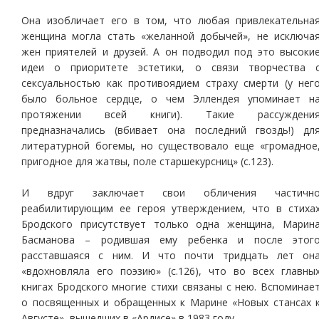
Она изобличает его в том, что любая привлекательна
женщина могла стать «желанной добычей», не исключа
жен приятелей и друзей. А он подводил под это высоки
идеи о приоритете эстетики, о связи творчества 
сексуальностью как противоядием страху смерти (у нег
было больное сердце, о чем Эллендея упоминает н
протяжении всей книги). Такие рассуждени
предназначались (вбивает она последний гвоздь!) дл
литературной богемы, но существовало еще «громадное
пригодное для жатвы, поле старшекурсниц» (с.123).
И вдруг заключает свои обличения частичн
реабилитирующим ее героя утверждением, что в стиха
Бродского присутствует только одна женщина, Марин
Басманова – родившая ему ребенка и после этог
расставшаяся с ним. И что почти тридцать лет он
«вдохновляла его поэзию» (с.126), что во всех главны
книгах Бродского многие стихи связаны с нею. Вспоминае
о посвященных и обращенных к Марине «Новых стансах 
Августе», вышедших в «Ардисе» в 1983 году.