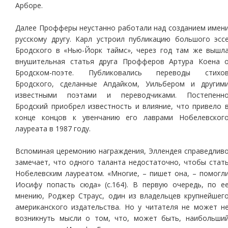
Арборе.
Далее Профферы неустанно работали над созданием имен
русскому другу. Карл устроил публикацию большого эсс
Бродского в «Нью-Йорк таймс», через год там же вышл
внушительная статья друга Профферов Артура Коена 
Бродском-поэте. Публиковались переводы стихо
Бродского, сделанные Апдайком, Уильбером и другим
известными поэтами и переводчиками. Постепенн
Бродский приобрел известность и влияние, что привело 
конце концов к увенчанию его лаврами Нобелевског
лауреата в 1987 году.
Вспоминая церемонию награждения, Эллендея справедлив
замечает, что одного таланта недостаточно, чтобы стат
Нобелевским лауреатом. «Многие, – пишет она, – помогл
Иосифу попасть сюда» (с.164). В первую очередь, по е
мнению, Роджер Страус, один из владельцев крупнейшег
американского издательства. Но у читателя не может н
возникнуть мысли о том, что, может быть, наибольши