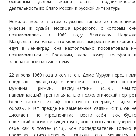
основным делом жизни станет подвижническа
деятельность во благо России и русской литературы.
Немалое место в этом служении заняло их неоценимо
участие в судьбе Иосифа Бродского, с которым он
познакомились в 1969 году благодаря Надежд
Мандельштам. Узнав, что молодые американские славист
едут в Ленинград, она настоятельно посоветовала и
познакомиться с Бродским, дала номер телефона 
запечатанное письмо к нему.
22 апреля 1969 года в комнате в Доме Мурузи перед ним
предстал двадцатидевятилетний поэт, «интересны
мужчина, рыжий, веснушчатый» (с.39), чем-т
напоминающий Трентиньяна. Его психологический портре
более сложен: Иосиф «постоянно генерирует идеи 
образы, ищет прежде не замеченные связи» (с.41), он н
диссидент, но «предпочитает вести себя так», будт
советский режим не существует, «он колоссально уверен 
себе как в поэте» (с.43), «он последователен только 
пределах стихотворения, взгляды его меняются 