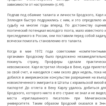
зависимости от настроения» (с.44).
Подпав под обаяние таланта и личности Бродского, Карл 
Эллендея быстро подружились с ним, и это определило и
судьбу на многие годы вперед. По достоинству оцени
поэтический потенциал молодого поэта, мало известного 
преследуемого в России, они поставили перед собой задач
всячески помогать становлению его таланта.
Когда в мае 1972 года советскими «компетентным
органами» Бродскому было предложено незамедлительн
покинуть страну, Профферы сделали практическ
невозможное. Карл встретил Иосифа в Вене, куда прилете
за свой счет, и находился с ним около двух недель, пока н
добился в американском консульстве разрешения на въез
новоиспеченного эмигранта в Штаты с израильской визой 
паспорте! До отлета в Вену Карлу удалось добиться дл
Бродского, которого никто в его стране не знал и не видел
места «приглашенного писателя» при Мичиганско
университете. Таким образом Бродский оказался в Энн