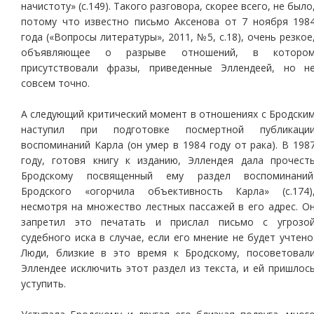
начистоту» (с.149). Такого разговора, скорее всего, не было
потому что известно письмо Аксенова от 7 ноября 198
года («Вопросы литературы», 2011, №5, с.18), очень резкое
объявляющее о разрыве отношений, в которо
присутствовали фразы, приведенные Эллендеей, но н
совсем точно.
А следующий критический момент в отношениях с Бродски
наступил при подготовке посмертной публикаци
воспоминаний Карла (он умер в 1984 году от рака). В 198
году, готовя книгу к изданию, Эллендея дала прочест
Бродскому посвященный ему раздел воспоминаний
Бродского «огорчила объективность Карла» (с.174)
несмотря на множество лестных пассажей в его адрес. О
запретил это печатать и прислал письмо с угрозо
судебного иска в случае, если его мнение не будет учтено
Люди, близкие в это время к Бродскому, посоветовал
Эллендее исключить этот раздел из текста, и ей пришлос
уступить.