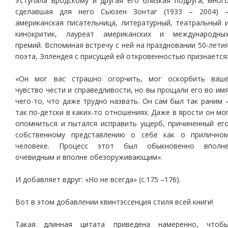
Уступала Бродскому и другая его близкая подруга, мног
сделавшая для него Сьюзен Зонтаг (1933 – 2004) 
американская писательница, литературный, театральный 
кинокритик, лауреат американских и международны
премий. Вспоминая встречу с ней на праздновании 50-лети
поэта, Эллендея с присущей ей откровенностью признается
«Он мог вас страшно огорчить, мог оскорбить ваш
чувство чести и справедливости, но вы прощали его во им
чего-то, что даже трудно назвать. Он сам был так раним 
так по-детски в каких-то отношениях. Даже в ярости он мо
опомниться и пытался исправить ущерб, причиненный ег
собственному представлению о себе как о прилично
человеке. Процесс этот был обыкновенно вполн
очевидным и вполне обезоруживающим».
И добавляет вдруг: «Но не всегда» (с.175 –176).
Вот в этом добавлении квинтэссенция стиля всей книги!
Такая длинная цитата приведена намеренно, чтоб