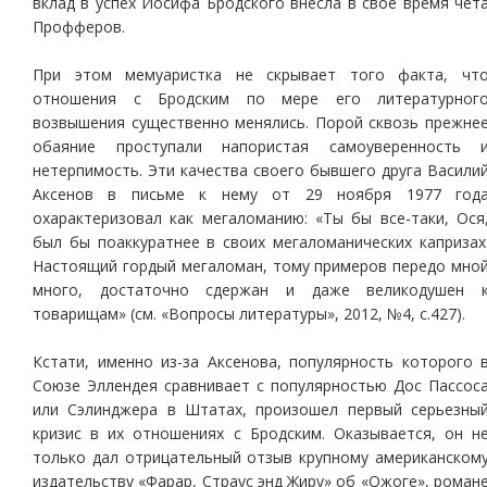
вклад в успех Иосифа Бродского внесла в свое время чет
Профферов.
При этом мемуаристка не скрывает того факта, чт
отношения с Бродским по мере его литературног
возвышения существенно менялись. Порой сквозь прежне
обаяние проступали напористая самоуверенность 
нетерпимость. Эти качества своего бывшего друга Васили
Аксенов в письме к нему от 29 ноября 1977 год
охарактеризовал как мегаломанию: «Ты бы все-таки, Ося
был бы поаккуратнее в своих мегаломанических капризах
Настоящий гордый мегаломан, тому примеров передо мно
много, достаточно сдержан и даже великодушен 
товарищам» (см. «Вопросы литературы», 2012, №4, с.427).
Кстати, именно из-за Аксенова, популярность которого 
Союзе Эллендея сравнивает с популярностью Дос Пассос
или Сэлинджера в Штатах, произошел первый серьезны
кризис в их отношениях с Бродским. Оказывается, он н
только дал отрицательный отзыв крупному американском
издательству «Фарар, Страус энд Жиру» об «Ожоге», роман