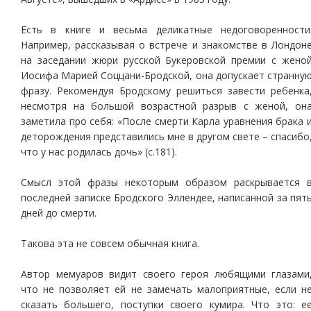
Есть в книге и весьма деликатные недоговоренности
Например, рассказывая о встрече и знакомстве в Лондон
на заседании жюри русской Букеровской премии с жено
Иосифа Марией Соццани-Бродской, она допускает странну
фразу. Рекомендуя Бродскому решиться завести ребенка
несмотря на большой возрастной разрыв с женой, он
заметила про себя: «После смерти Карла уравнения брака 
деторождения представились мне в другом свете – спасибо
что у нас родилась дочь» (с.181).
Смысл этой фразы некоторым образом раскрывается 
последней записке Бродского Эллендее, написанной за пят
дней до смерти.
Такова эта не совсем обычная книга.
Автор мемуаров видит своего героя любящими глазами
что не позволяет ей не замечать малоприятные, если н
сказать большего, поступки своего кумира. Что это: е