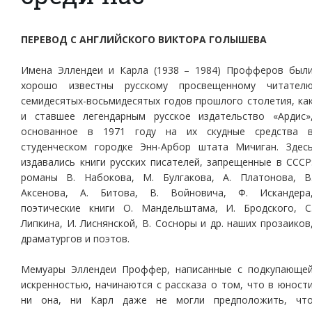
ПЕРЕВОД С АНГЛИЙСКОГО ВИКТОРА ГОЛЫШЕВА
Имена Эллендеи и Карла (1938 – 1984) Профферов был
хорошо известны русскому просвещенному читател
семидесятых-восьмидесятых годов прошлого столетия, ка
и ставшее легендарным русское издательство «Ардис»
основанное в 1971 году на их скудные средства 
студенческом городке Энн-Арбор штата Мичиган. Здес
издавались книги русских писателей, запрещенные в СССР
романы В. Набокова, М. Булгакова, А. Платонова, В
Аксенова, А. Битова, В. Войновича, Ф. Искандера
поэтические книги О. Мандельштама, И. Бродского, С
Липкина, И. Лиснянской, В. Сосноры и др. наших прозаиков
драматургов и поэтов.
Мемуары Эллендеи Проффер, написанные с подкупающе
искренностью, начинаются с рассказа о том, что в юност
ни она, ни Карл даже не могли предположить, чт