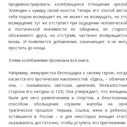
продемонстрировать колеблющееся отношение зрело
Эллендеи к кумиру своей юности. Теперь его способ вест
себя порою возмущает ее, не может не возмущать, но эт
возмущение тут же отступает при ощущении человеческо
и поэтической значимости ее обидчика, ее старог
обожаемого друга, но отступив, частично возвращаетс
вновь. И появляется добавление, означающее: я не мог
простить до конца.
Этими колебаниями пронизана вся книга.
Например, мемуаристка беспощадна к своему герою, когд
касается его эротических наклонностей. «Здесь, – обличае
она, – сказывалась светская, циничная, безжалостна
сторона его натуры» (с.123). Она утверждает, что женщин
были для него развлечением и спортом, а безотказны
способом обольщения служили жалобы на сво
трагическое прошлое: тюрьма, ссылка, жена и ребенок
оставшиеся в России – и для некоторых женщин этог
оказывалось достаточно, чтобы уступить его притязаниям.