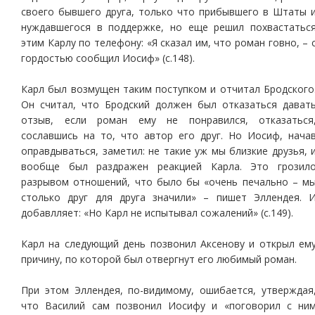
своего бывшего друга, только что прибывшего в Штаты 
нуждавшегося в поддержке, но еще решил похвастатьс
этим Карлу по телефону: «Я сказал им, что роман говно, – 
гордостью сообщил Иосиф» (с.148).
Карл был возмущен таким поступком и отчитал Бродского
Он считал, что Бродский должен был отказаться дават
отзыв, если роман ему не понравился, отказаться
сославшись на то, что автор его друг. Но Иосиф, нача
оправдываться, заметил: не такие уж мы близкие друзья, 
вообще был раздражен реакцией Карла. Это грозил
разрывом отношений, что было бы «очень печально – м
столько друг для друга значили» – пишет Эллендея. 
добавлляет: «Но Карл не испытывал сожалений» (с.149).
Карл на следующий день позвонил Аксенову и открыл ем
причину, по которой был отвергнут его любимый роман.
При этом Эллендея, по-видимому, ошибается, утверждая
что Василий сам позвонил Иосифу и «поговорил с ни