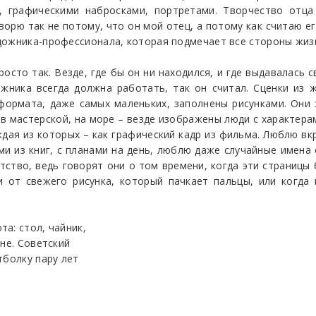
, графическими набросками, портретами. Творчество отц
ворю так не потому, что он мой отец, а потому как считаю 
дожника-профессионала, которая подмечает все стороны жизн
росто так. Везде, где бы он ни находился, и где выдавалась 
ожника всегда должна работать, так он считал. Сценки из
формата, даже самых маленьких, заполнены рисунками. Они 
, в мастерской, на море – везде изображены люди с характера
ждая из которых – как графический кадр из фильма. Люблю вк
ми из книг, с планами на день, люблю даже случайные имена
ство, ведь говорят они о том времени, когда эти страницы
и от свежего рисунка, который пачкает пальцы, или когда
а: стол, чайник,
не. Советский
тболку пару лет