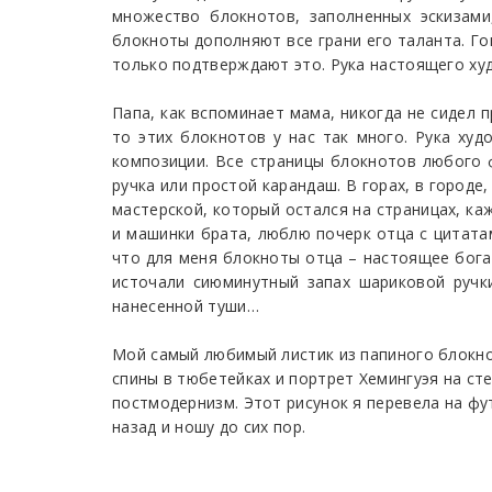
множество блокнотов, заполненных эскизами
блокноты дополняют все грани его таланта. Го
только подтверждают это. Рука настоящего ху
Папа, как вспоминает мама, никогда не сидел п
то этих блокнотов у нас так много. Рука худ
композиции. Все страницы блокнотов любого 
ручка или простой карандаш. В горах, в городе
мастерской, который остался на страницах, ка
и машинки брата, люблю почерк отца с цитата
что для меня блокноты отца – настоящее богат
источали сиюминутный запах шариковой ручк
нанесенной туши…
Мой самый любимый листик из папиного блокнот
спины в тюбетейках и портрет Хемингуэя на сте
постмодернизм. Этот рисунок я перевела на фу
назад и ношу до сих пор.