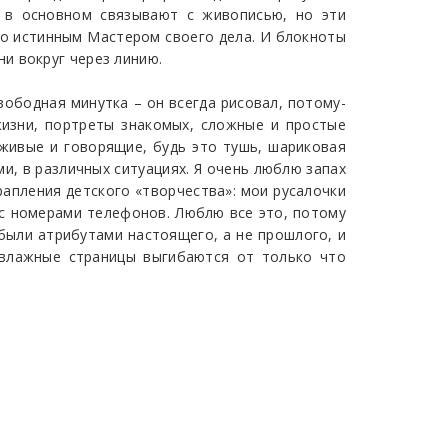
а в основном связывают с живописью, но эти
его истинным Мастером своего дела. И блокноты
и вокруг через линию.
свободная минутка – он всегда рисовал, потому-
 жизни, портреты знакомых, сложные и простые
живые и говорящие, будь это тушь, шариковая
ми, в различных ситуациях. Я очень люблю запах
рапления детского «творчества»: мои русалочки
 с номерами телефонов. Люблю все это, потому
 были атрибутами настоящего, а не прошлого, и
 влажные страницы выгибаются от только что