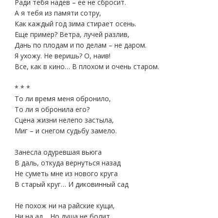
Ради тебя надев – ее не сбросит.
А я тебя из памяти сотру,
Как каждый год зима стирает осень.
Еще пример? Ветра, лучей разлив,
Дань по плодам и по делам – не даром.
Я ухожу. Не веришь? О, наив!
Все, как в кино… В плохом и очень старом.
* * *
То ли время меня обронило,
То ли я обронила его?
Сцена жизни нелепо заcтыла,
Миг – и снегом судьбу замело.
Занесла одуревшая вьюга
В даль, откуда вернуться назад
Не суметь мне из нового круга
В старый круг… И диковинный сад
Не похож ни на райские кущи,
Ни на ад… Но душа не болит.