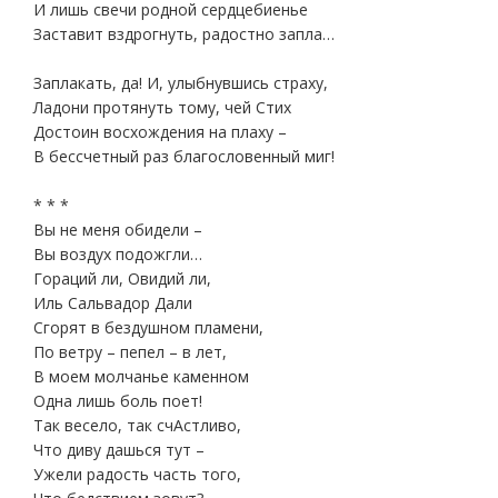
И лишь свечи родной сердцебиенье
Заставит вздрогнуть, радостно запла…
Заплакать, да! И, улыбнувшись страху,
Ладони протянуть тому, чей Стих
Достоин восхождения на плаху –
В бессчетный раз благословенный миг!
* * *
Вы не меня обидели –
Вы воздух подожгли…
Гораций ли, Овидий ли,
Иль Сальвадор Дали
Сгорят в бездушном пламени,
По ветру – пепел – в лет,
В моем молчанье каменном
Одна лишь боль поет!
Так весело, так счАстливо,
Что диву дашься тут –
Ужели радость часть того,