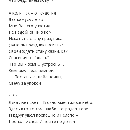
Что бедствием зовут?
А коли так – от счастия
Я откажусь легко,
Мне Вашего участия
Не надобно! Ни в ком
Искать не стану праздника
( Мне ль праздника искать?)
Своей ждать стану казни, как
Спасения от “знать”
Что Вы – земнО устроены…
Земному – рай земной:
— Поставьте, неба воины,
Свечу за упокой.
* * *
Луна льет свет… В окно вместилось небо.
Здесь кто-то жил, любил, страдал, горел!
И вдруг ушел поспешно и нелепо –
Пропал. Исчез. И песню не допел.