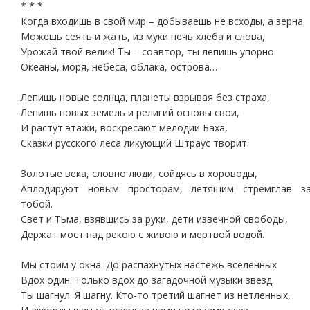
* * *
Когда входишь в свой мир – добываешь не всходы, а зерна.
Можешь сеять и жать, из муки печь хлеба и слова,
Урожай твой велик! Ты – соавтор, ты лепишь упорно
Океаны, моря, небеса, облака, острова…
Лепишь новые солнца, планеты взрывая без страха,
Лепишь новых земель и религий основы свои,
И растут этажи, воскресают мелодии Баха,
Сказки русского леса ликующий Штраус творит.
Золотые века, словно люди, сойдясь в хороводы,
Аплодируют новым просторам, летящим стремглав з
тобой.
Свет и Тьма, взявшись за руки, дети извечной свободы,
Держат мост над рекою с живою и мертвой водой.
Мы стоим у окна. До распахнутых настежь вселенных
Вдох один. Только вдох до загадочной музыки звезд.
Ты шагнул. Я шагну. Кто-то третий шагнет из нетленных,