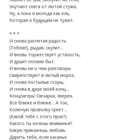
Укутают снега от лютой стужи,
Ну, а пока я молода как ель,
Которая о будущем не тужит.
* * *
И снова распятая радость
(Тобою!), рыдая, скулит…
И вновь торжествует усталость,
И душит поэзию быт.
И вновь ни о чем разговоры
Свирепствуют в лютый мороз,
И снова постылые ссоры,
И снова в душе моей конц…
Концлагерь! Овчарки, зверея,
Все ближе и ближе… А ток,
Колючую проволку греет…
(Какой тебе с этого прок?)
Какого ты хочешь вниманья?
Какую прикажешь любовь
Дарить тебе, если касанье