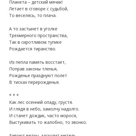
Планета – детский мячик!
Летает в сговоре с судьбой,
То веселясь, то плача.
А то застынет в уголке
Трехмерного пространства,
Так в сиротливом тупике
Рождается тиранство.
Из пепла память восстает,
Поправ законы тленья,
Рожденье празднуют полет
В тисках перерожденья.
* * *
Как лес осенний опаду, грустя.
И глядя в небо, замолчу надолго.
И станет дождик, часто морося,
Выстукивать то жалобно, то звонко.
Завоют ветры, заскулит метель,