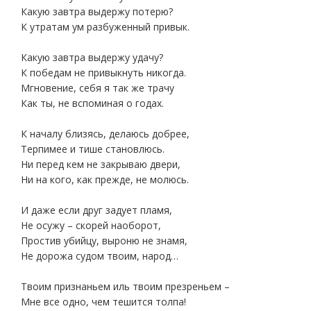
Какую завтра выдержу потерю?
К утратам ум разбуженный привык.
Какую завтра выдержу удачу?
К победам не привыкнуть никогда.
Мгновение, себя я так же трачу
Как ты, не вспоминая о годах.
К началу близясь, делаюсь добрее,
Терпимее и тише становлюсь.
Ни перед кем не закрываю двери,
Ни на кого, как прежде, не молюсь.
И даже если друг задует пламя,
Не осужу – скорей наоборот,
Простив убийцу, выроню не знамя,
Не дорожа судом твоим, народ…
Твоим признаньем иль твоим презреньем –
Мне все одно, чем тешится толпа!