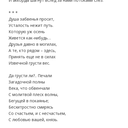
И аккорды шагнут вслед за нами потоками слез.
* * *
Душа забвенья просит,
Усталость нежит путь.
Которую уж осень
Живется как-нибудь…
Друзья давно в могилах,
А те, кто рядом – здесь,
Принять еще не в силах
Извечной грусти вес.
Да грусти ли?.. Печали
Загадочной полны
Века, что обвенчали
С молитвой плеск волны,
Бегущей в покаянье;
Бесхитростно смирясь
Со счастьем, и с несчастьем,
С любовью вашей, князь.