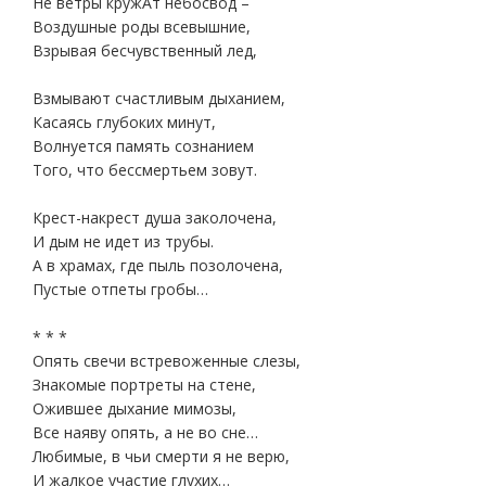
Не ветры кружАт небосвод –
Воздушные роды всевышние,
Взрывая бесчувственный лед,
Взмывают счастливым дыханием,
Касаясь глубоких минут,
Волнуется память сознанием
Того, что бессмертьем зовут.
Крест-накрест душа заколочена,
И дым не идет из трубы.
А в храмах, где пыль позолочена,
Пустые отпеты гробы…
* * *
Опять свечи встревоженные слезы,
Знакомые портреты на стене,
Ожившее дыхание мимозы,
Все наяву опять, а не во сне…
Любимые, в чьи смерти я не верю,
И жалкое участие глухих…