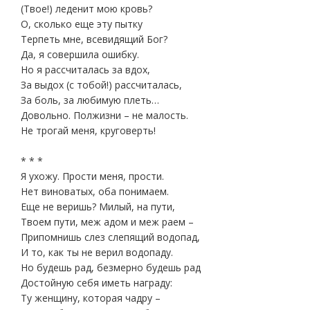
(Твое!) леденит мою кровь?
О, сколько еще эту пытку
Терпеть мне, всевидящий Бог?
Да, я совершила ошибку.
Но я рассчиталась за вдох,
За выдох (с тобой!) рассчиталась,
За боль, за любимую плеть…
Довольно. Полжизни – не малость.
Не трогай меня, круговерть!
* * *
Я ухожу. Прости меня, прости.
Нет виноватых, оба понимаем.
Еще не веришь? Милый, на пути,
Твоем пути, меж адом и меж раем –
Припомнишь слез слепящий водопад,
И то, как ты не верил водопаду.
Но будешь рад, безмерно будешь рад
Достойную себя иметь награду:
Ту женщину, которая чадру –