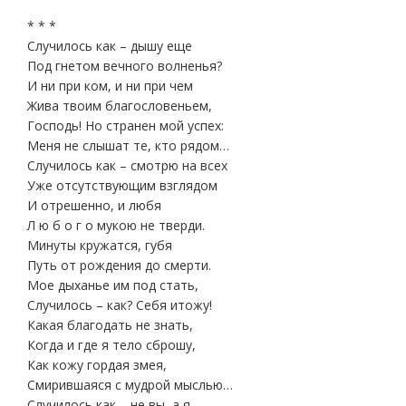
* * *
Случилось как – дышу еще
Под гнетом вечного волненья?
И ни при ком, и ни при чем
Жива твоим благословеньем,
Господь! Но странен мой успех:
Меня не слышат те, кто рядом…
Случилось как – смотрю на всех
Уже отсутствующим взглядом
И отрешенно, и любя
Л ю б о г о мукою не тверди.
Минуты кружатся, губя
Путь от рождения до смерти.
Мое дыханье им под стать,
Случилось – как? Себя итожу!
Какая благодать не знать,
Когда и где я тело сброшу,
Как кожу гордая змея,
Смирившаяся с мудрой мыслью…
Случилось как – не вы, а я