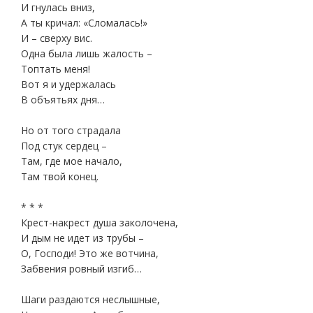
И гнулась вниз,
А ты кричал: «Сломалась!»
И – сверху вис.
Одна была лишь жалость –
Топтать меня!
Вот я и удержалась
В объятьях дня…
Но от того страдала
Под стук сердец –
Там, где мое начало,
Там твой конец.
* * *
Крест-накрест душа заколочена,
И дым не идет из трубы –
О, Господи! Это же вотчина,
Забвения ровный изгиб…
Шаги раздаются неслышные,