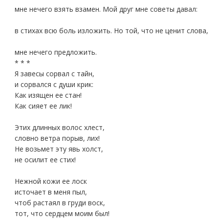
мне нечего взять взамен. Мой друг мне советы давал:
в стихах всю боль изложить. Но той, что не ценит слова,
мне нечего предложить.
* * *
Я завесы сорвал с тайн,
и сорвался с души крик:
Как изящен ее стан!
Как сияет ее лик!
Этих длинных волос хлест,
словно ветра порыв, лих!
Не возьмет эту явь холст,
не осилит ее стих!
Нежной кожи ее лоск
источает в меня пыл,
чтоб растаял в груди воск,
тот, что сердцем моим был!