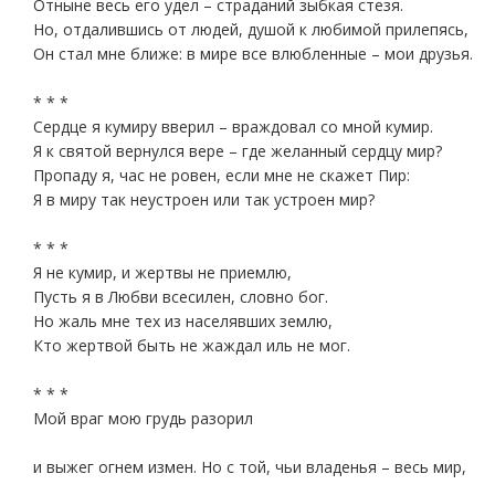
Отныне весь его удел – страданий зыбкая стезя.
Но, отдалившись от людей, душой к любимой прилепясь,
Он стал мне ближе: в мире все влюбленные – мои друзья.
* * *
Сердце я кумиру вверил – враждовал со мной кумир.
Я к святой вернулся вере – где желанный сердцу мир?
Пропаду я, час не ровен, если мне не скажет Пир:
Я в миру так неустроен или так устроен мир?
* * *
Я не кумир, и жертвы не приемлю,
Пусть я в Любви всесилен, словно бог.
Но жаль мне тех из населявших землю,
Кто жертвой быть не жаждал иль не мог.
* * *
Мой враг мою грудь разорил
и выжег огнем измен. Но с той, чьи владенья – весь мир,