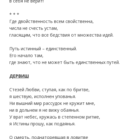
в себя не верит!
* * *
Где двойственность всем свойственна,
числа не счесть устам,
гласящим, что все бедствия от множества идей.
Путь истинный – единственный.
Его начало там,
где знают, что не может быть единственных путей.
ДЕРВИШ
Стезей Любви, ступая, как по бритве,
я шествую, исполнен упованья.
Ни вышний мир рассудок не кружит мне,
ни в дольнем я не вижу обаянья.
У врат небес, кружась в степенном ритме,
я Истины прошу, как подаянья.
О смерть, поднаторевшая в ловитве