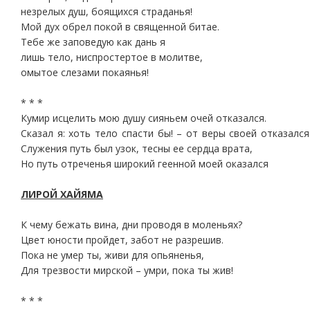
незрелых душ, боящихся страданья!
Мой дух обрел покой в священной битае.
Тебе же заповедую как дань я
лишь тело, ниспростертое в молитве,
омытое слезами покаянья!
* * *
Кумир исцелить мою душу сияньем очей отказался.
Сказал я: хоть тело спасти бы! – от веры своей отказался
Служения путь был узок, тесны ее сердца врата,
Но путь отреченья широкий геенной моей оказался
ЛИРОЙ ХАЙЯМА
К чему бежать вина, дни проводя в моленьях?
Цвет юности пройдет, забот не разрешив.
Пока не умер ты, живи для опьяненья,
Для трезвости мирской – умри, пока ты жив!
* * *