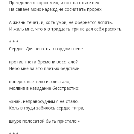
Преодолел я сорок меж, и вот на стыке вех
На саване моих надежд не сосчитать прорех.
А жизнь течет, и, хоть умри, не обернется вспять.
И жаль мне, что я в тридцать три не дал себя распять.
* * *
Сердце! Для чего ты в гордом гневе
против гнета Времени восстало?
Небо мне за это плетью бедствий
поперек все тело исхлестало,
Молвив в назидание бесстрастно:
«Знай, неправосудным я не стало.
Коль в груди забилось сердце тигра,
шкуре полосатой быть пристало!»