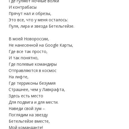
Где гуляют ночные волки
И контрабасы
Прячут нал и обрезы,
Это все, что у меня осталось:
Пуля, лира и звезда Бетельгейзе.
В моей Новороссии,
Не нанесенной на Google Карты,
Где все так просто,
И так понятно,
Где полевые командиры
Отправляются в космос
На лифте,
Где терриконы безумия
Страшнее, чем у Лавкрафта,
Здесь есть место
Для подвига и для мести.
Наведи свой зум –
Поглядим на звезду
Бетельгейзе вместе,
Мой команданте!