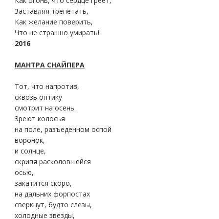
Как огонь, что сердце греет,
Заставляя трепетать,
Как желание поверить,
Что не страшно умирать!
2016
МАНТРА СНАЙПЕРА
Тот, что напротив,
сквозь оптику
смотрит на осень.
Зреют колосья
на поле, разъеденном оспой
воронок,
и солнце,
скрипя расколовшейся
осью,
закатится скоро,
на дальних форпостах
сверкнут, будто слезы,
холодные звезды,