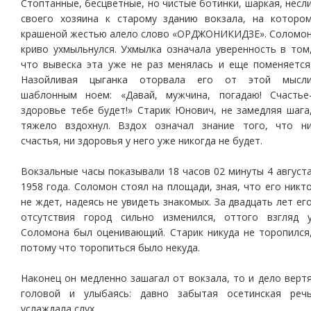
Стоптанные, бесцветные, но чистые ботинки, шаркая, несл
своего хозяина к старому зданию вокзала, на которо
крашеной жестью алело слово «ОРДЖОНИКИДЗЕ». Соломо
криво ухмыльнулся. Ухмылка означала уверенность в том
что вывеска эта уже не раз менялась и еще поменяется
Назойливая цыганка оторвала его от этой мысл
шаблонным ноем: «Давай, мужчина, погадаю! Счастье
здоровье тебе будет!» Старик Юнович, не замедляя шага
тяжело вздохнул. Вздох означал знание того, что н
счастья, ни здоровья у него уже никогда не будет.
Вокзальные часы показывали 18 часов 02 минуты 4 август
1958 года. Соломон стоял на площади, зная, что его никт
не ждет, надеясь не увидеть знакомых. За двадцать лет ег
отсутствия город сильно изменился, оттого взгляд 
Соломона был оценивающий. Старик никуда не торопился
потому что торопиться было некуда.
Наконец он медленно зашагал от вокзала, то и дело верт
головой и улыбаясь: давно забытая осетинская реч
услаждала слух.