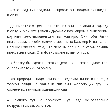
– А этот сад вы посадили? – спросил он, продолжая глядет
в окно.
– Да, вместе с отцом, – ответил Юнович, вставая и подход
к окну. – Мой отец очень дружил с Казимиром Ольшевским
крупным землевладельцем из Алагира. Они оба был
инженерами и любителями старины, но Казимир Игнатьеви
больше известен тем, что первым разбил на своих земля
прекрасные сады. Эти французские груши оттуда.
– Обрезку бы сделать, жалко деревья, – сказал директор
оборачиваясь к Соломону.
– Да, проредить надо немного, – сделикатничал Юнович, 
тоской глядя на залитый пятнами желтеющих груш 
солнечных зайчиков одичавший сад.
– Немного тут не поможет. Тут надо основательн
потрудиться, заросло все.