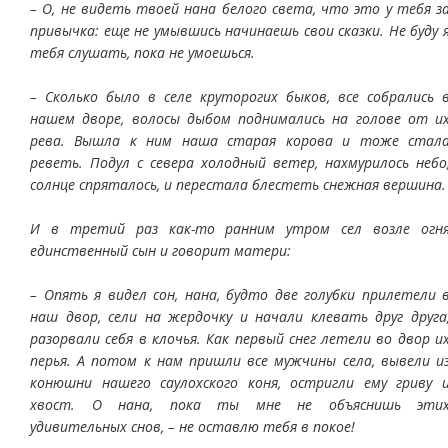
– О, не видеть твоей нана белого света, что это у тебя з
привычка: еще не умывшись начинаешь свои сказки. Не буду 
тебя слушать, пока не умоешься.
– Сколько было в селе круторогих быков, все собрались 
нашем дворе, волосы дыбом поднимались на голове от и
рева. Вышла к ним наша старая корова и тоже стал
реветь. Подул с севера холодный ветер, нахмурилось небо
солнце спряталось, и перестала блестеть снежная вершина.
И в третий раз как-то ранним утром сел возле огн
единственный сын и говорит матери:
– Опять я видел сон, нана, будто две голубки прилетели 
наш двор, сели на жердочку и начали клевать друг друга
разорвали себя в клочья. Как первый снег летели во двор и
перья. А потом к нам пришли все мужчины села, вывели и
конюшни нашего саулохского коня, остригли ему гриву 
хвост. О нана, пока ты мне не объяснишь эти
удивительных снов, – не оставлю тебя в покое!