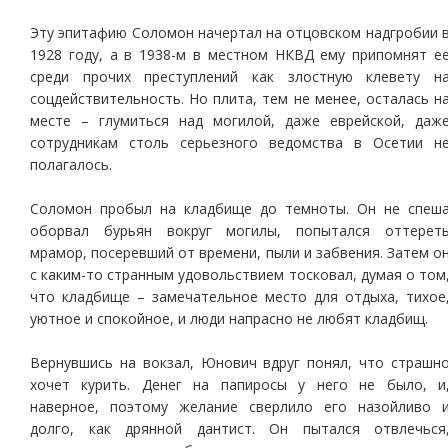
Эту эпитафию Соломон начертал на отцовском надгробии 
1928 году, а в 1938-м в местном НКВД ему припомнят е
среди прочих преступлений как злостную клевету н
соцдействительность. Но плита, тем не менее, осталась н
месте – глумиться над могилой, даже еврейской, даж
сотрудникам столь серьезного ведомства в Осетии н
полагалось.
Соломон пробыл на кладбище до темноты. Он не спеш
оборвал бурьян вокруг могилы, попытался оттерет
мрамор, посеревший от времени, пыли и забвения. Затем о
с каким-то странным удовольствием тосковал, думая о том
что кладбище – замечательное место для отдыха, тихое
уютное и спокойное, и люди напрасно не любят кладбищ.
Вернувшись на вокзал, Юнович вдруг понял, что страшн
хочет курить. Денег на папиросы у него не было, и
наверное, поэтому желание сверлило его назойливо 
долго, как дрянной дантист. Он пытался отвлечься