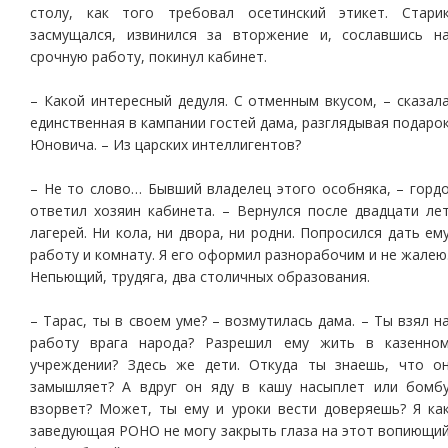
столу, как того требовал осетинский этикет. Стари
засмущался, извинился за вторжение и, сославшись н
срочную работу, покинул кабинет.
– Какой интересный дедуля. С отменным вкусом, – сказал
единственная в кампании гостей дама, разглядывая подаро
Юновича. – Из царских интеллигентов?
– Не то слово… Бывший владелец этого особняка, – горд
ответил хозяин кабинета. – Вернулся после двадцати ле
лагерей. Ни кола, ни двора, ни родни. Попросился дать ем
работу и комнату. Я его оформил разнорабочим и не жалею
Непьющий, трудяга, два столичных образования.
– Тарас, ты в своем уме? – возмутилась дама. – Ты взял н
работу врага народа? Разрешил ему жить в казенно
учреждении? Здесь же дети. Откуда ты знаешь, что о
замышляет? А вдруг он яду в кашу насыплет или бомб
взорвет? Может, ты ему и уроки вести доверяешь? Я ка
заведующая РОНО не могу закрыть глаза на этот вопиющи