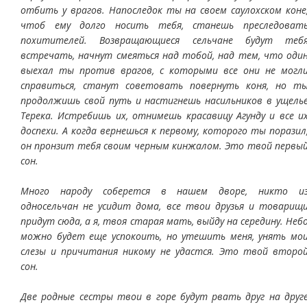
отбить у врагов. Напоследок ты на своем саулохском коне
чтоб ему долго носить тебя, станешь преследоват
похитителей. Возвращающиеся сельчане будут теб
встречать, начнут смеяться над тобой, над тем, что оди
выехал ты против врагов, с которыми все они не могл
справиться, станут советовать повернуть коня, но т
продолжишь свой путь и настигнешь насильников в ущель
Терека. Истребишь их, отнимешь красавицу Агунду и все и
доспехи. А когда вернешься к первому, которого ты поразил
он пронзит тебя своим черным кинжалом. Это твой первы
сон.
Много народу соберется в нашем дворе, никто и
односельчан не усидит дома, все твои друзья и товарищ
придут сюда, а я, твоя старая мать, выйду на середину. Неб
можно будет еще успокоить, но утешить меня, унять мо
слезы и причитания никому не удастся. Это твой второ
сон.
Две родные сестры твои в горе будут рвать друг на друг