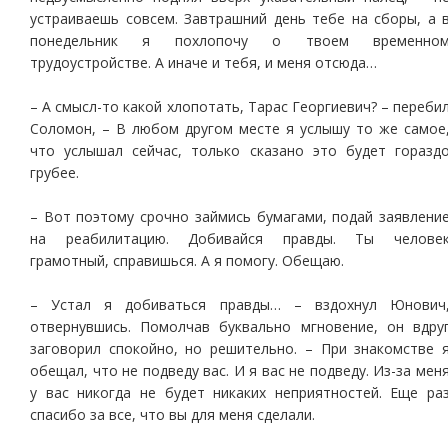
устраиваешь совсем. Завтрашний день тебе на сборы, а 
понедельник я похлопочу о твоем временно
трудоустройстве. А иначе и тебя, и меня отсюда…
– А смысл-то какой хлопотать, Тарас Георгиевич? – переби
Соломон, – В любом другом месте я услышу то же самое
что услышал сейчас, только сказано это будет горазд
грубее.
– Вот поэтому срочно займись бумагами, подай заявлени
на реабилитацию. Добивайся правды. Ты челове
грамотный, справишься. А я помогу. Обещаю.
– Устал я добиваться правды… – вздохнул Юнович
отвернувшись. Помолчав буквально мгновение, он вдру
заговорил спокойно, но решительно. – При знакомстве 
обещал, что не подведу вас. И я вас не подведу. Из-за мен
у вас никогда не будет никаких неприятностей. Еще ра
спасибо за все, что вы для меня сделали.