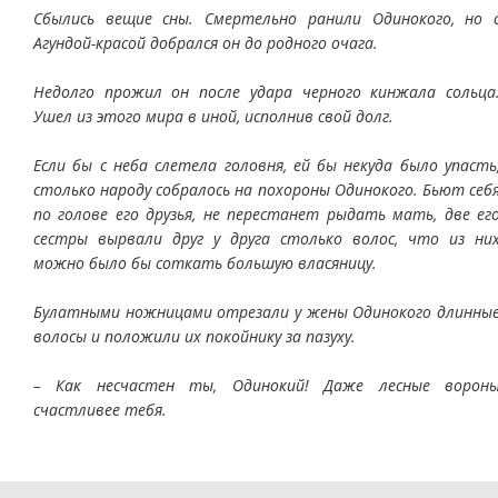
Сбылись вещие сны. Смертельно ранили Одинокого, но 
Агундой-красой добрался он до родного очага.
Недолго прожил он после удара черного кинжала сольца
Ушел из этого мира в иной, исполнив свой долг.
Если бы с неба слетела головня, ей бы некуда было упасть
столько народу собралось на похороны Одинокого. Бьют себ
по голове его друзья, не перестанет рыдать мать, две ег
сестры вырвали друг у друга столько волос, что из ни
можно было бы соткать большую власяницу.
Булатными ножницами отрезали у жены Одинокого длинны
волосы и положили их покойнику за пазуху.
– Как несчастен ты, Одинокий! Даже лесные ворон
счастливее тебя.