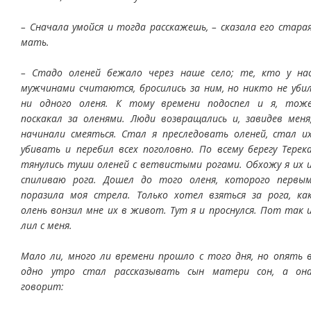
– Сначала умойся и тогда расскажешь, – сказала его стара
мать.
– Стадо оленей бежало через наше село; те, кто у на
мужчинами считаются, бросились за ним, но никто не уби
ни одного оленя. К тому времени подоспел и я, тож
поскакал за оленями. Люди возвращались и, завидев меня
начинали смеяться. Стал я преследовать оленей, стал и
убивать и перебил всех поголовно. По всему берегу Терек
тянулись туши оленей с ветвистыми рогами. Обхожу я их 
спиливаю рога. Дошел до того оленя, которого первы
поразила моя стрела. Только хотел взяться за рога, ка
олень вонзил мне их в живот. Тут я и проснулся. Пот так 
лил с меня.
Мало ли, много ли времени прошло с того дня, но опять 
одно утро стал рассказывать сын матери сон, а он
говорит: