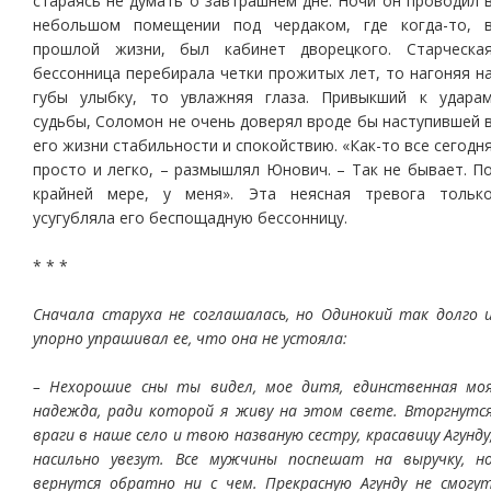
стараясь не думать о завтрашнем дне. Ночи он проводил 
небольшом помещении под чердаком, где когда-то, 
прошлой жизни, был кабинет дворецкого. Старческа
бессонница перебирала четки прожитых лет, то нагоняя н
губы улыбку, то увлажняя глаза. Привыкший к удара
судьбы, Соломон не очень доверял вроде бы наступившей 
его жизни стабильности и спокойствию. «Как-то все сегодн
просто и легко, – размышлял Юнович. – Так не бывает. П
крайней мере, у меня». Эта неясная тревога тольк
усугубляла его беспощадную бессонницу.
* * *
Сначала старуха не соглашалась, но Одинокий так долго 
упорно упрашивал ее, что она не устояла:
– Нехорошие сны ты видел, мое дитя, единственная мо
надежда, ради которой я живу на этом свете. Вторгнутс
враги в наше село и твою названую сестру, красавицу Агунду
насильно увезут. Все мужчины поспешат на выручку, н
вернутся обратно ни с чем. Прекрасную Агунду не смогу