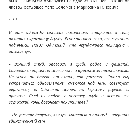
рынок, с испугом обнаружит на одре из опавшей тополино
листвы остывшее тело Соломона Марковича Юновича.
* * *
И вот однажды сольские насильники вторглись в село
похитили красавицу Агунду. Всполошилось село, все мужчин
поднялись. Понял Одинокий, что Агунда-краса похищена 
воскликнул:
– Великий стыд, опозорен я среди родов и фамилий
Снарядился он, сел на своего коня и бросился за насильниками
Не успел он далеко отъехать, как рассвело. Стали ем
встречаться односельчане: смеются над ним, советую
вернуться, но Одинокий скачет по Терскому ущелью з
врагами. След их ведет к востоку, туда и летит ег
саулохский конь, догоняет похитителей.
– Не увезете девушку, клянусь матерью и отцом! – закрича
единственный сын.