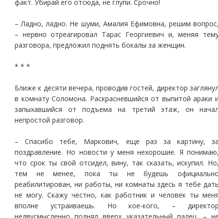
факт. Убирай его отсюда, не глупи. Срочно!
– Ладно, ладно. Не шуми, Амалия Ефимовна, решим вопрос
– нервно отреагировал Тарас Георгиевич и, меняя тем
разговора, предложил поднять бокалы за женщин.
* * *
Ближе к десяти вечера, проводив гостей, директор загляну
в комнату Соломона. Раскрасневшийся от выпитой араки 
запыхавшийся от подъема на третий этаж, он нача
непростой разговор.
– Спасибо тебе, Маркович, еще раз за картину, з
поздравление. Но новости у меня нехорошие. Я понимаю
что срок ты свой отсидел, вину, так сказать, искупил. Но
тем не менее, пока ты не будешь официальн
реабилитирован, ни работы, ни комнаты здесь я тебе дат
не могу. Скажу честно, как работник и человек ты мен
вполне устраиваешь. Но кое-кого, – директо
недвусмысленно поднял вверх указательный палец, – н