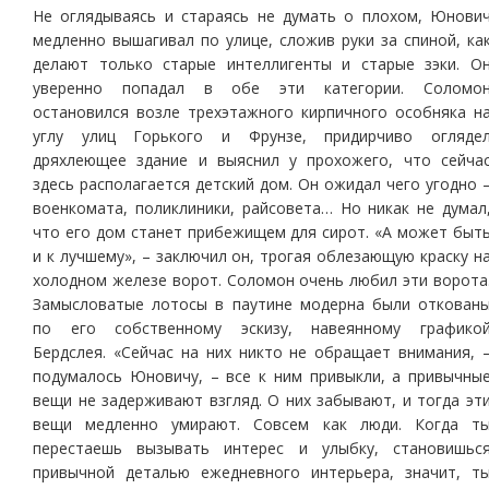
Не оглядываясь и стараясь не думать о плохом, Юнови
медленно вышагивал по улице, сложив руки за спиной, ка
делают только старые интеллигенты и старые зэки. О
уверенно попадал в обе эти категории. Соломо
остановился возле трехэтажного кирпичного особняка н
углу улиц Горького и Фрунзе, придирчиво огляде
дряхлеющее здание и выяснил у прохожего, что сейча
здесь располагается детский дом. Он ожидал чего угодно 
военкомата, поликлиники, райсовета… Но никак не думал
что его дом станет прибежищем для сирот. «А может быт
и к лучшему», – заключил он, трогая облезающую краску н
холодном железе ворот. Соломон очень любил эти ворота
Замысловатые лотосы в паутине модерна были откован
по его собственному эскизу, навеянному графико
Бердслея. «Сейчас на них никто не обращает внимания, 
подумалось Юновичу, – все к ним привыкли, а привычны
вещи не задерживают взгляд. О них забывают, и тогда эт
вещи медленно умирают. Совсем как люди. Когда т
перестаешь вызывать интерес и улыбку, становишьс
привычной деталью ежедневного интерьера, значит, т