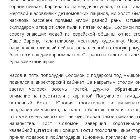
горный пейзаж. Картина то ли неудачно упала, то ли стал
жертвой шаловливых детдомовских пацанов, но холст бы
насквозь рассечен прямым углом рваной раны. Отмы
скипидаром этюд от слоя пыли и пятен олифы, Соломон п
совету знающих людей из еврейской общины отнес ег
Паше Зарону, талантливому местному художнику. Чере
пару недель оживший пейзаж, оправленный в строгую раму
блестел и пах даммарным лаком. От раны на холсте осталс
едва заметный шрам.
Часов в пять пополудни Соломон с подарком под мышко
поднялся в директорский кабинет. За накрытым столом о
застал человек восемь гостей, дружно обративши
внимание на посетителя с картиной. Получив от тамад
встречный бокал, Юнович трогательно и витиеват
поздравил именинника, назвал его благодетелем и сказал
что уже очень много лет не чувствовал такой приязни о
начальства. Тост Соломон завершил коротенько
хвалебной цитатой из Горация. Гости похлопали, директо
принял подарок и поблагодарив Юновича, пригласил его 