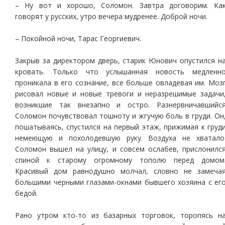
– Ну вот и хорошо, Соломон. Завтра договорим. Ка
говорят у русских, утро вечера мудренее. Доброй ночи.
– Покойной ночи, Тарас Георгиевич.
Закрыв за директором дверь, старик Юнович опустился н
кровать. Только что услышанная новость медленн
проникала в его сознание, все больше овладевая им. Моз
рисовал новые и новые тревоги и неразрешимые задачи
возникшие так внезапно и остро. Разнервничавшийс
Соломон почувствовал тошноту и жгучую боль в груди. Он
пошатываясь, спустился на первый этаж, прижимая к груд
немеющую и похолодевшую руку. Воздуха не хватало
Соломон вышел на улицу, и совсем ослабев, прислонилс
спиной к старому огромному тополю перед домом
Красивый дом равнодушно молчал, словно не замеча
большими черными глазами-окнами бывшего хозяина с ег
бедой.
Рано утром кто-то из базарных торговок, торопясь н