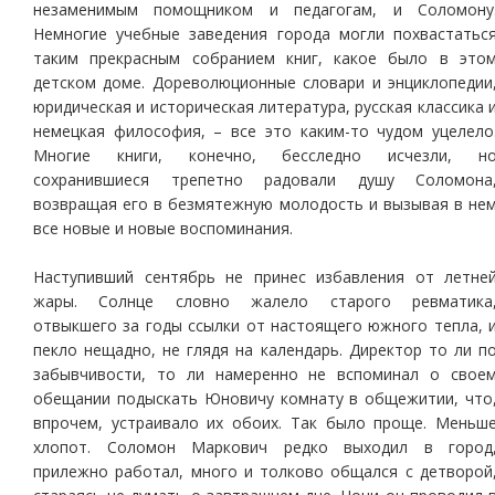
незаменимым помощником и педагогам, и Соломону
Немногие учебные заведения города могли похвастатьс
таким прекрасным собранием книг, какое было в это
детском доме. Дореволюционные словари и энциклопедии
юридическая и историческая литература, русская классика 
немецкая философия, – все это каким-то чудом уцелело
Многие книги, конечно, бесследно исчезли, н
сохранившиеся трепетно радовали душу Соломона
возвращая его в безмятежную молодость и вызывая в не
все новые и новые воспоминания.
Наступивший сентябрь не принес избавления от летне
жары. Солнце словно жалело старого ревматика
отвыкшего за годы ссылки от настоящего южного тепла, 
пекло нещадно, не глядя на календарь. Директор то ли п
забывчивости, то ли намеренно не вспоминал о свое
обещании подыскать Юновичу комнату в общежитии, что
впрочем, устраивало их обоих. Так было проще. Меньш
хлопот. Соломон Маркович редко выходил в город
прилежно работал, много и толково общался с детворой