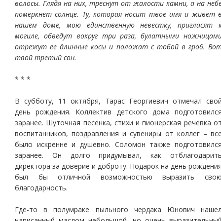
волосы. Глядя на них, треснут от жалости камни, а на неб
померкнет солнце. Ту, которая носит твое имя и живет 
нашем доме, мою единственную невестку, пригласят 
могиле, обведут вокруг три раза, булатными ножницам
отрежут ее длинные косы и положат с тобой в гроб. Во
твой третий сон.
* * *
В субботу, 11 октября, Тарас Георгиевич отмечал сво
день рождения. Коллектив детского дома подготовилс
заранее. Шуточная песенка, стихи и пионерская речевка о
воспитанников, поздравления и сувениры от коллег – вс
было искренне и душевно. Соломон также подготовилс
заранее. Он долго придумывал, как отблагодарит
директора за доверие и доброту. Подарок на день рождени
был бы отличной возможностью выразить сво
благодарность.
Где-то в полумраке пыльного чердака Юнович наше
написанный маслом небольшой, но очень выразительны