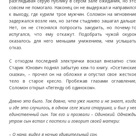
разглядывая серую публику в сером зале ожидания, но эт
совсем не помогало. Наконец он не выдержал и направилс
к выходу, где курили трое мужчин. Соломон на мгновени
задержался возле них, но затем стыдливо зашагал дальше
Нет, он не стеснялся попросить закурить, но почему-т
испугался, что ему откажут. Подобрать чужой окуро
оказалось для него меньшим унижением, чем услышат
отказ.
С отходом последней электрички вокзал внезапно стих
Старик Юнович поднял забытую кем-то книгу. «Осетински
сказки», – прочел он на обложке и опустил свое жестко
тело в старое кресло. Пробежав глазами оглавление
Соломон открыл «Легенду об одиноком».
Давно это было. Так давно, что уже никто и не знает, когд
и где это случилось, в одном селе жила старушка, и был у не
единственный сын. Так его и прозвали – Одинокий. Однажд
утром сын встал с постели и говорит своей матери:
– О нана, видел я ночью удивительный сон.