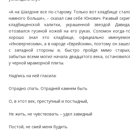
«А на Шалдоне все по-старому. Только вот кладбище стал
намного больше», – сказал сам себе Юнович. Ржавый скри
кладбищенской калитки, украшенной звездой Давида
отозвался гусиной кожей на его руках. Соломон когда-т
хорошо знал это кладбище, официально именуемо
«Иноверческим», а в народе «Еврейским», поэтому он заше
с западной стороны и, быстро пройдя мимо старых
забытых всеми могил начала двадцатого века, остановилс
у черной мраморной плиты.
Надпись на ней гласила:
Отрадно спать. Отрадней камнем быть
О, в этот век, преступный и постыдный,
Не жить, не чувствовать – удел завидный
Постой, не смей меня будить.