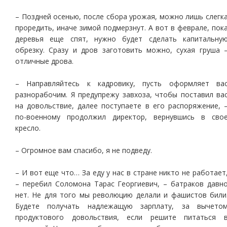
– Поздней осенью, после сбора урожая, можно лишь слегк
проредить, иначе зимой подмерзнут. А вот в феврале, пок
деревья еще спят, нужно будет сделать капитальну
обрезку. Сразу и дров заготовить можно, сухая груша 
отличные дрова.
– Направляйтесь к кадровику, пусть оформляет ва
разнорабочим. Я предупрежу завхоза, чтобы поставил ва
на довольствие, далее поступаете в его распоряжение, 
по-военному продолжил директор, вернувшись в сво
кресло.
– Огромное вам спасибо, я не подведу.
– И вот еще что… За еду у нас в стране никто не работает
– перебил Соломона Тарас Георгиевич, – батраков давн
нет. Не для того мы революцию делали и фашистов били
Будете получать надлежащую зарплату, за вычето
продуктового довольствия, если решите питаться 