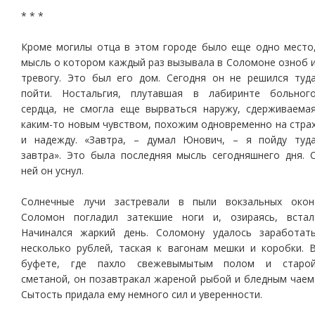
* * *
Кроме могилы отца в этом городе было еще одно место
мысль о котором каждый раз вызывала в Соломоне озноб 
тревогу. Это был его дом. Сегодня он не решился туд
пойти. Ностальгия, плутавшая в лабиринте больног
сердца, не смогла еще вырваться наружу, сдерживаема
каким-то новым чувством, похожим одновременно на стра
и надежду. «Завтра, – думал Юнович, – я пойду туд
завтра». Это была последняя мысль сегодняшнего дня. 
ней он уснул.
Солнечные лучи застревали в пыли вокзальных окон
Соломон погладил затекшие ноги и, озираясь, встал
Начинался жаркий день. Соломону удалось заработат
несколько рублей, таская к вагонам мешки и коробки. 
буфете, где пахло свежевымытым полом и старо
сметаной, он позавтракал жареной рыбой и бледным чаем
Сытость придала ему немного сил и уверенности.