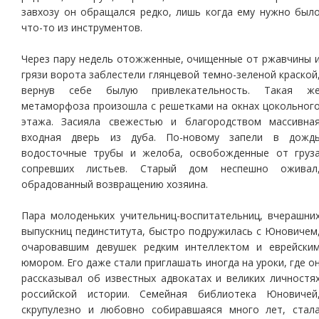
завхозу он обращался редко, лишь когда ему нужно был
что-то из инструментов.
Через пару недель отожженные, очищенные от ржавчины 
грязи ворота заблестели глянцевой темно-зеленой краской
вернув себе былую привлекательность. Такая ж
метаморфоза произошла с решетками на окнах цокольног
этажа. Засияла свежестью и благородством массивна
входная дверь из дуба. По-новому запели в дожд
водосточные трубы и желоба, освобожденные от груз
сопревших листьев. Старый дом неспешно оживал
обрадованный возвращению хозяина.
Пара молоденьких учительниц-воспитательниц, вчерашни
выпускниц пединститута, быстро подружилась с Юновичем
очаровавшим девушек редким интеллектом и еврейски
юмором. Его даже стали приглашать иногда на уроки, где о
рассказывал об известных адвокатах и великих личностя
российской истории. Семейная библиотека Юновичей
скрупулезно и любовно собиравшаяся много лет, стал