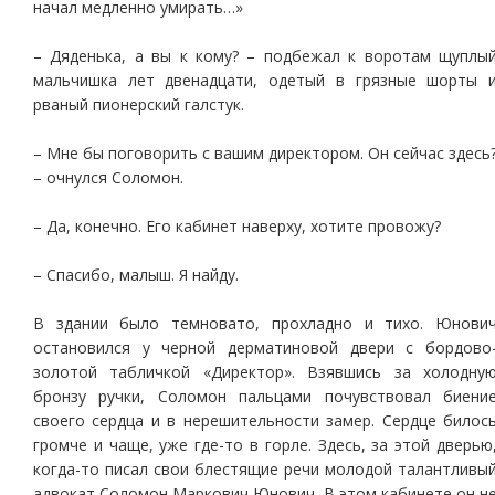
начал медленно умирать…»
– Дяденька, а вы к кому? – подбежал к воротам щуплы
мальчишка лет двенадцати, одетый в грязные шорты 
рваный пионерский галстук.
– Мне бы поговорить с вашим директором. Он сейчас здесь
– очнулся Соломон.
– Да, конечно. Его кабинет наверху, хотите провожу?
– Спасибо, малыш. Я найду.
В здании было темновато, прохладно и тихо. Юнови
остановился у черной дерматиновой двери с бордово
золотой табличкой «Директор». Взявшись за холодну
бронзу ручки, Соломон пальцами почувствовал биени
своего сердца и в нерешительности замер. Сердце билос
громче и чаще, уже где-то в горле. Здесь, за этой дверью
когда-то писал свои блестящие речи молодой талантливы
адвокат Соломон Маркович Юнович. В этом кабинете он н