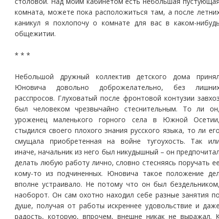
столовой. Над моим кабинетом есть небольшая пустующа
комната, можете пока расположиться там, а после летни
каникул я похлопочу о комнате для вас в каком-нибуд
общежитии.
* * *
Небольшой дружный коллектив детского дома приня
Юновича довольно доброжелательно, без лишни
расспросов. Глуховатый после фронтовой контузии завхо
был человеком чрезвычайно стеснительным. То ли он
уроженец маленького горного села в Южной Осетии
стыдился своего плохого знания русского языка, то ли ег
смущала приобретенная на войне тугоухость. Так ил
иначе, начальник из него был никудышный – он предпочита
делать любую работу лично, словно стесняясь поручать е
кому-то из подчиненных. Юновича такое положение де
вполне устраивало. Не потому что он был бездельником
наоборот. Он сам охотно находил себе разные занятия п
душе, получая от работы искреннее удовольствие и даж
радость, которую, впрочем, внешне никак не выражал. 