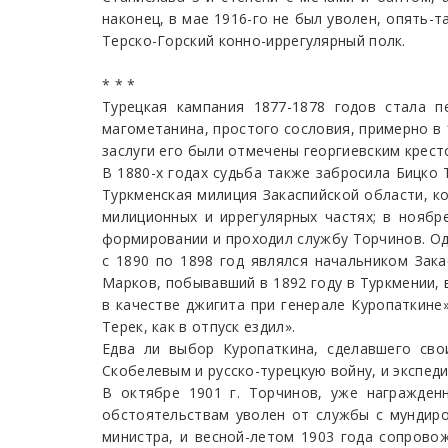
наконец, в мае 1916-го не был уволен, опять-
Терско-Горский конно-иррегулярный полк.
* * *
Турецкая кампания 1877-1878 годов стала п
магометанина, простого сословия, примерно в 
заслуги его были отмечены георгиевским крест
В 1880-х годах судьба также забросила Бицко 
Туркменская милиция Закаспийской области, ко
милиционных и иррегулярных частях; в ноябр
формировании и проходил службу Торчинов. Од
с 1890 по 1898 год являлся начальником Зак
Марков, побывавший в 1892 году в Туркмении, 
в качестве джигита при генерале Куропаткине»
Терек, как в отпуск ездил».
Едва ли выбор Куропаткина, сделавшего св
Скобелевым и русско-турецкую войну, и экспеди
В октябре 1901 г. Торчинов, уже награжде
обстоятельствам уволен от службы с мундиро
министра, и весной-летом 1903 года сопрово