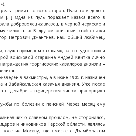
»).
трелы гремят со всех сторон. Пули то и дело с
м […] Одна из пуль поражает казака всего в
рала доброволец-кавказец, в черной черкеске и
 ему челюсть…» В другом описании этой стычки
 Егор Петрович Джантиев, наш общий любимец,
и, служа примером казакам», за что удостоился
торой войсковой старшина Андрей Квитка лично
 награждения георгиевских кавалеров дивизии –
еликан.
зведен в вахмистры, а в июне 1905 г. назначен
а и Забайкальская казачья дивизия. Уже после
 а в декабре – офицерским чином прапорщика
ужбы по болезни с пенсией. Через месяц ему
поминавших о славном прошлом, не сторонился,
ицеров и чиновников Терской области, являясь
, посетил Москву, где вместе с Дзамболатом