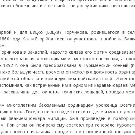
таки «за болезнью» и с пенсией – не дослужив лишь нескольки
ервой и для Бицко (Бицка) Торчинова, родившегося в се
1860 году. Как и Егор Жантиев, он участвовал в войне на Бал
ом.
Торчинова в Закаспий, надолго связав его с этим среднеазиа
мплектовавшаяся охотниками из местного населения, а такж
е 1892 г. она была преобразована в Туркменский конный (п
нако большую часть времени он исполнял должность ординар
аспийской области и командующим войсками в ней. Известны
вспоминал, как встреченный им в одном из караван-сараев М
, расхваливал достоинства текинских лошадей, поведав меж
оим многолетним бессменным ординарцем уроженца Осети
цию в Ахал-Теке, он не раз видел осетин в деле и мог по дос
нный званием юнкера милиции, был произведен в прапорщи
м. При этом он по-прежнему состоял при генерале Куропат
ждал своего начальника в ходе его инспекционной поездки 