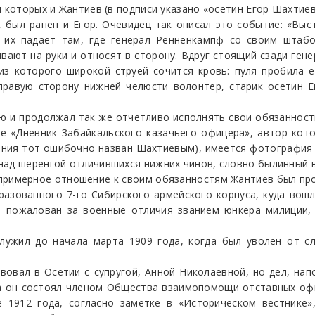
 которых и Жантиев (в подписи указано «осетин Егор Шахтиев
 был ранен и Егор. Очевидец так описал это событие: «Выс
 их падает там, где генерал Ренненкампф со своим штабо
ывают на руки и относят в сторону. Вдруг стоящий сзади гене
 из которого широкой струей сочится кровь: пуля пробила
 правую сторону нижней челюсти волонтер, старик осетин
ю и продолжал так же отчетливо исполнять свои обязанност
иге «Дневник Забайкальского казачьего офицера», автор ко
дания тот ошибочно назван Шахтиевым), имеется фотография
над шеренгой отличившихся нижних чинов, словно былинный в
примерное отношение к своим обязанностям Жантиев был прои
азованного 7-го Сибирского армейского корпуса, куда вошл
ыл пожалован за военные отличия званием юнкера милиции,
лужил до начала марта 1909 года, когда был уволен от сл
вовал в Осетии с супругой, Анной Николаевной, но дел, на
ода он состоял членом Общества взаимопомощи отставных оф
е 1912 года, согласно заметке в «Историческом вестнике»