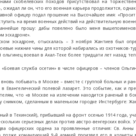
нами скобелевских походов присутствовал на торжестве
ь, ожидал ли он, что его военная карьера продолжится, однак
тавной офицер подал прошение на Высочайшее имя: «Проси
тупить на время военных действий на действительную воен
дданнейше прошу: дабы повелено было меня вышепоимено
м эскадроне».
ском эскадроне, отыскалась – 3 ноября Жантиев был опр
роевые нижние чины для которой набирались из охотников-т
й ольгинец воевал в Ахал-Теке более тридцати лет назад; т
а «Боевая служба осетин» в числе офицеров – членов Ольги
 вновь побывать в Москве – вместе с группой больных и ра
 в Евангелический полевой лазарет. Это событие, как и п
телям, что «в Москве на излечении находится раненый в бо
у снимком, сделанным в маленьком городке Инстербурге: Жан
ный в Текинский), прибывший на фронт осенью 1914 года, уч
ескольких серьезных делах против австро-венгерских войск. 
ва офицерских ордена за проявленные отличия: Св. Анны 
а позже командующий 9-й армией произвел его в корнеты 