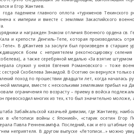
ался и Егор Жантиев.
 года падением главного оплота «туркменов Текинского р
нена к империи и вместе с землями Закаспийского воен­н
а.
урядники и награжден Знаком отличия Военного ордена св. 
-Кала и крепости Денгиль-Тепе, которая производилась отр
-Тепе». В дЖантиев за заслуги был произведен в старшие у
ождавшуюся боем с неприятелем рекогносцировку селения 
обелева), а также серебряной медалью «За взятие штурмом 
нерала служил у князя Евгения Романовского – тоже военн
 сестрой Скобелева Зинаидой. В Осетию он вернулся только в
лекий поход по прошествии двадцати лет, когда началась русс
нной милиции, вместе с несколькими земляками прибыл на Д
овали ограничения по возрасту – приему в войска подлежали
он превосходил многих из тех, кто был значительно моложе, а
таба Забайкальской казачьей дивизии, где Жантиеву, наибо
ых в «Летописи войны с Японией», «старик осетин Егор П
рала Павла Ренненкампфа. Последний, как и его штабные оф
гнем неприятеля. В другом выпуске «Летописи…» можно уви