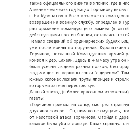
также официального визита в Японию, где в чи
А менее чем через год Бицко Торчинову вновь 
г. На Куропаткина было возложено командова
возвращен на военную службу, определен в Тур
распоряжение командующего армией (в октя
действующими против Японии, оставаясь в это
Немало сведений об ординарческих буднях Бицк
уже после войны по поручению Куропаткина о
Торчинов, посланный Командующим армией раз
конвоя к дер. Сахеян. Здесь в 4-м часу утра о
были усеяны людьми разных полков, беспоряд
людьми достиг вершины сопки “с деревом”. Там
южных склонах лежали трупы японцев и стрелков
которыми затеял перестрелку».
Данный эпизод (в более красочном изложении)
газеты:
«Торчинов приехал на сопку, смотрел страшну
двух японских рот. Он, нимало не смущаясь, п
от неистовой атаки Торчинова. Отойдя к дере
казаков была убита лошадь. Казак спрыгнул с 