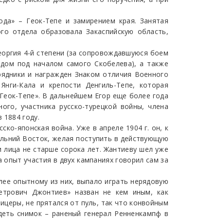
ода» – Геок-Тепе и замирением края. Занятая
ого отдела образовала Закаспийскую область,
Георгия 4-й степени (за сопровождавшуюся боем
ядом под началом самого Скобелева), а также
рядники и награжден Знаком отличия Военного
Янги-Кала и крепости Денгиль-Тепе, которая
Геок-Тепе». В дальнейшем Егор еще более года
ого, участника русско-турецкой войны, члена
 1884 году.
ко-японская война. Уже в апреле 1904 г. он, к
альний Восток, желая поступить в действующую
 лица не старше сорока лет. Жантиеву шел уже
 опыт участия в двух кампаниях говорил сам за
лее опытному из них, выпало играть нерядовую
етрович Джонтиев» назван не кем иным, как
ицеры, не прятался от пуль, так что конвойным
деть снимок – раненый генерал Ренненкампф в