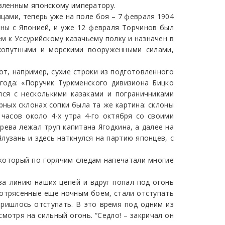
авленным японскому императору.
цами, теперь уже на поле боя – 7 февраля 1904
ны с Японией, и уже 12 февраля Торчинов был
м к Уссурийскому казачьему полку и назначен в
хопутными и морскими вооруженными силами,
от, например, сухие строки из подготовленного
года: «Поручик Туркменского дивизиона Бицко
лся с несколькими казаками и пограничниками
ерных склонах сопки была та же картина: склоны
часов около 4-х утра 4-го октября со своими
рева лежал труп капитана Ягодкина, а далее на
Ялузань и здесь наткнулся на партию японцев, с
 который по горячим следам напечатали многие
за линию наших цепей и вдруг попал под огонь
 потрясенные еще ночным боем, стали отступать
Пришлось отступать. В это время под одним из
мотря на сильный огонь. “Седло! – закричал он