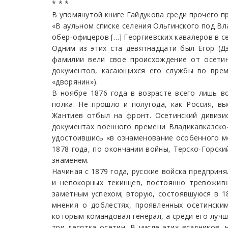
* * *
В упомянутой книге Гайдукова среди прочего п
«В аульном списке селения Ольгинского под Вл
обер-офицеров […] Георгиевских кавалеров в с
Одним из этих ста девятнадцати был Егор (Д
фамилии вели свое происхождение от осетин
документов, касающихся его службы во врем
«дворянин»).
В ноябре 1876 года в возрасте всего лишь в
полка. Не прошло и полугода, как Россия, в
Жантиев отбыл на фронт. Осетинский дивизи
документах военного времени Владикавказско
удостоившись «в ознаменование особенного мо
1878 года, по окончании войны, Терско-Горск
знаменем.
Начиная с 1879 года, русские войска предприн
и непокорных текинцев, постоянно тревоживш
заметным успехом; вторую, состоявшуюся в 18
мнения о доблестях, проявленных осетински
которым командовал генерал, а среди его луч
три десятка осетин. В числе этих всадников,