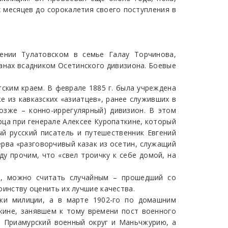
х месяцев до сорокалетия своего поступления в
лении Тулатовском в семье Галау Торчинова,
канах всадником Осетинского дивизиона. Боевые
тским краем. В феврале 1885 г. была учреждена
е из кавказских «азиатцев», ранее служивших в
озже – конно-иррегулярный) дивизион. В этом
ца при генерале Алексее Куропаткине, который
й русский писатель и путешественник Евгений
ерва «разговорчивый казак из осетин, служащий
ду прочим, что «свел троичку к себе домой, на
и, можно считать случайным – прошедший со
тоинству оценить их лучшие качества.
ки милиции, а в марте 1902-го по домашним
кине, занявшем к тому времени пост военного
в Приамурский военный округ и Маньчжурию, а