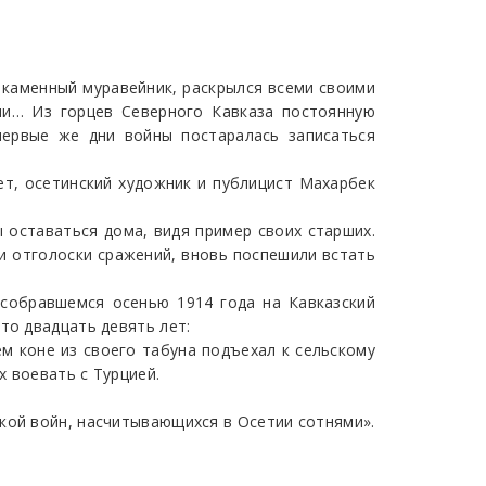
й каменный муравейник, раскрылся всеми своими
ии… Из горцев Северного Кавказа постоянную
первые же дни войны постаралась записаться
зет, осетинский художник и публицист Махарбек
 оставаться дома, видя пример своих старших.
и отголоски сражений, вновь поспешили встать
 собравшемся осенью 1914 года на Кавказский
то двадцать девять лет:
ем коне из своего табуна подъехал к сельскому
 воевать с Турцией.
кой войн, насчитывающихся в Осетии сотнями».