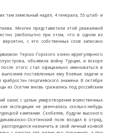
х там земельный надел, 4 генерала, 55 штаб- и
нтиева. Многие представители этой уважаемой
вестно (любопытно при этом, что в одном из
 вероятно, с его собственных слов записано
ивизион Терско-Горского конно-иррегулярного
олуострова, объявила войну Турции, и вскоре
 после этого стал официально именоваться в
ю выполнив поставленные ему боевые задачи и
 храбрости» георгиевского знамени. В октябре
ьцы из Осетии вновь сражались под российским
ский оазис с целью умиротворения воинственных
кая экспедиция не увенчалась сколько-нибудь
турецкой кампании. Скобелев, будучи высокого
икавказско-Осетинский полк входил в отряд,
 распорядился назначить в свой личный конвой
едко с риском для жизни его поручения, а при