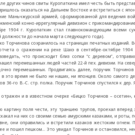
сле других чинов свиты Куропаткина имел честь быть предст
пришлось оказаться на Дальнем Востоке и встретиться с япон
ние Маньчжурской армией, сформированной для ведения вой
кменский конно-иррегулярный дивизион с прикомандирование
бре 1904 г. Куропаткин стал главнокомандующим всеми су
й должности до начала марта следующего года).
о Торчинова сохранилось на страницах печатных изданий. В
тчета о сражении на реке Шахэ в сентябре-октябре 1904 
ведать, что происходит близ сопки “с деревом”, отправи
н нашел перемешанных людей частей 22-й пех. дивизии. На сев
очно перемешанных. Продвигаясь далее, поручик Торчинов 
 в это время не было ни наших, ни японцев. Около самого де
 36-го В.-С. стр. полка. Поручик Торчинов спустился к дер. 
 отражен и в известном очерке «Бицко Торчинов – осетин»,
ю картину поля чести, эту траншею трупов, проехал вперед 
оскакал на них со своими семью амурскими казаками, и роты,
вне, они оправились и встретили казаков жестоким огнем. 
нее и пошел пешком… Это увидал Торчинов и остановился, нес