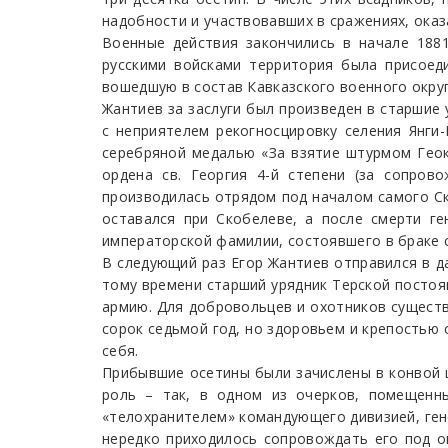
надобности и участвовавших в сражениях, оказ
Военные действия закончились в начале 1881
русскими войсками территория была присоеди
вошедшую в состав Кавказского военного округ
Жантиев за заслуги был произведен в старшие 
с неприятелем рекогносцировку селения Янги
серебряной медалью «За взятие штурмом Геок
ордена св. Георгия 4-й степени (за сопров
производилась отрядом под началом самого Ск
оставался при Скобелеве, а после смерти ге
императорской фамилии, состоявшего в браке с
В следующий раз Егор Жантиев отправился в да
тому времени старший урядник Терской постоя
армию. Для добровольцев и охотников существ
сорок седьмой год, но здоровьем и крепостью 
себя.
Прибывшие осетины были зачислены в конвой ш
роль – так, в одном из очерков, помещенн
«телохранителем» командующего дивизией, гене
нередко приходилось сопровождать его под о