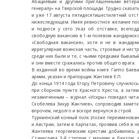
Абациевым и другими приглашенными ветера
генералу» на Тверской площади. Трудно сказат
и уже 17 августа пятидесятишестилетний отс
нижеследующем. Имея ревностное желание пос
и поднося у сего Указ об отставке, всепо
свободную вакансию в 1-м полевом жандармско
«Свободная вакансия», хотя и не в жандарм
иррегулярная воинская часть, строевые и нест
среди них были и те, с чьими предками бывалы
и они вместе сражались против общего врага.
В изданной во время войны книге Гаппо Баев
армии, указан и прапорщик Жантиев Е.П.
До конца 1914 года Егору Петровичу случилось
при сборном пункте Красного Креста, а затем
незамеченным – журнал «Искры» поведал чита
Скобелева Зикур Жантиев», сопроводив заметк
впрочем, недолго и вскоре вернулся в строй.
Туркменский конный полк (позже переименован
и Австрии, затем в Карпатах, проявив себя в н
Жантиева георгиевским крестам добавились д
Станислава 3-й степени с мечами и бантом, 