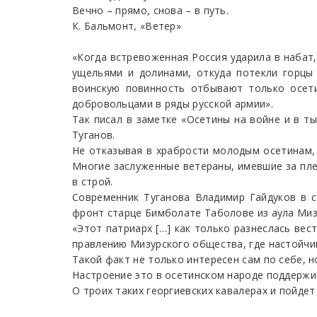
Вечно – прямо, снова – в путь.
К. Бальмонт, «Ветер»
«Когда встревоженная Россия ударила в набат,
ущельями и долинами, откуда потекли горцы
воинскую повинность отбывают только осети
добровольцами в ряды русской армии».
Так писал в заметке «Осетины на войне и в ты
Туганов.
Не отказывая в храбрости молодым осетинам, 
Многие заслуженные ветераны, имевшие за пле
в строй.
Современник Туганова Владимир Гайдуков в с
фронт старце Бимболате Таболове из аула Мизу
«Этот патриарх […] как только разне­слась ве
правлению Мизурского общества, где настойчив
Такой факт не только интересен сам по себе, 
Настроение это в осетинском народе поддержив
О троих таких георгиевских кавалерах и пойдет