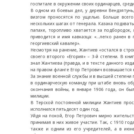
госпитале в окружении своих ординарцев, среди
В одном из боевых дел, у деревни Вендзятунь,
визгом проносятся по ущелью. Больше всего
нескольких шагах от генерала. Казака подхват
папахе, тороп­ливо хватается за подбородок,
приводится и имя кавказца: «…легко ранен в
георгиевский кавалер».
Несмотря на ранение, Жантиев «остался в стро
своего второго «Егория» – 3-й степени. В кн
знал Жантиева (правда, и в тексте данного из
на правом фланге Егор Петрович возвышается 
За знание военной службы и в высшей степени 
в ординарческую команду при штабе вновь обр
окончания войны, в январе 1906 года, он б
милиции.
В Терской постоянной милиции Жантиев прос
исполнился пятьдесят один год.
Уйдя на покой, Егор Петрович мирно жительст
принимая в них живое участие. Так, с 1910 г
также и одним из его учредителей, а в июн