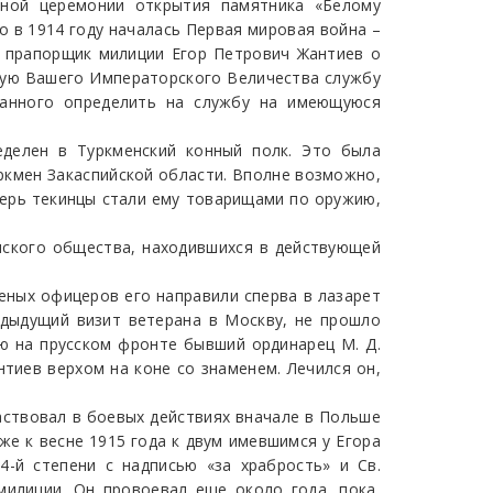
нной церемонии открытия памятника «Белому
о в 1914 году началась Первая мировая война –
т прапорщик милиции Егор Петрович Жантиев о
ную Вашего Императорского Величества службу
ванного определить на службу на имеющуюся
еделен в Туркменский конный полк. Это была
уркмен Закаспийской области. Вполне возможно,
еперь текинцы стали ему товарищами по оружию,
нского общества, находившихся в действующей
неных офицеров его направили сперва в лазарет
редыдущий визит ветерана в Москву, не прошло
ю на прусском фронте бывший ординарец М. Д.
тиев верхом на коне со знаменем. Лечился он,
аствовал в боевых действиях вначале в Польше
Уже к весне 1915 года к двум имевшимся у Егора
4-й степени с надписью «за храбрость» и Св.
милиции. Он провоевал еще около года, пока,