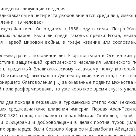
риведены следующие сведения:
адикавказом на четыреста дворов значатся среди лиц, имеющи
елении 119 человек».
зикур) Жантиев. Он родился в 1858 году в семье Петра Жа
ских алдаров. Были ли среди таковых предки Егора, неиз
я Первой мировой войны, в графе «звание или сословие»,
осемнадцати с половиной лет Егор поступил в Осетинский д
ыступив защитницей христианского населения Балканского п
он, приданный Владикавказскому казачьему полку (который
-Осетинским), выказал за Дунаем лучшие качества, с честь
наршего благоволения […] за оказанные подвиги мужества и
ий полк расформировали, но уже короткое время спустя удал
яли два похода в лежавший в туркменских степях Ахал-Текин
их среднеазиатские владения империи. Первая Ахал-Текинс
80-1881 годах, возглавил генерал Михаил Скобелев, герой 
ми офицерами и добровольцами в делах против турок (Влад
ших ординарцев были Созрыко Хоранов и Дзамболат Абациев),
 неотступно следовавших за командующим, выполнявших нер