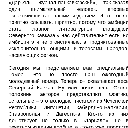
«
Д
арьял» – журнал панкавказский», – так сказа
один внимательный человек, впервы
ознакомившись с нашим изданием. И это был
приятно слышать. Приятно, потому что амбици
стать главной литературной площадко
Северного Кавказа у нас действительно есть, н
амбиции эти не эгоистичные, а продиктованны
исключительно общими интересами народов
населяющих регион.
Сегодня мы представляем вам специальны
номер. Это не просто наш ежегодны
молодежный номер. Теперь он охватывает вес
Северный Кавказ. Ну или почти весь. Окол
половины авторов представляют Осетию
остальные – это молодые писатели из Чеченско
Республики, Ингушетии, Кабардино-Балкарии
Ставрополья и Дагестана. Кто-то из ни
дебютирует не только в «Дарьяле», но 
печатном издании вообще, а кто-то уже, простит