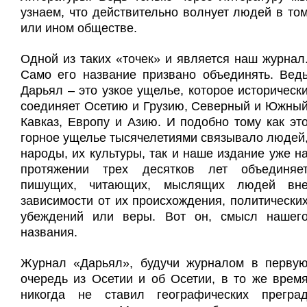
узнаем, что действительно волнует людей в то
или ином обществе.
Одной из таких «точек» и является наш журнал
Само его название призвано объединять. Вед
Дарьял – это узкое ущелье, которое историческ
соединяет Осетию и Грузию, Северный и Южны
Кавказ, Европу и Азию. И подобно тому как эт
горное ущелье тысячелетиями связывало людей
народы, их культуры, так и наше издание уже н
протяжении трех десятков лет объединяе
пишущих, читающих, мыслящих людей вн
зависимости от их происхождения, политически
убеждений или веры. Вот он, смысл нашег
названия.
Журнал «Дарьял», будучи журналом в перву
очередь из Осетии и об Осетии, в то же врем
никогда не ставил географических прегра