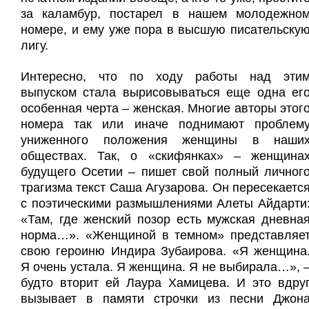
за каламбур, постарел в нашем молодежно
номере, и ему уже пора в высшую писательску
лигу.
Интересно, что по ходу работы над эти
выпуском стала вырисовываться еще одна ег
особенная черта – женская. Многие авторы этог
номера так или иначе поднимают проблем
униженного положения женщины в наши
обществах. Так, о «скифянках» – женщина
будущего Осетии – пишет свой полный личног
трагизма текст Саша Агузарова. Он пересекаетс
с поэтическими размышлениями Алеты Айдарти
«Там, где женский позор есть мужская дневна
норма…». «Женщиной в темном» представляе
свою героиню Индира Зубаирова. «Я женщина
Я очень устала. Я женщина. Я не выбирала…», 
будто вторит ей Лаура Хамицева. И это вдру
вызывает в памяти строчки из песни Джон