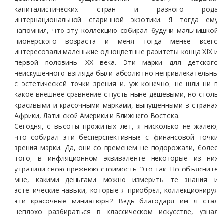
капиталистических стран и разного род
интернациональной старинной экзотики. Я тогда ем
напомнил, что эту коллекцию собирал будучи мальчишко
пионерского возраста и меня тогда менее всег
интересовали маленькие одноцветные раритеты конца XIX 
первой половины XX века. Эти марки для детског
неискушенного взгляда были абсолютно непривлекательн
с эстетической точки зрения и, уж конечно, не шли ни 
какое внешнее сравнение с пусть ныне дешевыми, но стол
красивыми и красочными марками, выпущенными в страна
Африки, Латинской Америки и Ближнего Востока.
Сегодня, с высоты прожитых лет, я нисколько не жалею
что собирал эти бесперспективные с финансовой точк
зрения марки. Да, они со временем не подорожали, боле
того, в инфляционном эквиваленте некоторые из ни
утратили свою прежнюю стоимость. Это так. Но объяснит
мне, какими деньгами можно измерить те знания 
эстетические навыки, которые я приобрел, коллекциониру
эти красочные миниатюры? Ведь благодаря им я ста
неплохо разбираться в классическом искусстве, узна