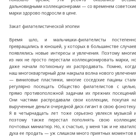
дальновидными коллекционерами — со временем советски
марки здорово подросли в цене.
Закат филателистической эпопеи
Время шло, и мальчишки-филателисты постепенн
превращались в юношей, у которых в большинстве случае
появлялись новые интересы и увлечения. Поэтому многи
из них не просто перестали коллекционировать марки, н
даже начали потихоньку их распродавать. Помню, когд
наш многоквартирный дом накрыла волна нового увлечени
— виниловые пластинки, многие соседские пацаны стал
регулярно посещать Общество филателистов с целью
прямо противоположной задачам их прежних посещений
Они частями распродавали свои коллекции, покупая н
вырученные деньги очередной диск-гигант в свою фонотеку
Я в четырнадцать лет тоже серьезно увлекся музыкой 
поэтому также перестал пополнять свою коллекци
почтовых миниатюр. Но, к счастью, у меня так и не хватил
духа ее продать — уж слишком много приятных моментов 