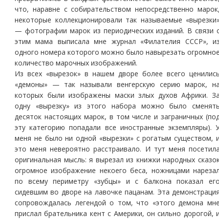
что, наравне с собирательством непосредственно марок
некоторые коллекционировали так называемые «вырезки
— фотографии марок из периодических изданий. В связи 
этим мама выписала мне журнал «Филателия СССР», и
одного номера которого можно было навырезать огромно
количество марочных изображений.
Из всех «вырезок» в нашем дворе более всего ценилис
«демоны» — так называли венгерскую серию марок, н
которых были изображены маски злых духов Африки. З
одну «вырезку» из этого набора можно было сменят
десяток настоящих марок, в том числе и заграничных (по
эту категорию попадали все иностранные экземпляры). 
меня не было ни одной «вырезки» с рогатым существом, 
это меня невероятно расстраивало. И тут меня посетил
оригинальная мысль: я вырезал из книжки народных сказо
огромное изображение некоего беса, ножницами нареза
по всему периметру «зубцы» и с балкона показал ег
сидевшим во дворе на лавочке пацанам. Эта демонстраци
сопровождалась легендой о том, что «этого демона мн
прислал брательника кент с Америки, он сильно дорогой, 