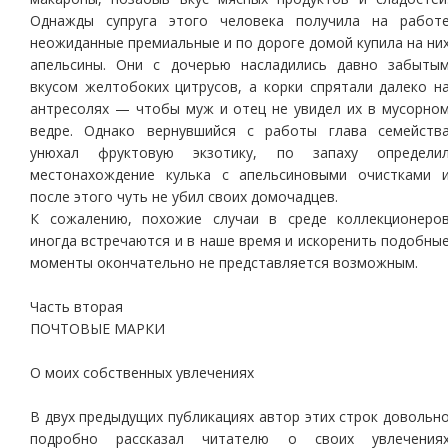
Однажды супруга этого человека получила на работ
неожиданные премиальные и по дороге домой купила на ни
апельсины. Они с дочерью насладились давно забыты
вкусом желтобоких цитрусов, а корки спрятали далеко н
антресолях — чтобы муж и отец не увидел их в мусорно
ведре. Однако вернувшийся с работы глава семейств
унюхал фруктовую экзотику, по запаху определи
местонахождение кулька с апельсиновыми очистками 
после этого чуть не убил своих домочадцев.
К сожалению, похожие случаи в среде коллекционеро
иногда встречаются и в наше время и искоренить подобны
моменты окончательно не представляется возможным.
Часть вторая
ПОЧТОВЫЕ МАРКИ
О моих собственных увлечениях
В двух предыдущих публикациях автор этих строк довольн
подробно рассказал читателю о своих увлечения