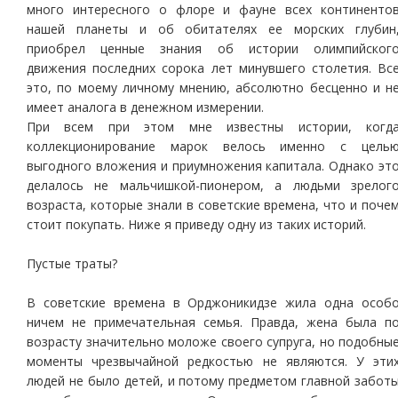
много интересного о флоре и фауне всех континенто
нашей планеты и об обитателях ее морских глубин
приобрел ценные знания об истории олимпийског
движения последних сорока лет минувшего столетия. Вс
это, по моему личному мнению, абсолютно бесценно и н
имеет аналога в денежном измерении.
При всем при этом мне известны истории, когд
коллекционирование марок велось именно с цель
выгодного вложения и приумножения капитала. Однако эт
делалось не мальчишкой-пионером, а людьми зрелог
возраста, которые знали в советские времена, что и поче
стоит покупать. Ниже я приведу одну из таких историй.
Пустые траты?
В советские времена в Орджоникидзе жила одна особ
ничем не примечательная семья. Правда, жена была п
возрасту значительно моложе своего супруга, но подобны
моменты чрезвычайной редкостью не являются. У эти
людей не было детей, и потому предметом главной забот