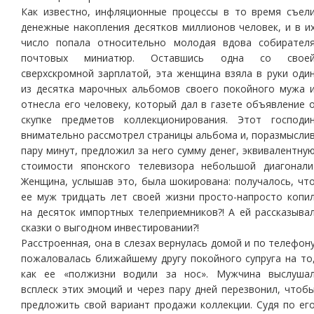
Как известно, инфляционные процессы в то время съел
денежные накопления десятков миллионов человек, и в и
число попала относительно молодая вдова собирател
почтовых миниатюр. Оставшись одна со свое
сверхскромной зарплатой, эта женщина взяла в руки оди
из десятка марочных альбомов своего покойного мужа 
отнесла его человеку, который дал в газете объявление 
скупке предметов коллекционирования. Этот господи
внимательно рассмотрел страницы альбома и, поразмысли
пару минут, предложил за него сумму денег, эквивалентну
стоимости японского телевизора небольшой диагонали
Женщина, услышав это, была шокирована: получалось, чт
ее муж тридцать лет своей жизни просто-напросто копи
на десяток импортных телеприемников?! А ей рассказыва
сказки о выгодном инвестировании?!
Расстроенная, она в слезах вернулась домой и по телефон
пожаловалась ближайшему другу покойного супруга на то
как ее «полжизни водили за нос». Мужчина выслуша
всплеск этих эмоций и через пару дней перезвонил, чтоб
предложить свой вариант продажи коллекции. Судя по ег