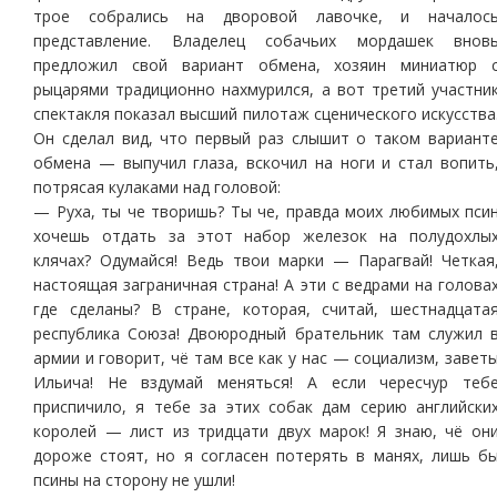
трое собрались на дворовой лавочке, и началос
представление. Владелец собачьих мордашек внов
предложил свой вариант обмена, хозяин миниатюр 
рыцарями традиционно нахмурился, а вот третий участни
спектакля показал высший пилотаж сценического искусства
Он сделал вид, что первый раз слышит о таком вариант
обмена — выпучил глаза, вскочил на ноги и стал вопить
потрясая кулаками над головой:
— Руха, ты че творишь? Ты че, правда моих любимых пси
хочешь отдать за этот набор железок на полудохлы
клячах? Одумайся! Ведь твои марки — Парагвай! Четкая
настоящая заграничная страна! А эти с ведрами на голова
где сделаны? В стране, которая, считай, шестнадцата
республика Союза! Двоюродный брательник там служил 
армии и говорит, чё там все как у нас — социализм, завет
Ильича! Не вздумай меняться! А если чересчур теб
приспичило, я тебе за этих собак дам серию английски
королей — лист из тридцати двух марок! Я знаю, чё он
дороже стоят, но я согласен потерять в манях, лишь б
псины на сторону не ушли!