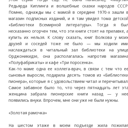
Редьярда Киплинга и волшебные сказки народов СССР
Помню, однажды мы с мамой в середине 1970-х зашли 
магазин подписных изданий, и я там увидел тома детско
«Библиотеки Всемирной литературы». Тогда я бы
несказанно огорчен тем, что эти книги стоят на прилавке, 
купить их нельзя. К слову сказать, книг Волкова у мои
друзей и соседей тоже не было — мы ходили им
наслаждаться в читальный зал библиотеки на улиц
Орджоникидзе, она располагалась напротив магазин
«Полуфабрикаты» и кафе «Три поросенка».
Как-то маме одна ее коллега-врач, в связи с тем что е
сыновья выросли, подарила десять томов из «Библиотек
пионера», которые я с удовольствием читал и перечитывал
Самое забавное было то, что через пятнадцать лет эт
женщина забрала пионерские книги назад — у не
появились внуки. Впрочем, мне они уже не были нужны.
«Золотая рамочка»
На шестом этаже в моем подъезде жила пожила