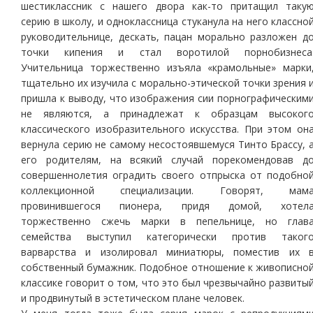
шестиклассник с нашего двора как-то притащил таку
серию в школу, и одноклассница стуканула на него классно
руководительнице, дескать, пацан морально разложен д
точки кипения и стал воротилой порнобизнеса
Учительница торжественно изъяла «крамольные» марки
тщательно их изучила с морально-этической точки зрения 
пришла к выводу, что изображения сии порнографическим
не являются, а принадлежат к образцам высоког
классического изобразительного искусства. При этом он
вернула серию не самому несостоявшемуся Тинто Брассу, 
его родителям, на всякий случай порекомендовав д
совершеннолетия оградить своего отпрыска от подобно
коллекционной специализации. Говорят, мам
провинившегося пионера, придя домой, хотел
торжественно сжечь марки в пепельнице, но глав
семейства выступил категорически против таког
варварства и изолировал миниатюры, поместив их 
собственный бумажник. Подобное отношение к живописно
классике говорит о том, что это был чрезвычайно развиты
и продвинутый в эстетическом плане человек.