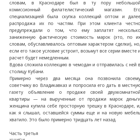
словам, в Краснодаре был в ту пору небольшо
комиссионный филателистический магазин. Ег
специализацией была скупка коллекций оптом и дале
распродажа их по частям. При этом клиента честн
предупреждали о том, что ему заплатят нескольк
заниженную фактическую стоимость марок (это, по и
словам, обуславливалось оптовым характером сделки), но
если его такое условие устроит, возьмут все серии вместе 
расчет будет немедленным.
Вдова сложила коллекцию в чемодан и отправилась с ней 
столицу Кубани.
Примерно через два месяца она позвонила своем
советчику во Владикавказ и попросила его дать в местну
газету объявление о продаже своей двухкомнатно
квартиры — на вырученные от продажи марок деньг
женщина купила себе просторную трешку в Краснодаре, и
как я слышал, оставшейся суммы еще и на новую мебел
хватило. Это было примерно тридцать лет назад.
Часть третья