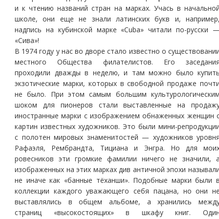
и к чтению названий стран на марках. Учась в начально
школе, они еще не знали латинских букв и, например
надпись на кубинской марке «Cuba» читали по-русски 
«Сива»!
В 1974 году у нас во дворе стало известно о существовани
местного Общества филателистов. Его заседани
проходили дважды в неделю, и там можно было купит
экзотические марки, которых в свободной продаже почт
не было. При этом самым большим культурологически
шоком для пионеров стали выставленные на продаж
иностранные марки с изображением обнаженных женщин 
картин известных художников. Это были мини-репродукци
с полотен мировых знаменитостей — художников уровн
Рафаэля, Рембрандта, Тициана и Энгра. Но для мои
ровесников эти громкие фамилии ничего не значили, 
изображенных на этих марках див античной эпохи называл
не иначе как «банные тёханши». Подобные марки были 
коллекции каждого уважающего себя пацана, но они н
выставлялись в общем альбоме, а хранились межд
страниц «высокостоящих» в шкафу книг. Оди