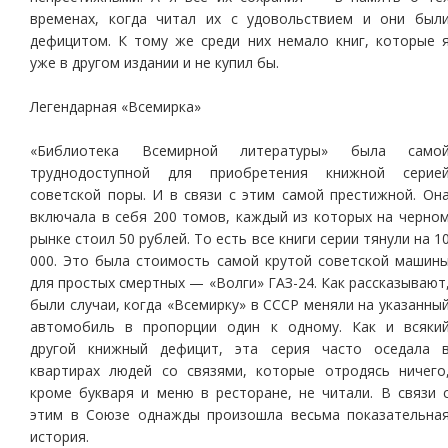
временах, когда читал их с удовольствием и они был
дефицитом. К тому же среди них немало книг, которые 
уже в другом издании и не купил бы.
Легендарная «Всемирка»
«Библиотека Всемирной литературы» была само
труднодоступной для приобретения книжной серие
советской поры. И в связи с этим самой престижной. Он
включала в себя 200 томов, каждый из которых на черно
рынке стоил 50 рублей. То есть все книги серии тянули на 1
000. Это была стоимость самой крутой советской машин
для простых смертных — «Волги» ГАЗ-24. Как рассказывают
были случаи, когда «Всемирку» в СССР меняли на указанны
автомобиль в пропорции один к одному. Как и всяки
другой книжный дефицит, эта серия часто оседала 
квартирах людей со связями, которые отродясь ничего
кроме букваря и меню в ресторане, не читали. В связи 
этим в Союзе однажды произошла весьма показательна
история.