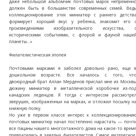
даже небольшой альбомчик почтовых марок непременн
должен быть в большинстве современных семей. Вед
коллекционирование этих миниатюр с раннего детств
формирует хороший вкус у ребенка, знакомит его 
произведениями изобразительного искусства, 
историческими событиями, с флорой и фауной наше
планеты…»
Филателистическая эпопея
Почтовыми марками я заболел довольно рано, еще 
дошкольном возрасте. Все началось с того, чт
двоюродный брат Аллан Мерденов прислал мне из Москв
дюжину миниатюр в металлической коробочке из-по
канадских леденцов. Я тогда с интересом рассмотре
зверушек, изображенных на марках, и отложил посылку н
книжную полку.
Но уже в первом классе интерес к коллекционировани
почтовых миниатюр начал постепенно нарастать — почт
все пацаны нашего многоэтажного дома на какое-то врем
превратились в заядлых филателистов. Самое интересное