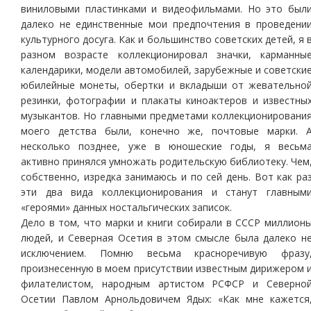
виниловыми пластинками и видеофильмами. Но это был
далеко не единственные мои предпочтения в проведени
культурного досуга. Как и большинство советских детей, я 
разном возрасте коллекционировал значки, карманны
календарики, модели автомобилей, зарубежные и советски
юбилейные монеты, обертки и вкладыши от жевательно
резинки, фотографии и плакаты киноактеров и известны
музыкантов. Но главными предметами коллекционировани
моего детства были, конечно же, почтовые марки. 
несколько позднее, уже в юношеские годы, я весьм
активно принялся умножать родительскую библиотеку. Чем
собственно, изредка занимаюсь и по сей день. Вот как ра
эти два вида коллекционирования и станут главным
«героями» данных ностальгических записок.
Дело в том, что марки и книги собирали в СССР миллион
людей, и Северная Осетия в этом смысле была далеко н
исключением. Помню весьма красноречивую фразу
произнесенную в моем присутствии известным дирижером 
филателистом, народным артистом РСФСР и Северно
Осетии Павлом Арнольдовичем Ядых: «Как мне кажется