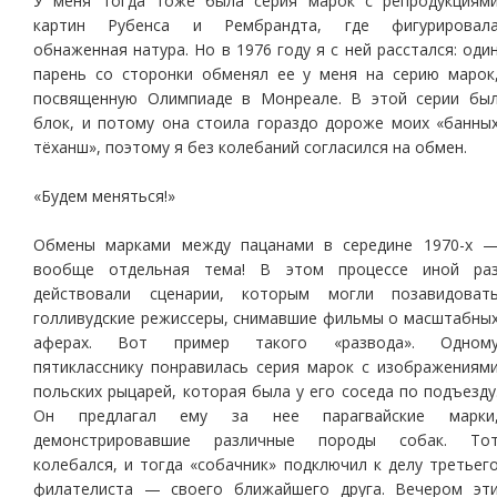
У меня тогда тоже была серия марок с репродукциям
картин Рубенса и Рембрандта, где фигурировал
обнаженная натура. Но в 1976 году я с ней расстался: оди
парень со сторонки обменял ее у меня на серию марок
посвященную Олимпиаде в Монреале. В этой серии бы
блок, и потому она стоила гораздо дороже моих «банны
тёханш», поэтому я без колебаний согласился на обмен.
«Будем меняться!»
Обмены марками между пацанами в середине 1970-х 
вообще отдельная тема! В этом процессе иной ра
действовали сценарии, которым могли позавидоват
голливудские режиссеры, снимавшие фильмы о масштабны
аферах. Вот пример такого «развода». Одном
пятикласснику понравилась серия марок с изображениям
польских рыцарей, которая была у его соседа по подъезду
Он предлагал ему за нее парагвайские марки
демонстрировавшие различные породы собак. То
колебался, и тогда «собачник» подключил к делу третьег
филателиста — своего ближайшего друга. Вечером эт