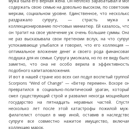
мужа была его верная жена. Он неплохо зарабатывал и мо
содержать свою семью на довольно высоком, по советски
меркам, социальном уровне. Единственное, что нескольк
раздражало супругу, — страсть мужа 
коллекционированию почтовых миниатюр. Ей казалось, чт
он тратит на свое увлечение уж очень большие суммы. Он
не раз высказывала свои претензии вслух, на что супру
успокаивающе улыбался и говорил, что его коллекция 
оптимальное вложение денег и своего рода финансова
подушка для их семьи. Супруга умолкала, но по ее виду был
заметно, что она не особо верила в эффективност
подобного капиталовложения.
И вот в нашей стране изо всех сил подул воспетый группо
Scorpions “Wind of Change” — «Ветер перемен». Вскоре о
превратился в социально-политический ураган, которы
смел существующий строй и развалил некогда мощнейше
государство на пятнадцать неравных частей. Спуст
несколько лет после этой катастрофы пожилой муж
филателист отошел в мир иной, оставив в наследств
супруге все совместно нажитое имущество, включа
коллекцию марок.