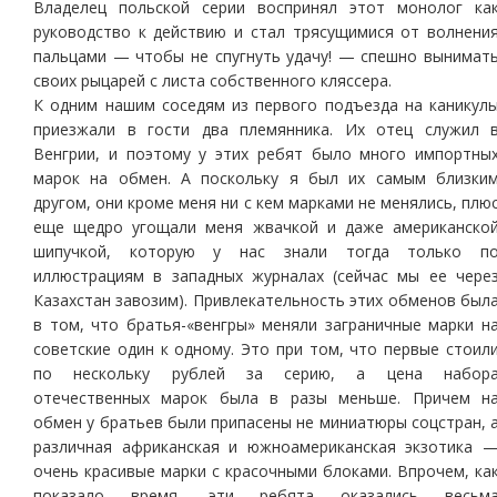
Владелец польской серии воспринял этот монолог ка
руководство к действию и стал трясущимися от волнени
пальцами — чтобы не спугнуть удачу! — спешно вынимат
своих рыцарей с листа собственного кляссера.
К одним нашим соседям из первого подъезда на каникул
приезжали в гости два племянника. Их отец служил 
Венгрии, и поэтому у этих ребят было много импортны
марок на обмен. А поскольку я был их самым близки
другом, они кроме меня ни с кем марками не менялись, плю
еще щедро угощали меня жвачкой и даже американско
шипучкой, которую у нас знали тогда только п
иллюстрациям в западных журналах (сейчас мы ее чере
Казахстан завозим). Привлекательность этих обменов был
в том, что братья-«венгры» меняли заграничные марки н
советские один к одному. Это при том, что первые стоил
по нескольку рублей за серию, а цена набор
отечественных марок была в разы меньше. Причем н
обмен у братьев были припасены не миниатюры соцстран, 
различная африканская и южноамериканская экзотика 
очень красивые марки с красочными блоками. Впрочем, ка
показало время, эти ребята оказались весьм