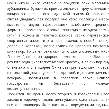
моей жизни было связано с покупкой этих маленьки
зубцованных бумажных прямоугольников, треугольников 
квадратов. Более того, один мой знакомый винилово
спустя двадцать лет подарил мне свою коллекцию маро
вместе с двумя гэдээровскими альбомами среднег
формата. Кроме того, осенью 1990 года я не удержался 
купил в одном из газетных киосков серию парагвайски
спортивных марок, и это дало толчок к новой, правд
довольно короткой, волне коллекционирования почтовы
миниатюр. Тогда я познакомился с уже упомянутым мно
Павлом Ядых, и он здорово помог мне в приобретени
разного рода филателистической красоты, я до сих пор ем
очень за это благодарен. Он не раз приглашал меня к себе
в сталинский дом на улице Бородинской, и долгими зимним
вечерами, последними в советской эпохе нашег
государства, мы беседовали о нюанса
коллекционирования.
Помнится, во время моего второго и кратковременног
захода в марочную гавань меня удивила одна вещь: почт
все коллекционеры были настолько порядочными людьми