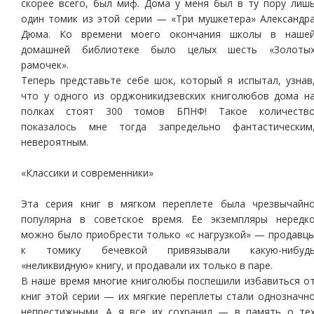
скорее всего, был миф. Дома у меня был в ту пору лиш
один томик из этой серии — «Три мушкетера» Александр
Дюма. Ко времени моего окончания школы в наше
домашней библиотеке было целых шесть «Золоты
рамочек».
Теперь представьте себе шок, который я испытал, узнав
что у одного из орджоникидзевских книголюбов дома н
полках стоят 300 томов БПНФ! Такое количеств
показалось мне тогда запредельно фантастическим
невероятным.
«Классики и современники»
Эта серия книг в мягком переплете была чрезвычайн
популярна в советское время. Ее экземпляры нередк
можно было приобрести только «с нагрузкой» — продавц
к томику бечевкой привязывали какую-нибуд
«неликвидную» книгу, и продавали их только в паре.
В наше время многие книголюбы поспешили избавиться о
книг этой серии — их мягкие переплеты стали однозначн
непрестижными. А я все их сохранил — в память о те