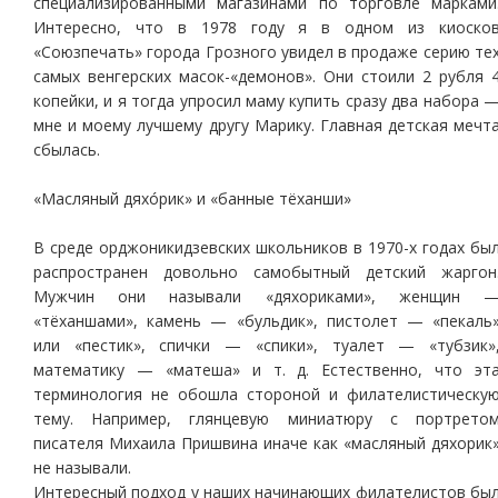
специализированными магазинами по торговле марками
Интересно, что в 1978 году я в одном из киоско
«Союзпечать» города Грозного увидел в продаже серию те
самых венгерских масок-«демонов». Они стоили 2 рубля 
копейки, и я тогда упросил маму купить сразу два набора 
мне и моему лучшему другу Марику. Главная детская мечт
сбылась.
«Масляный дяхóрик» и «банные тёханши»
В среде орджоникидзевских школьников в 1970-х годах бы
распространен довольно самобытный детский жаргон
Мужчин они называли «дяхориками», женщин 
«тёханшами», камень — «бульдик», пистолет — «пекаль
или «пестик», спички — «спики», туалет — «тубзик»
математику — «матеша» и т. д. Естественно, что эт
терминология не обошла стороной и филателистическу
тему. Например, глянцевую миниатюру с портрето
писателя Михаила Пришвина иначе как «масляный дяхорик
не называли.
Интересный подход у наших начинающих филателистов бы