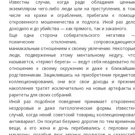
Известны случаи, когда ради обладания ценны
экземпляром чего-либо люди шли на преступления, в то
числе на кражи и ограбления, прибегали к помощ
откровенного мошенничества и подлога. Иной раз дел
доходило и до убийства — как прямого, так и заказного.
Еще одна сторона собирательского негатива 
психические отклонения, сопровождающиес
маниакальным отношением к своему увлечению. Некоторы
люди, подверженные этому ментальному недугу, чт
называется, «теряют берега» — ведут себя неадекватно п
отношению к своему окружению и даже к ближайши
родственникам. Зациклившись на приобретении предмето
коллекционирования, они все свои доходы и прежни
накопления тратят исключительно на новые артефакты 
раритеты для своих собраний.
Иной раз подобное поведение принимает откровенн
нездоровые и даже патологические формы. Известе
случай, когда некий советский товарищ коллекционирова
антиквариат. Он покупал безумно дорогие по тем времена
вещи, а его жена и дочь перебивались с перловки н
макароны, позабыв вкус мясных продуктов и сладостей