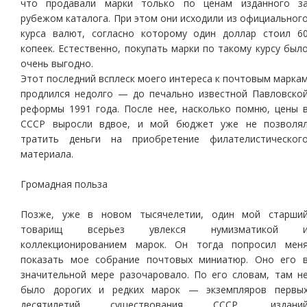
что продавали марки только по ценам изданного з
рубежом каталога. При этом они исходили из официальног
курса валют, согласно которому один доллар стоил 6
копеек. Естественно, покупать марки по такому курсу был
очень выгодно.
Этот последний всплеск моего интереса к почтовым марка
продлился недолго — до печально известной Павловско
реформы 1991 года. После нее, насколько помню, цены 
СССР выросли вдвое, и мой бюджет уже не позволя
тратить деньги на приобретение филателистическог
материала.
Громадная польза
Позже, уже в новом тысячелетии, один мой старши
товарищ всерьез увлекся нумизматикой 
коллекционированием марок. Он тогда попросил мен
показать мое собрание почтовых миниатюр. Оно его 
значительной мере разочаровало. По его словам, там н
было дорогих и редких марок — экземпляров первы
десятилетий существования СССР, издани