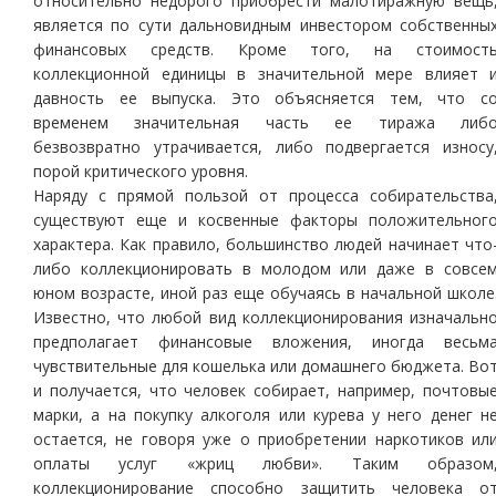
относительно недорого приобрести малотиражную вещь
является по сути дальновидным инвестором собственны
финансовых средств. Кроме того, на стоимост
коллекционной единицы в значительной мере влияет 
давность ее выпуска. Это объясняется тем, что с
временем значительная часть ее тиража либ
безвозвратно утрачивается, либо подвергается износу
порой критического уровня.
Наряду с прямой пользой от процесса собирательства
существуют еще и косвенные факторы положительног
характера. Как правило, большинство людей начинает что
либо коллекционировать в молодом или даже в совсе
юном возрасте, иной раз еще обучаясь в начальной школе
Известно, что любой вид коллекционирования изначальн
предполагает финансовые вложения, иногда весьм
чувствительные для кошелька или домашнего бюджета. Во
и получается, что человек собирает, например, почтовы
марки, а на покупку алкоголя или курева у него денег н
остается, не говоря уже о приобретении наркотиков ил
оплаты услуг «жриц любви». Таким образом
коллекционирование способно защитить человека о