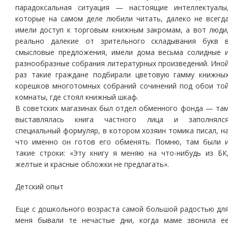
парадоксальная ситуация — настоящие интеллектуалы
которые на самом деле любили читать, далеко не всегд
имели доступ к торговым книжным закромам, а вот люди
реально далекие от зрительного складывания букв 
смысловые предложения, имели дома весьма солидные 
разнообразные собрания литературных произведений. Ино
раз такие граждане подбирали цветовую гамму книжны
корешков многотомных собраний сочинений под обои то
комнаты, где стоял книжный шкаф.
В советских магазинах был отдел обменного фонда — та
выставлялась книга частного лица и заполнялс
специальный формуляр, в котором хозяин томика писал, н
что именно он готов его обменять. Помню, там были 
такие строки: «Эту книгу я меняю на что-нибудь из БК
желтые и красные обложки не предлагать».
Детский опыт
Еще с дошкольного возраста самой большой радостью дл
меня бывали те нечастые дни, когда маме звонила е