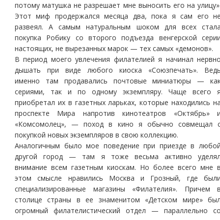
потому матушка не разрешает мне выносить его на улицу»
Этот миф продержался месяца два, пока я сам его н
развеял. А самым натуральным шоком для всех стал
покупка Робику со второго подъезда венгерской сери
настоящих, не вырезанных марок — тех самых «демонов».
В период моего увлечения филателией я начинал нервн
дышать при виде любого киоска «Союзпечать». Вед
именно там продавались почтовые миниатюры — ка
сериями, так и по одному экземпляру. Чаще всего 
приобретал их в газетных ларьках, которые находились н
проспекте Мира напротив кинотеатров «Октябрь» 
«Комсомолец», — поход в кино я обычно совмещал 
покупкой новых экземпляров в свою коллекцию.
Аналогичным было мое поведение при приезде в любо
другой город — там я тоже весьма активно уделя
внимание всем газетным киоскам. Но более всего мне 
этом смысле нравились Москва и Грозный, где был
специализированные магазины «Филателия». Причем 
столице страны в ее знаменитом «Детском мире» бы
огромный филателистический отдел — параллельно с