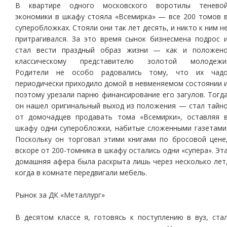
В квартире одного московского воротилы тенево
экономики в шкафу стояла «Всемирка» — все 200 томов 
суперобложках. Стояли они так лет десять, и никто к ним н
притрагивался. За это время сынок бизнесмена подрос 
стал вести праздный образ жизни — как и положен
классическому представителю золотой молодежи
Родители не особо радовались тому, что их чад
периодически приходило домой в невменяемом состоянии 
поэтому урезали парню финансирование его загулов. Тогд
он нашел оригинальный выход из положения — стал тайн
от домочадцев продавать тома «Всемирки», оставляя 
шкафу одни суперобложки, набитые сложенными газетами
Поскольку он торговал этими книгами по бросовой цене
вскоре от 200-томника в шкафу остались одни «супера». Эт
домашняя афера была раскрыта лишь через несколько лет
когда в комнате передвигали мебель.
Рынок за ДК «Металлург»
В десятом классе я, готовясь к поступлению в вуз, ста