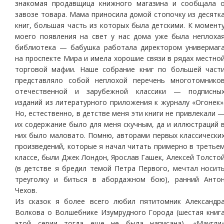
знакомая продавщица книжного магазина и сообщала 
завозе товара. Мама приносила домой стопочку из десятк
книг, большая часть из которых была детскими. К момент
моего появления на свет у нас дома уже была неплоха
библиотека — бабушка работала директором универмаг
на проспекте Мира и имела хорошие связи в рядах местно
торговой мафии. Наше собрание книг по большей част
представляло собой неплохой перечень многотомнико
отечественной и зарубежной классики — подписны
изданий из литературного приложения к журналу «Огонек»
Но, естественно, в детстве меня эти книги не привлекали 
их содержание было для меня скучным, да и иллюстраций 
них было маловато. Помню, авторами первых классически
произведений, которые я начал читать примерно в третье
классе, были Джек Лондон, Ярослав Гашек, Алексей Толсто
(в детстве я бредил темой Петра Первого, мечтал носит
треуголку и биться в абордажном бою), ранний Анто
Чехов.
Из сказок я более всего любил пятитомник Александр
Волкова о Волшебнике Изумрудного Города (шестая книг
этой серии тогда еще не была написана), «Маугли