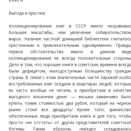
КНИГИ
Выгода и престиж
Коллекционирование книг в СССР имело несравним
большие масштабы, чем увлечение собирательство
марок. Наличие частной домашней библиотеки считалос
престижным и привлекательным одновременно. Правда
первое обстоятельство имело в данном вид
коллекционирования не всегда положительные стороны
Дело в том, что хорошие книги в советские времена всегд
были дефицитом, малодоступным большинству гражда
страны. В связи с этим значительные части тиражей особ
востребованных книг оседали в квартирах людей, которы
их часто вообще не читали, а приобретали в качеств
выгодного вложения денег — весьма заманчиво был
купить томик стоимостью два рубля, который на черно
рынке стоил все двадцать! Кроме того, финансов
обеспеченные люди приобретали книги и для того, чтоб
просто «не отстать» от других представителей советско
богемы. Таким образом, нередко складывалас