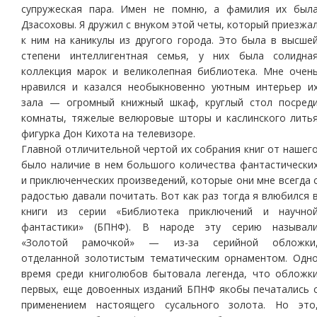
супружеская пара. Имен не помню, а фамилия их был
Дзасоховы. Я дружил с внуком этой четы, который приезжа
к ним на каникулы из другого города. Это была в высше
степени интеллигентная семья, у них была солидна
коллекция марок и великолепная библиотека. Мне очен
нравился и казался необыкновенно уютным интерьер и
зала — огромный книжный шкаф, круглый стол посред
комнаты, тяжелые велюровые шторы и каслинского лить
фигурка Дон Кихота на телевизоре.
Главной отличительной чертой их собрания книг от нашег
было наличие в нем большого количества фантастически
и приключенческих произведений, которые они мне всегда 
радостью давали почитать. Вот как раз тогда я влюбился 
книги из серии «Библиотека приключений и научно
фантастики» (БПНФ). В народе эту серию называл
«Золотой рамочкой» — из-за серийной обложки
отделанной золотистым тематическим орнаментом. Одн
время среди книголюбов бытовала легенда, что обложк
первых, еще довоенных изданий БПНФ якобы печатались 
применением настоящего сусального золота. Но это