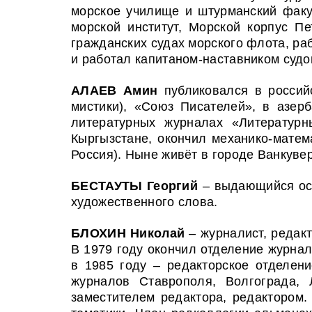
морское училище и штурманский факу
морской институт, Морской корпус П
гражданских судах морского флота, ра
и работал капитаном-наставником судо
АЛАЕВ Амин
публиковался в росси
мистики), «Союз Писателей», в азер
литературных журналах «Литературн
Кыргызстане, окончил механико-матем
Россия). Ныне живёт в городе Ванкувер
БЕСТАУТЫ Георгий
– выдающийся осет
художественного слова.
БЛОХИН Николай
– журналист, редакт
В 1979 году окончил отделение журнал
в 1985 году – редакторское отделен
журналов Ставрополя, Волгограда, 
заместителем редактора, редактором.