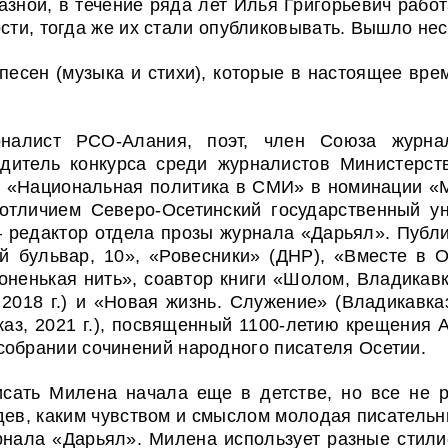
азной, в течение ряда лет Илья Григорьевич рабо
сти, тогда же их стали опубликовывать. Вышло нес
песен (музыка и стихи), которые в настоящее вр
алист РСО-Алания, поэт, член Союза журнал
едитель конкурса среди журналистов Министерс
 «Национальная политика в СМИ» в номинации «М
отличием Северо-Осетинский государственный ун
 редактор отдела прозы журнала «Дарьял». Публи
й бульвар, 10», «Ровесники» (ДНР), «Вместе в О
оненькая нить», соавтор книги «Шолом, Владикав
018 г.) и «Новая жизнь. Служение» (Владикавказ,
аз, 2021 г.), посвященный 1100-летию крещения 
собрании сочинений народного писателя Осетии.
Писать Милена начала еще в детстве, но все не 
ев, каким чувством и смыслом молодая писательн
нала «Дарьял». Милена использует разные стили