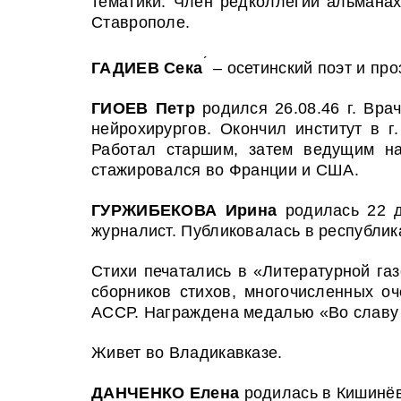
тематики. Член редколлегии альмана
Ставрополе.
ˊ
ГАДИЕВ Сека
– осетинский поэт и про
ГИОЕВ Петр
родился 26.08.46 г. Вр
нейрохирургов. Окончил институт в г
Работал старшим, затем ведущим на
стажировался во Франции и США.
ГУРЖИБЕКОВА Ирина
родилась 22 д
журналист. Публиковалась в республика
Стихи печатались в «Литературной га
сборников стихов, многочисленных о
АССР. Награждена медалью «Во славу
Живет во Владикавказе.
ДАНЧЕНКО Елена
родилась в Кишинёв