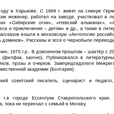
году в Харькове. С 1998 г. живет на севере Гер
сии инженер, работал на заводе, участвовал в 
ах «Сибирские огни», «Невский альманах», «А
са и приключения – детям» и др., а также в лит
ассказов вошли в московскую «Антологию российс
ь домиков». Рассказы и эссе о Чернобыле переводи
нин, 1975 г.р.. В довоенном прошлом – шахтёр с 
(филфак, заочно). Публиковался в литературны
тихов, прозы и очерков. Зампредседателя Межре
жественной академии (Болгария).
й советский писатель, сценарист и педагог,
г.в городе Ессе
нтуки Ставропольского края
, пока не переехал с семьей в Москву.