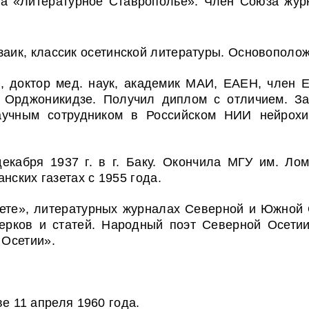
ха «Литературное Ставрополье». Член Союза журн
заик, классик осетинской литературы. Основополож
ач, доктор мед. наук, академик МАИ, ЕАЕН, член 
. Орджоникидзе. Получил диплом с отличием. За
учным сотрудником в Российском НИИ нейрохир
екабря 1937 г. в г. Баку. Окончила МГУ им. Ло
нских газетах с 1955 года.
зете», литературных журналах Северной и Южной О
черков и статей. Народный поэт Северной Осети
 Осетии».
е 11 ап
реля 1960 года.