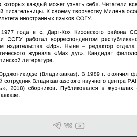
в которых каждый может узнать себя. Читатели вс
ой писательницы. К своему творчеству Милена особ
ультета иностранных языков СОГУ.
977 года в с. Дарг-Кох Кировского района СО
ки СОГУ работал корреспондентом республиканс
ом издательства «Ир». Ныне – р
едактор отдела
тического журнала «Мах дуг». Кандидат филоло
тинской литературе.
. Орджоникидзе (Владикавказ). В 1989 г. окончил 
 сотрудник Владикавказского научного центра РАН
нь», 2018) сборников. Публиковался в журналах 
авказе.