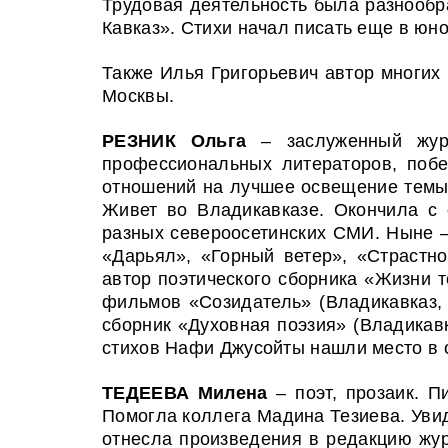
Трудовая деятельность была разнообр
Кавказ». Стихи начал писать еще в юно
Также Илья Григорьевич автор многих 
Москвы.
РЕЗНИК Ольга
– заслуженный журн
профессиональных литераторов, поб
отношений на лучшее освещение темы
Живет во Владикавказе. Окончила с 
разных североосетинских СМИ. Ныне –
«Дарьял», «Горный ветер», «Страстно
автор поэтического сборника «Жизни т
фильмов «Созидатель» (Владикавказ, 2
сборник «Духовная поэзия» (Владикавк
стихов Нафи Джусойты
нашли место в 
ТЕДЕЕВА Милена
– поэт, прозаик. 
Помогла коллега Мадина Тезиева. Увид
отнесла произведения в редакцию жур