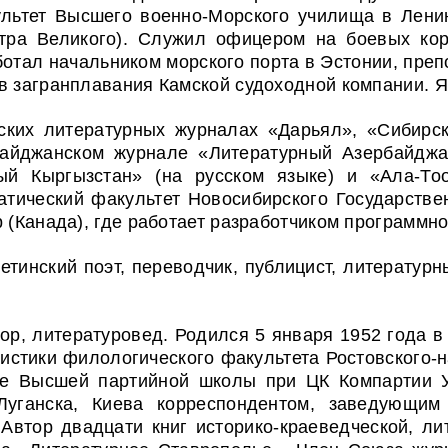
льтет Высшего военно-Морского училища в Ленин
етра Великого). Служил офицером на боевых ко
ботал начальником морского порта в Эстонии, пр
в загранплавания Камской судоходной компании. 
йских литературных журналах «Дарьял», «Сибир
байджанском журнале «Литературный Азербайджан
ый Кыргызстан» (на русском языке) и «Ала-Тоо
атический факультет Новосибирского Государствен
 (Канада), где работает разработчиком программно
инский поэт, переводчик, публицист, литературны
ор, литературовед. Родился 5 января 1952 года 
истики филологического факультета Ростовского-н
ие Высшей партийной школы при ЦК Компартии У
Луганска, Киева корреспондентом, заведующим 
 Автор двадцати книг историко-краеведческой, ли