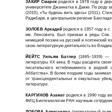
ЗАКИР Смарок
родился в 1978 году в дер
университете Джаннатха в Дакке. По роду за
(2010), «Ты будешь жить здесь» (2011). Сти
Раджбари, в центральном регионе Бангладе
ЗОЛОЕВ Аркадий
родился в 1957 году в с
им. Ленсовета. Был призван в ряды Сов. 
немецкой поэзии на русский и осетинский 
свою литературную деятельность во Владика
ЙЕЙТС Уильям Батлер
(1865–1939) — и
литературы XX века. В годы расцвета свое
писательского истеблишмента в родной 
Аббатства». В более поздние годы занимал 
от трансцендентальных и оккультных убеж
литературе.
КАРГИНОВ Азамат
родился в 1990 году в
ФИЦ Биотехнологии РАН научным сотрудни
ЛОБОВА Александра
(литературный псевд