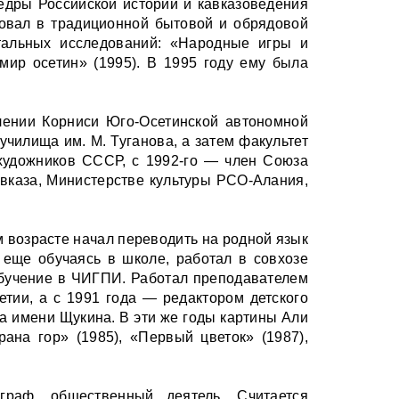
федры Российской истории и кавказоведения
ровал в традиционной бытовой и обрядовой
тальных исследований: «Народные игры и
 мир осетин» (1995). В 1995 году ему была
лении Корниси Юго-Осетинской автономной
училища им. М. Туганова, а затем факультет
 художников СССР, с 1992-го — член Союза
авказа, Министерстве культуры РСО-Алания,
м возрасте начал переводить на родной язык
, еще обучаясь в школе, работал в совхозе
 обучение в ЧИГПИ. Работал преподавателем
етии, а с 1991 года — редактором детского
а имени Щукина. В эти же годы картины Али
ана гор» (1985), «Первый цветок» (1987),
ограф, общественный деятель. Считается