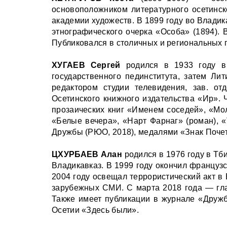
основоположником литературного осетинск
академии художеств. В 1899 году во Влади
этнографического очерка «Особа» (1894). 
Публиковался в столичных и региональных 
ХУГАЕВ Сергей
родился в 1933 году в 
государственного пед­института, затем Ли
редактором студии телевидения, зав. о
Осетинского книжного издательства «Ир». 
прозаических книг «Именем соседей», «Мол
«Белые вечера», «Нарт Фарнаг» (роман), «
Дружбы (РЮО, 2018), медалями «Знак Почета
ЦХУРБАЕВ Алан
родился в 1976 году в Тб
Владикавказ. В 1999 году окончил француз
2004 году освещал террористический акт в
зарубежных СМИ. С марта 2018 года — гла
Также имеет публикации в журнале «Дружб
Осетии «Здесь были».