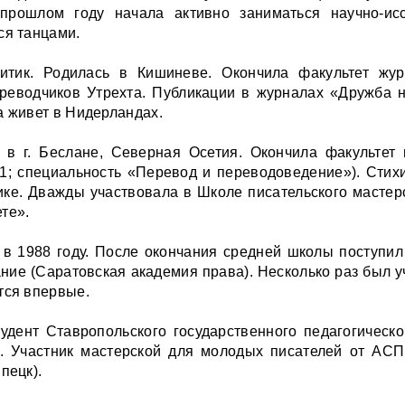
прошлом году начала активно заниматься научно-исс
ся танцами.
итик. Родилась в Кишиневе. Окончила факультет жур
реводчиков Утрехта. Публикации в журналах «Дружба 
а живет в Нидерландах.
у в г. Беслане, Северная Осетия. Окончила факульте
21; специальность «Перевод и переводоведение»). Стихи
ике. Дважды участвовала в Школе писательского мастер
те».
 в 1988 году. После окончания средней школы поступил
ние (Саратовская академия права). Несколько раз был 
тся впервые.
удент Ставропольского государственного педагогическо
). Участник мастерской для молодых писателей от АСП
пецк).