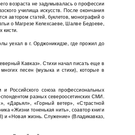
его возраста не задумывалась о профессии
зского училища искусств. После окончания
ся автором статей, буклетов, монографий о
татьи о Магрезе Келехсаеве, Шалве Бедоеве,
х кисти.
олы уехал в г. Орджоникидзе, где прожил до
еверный Кавказ». Стихи начал писать еще в
 многих песен (музыка и стихи), которые в
и и Российского союза профессиональных
респондентом разных североосетинских СМИ.
», «Дарьял», «Горный ветер», «Страстной
ника «Жизни тоненькая нить», соавтор книги
) и «Новая жизнь. Служение» (Владикавказ,