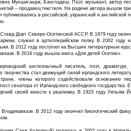
евне Муншигандж, Бангладеш. Поэт, музыкант, автор пес
нятий – продавец текстиля. На родине автора вышли три к
хи публиковались в российской, украинской и английской 
ш.
. Ставд-Дорт Северо-Осетинской АССР. В 1979 году окон
армии, служил в артиллерийском полку. В 2002 году 
языки. В 2012 году поступил на Высшие литературные кур
вказе. В 2016 году вышла книга «Для детей Осетии».
рландский англоязычный писатель, поэт, драматург,
го творчества стал движущей силой ирландского литерат
стране, члены которого содействовали основанию пер
пост сенатора от Ирландского свободного государства. 
дений своей юности к реализму. В 1923 году Уильям 
о Владикавказе. В 2012 году окончил биологический факу
ком.
оним Саня Холодный) родилась в 2002 году в Норильск