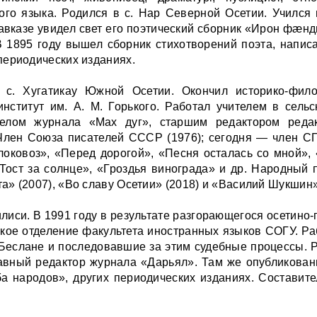
ого языка. Родился в с. Нар Северной Осетии. Учился 
кавказе увидел свет его поэтический сборник «Ирон фæнд
В 1895 году вышел сборник стихотворений поэта, напис
периодических изданиях.
с. Хугатикау Южной Осетии. Окончил историко-филол
тинститут им. А. М. Горького. Работал учителем в сел
тделом журнала «Max дуг», старшим редактором реда
Член Союза писателей СССР (1976); сегодня — член СП
оковоз», «Перед дорогой», «Песня осталась со мной»,
Тост за солнце», «Гроздья винограда» и др. Народный 
» (2007), «Во славу Осетии» (2018) и «Василий Шукшин»
илиси. В 1991 году в результате разгорающегося осетино
ское отделение факультета иностранных языков СОГУ. Раб
 Беслане и последовавшие за этим судебные процессы. 
вный редактор журнала «Дарьял». Там же опубликован
а народов», других периодических изданиях. Составит