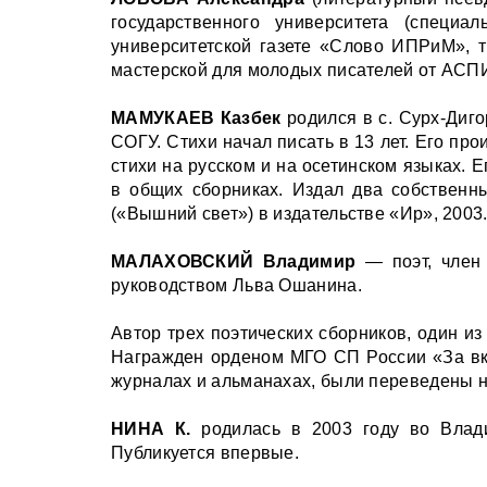
государственного университета (специа
университетской газете «Слово ИПРиМ», 
мастерской для молодых писателей от АСПИР
МАМУКАЕВ Казбек
родился в с. Сурх-Диго
СОГУ. Стихи начал писать в 13 лет. Его п
стихи на русском и на осетинском языках. 
в общих сборниках. Издал два собственн
(«Вышний свет») в издательстве «Ир», 2003
МАЛАХОВСКИЙ Владимир
— поэт, член 
руководством Льва Ошанина.
Автор трех поэтических сборников, один и
Награжден орденом МГО СП России «За вкл
журналах и альманахах, были переведены на
НИНА К.
родилась в 2003 году во Владик
Публикуется впервые.