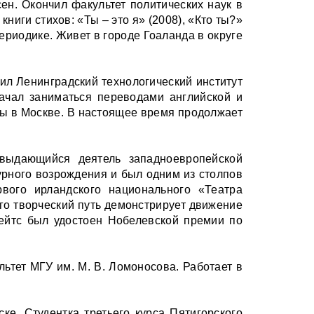
ен. Окончил факультет политических наук в
ниги стихов: «Ты – это я» (2008), «Кто ты?»
периодике. Живет в городе Гоаланда в округе
чил Ленинградский технологический институт
начал заниматься переводами английской и
сы в Москве. В настоящее время продолжает
 выдающийся деятель западноевропейской
урного возрождения и был одним из столпов
вого ирландского национального «Театра
Его творческий путь демонстрирует движение
Йейтс был удостоен Нобелевской премии по
льтет МГУ им. М. В. Ломоносова. Работает в
е. Студентка третьего курса Пятигорского