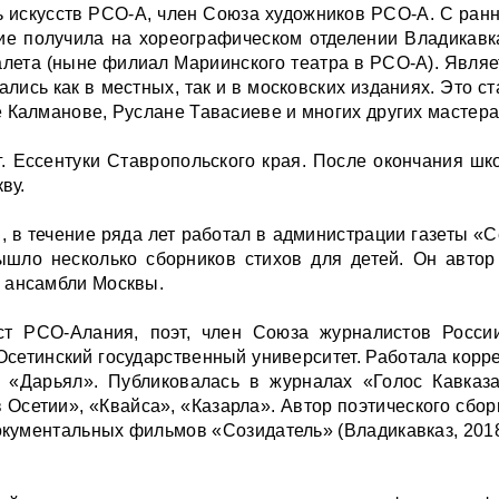
искусств РСО-А, член Союза художников РСО-А. С ранн
ие получила на хореографическом отделении Владикавка
алета (ныне филиал Мариинского театра в РСО-А). Являет
лись как в местных, так и в московских изданиях. Это с
 Калманове, Руслане Тавасиеве и многих других мастера
г. Ессентуки Ставропольского края. После окончания шк
ву.
, в течение ряда лет работал в администрации газеты «С
ышло несколько сборников стихов для детей. Он автор
е ансамбли Москвы.
 РСО-Ала­ния, поэт, член Союза журналистов Росси
Осетинский государственный университет. Работала кор
«Дарьял». Публиковалась в журналах «Голос Кавказа
в Осетии», «Квайса», «Казарла». Автор поэтического сбор
окументальных фильмов «Созидатель» (Владикавказ, 2018