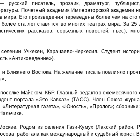
 — русский писатель, прозаик, драматург, публици
ературы. Почетный академик Императорской академии н
в мира. Его произведения переведены более чем на сто 
олее ста лет ставятся во многих театрах мира. За 25 
стических рассказов, серьезных повестей, пьес), мн
 селении Учкекен, Карачаево-Черкесия. Студент истори
сть «Антиковедение»).
и и Ближнего Востока. На желание писать повлияло про
я».
 поселке Майском, КБР. Главный редактор ежемесячного
ндент портала «Это Кавказ» (ТАСС). Член Союза журна
 «Литературная газета», «Юность», «Пролог»; сборники
 Нальчике.
оскве. Родом из селения Гази-Кумух (Лакский район, Р
носова, работала как международный и судебный юрист. В