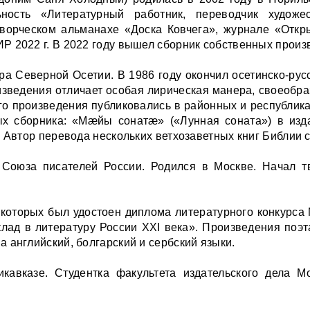
льность «Литературный работник, переводчик художе
творческом альманахе «Доска Ковчега», журнале «Отк
 2022 г. В 2022 году вышел сборник собственных произве
ра Северной Осетии. В 1986 году окончил осетинско-рус
роизведения отличает особая лирическая манера, своеобр
Его произведения публиковались в районных и республикан
ых сборника: «Мæйы сонатæ» («Лунная соната») в изд
. Автор перевода нескольких ветхозаветных книг Библии 
Союза писателей России. Родился в Москве. Начал тв
з которых был удостоен диплома литературного конкурс
ад в литературу России XXI века». Произведения поэт
 английский, болгарский и сербский языки.
авказе. Студентка факультета издательского дела Мос