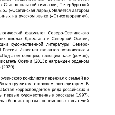
в Ставропольской гимназии, Петербургской
ыр» («Осетинская лира»). Является автором
анных на русском языке («Стихотворения»).
огический факультет Северо-Осетинского
ьских школах Дагестана и Северной Осетии,
кции художественной литературы Северо-
 России. Известен как автор поэтических и
 «Под этим солнцем, греющим нас» (роман),
писатель Осетии (2013); награжден орденом
 (2020).
-грузинского конфликта переехал с семьей во
отал грузчиком, сторожем, экспедитором. В
Работал корреспондентом ряда российских и
ы первые художественные рассказы (1997).
ель сборника прозы современных писателей