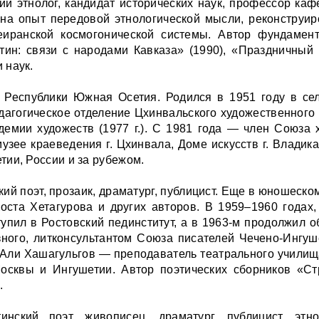
ий этнолог, кандидат исторических наук, профессор ка
 на опыт передовой этнологической мысли, реконструи
еиранской космогонической системы. Автор фундамен
етин: связи с народами Кавказа» (1990), «Праздничный
 наук.
Республики Южная Осетия. Родился в 1951 году в се
дагогическое отделение Цхинвальского художественного 
демии художеств (1977 г.). С 1981 года — член Союза
узее краеведения г. Цхинвала, Доме искусств г. Владик
ии, России и за рубежом.
ий поэт, прозаик, драматург, публицист. Еще в юношеско
оста Хетагурова и других авторов. В 1959–1960 годах
упил в Ростовский пединститут, а в 1963-м продолжил
озного, литконсультантом Союза писателей Чечено-Ингуш
а Али Хашагульгов — преподаватель театрального училищ
сквы и Ингушетии. Автор поэтических сборников «Стр
.
нский поэт, живописец, драматург, публицист, этн