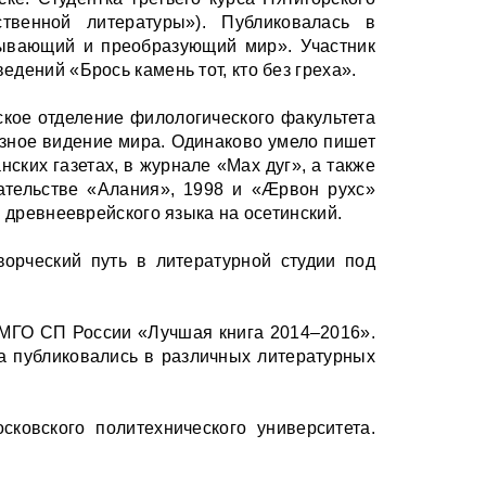
ственной литературы»). Публиковалась в
рывающий и преобразующий мир». Участник
дений «Брось камень тот, кто без греха».
ское отделение филологического факультета
азное видение мира. Одинаково умело пишет
ских газетах, в журнале «Мах дуг», а также
ательстве «Алания», 1998 и «Æрвон рухс»
с древнееврейского языка на осетинский.
орческий путь в литературной студии под
а МГО СП России «Лучшая книга 2014–2016».
а публиковались в различных литературных
ковского политехнического университета.