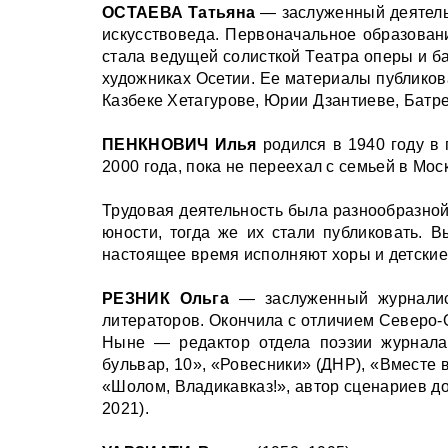
ОСТАЕВА Татьяна
— заслуженный деятель 
искусствоведа. Первоначальное образован
стала ведущей солисткой Театра оперы и б
художниках Осетии. Ее материалы публикова
Казбеке Хетагурове, Юрии Дзантиеве, Батре
ПЕНКНОВИЧ Илья
родился в 1940 году в 
2000 года, пока не переехал с семьей в Моск
Трудовая деятельность была разнообразной
юности, тогда же их стали публиковать. В
настоящее время исполняют хоры и детски
РЕЗНИК Ольга
— заслуженный журналист
литераторов. Окончила с отличием Северо-
Ныне — редактор отдела поэзии журнала 
бульвар, 10», «Ровесники» (ДНР), «Вместе 
«Шолом, Владикавказ!», автор сценариев д
2021).