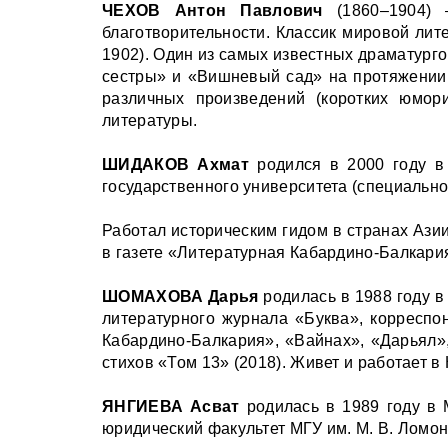
ЧЕХОВ Антон Павлович
(1860–1904)
благотворительности. Классик мировой лит
1902). Один из самых известных драматурго
сестры» и «Вишневый сад» на протяжении б
различных произведений (коротких юмори
литературы.
ШИДАКОВ Ахмат
родился в 2000 году в
государственного университета (специально
Работал историческим гидом в странах Ази
в газете «Литературная Кабардино-Балкари
ШОМАХОВА Дарья
родилась в 1988 году в
литературного журнала «Буква», корреспо
Кабардино-Балкария», «Вайнах», «Дарьял»,
стихов «Том 13» (2018). Живет и работает в
ЯНГИЕВА Асват
родилась в 1989 году в М
юридический факультет МГУ им. М. В. Ломо