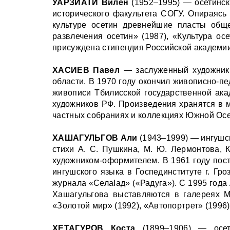
УАРЗИАТИ Вилен
(1952–1995) — осетинск
исторического факультета СОГУ. Опираясь
культуре осетин древнейшие пласты общ
развлечения осетин» (1987), «Культура ос
присуждена стипендия Российской академии
ХАСИЕВ Павел
— заслуженный художник 
области. В 1970 году окончил живописно-пе
живописи Тбилисской государственной ака
художников РФ. Произведения хранятся в м
частных собраниях и коллекциях Южной Осет
ХАШАГУЛЬГОВ Али
(1943–1999) — ингушск
стихи А. С. Пушкина, М. Ю. Лермонтова, К
художником-оформителем. В 1961 году пост
ингушского языка в Госпединституте г. Гр
журнала «СелаӀад» («Радуга»). С 1995 год
Хашагульгова выставляются в галереях Мо
«Золотой мир» (1992), «Автопортрет» (1996)
ХЕТАГУРОВ Коста
(1899–1906) — осети