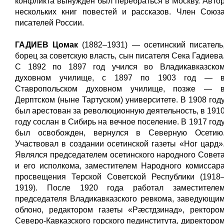
конфликта вынужден был перебраться в Москву. Авто
нескольких книг повестей и рассказов. Член Союз
писателей России.
ГАДИЕВ Цомак
(1882–1931) — осетинский писатель
борец за советскую власть, сын писателя Сека Гадиева
С 1892 по 1897 год учился во Владикавказско
духовном училище, с 1897 по 1903 год — 
Ставропольском духовном училище, позже — 
Дерптском (ныне Тартуском) университете. В 1908 год
был арестован за революционную деятельность, в 191
году сослан в Сибирь на вечное поселение. В 1917 год
был освобожден, вернулся в Северную Осетию
Участвовал в создании осетинской газеты «Ног цард»
Являлся председателем осетинского народного Совет
и его исполкома, заместителем Народного комиссар
просвещения Терской Советской Республики (1918
1919). После 1920 года работал заместителе
председателя Владикавказского ревкома, заведующи
облоно, редактором газеты «Рæстдзинад», ректоро
Северо-Кавказского горского пединститута, директоро