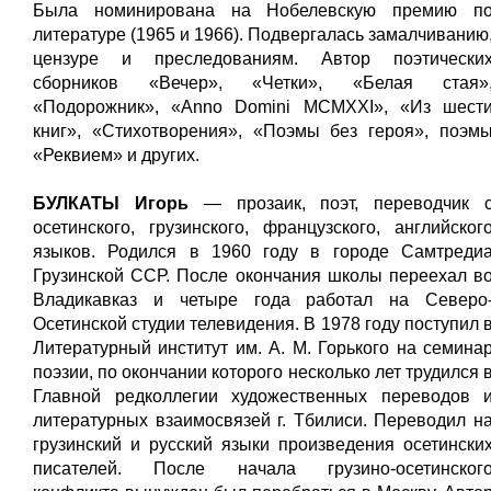
Была номинирована на Нобелевскую премию п
литературе (1965 и 1966). Подвергалась замалчиванию
цензуре и преследованиям. Автор поэтически
сборников «Вечер», «Четки», «Белая стая»
«Подорожник», «Anno Domini MCMXXI», «Из шест
книг», «Стихотворения», «Поэмы без героя», поэм
«Реквием» и других.
БУЛКАТЫ Игорь
— прозаик, поэт, переводчик 
осетинского, грузинского, французского, английског
языков. Родился в 1960 году в городе Самтреди
Грузинской ССР. После окончания школы переехал в
Владикавказ и четыре года работал на Северо
Осетинской студии телевидения. В 1978 году поступил 
Литературный институт им. А. М. Горького на семина
поэзии, по окончании которого несколько лет трудился 
Главной редколлегии художественных переводов 
литературных взаимосвязей г. Тбилиси. Переводил н
грузинский и русский языки произведения осетински
писателей. После начала грузино-осетинског