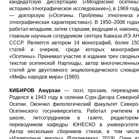
кандидатскую диссертацию («Моздокские осетины
историко-этнографическое исследование»), в 1969 год
— докторскую («Осетины. Проблемы этногенеза 
этнографическая характеристика»). В 1950–2006 года
работал младшим, затем старшим, ведущим и, наконец
главным научным сотрудником сектора Кавказа ИЭ А
СССР. Является автором 14 монографий, более 15
статей и очерков, среди которых монографи
«Осетины». Принимал участие в издании трех сводны
текстов осетинской Нартиады, автор многочисленны
статей для двухтомного энциклопедического словар
«Мифы народов мира» (1980).
КИБИРОВ Амурхан
— поэт, прозаик, переводчик
Родился в 1943 году в селении Сурх-Дигора Северно
Осетии. Окончил филологический факультет Северо
Осетинского госуниверситета. Работал учителем 
школе, литсотрудником в газете, редактором
переводчиком кафедры ЮНЕСКО в университете
Автор нескольких сборников стихов, в том числ
«Изумрудные звезды» (Владикавказ, 2019). Один и