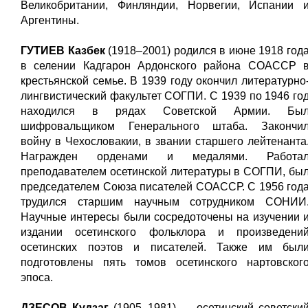
Великобритании, Финляндии, Норвегии, Испании 
Аргентины.
ГУТИЕВ Казбек
(1918–2001) родился в июне 1918 год
в селении Кадгарон Ардонского района СОАССР 
крестьянской семье. В 1939 году окончил литературно
лингвистический факультет СОГПИ. С 1939 по 1946 го
находился в рядах Советской Армии. Бы
шифровальщиком Генерального штаба. Закончи
войну в Чехословакии, в звании старшего лейтенанта
Награжден орденами и медалями. Работа
преподавателем осетинской литературы в СОГПИ, бы
председателем Союза писателей СОАССР. С 1956 год
трудился старшим научным сотрудником СОНИИ
Научные интересы были сосредоточены на изучении 
издании осетинского фольклора и произведени
осетинских поэтов и писателей. Также им был
подготовлены пять томов осетинского нартовског
эпоса.
ДЗЕСОВ Кудзаг
(1905–1981) — осетинский советски