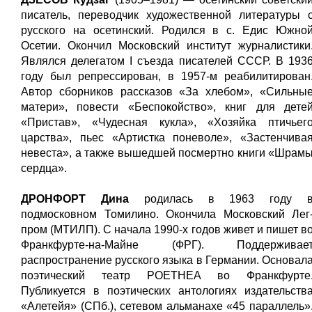
писатель, переводчик художественной литературы 
русского на осетинский. Родился в с. Едис Южно
Осетии. Окончил Московский институт журналистики
Являлся делегатом I съезда писателей СССР. В 193
году был репрессирован, в 1957-м реабилитирован
Автор сборников рассказов «За хлебом», «Сильны
матери», повести «Беспокойство», книг для дете
«Пристав», «Чудесная кукла», «Хозяйка птичьег
царства», пьес «Артистка поневоле», «Застенчива
невеста», а также вышедшей посмертно книги «Шрам
сердца».
ДРОНФОРТ Дина
родилась в 1963 году 
подмосковном Томилино. Окончила Московский Лег
пром (МТИЛП). С начала 1990-х годов живет и пишет в
Франкфурте-на-Майне (ФРГ). Поддерживае
распространение русского языка в Германии. Основал
поэтический театр POETHEA во Франкфурте
Публикуется в поэтических антологиях издательств
«Алетейя» (СПб.), сетевом альманахе «45 параллель»