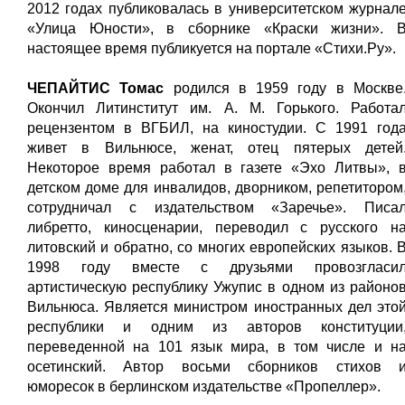
2012 годах публиковалась в университетском журнал
«Улица Юности», в сборнике «Краски жизни». 
настоящее время публикуется на портале «Стихи.Ру».
ЧЕПАЙТИС Томас
родился в 1959 году в Москве
Окончил Литинститут им. А. М. Горького. Работа
рецензентом в ВГБИЛ, на киностудии. С 1991 год
живет в Вильнюсе, женат, отец пятерых детей
Некоторое время работал в газете «Эхо Литвы», 
детском доме для инвалидов, дворником, репетитором
сотрудничал с издательством «Заречье». Писа
либретто, киносценарии, переводил с русского н
литовский и обратно, со многих европейских языков. 
1998 году вместе с друзьями провозгласи
артистическую республику Ужупис в одном из районо
Вильнюса. Является министром иностранных дел это
республики и одним из авторов конституции
переведенной на 101 язык мира, в том числе и н
осетинский. Автор восьми сборников стихов 
юморесок в берлинском издательстве «Пропеллер».