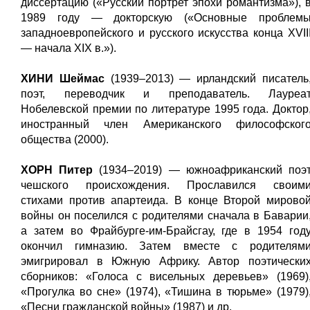
диссертацию («Русский портрет эпохи романтизма»), 
1989 году — докторскую («Основные проблем
западноевропейского и русского искусства конца XVII
— начала XIX в.»).
ХИНИ Шеймас
(1939–2013) — ирландский писатель
поэт, переводчик и преподаватель. Лауреа
Нобелевской премии по литературе 1995 года. Доктор
иностранный член Американского философског
общества (2000).
ХОРН Питер
(1934–2019) — южноафриканский поэ
чешского происхождения. Прославился своим
стихами против апартеида. В конце Второй мирово
войны он поселился с родителями сначала в Баварии
а затем во Фрайбурге-им-Брайсгау, где в 1954 год
окончил гимназию. Затем вместе с родителям
эмигрировал в Южную Африку. Автор поэтически
сборников: «Голоса с висельных деревьев» (1969)
«Прогулка во сне» (1974), «Тишина в тюрьме» (1979)
«Песни гражданской войны» (1987) и др.