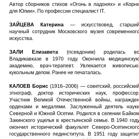
Автор сборников стихов «Огонь в ладонях» и «Корн
для Юлии». По профессии специалист IT.
ЗАЙЦЕВА Катерина
— искусствовед, старши
научный сотрудник Московского музея современног
искусства.
ЗАЛИ Елизавета
(псевдоним) родилась в
Владикавказе в 1970 году. Окончила медицинску
академию, врач-терапевт. Увлекается живописью
кукольным делом. Ранее не печаталась.
КАЛОЕВ Борис
(1916–2006) — советский, российски
этнограф, доктор исторических наук, профессор
Участник Великой Отечественной войны, награжде
орденами и медалями. Заслуженный деятель наук
Северной и Южной Осетии. Родился в селении Байко
Закинского ущелья в крестьянской семье. В 1940 год
окончил исторический факультет Северо-Осетинског
государственного пединститута. В 1951 году защити