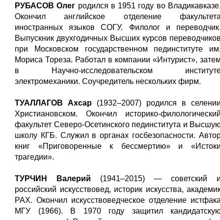
РУБАСОВ Олег
родился в 1951 году во Владикавказе
Окончил английское отделение факультет
иностранных языков СОГУ. Филолог и переводчик
Выпускник двухгодичных Высших курсов переводчико
при Московском государственном пединституте им
Мориса Тореза. Работал в компании «Интурист», зате
в Научно-исследовательском институт
электромеханики. Соучредитель нескольких фирм.
ТУАЛЛАГОВ Ахсар
(1932–2007) родился в селени
Христиановском. Окончил историко-филологически
факультет Северо-Осетинского пединститута и Высшу
школу КГБ. Служил в органах госбезопасности. Авто
книг «Приговоренные к бессмертию» и «Исток
трагедии».
ТУРЧИН Валерий
(1941–2015) — советский 
российский искусствовед, историк искусства, академи
РАХ. Окончил искусствоведческое отделение истфак
МГУ (1966). В 1970 году защитил кандидатску