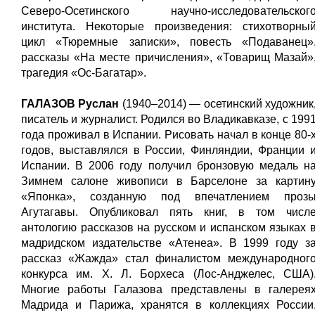
Северо-Осетинского научно-исследовательског
института. Некоторые произведения: стихотворны
цикл «Тюремные записки», повесть «Подаванец»
рассказы «На месте причисления», «Товарищ Мазай»
трагедия «Ос-Багатар».
ГАЛАЗОВ Руслан
(1940–2014) — осетинский художник
писатель и журналист. Родился во Владикавказе, с 199
года проживал в Испании. Рисовать начал в конце 80-
годов, выставлялся в России, Финляндии, Франции 
Испании. В 2006 году получил бронзовую медаль н
Зимнем салоне живописи в Барселоне за картин
«Японка», созданную под впечатлением проз
Агутагавы. Опубликовал пять книг, в том числ
антологию рассказов на русском и испанском языках 
мадридском издательстве «Атенеа». В 1999 году з
рассказ «Жажда» стал финалистом международног
конкурса им. Х. Л. Борхеса (Лос-Анджелес, США)
Многие работы Галазова представлены в галерея
Мадрида и Парижа, хранятся в коллекциях России