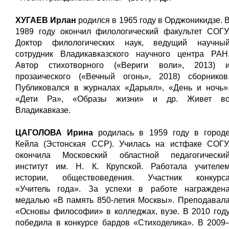
ХУГАЕВ Ирлан
родился в 1965 году в Орджоникидзе. 
1989 году окончил филологический факультет СОГУ
Доктор филологических наук, ведущий научны
сотрудник Владикавказского научного центра РАН
Автор стихотворного («Вериги воли», 2013) 
прозаического («Вечный огонь», 2018) сборников
Публиковался в журналах «Дарьял», «День и ночь»
«Дети Ра», «Образы жизни» и др. Живет в
Владикавказе.
ЦАГОЛОВА Ирина
родилась в 1959 году в город
Кейла (Эстонская ССР). Училась на истфаке СОГУ
окончила Московский областной педагогически
институт им. Н. К. Крупской. Работала учителе
истории, обществоведения. Участник конкурс
«Учитель года». За успехи в работе награжден
медалью «В память 850-летия Москвы». Преподавал
«Основы философии» в колледжах, вузе. В 2010 год
победила в конкурсе бардов «Стиходелика». В 2009