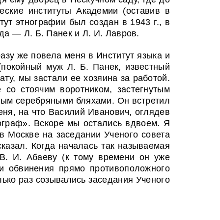
еские институты Академии (оставив в
ут этнографии был создан в 1943 г., в
а — Л. Б. Панек и Л. И. Лавров.
азу же повела меня в Институт языка и
(покойный муж Л. Б. Панек, известный
ату, мы застали ее хозяина за работой.
 со стоячим воротником, застегнутым
ным серебряными бляхами. Он встретил
еня, на что Василий Иванович, оглядев
нограф». Вскоре мы остались вдвоем. Я
 в Москве на заседании Ученого совета
сказал. Когда началась так называемая
В. И. Абаеву (к тому времени он уже
и обвинения прямо противоположного
лько раз созывались заседания Ученого