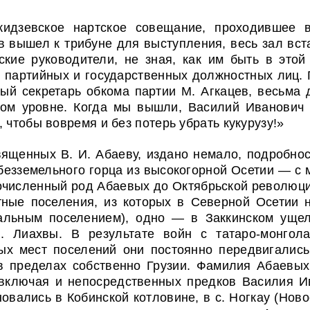
идзевское нартское совещание, проходившее 
в вышел к трибуне для выступления, весь зал вст
ие руководители, не зная, как им быть в этой 
 партийных и государственных должностных лиц.
ый секретарь обкома партии М. Агкацев, весьма 
ом уровне. Когда мы вышли, Василий Иванович 
 чтобы вовремя и без потерь убрать кукурузу!»
священных В. И. Абаеву, издано немало, подробно
езземельного горца из высокогорной Осетии — с м
численный род Абаевых до Октябрьской революци
тные поселения, из которых в Северной Осетии 
альным поселением), одно — в Заккинском ущ
. Лиахвы. В результате войн с татаро-монго
ых мест поселений они постоянно передвигались
 в пределах собственно Грузии. Фамилия Абаевы
, включая и непосредственных предков Василия 
новались в Кобинской котловине, в с. Ногкау (Ново