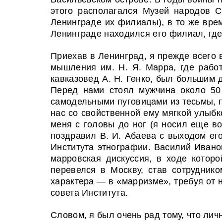
этого располагался Музей народов С
Ленинграде их филиалы), в то же врем
Ленинграде находился его филиал, где 
Приехав в Ленинград, я прежде всего 
мышления им. Н. Я. Марра, где работ
кавказовед А. Н. Генко, был большим д
Перед нами стоял мужчина около 50 
самодельными пуговицами из тесьмы, 
нас со свойственной ему мягкой улыбк
меня с головы до ног (я носил еще во
поздравил В. И. Абаева с выходом его
Института этнографии. Василий Иванов
марровская дискуссия, в ходе котор
перевелся в Москву, став сотрудни
характера — в «марризме», требуя от 
совета Института.
Словом, я был очень рад тому, что лич