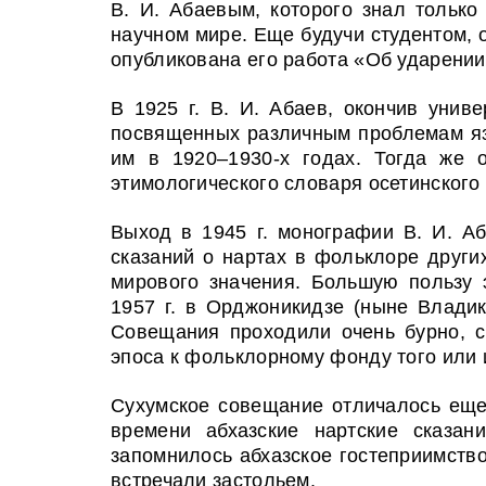
В. И. Абаевым, которого знал тольк
научном мире. Еще будучи студентом, 
опубликована его работа «Об ударении
В 1925 г. В. И. Абаев, окончив унив
посвященных различным проблемам яз
им в 1920–1930-х годах. Тогда же 
этимологического словаря осетинского
Выход в 1945 г. монографии В. И. А
сказаний о нартах в фольклоре други
мирового значения. Большую пользу
1957 г. в Орджоникидзе (ныне Владик
Совещания проходили очень бурно, с
эпоса к фольклорному фонду того или 
Сухумское совещание отличалось еще 
времени абхазские нартские сказа
запомнилось абхазское гостеприимство
встречали застольем.