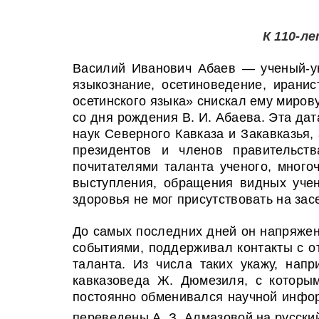
К 110-л
В
асилий Иванович Абаев — ученый-у
языкознание, осетиноведение, иранис
осетинского языка» снискал ему мирову
со дня рождения В. И. Абаева. Эта да
наук Северного Кавказа и Закавказья
президентов и членов правительс
почитателями таланта ученого, мног
выступления, обращения видных уче
здоровья не мог присутствовать на зас
До самых последних дней он напряжен
событиями, поддерживал контакты с о
таланта. Из числа таких укажу, нап
кавказоведа Ж. Дюмезиля, с которым
постоянно обменивался научной инфор
переведены А. З. Алмазовой на русски