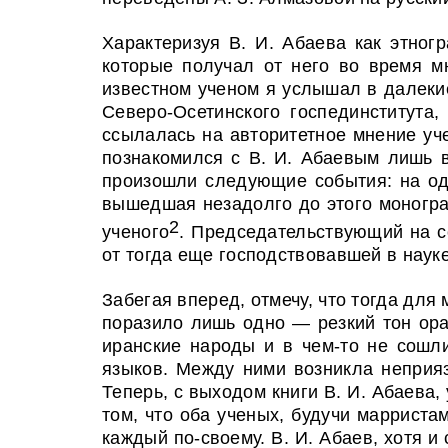
Характеризуя В. И. Абаева как этног
которые получал от него во время м
известном ученом я услышал в далекие
Северо-Осетинского госпединститута,
ссылалась на авторитетное мнение учен
познакомился с В. И. Абаевым лишь в
произошли следующие события: на одн
вышедшая незадолго до этого моногр
2
ученого
. Председательствующий на со
от тогда еще господствовавшей в наук
Забегая вперед, отмечу, что тогда для
поразило лишь одно — резкий тон ора
иранские народы и в чем-то не сошл
языков. Между ними возникла неприяз
Теперь, с выходом книги В. И. Абаева,
том, что оба ученых, будучи марриста
каждый по-своему. В. И. Абаев, хотя и