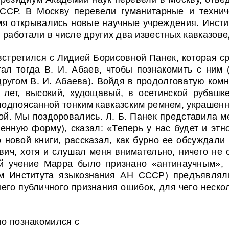
ССР. В Москву перевели гуманитарные и технич
я открывались новые научные учреждения. Инстит
работали в числе других два известных кавказовед
встретился с Лидией Борисовной Панек, которая ср
ал тогда В. И. Абаев, чтобы познакомить с ним 
ругом В. И. Абаева). Войдя в продолговатую комн
лет, высокий, худощавый, в осетинской рубашке
подпоясанной тонким кавказским ремнем, украшен
ой. Мы поздоровались. Л. Б. Панек представила м
енную форму), сказал: «Теперь у нас будет и эт
 новой книги, рассказал, как бурно ее обсуждали
ич, хотя и слушал меня внимательно, ничего не 
ой учение Марра было признано «антинаучным», 
ком Института языкознания АН СССР) предъявлял
него публичного признания ошибок, для чего неско
но познакомился с