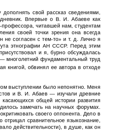
у дополнять свой рассказ сведениями,
дневник. Впервые о В. И. Абаеве как
и-профессора, читавшей нам, студентам
пления своей точки зрения она всегда
 не согласен с тем-то» и т. д. Лично я
итута этнографии АН СССР. Перед этим
присутствовал и я, бурно обсуждалась
 — многолетний фундаментальный труд
ая книгой, обвинял ее автора в отходе
 этом выступлении было непонятно. Меня
стов и В. И. Абаев — изучали древние
, касающихся общей истории развития
одилось замечать на научных форумах.
покритиковать своего оппонента. Дело в
ью отрицал сравнительное языкознание,
вало действительности), в душе, как он