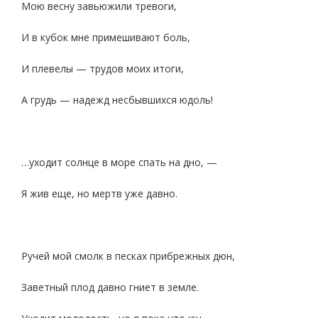
Мою весну завьюжили тревоги,
И в кубок мне примешивают боль,
И плевелы — трудов моих итоги,
А грудь — надежд несбывшихся юдоль!
…уходит солнце в море спать на дно, —
Я жив еще, но мертв уже давно.
Ручей мой смолк в песках прибрежных дюн,
Заветный плод давно гниет в земле.