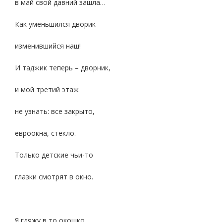
в май свой давний зашла…
Как уменьшился дворик
изменившийся наш!
И таджик теперь – дворник,
и мой третий этаж
не узнать: все закрыто,
евроокна, стекло.
Только детские чьи-то
глазки смотрят в окно.
Я гляжу в то окошко,