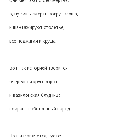
Они мечтают о бессмертье,
одну лишь смерть вокруг верша,
и шантажируют столетье,
все поджигая и круша.
Вот так историей творится
очередной круговорот,
и вавилонская блудница
сжирает собственный народ.
Но выплавляется, куется