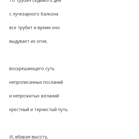
То трубач седьмого дня
с лучезарного балкона
все трубит и время оно
выдувает из огня,
воскрешающего суть
непрописанных посланий
и непрожитых желаний
крестный и тернистый путь.
И, вбирая высоту,