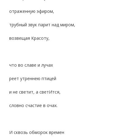
отраженную эфиром,
трубный звук парит над миром,
возвещая Красоту,
что во славе и лучах
реет утреннею птицей
и не светит, а светИтся,
словно счастие в очах.
И сквозь обморок времен