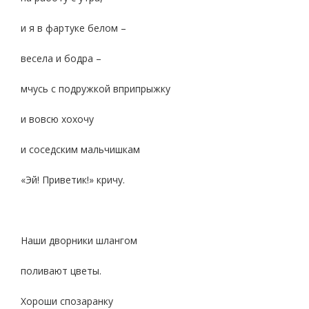
и я в фартуке белом –
весела и бодра –
мчусь с подружкой вприпрыжку
и вовсю хохочу
и соседским мальчишкам
«Эй! Приветик!» кричу.
Наши дворники шлангом
поливают цветы.
Хороши спозаранку