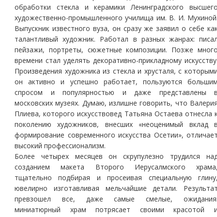
обработки стекла и керамики Ленинградского высшег
художественно-промышленного училища им. В. И. Мухиной
Выпускник известного вуза, он сразу же заявил о себе ка
талантливый художник. Работал в разных жанрах: писа
пейзажи, портреты, сюжетные композиции. Позже мног
времени стал уделять декоративно-прикладному искусству
Произведения художника из стекла и хрусталя, с которым
он активно и успешно работает, пользуются больши
спросом и популярностью и даже представлены 
московских музеях. Думаю, излишне говорить, что Валери
Плиева, которого искусствовед Татьяна Остаева отнесла 
поколению художников, внесших «неоценимый вклад 
формирование современного искусства Осетии», отличае
высокий профессионализм.
Более четырех месяцев он скрупулезно трудился на
созданием макета Второго Иерусалмского храма
тщательно подбирая и просеивая специальную глину
ювелирно изготавливая мельчайшие детали. Результа
превзошел все, даже самые смелые, ожидания
миниатюрный храм потрясает своими красотой 