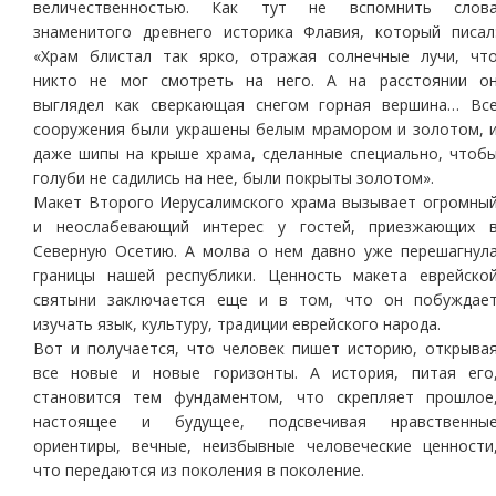
величественностью. Как тут не вспомнить слов
знаменитого древнего историка Флавия, который писал
«Храм блистал так ярко, отражая солнечные лучи, чт
никто не мог смотреть на него. А на расстоянии о
выглядел как сверкающая снегом горная вершина… Вс
сооружения были украшены белым мрамором и золотом, 
даже шипы на крыше храма, сделанные специально, чтоб
голуби не садились на нее, были покрыты золотом».
Макет Второго Иерусалимского храма вызывает огромны
и неослабевающий интерес у гостей, приезжающих 
Северную Осетию. А молва о нем давно уже перешагнул
границы нашей республики. Ценность макета еврейско
святыни заключается еще и в том, что он побуждае
изучать язык, культуру, традиции еврейского народа.
Вот и получается, что человек пишет историю, открыва
все новые и новые горизонты. А история, питая его
становится тем фундаментом, что скрепляет прошлое
настоящее и будущее, подсвечивая нравственны
ориентиры, вечные, неизбывные человеческие ценности
что передаются из поколения в поколение.