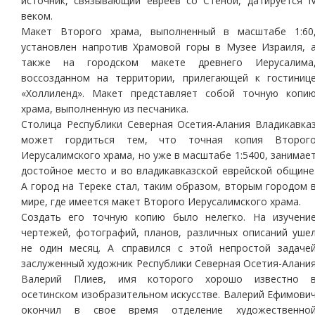
источник, связывающий евреев со Стеной, датируется I
веком.
Макет Второго храма, выполненный в масштабе 1:60
установлен напротив Храмовой горы в Музее Израиля, 
также на городском макете древнего Иерусалима
воссозданном на территории, прилегающей к гостиниц
«Холлиленд». Макет представляет собой точную копи
храма, выполненную из песчаника.
Столица Республики Северная Осетия-Алания Владикавка
может гордиться тем, что точная копия Второг
Иерусалимского храма, но уже в масштабе 1:5400, занимае
достойное место и во владикавказской еврейской общине
А город на Тереке стал, таким образом, вторым городом 
мире, где имеется макет Второго Иерусалимского храма.
Создать его точную копию было нелегко. На изучени
чертежей, фотографий, планов, различных описаний уше
не один месяц. А справился с этой непростой задаче
заслуженный художник Республики Северная Осетия-Алани
Валерий Плиев, имя которого хорошо известно 
осетинском изобразительном искусстве. Валерий Ефимови
окончил в свое время отделение художественно