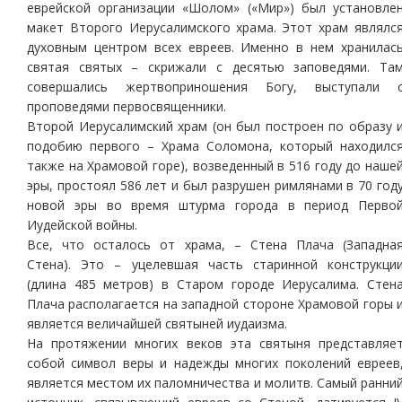
еврейской организации «Шолом» («Мир») был установле
макет Второго Иерусалимского храма. Этот храм являлс
духовным центром всех евреев. Именно в нем хранилас
святая святых – скрижали с десятью заповедями. Та
совершались жертвоприношения Богу, выступали 
проповедями первосвященники.
Второй Иерусалимский храм (он был построен по образу 
подобию первого – Храма Соломона, который находилс
также на Храмовой горе), возведенный в 516 году до наше
эры, простоял 586 лет и был разрушен римлянами в 70 год
новой эры во время штурма города в период Перво
Иудейской войны.
Все, что осталось от храма, – Стена Плача (Западна
Стена). Это – уцелевшая часть старинной конструкци
(длина 485 метров) в Старом городе Иерусалима. Стен
Плача располагается на западной стороне Храмовой горы 
является величайшей святыней иудаизма.
На протяжении многих веков эта святыня представляе
собой символ веры и надежды многих поколений евреев
является местом их паломничества и молитв. Самый ранни