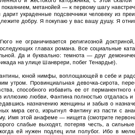
ленного и жестокого каторжника, с этой скалой
покаянием, метанойей — к первому шагу навстречу
 дарит украденные подсвечники человеку из пре
лежите добру. Я покупаю у вас вашу душу. Я отн
Гюго не ограничивается религиозной доктриной
 последующих главах романа. Все социальные ка
альной. Да и буквально: темнота — друг демониче
икада на улице Шанврери, побег Тенардье).
антины, юной нимфы, воплощающей в себе и радост
им утром. Провинциальная девочка-сирота, пер
увства, способного избавить ее от перманентного
в иллюзию любви, Фантина полностью отдалась и п
редавшись назначению женщины и забыв о назначе
ых мира сего, изрыгнул Фантину из пасти с ана
му. Имя этой анафеме — нищета (смотрите перво
торого слабые выходят, потеряв честь, а сильные
 когда ей нужен подлец или полубог. Ибо в мел