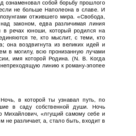
од ознаменовал собой борьбу прошлого
если не больше Наполеона в славе. И
лозунгами отжившего мира. «Свобода,
 над законом, едва различимая линия
и в речах юноши, который родился на
диняются те, кто мыслит, с теми, кто
а; она воздвигнута из великих идей и
дем в могилу, всю пронизанную лучами
ии, имя которой Родина. (N. B. Когда
е непреходящую линию к роману-эпопее
очь, в которой ты узнавал путь, по
кшие в саду собственной души. Ночь
р Михайлович, «лгущий самому себе и
 не различает, а, стало быть, входит в