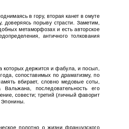
однимаясь в гору, вторая канет в омуте
у, доверяясь порыву страсти. Заметим,
добных метаморфозах и есть авторское
едопределения, античного толкования
на которых держится и фабула, и посыл,
года, сопоставимых по драматизму, по
амять вбирает, словно медовые соты,
 Вальжана, последовательность его
ение, совести; третий (личный фаворит
и Эпонины.
ческое полотно о жизни французского