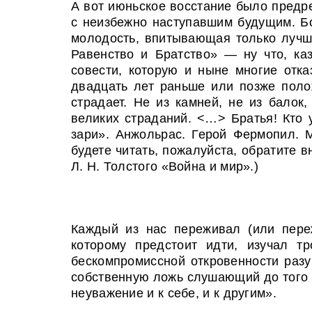
А вот июньское восстание было предр
с неизбежно наступавшим будущим. Б
молодость, впитывающая только лучш
Равенство и Братство» — ну что, ка
совести, которую и ныне многие отк
двадцать лет раньше или позже полож
страдает. Не из камней, не из балок
великих страданий. <…> Братья! Кто 
зари». Анжольрас. Герой Фермопил. М
будете читать, пожалуйста, обратите
Л. Н. Толстого «Война и мир».)
Каждый из нас переживал (или пере
которому предстоит идти, изучал т
бескомпромиссной откровенности раз
собственную ложь слушающий до того до
неуважение и к себе, и к другим».