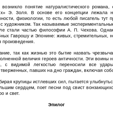
 возникло понятие натуралистического романа, 
ых» Э. Золя. В основе его концепции лежала н
ности, физиологии, то есть любой писатель тут 
 с художником. Так называемые экспериментальны
сле стали частью философии А. П. Чехова. Однак
обных Гаврошу и Эпонине: живых, стремительных, 
ля произведения.
ние, так как жизнью это бытие назвать чрезвыча
олненной величия героев античности. Эти воины 
 с видимой легкостью переносили все удары
тверженных, павших на дно граждан, включая соб
бирая крупицы истлевших сил, пытается улыбнуться
льшим сердцем, поет песни под свист вонзающихся
о и свет.
Эпилог