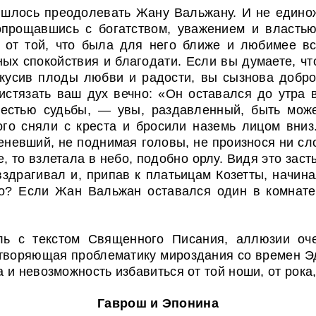
ишлось преодолевать Жану Вальжану. И не единож
опрощавшись с богатством, уважением и властью,
 от той, что была для него ближе и любимее все
х спокойствия и благодати. Если вы думаете, что 
вкусив плоды любви и радости, вы сызнова добро
 истязать ваш дух вечно: «Он оставался до утра
жестью судьбы, — увы, раздавленный, быть може
рого сняли с креста и бросили наземь лицом вниз
еневший, не поднимая головы, не произнося ни сло
, то взлетала в небо, подобно орлу. Видя это зас
здрагивал и, припав к платьицам Козетты, начин
то? Если Жан Вальжан оставался один в комнате
ль с текстом Священного Писания, аллюзии оч
етворяющая проблематику мироздания со времен Э
 и невозможность избавиться от той ноши, от рока
Гаврош и Эпонина