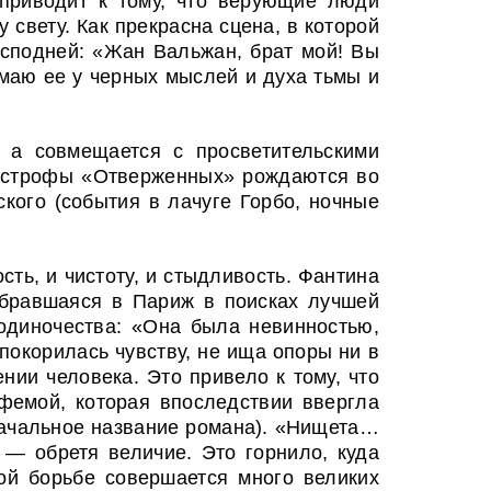
 приводит к тому, что верующие люди
 свету. Как прекрасна сцена, в которой
исподней: «Жан Вальжан, брат мой! Вы
имаю ее у черных мыслей и духа тьмы и
, а совмещается с просветительскими
тастрофы «Отверженных» рождаются во
ского (события в лачуге Горбо, ночные
ь, и чистоту, и стыдливость. Фантина
ебравшаяся в Париж в поисках лучшей
 одиночества: «Она была невинностью,
окорилась чувству, не ища опоры ни в
нии человека. Это привело к тому, что
фемой, которая впоследствии ввергла
начальное название романа). «Нищета…
 — обретя величие. Это горнило, куда
кой борьбе совершается много великих