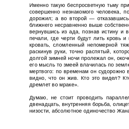
Именно такую беспросветную тьму пр
совершенно незнакомого человека, п
дорожил; а во второй — отказавшись
ближнего несравненно выше собственны
вернувшись из ада, познав истину и 
печали, где черти будут лить кровь и
кровать, сломленный непомерной тя
раскинув руки, точно распятый, кото
долгой зимней ночи пролежал он, окоч
его мысль то змеей влачилась по земле
мертвого: по временам он судорожно в
видно, что он жив. Кто это видел? К
дремлет во мраке».
Думаю, не стоит проводить паралле
двенадцать, внутренняя борьба, олиц
низости, абсолютное одиночество Жана