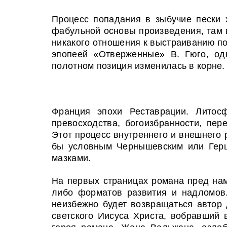
П
роцесс попадания в зыбучие пески 
фабульной основы произведения, там в
никакого отношения к выстраиванию по
эпопеей «Отверженные» В. Гюго, од
полотном позиция изменилась в корне.
Франция эпохи Реставрации. Литос
превосходства, богоизбранности, пе
Этот процесс внутреннего и внешнего 
бы условным Чернышевским или Герц
мазками.
На первых страницах романа пред нами
либо форматов развития и надломов.
неизбежно будет возвращаться автор
светского Иисуса Христа, вобравший 