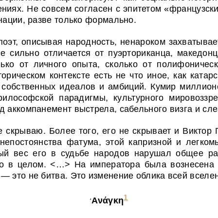
ниях. Не совсем согласен с эпитетом «французский
нации, разве только формально.
поэт, описывая народность, ненароком захватывае
е сильно отличается от пуэрториканца, македон
лько от личного опыта, сколько от полифоничес
орическом контексте есть не что иное, как ката
м собственных идеалов и амбиций. Кумир миллион
философской парадигмы, культурного мировоззр
д аккомпанемент выстрела, сабельного визга и сле
 скрываю. Более того, его не скрывает и Виктор 
 непостоянства фатума, этой капризной и легко
ый вес его в судьбе народов нарушал общее ра
во в целом. <…> На императора была вознесена
— это не битва. Это изменение облика всей вселе
1
Аνάγκη
’