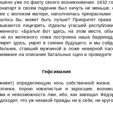
ешено уже по факту своего возникновения. 1832 г
онапарт в своем падении был ничуть не меньше, 
ее с молоком матери, наполнилась прекрасными 
залось бы, может быть лучше? Приоритет права
азываются лицезреть. Идеалы угасшей республик
енного: «Братья! Вот здесь, на этом месте, объе
, не из железного лома построена наша баррикад
умрет здесь, умрет в сиянии будущего, и мы сой
альчик, ставший мужчиной в ложе неверной пасс
 внимание на описание батальных сцен и проведит
Гефсимания
живет) определяющую ночь собственной жизни. Н
ропинки, порою извилистые и заросшие, возни
ума и невозможности лжи, ибо, как завещал Федо
ходит, что уж никакой правды ни в себе, ни кругом