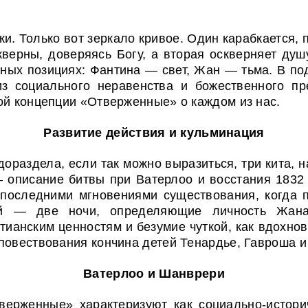
 Только вот зеркало кривое. Один карабкается, п
кверны, доверяясь Богу, а вторая оскверняет душ
ных позициях: Фантина — свет, Жан — тьма. В по
из социального неравенства и божественного пр
ой концепции «Отверженные» о каждом из нас.
Развитие действия и кульминация
ораздела, если так можно выразиться, три кита, 
 описание битвы при Ватерлоо и восстания 1832 
 последними мгновениями существования, когда п
ой — две ночи, определяющие личность Жана
тианским ценностям и безумие чуткой, как вдохнов
повествования кончина детей Тенардье, Гавроша 
Ватерлоо и Шанврери
ерженные» характеризуют как социально-истори