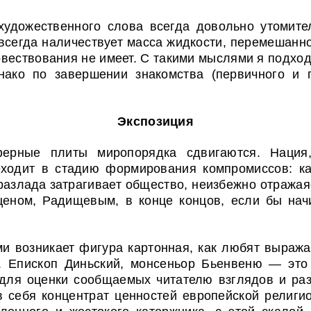
художественного слова всегда довольно утомите
сегда наличествует масса жидкости, перемешанной
вествования не имеет. С такими мыслями я подход
нако по завершении знакомства (первичного и п
Экспозиция
ферные плиты миропорядка сдвигаются. Нация,
реходит в стадию формирования компромиссов: ка
разлада
затрагивает общество, неизбежно отражая
еном, Радищевым, в конце концов, если бы
нач
 возникает фигура картонная, как любят выражат
 Епископ Диньский, монсеньор Бьенвеню — это 
 для оценки сообщаемых читателю взглядов и раз
в себя концентрат ценностей европейской религи