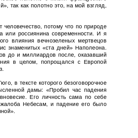
», так как полотно это, на мой взгляд,
т человечество, потому что по природе
ца или россиянина современности. И я
кого влияния вечнозеленых мертвецов
рсис знаменитых «ста дней» Наполеона.
ов до и миллиардов после, оказавший
ения в целом, попрощался с Европой
з.
Гюго, в тексте которого безоговорочное
мысленной дамы: «Пробил час падения
вновесие. Его личность сама по себе
 жалоба Небесам, и падение его было
нной».