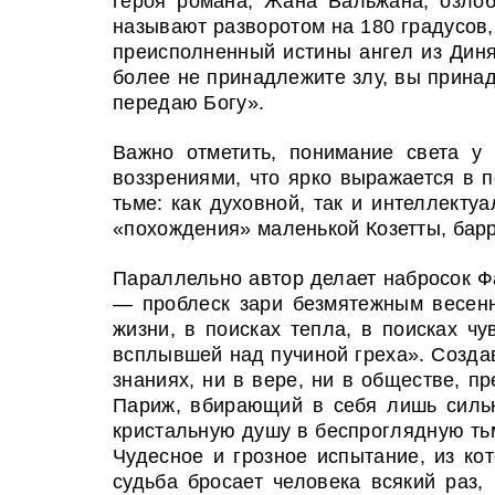
героя романа, Жана Вальжана, озлоб
называют разворотом на 180 градусов, 
преисполненный истины ангел из Диня
более не принадлежите злу, вы принад
передаю Богу».
Важно отметить, понимание света у 
воззрениями, что ярко выражается в
тьме: как духовной, так и интеллекту
«похождения» маленькой Козетты, барр
Параллельно автор делает набросок Ф
— проблеск зари безмятежным весенн
жизни, в поисках тепла, в поисках ч
всплывшей над пучиной греха». Созда
знаниях, ни в вере, ни в обществе, п
Париж, вбирающий в себя лишь сильн
кристальную душу в беспроглядную ть
Чудесное и грозное испытание, из ко
судьба бросает человека всякий раз,