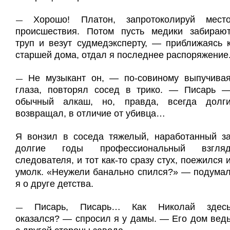
Хорошо! Платон, запротоколируй мест
—
происшествия. Потом пусть медики забираю
труп и везут судмедэксперту, — приближаясь 
старшей дома, отдал я последнее распоряжение
Не музыкант он, — по-совиному выпучива
—
глаза, повторял сосед в трико. — Писарь 
обычный алкаш, но, правда, всегда долг
возвращал, в отличие от убивца…
Я вонзил в соседа тяжелый, наработанный з
долгие годы профессиональный взгля
следователя, и тот как-то сразу стух, поежился 
умолк. «Неужели банально спился?» — подума
я о друге детства.
Писарь, Писарь… Как Николай здес
—
оказался? — спросил я у дамы. — Его дом вед