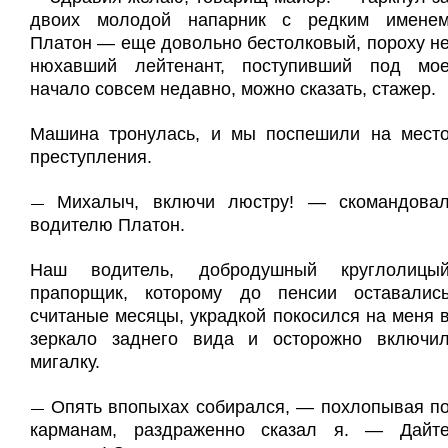
двоих молодой напарник с редким имене
Платон — еще довольно бестолковый, пороху н
нюхавший лейтенант, поступивший под мо
начало совсем недавно, можно сказать, стажер.
Машина тронулась, и мы поспешили на мест
преступления.
Михалыч, включи люстру! — скомандова
—
водителю Платон.
Наш водитель, добродушный круглолицы
прапорщик, которому до пенсии оставалис
считаные месяцы, украдкой покосился на меня 
зеркало заднего вида и осторожно включи
мигалку.
Опять впопыхах собирался, — похлопывая п
—
карманам, раздраженно сказал я. — Дайт