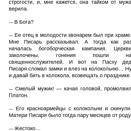
строгости, и, мне кажется, она тайком от муж
верила.
В Бога?
—
Ее отец в молодости звонарем был при храме
—
Мне Писарь рассказывал. А тогда как ра
началась богоборческая кампания. Церкв
заколочены, гонения пошли н
священнослужителей. И вот на Пасху де
Писаря сломал замки и влез на колокольню… Н
и давай бить в колокола, возвещать о празднике.
Смелый мужик! — качая головой, промолви
—
Платон.
Его красноармейцы с колокольни и скинули
—
Матери Писаря было тогда пару месяцев от роду
Жестоко…
—