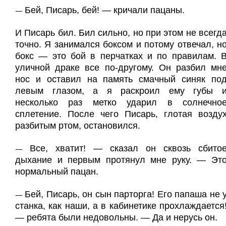
Бей, Писарь, бей! — кричали пацаны.
—
И Писарь бил. Бил сильно, но при этом не всегд
точно. Я занимался боксом и потому отвечал, н
бокс — это бой в перчатках и по правилам. 
уличной драке все по-другому. Он разбил мн
нос и оставил на память смачный синяк по
левым глазом, а я раскроил ему губы 
несколько раз метко ударил в солнечно
сплетение. После чего Писарь, глотая возду
разбитым ртом, остановился.
Все, хватит! — сказал он сквозь сбито
—
дыхание и первым протянул мне руку. — Эт
нормальный пацан.
Бей, Писарь, он сын парторга! Его папаша не 
—
станка, как наши, а в кабинетике прохлаждается
— ребята были недовольны. — Да и нерусь он.