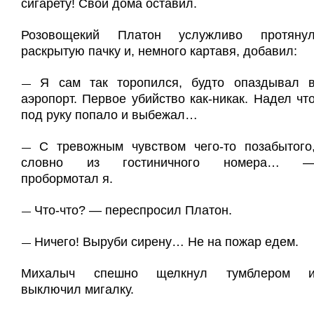
сигарету! Свои дома оставил.
Розовощекий Платон услужливо протяну
раскрытую пачку и, немного картавя, добавил:
Я сам так торопился, будто опаздывал 
—
аэропорт. Первое убийство как-никак. Надел чт
под руку попало и выбежал…
С тревожным чувством чего-то позабытого
—
словно из гостиничного номера… 
пробормотал я.
Что-что? — переспросил Платон.
—
Ничего! Выруби сирену… Не на пожар едем.
—
Михалыч спешно щелкнул тумблером 
выключил мигалку.