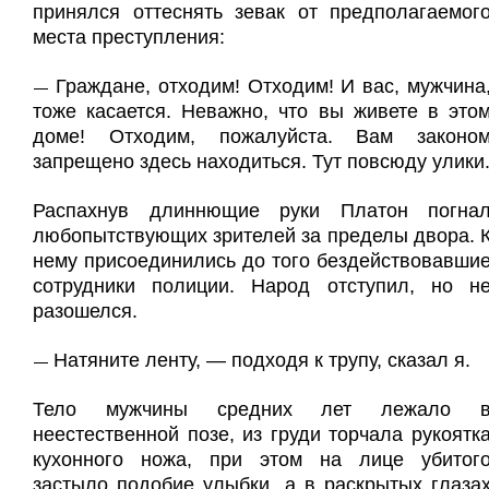
принялся оттеснять зевак от предполагаемог
места преступления:
Граждане, отходим! Отходим! И вас, мужчина
—
тоже касается. Неважно, что вы живете в это
доме! Отходим, пожалуйста. Вам законо
запрещено здесь находиться. Тут повсюду улики
Распахнув длиннющие руки Платон погна
любопытствующих зрителей за пределы двора. 
нему присоединились до того бездействовавши
сотрудники полиции. Народ отступил, но н
разошелся.
Натяните ленту, — подходя к трупу, сказал я.
—
Тело мужчины средних лет лежало 
неестественной позе, из груди торчала рукоятк
кухонного ножа, при этом на лице убитог
застыло подобие улыбки, а в раскрытых глаза