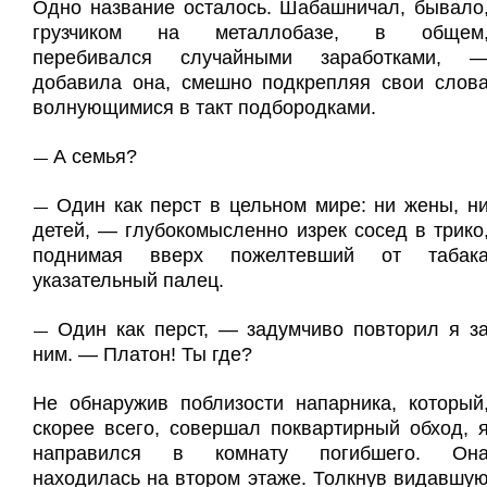
Одно название осталось. Шабашничал, бывало
грузчиком на металлобазе, в общем
перебивался случайными заработками, 
добавила она, смешно подкрепляя свои слов
волнующимися в такт подбородками.
А семья?
—
Один как перст в цельном мире: ни жены, н
—
детей, — глубокомысленно изрек сосед в трико
поднимая вверх пожелтевший от табак
указательный палец.
Один как перст, — задумчиво повторил я з
—
ним. — Платон! Ты где?
Не обнаружив поблизости напарника, который
скорее всего, совершал поквартирный обход, 
направился в комнату погибшего. Он
находилась на втором этаже. Толкнув видавшу