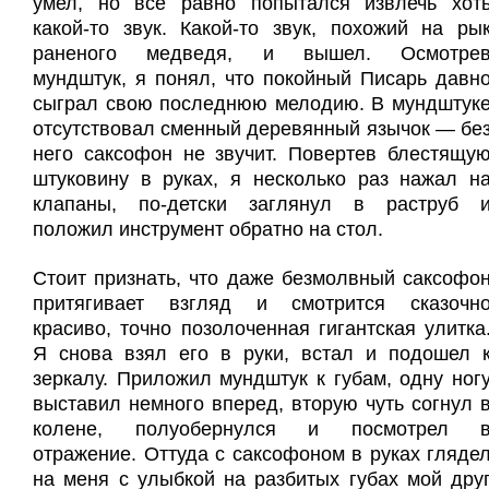
умел, но все равно попытался извлечь хот
какой-то звук. Какой-то звук, похожий на ры
раненого медведя, и вышел. Осмотре
мундштук, я понял, что покойный Писарь давн
сыграл свою последнюю мелодию. В мундштук
отсутствовал сменный деревянный язычок — бе
него саксофон не звучит. Повертев блестящу
штуковину в руках, я несколько раз нажал н
клапаны, по-детски заглянул в раструб 
положил инструмент обратно на стол.
Стоит признать, что даже безмолвный саксофо
притягивает взгляд и смотрится сказочн
красиво, точно позолоченная гигантская улитка
Я снова взял его в руки, встал и подошел 
зеркалу. Приложил мундштук к губам, одну ног
выставил немного вперед, вторую чуть согнул 
колене, полуобернулся и посмотрел 
отражение. Оттуда с саксофоном в руках гляде
на меня с улыбкой на разбитых губах мой дру