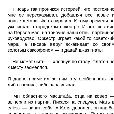
Писарь так проникся историей, что постоянн
—
мне ее пересказывал, добавляя все новые 
новые детали. Фантазировал. К тому времени о
уже играл в городском оркестре. И вот шестви
на Первое мая, на трибуне наши отцы, партийно
руководство. Оркестр играет какой-то советски
марш, а Писарь вдруг вскакивает со свои
золотым саксофоном — и давай джаз гнать!
Не может быть! — хлопнув по столу, Платон н
—
к месту засмеялся.
Я давно приметил за ним эту особенность: о
либо спешил, либо запаздывал.
ЧП областного масштаба, отца на ковер 
—
выперли из партии. Писаря на спецучет. Мать 
слезы — винит себя. А Коля доволен, он как б
сравнялся с дедом и успокоился. Потом вс