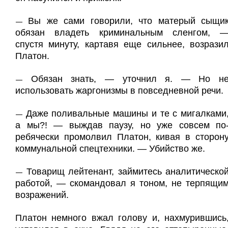
Вы же сами говорили, что матерый сыщи
—
обязан владеть криминальным сленгом, 
спустя минуту, картавя еще сильнее, возрази
Платон.
Обязан знать, — уточнил я. — Но н
—
использовать жаргонизмы в повседневной речи.
Даже поливальные машины и те с мигалками
—
а мы?! — выждав паузу, но уже совсем по
ребячески промолвил Платон, кивая в сторон
коммунальной спецтехники. — Убийство же.
Товарищ лейтенант, займитесь аналитическо
—
работой, — скомандовал я тоном, не терпящи
возражений.
Платон немного вжал голову и, нахмурившись