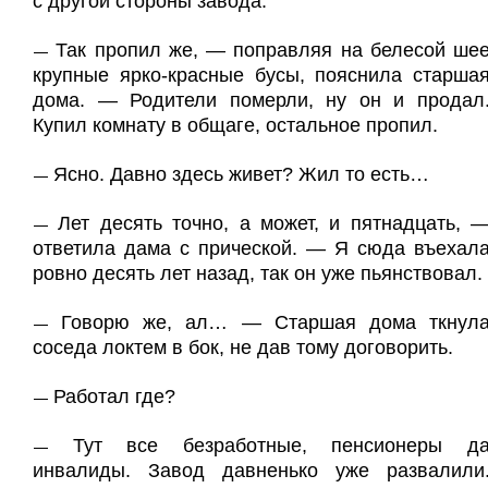
с другой стороны завода.
Так пропил же, — поправляя на белесой ше
—
крупные ярко-красные бусы, пояснила старша
дома. — Родители померли, ну он и продал
Купил комнату в общаге, остальное пропил.
Ясно. Давно здесь живет? Жил то есть…
—
Лет десять точно, а может, и пятнадцать, 
—
ответила дама с прической. — Я сюда въехал
ровно десять лет назад, так он уже пьянствовал.
Говорю же, ал… — Старшая дома ткнул
—
соседа локтем в бок, не дав тому договорить.
Работал где?
—
Тут все безработные, пенсионеры д
—
инвалиды. Завод давненько уже развалили