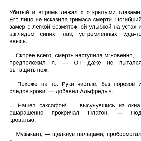
Убитый и впрямь лежал с открытыми глазами
Его лицо не исказила гримаса смерти. Погибши
замер с легкой безмятежной улыбкой на устах 
взглядом синих глаз, устремленных куда-т
ввысь.
Скорее всего, смерть наступила мгновенно, 
—
предположил я. — Он даже не пыталс
вытащить нож.
Похоже на то. Руки чистые, без порезов 
—
следов крови, — добавил Альфредыч.
Нашел саксофон! — высунувшись из окна
—
ошарашенно прокричал Платон. — По
кроватью.
Музыкант, — щелкнув пальцами, пробормота
—