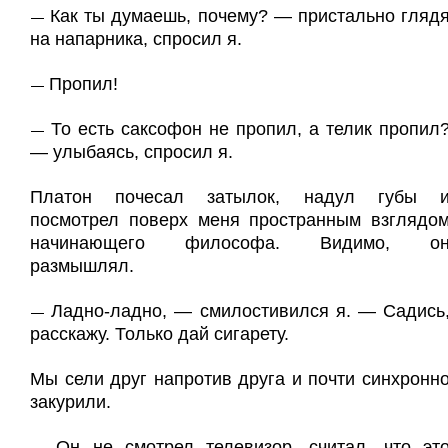
Как ты думаешь, почему? — пристально гляд
—
на напарника, спросил я.
Пропил!
—
То есть саксофон не пропил, а телик пропил
—
— улыбаясь, спросил я.
Платон почесал затылок, надул губы 
посмотрел поверх меня пространным взглядо
начинающего философа. Видимо, о
размышлял.
Ладно-ладно, — смилостивился я. — Садись
—
расскажу. Только дай сигарету.
Мы сели друг напротив друга и почти синхронн
закурили.
Он не смотрел телевизор, считал, что эт
—