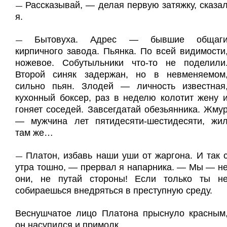
Рассказывай, — делая первую затяжку, сказа
—
я.
Бытовуха. Адрес — бывшие общаг
—
кирпичного завода. Пьянка. По всей видимости
ножевое. Собутыльники что-то не поделили
Второй синяк задержан, но в невменяемом
сильно пьян. Злодей — личность известная
кухонный боксер, раз в неделю колотит жену 
гоняет соседей. Завсегдатай обезьянника. Жму
— мужчина лет пятидесяти-шестидесяти, жи
там же…
Платон, избавь наши уши от жаргона. И так 
—
утра тошно, — прервал я напарника. — Мы — н
они, не путай стороны! Если только ты н
собираешься внедряться в преступную среду.
Веснушчатое лицо Платона прыснуло красным
он насупился и примолк.