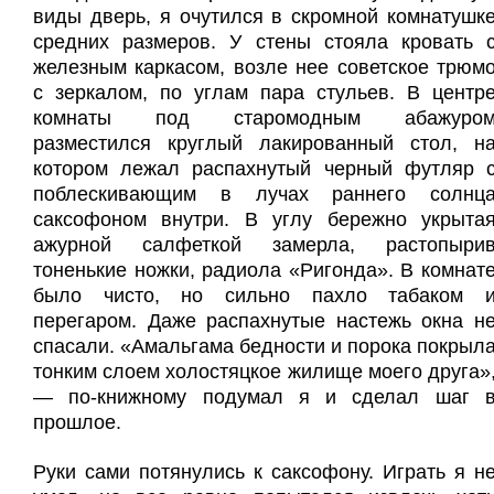
виды дверь, я очутился в скромной комнатушк
средних размеров. У стены стояла кровать 
железным каркасом, возле нее советское трюм
с зеркалом, по углам пара стульев. В центр
комнаты под старомодным абажуро
разместился круглый лакированный стол, н
котором лежал распахнутый черный футляр 
поблескивающим в лучах раннего солнц
саксофоном внутри. В углу бережно укрыта
ажурной салфеткой замерла, растопыри
тоненькие ножки, радиола «Ригонда». В комнат
было чисто, но сильно пахло табаком 
перегаром. Даже распахнутые настежь окна н
спасали. «Амальгама бедности и порока покрыл
тонким слоем холостяцкое жилище моего друга»
— по-книжному подумал я и сделал шаг 
прошлое.
Руки сами потянулись к саксофону. Играть я н