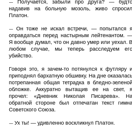
Получается, забыли про друга? — будт
—
надавив на больную мозоль, живо спроси
Платон.
Он тоже не искал встречи, — попытался 
—
оправдаться перед настырным лейтенантом. 
Я вообще думал, что он давно умер или уехал. 
любом случае, мы теперь расследуем ег
убийство.
Говоря это, я зачем-то потянулся к футляру 
приподнял бархатную обшивку. На дне оказалас
потрепанная общая тетрадка в бледно-зелено
обложке. Аккуратно вытащив ее на свет, 
прочел: «Дневник Николая Писарева». Н
обратной стороне был отпечатан текст гимн
Советского Союза.
Ух ты! — удивленно воскликнул Платон.
—