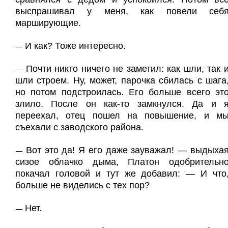
выспрашивал у меня, как повели себ
марширующие.
И как? Тоже интересно.
—
Почти никто ничего не заметил: как шли, так 
—
шли строем. Ну, может, парочка сбилась с шага
но потом подстроилась. Его больше всего эт
злило. После он как-то замкнулся. Да и 
переехал, отец пошел на повышение, и м
съехали с заводского района.
Вот это да! Я его даже зауважал! — выдыха
—
сизое облачко дыма, Платон одобрительн
покачал головой и тут же добавил: — И что
больше не виделись с тех пор?
Нет.
—