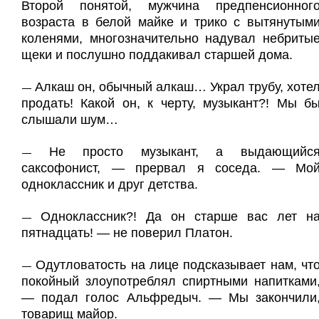
Второй понятой, мужчина предпенсионног
возраста в белой майке и трико с вытянутым
коленями, многозначительно надувал небриты
щеки и послушно поддакивал старшей дома.
Алкаш он, обычный алкаш… Украл трубу, хоте
—
продать! Какой он, к черту, музыкант?! Мы б
слышали шум…
Не просто музыкант, а выдающийс
—
саксофонист, — прервал я соседа. — Мо
одноклассник и друг детства.
Одноклассник?! Да он старше вас лет н
—
пятнадцать! — не поверил Платон.
Одутловатость на лице подсказывает нам, чт
—
покойный злоупотреблял спиртными напитками
— подал голос Альфредыч. — Мы закончили
товарищ майор.