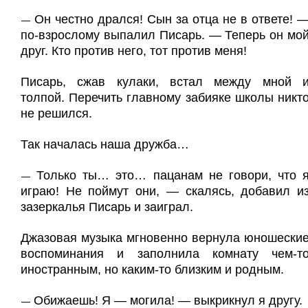
Он честно дрался! Сын за отца не в ответе! 
—
по-взрослому выпалил Писарь. — Теперь он мо
друг. Кто против него, тот против меня!
Писарь, сжав кулаки, встал между мной 
толпой. Перечить главному забияке школы никт
не решился.
Так началась наша дружба…
Только ты… это… пацанам не говори, что 
—
играю! Не поймут они, — скалясь, добавил и
зазеркалья Писарь и заиграл.
Джазовая музыка мгновенно вернула юношески
воспоминания и заполнила комнату чем-т
иностранным, но каким-то близким и родным.
Обижаешь! Я — могила! — выкрикнул я другу.
—