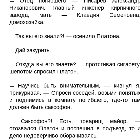
Отец погибшего — Писарев Александ
—
Никанорович, главный инженер кирпичног
завода, мать — Клавдия Семеновна
домохозяйка.
Так вы его знали?! — осенило Платона.
—
Дай закурить.
—
Откуда вы его знаете? — протягивая сигарету
—
шепотом спросил Платон.
Научись быть внимательным, — кивнул я
—
прикуривая. — Опроси соседей, возьми поняты
и поднимись в комнату погибшего, где-то та
должен быть саксофон.
Саксофон?! Есть, товарищ майор, 
—
отозвался Платон и поспешил в подъезд, то 
дело недоверчиво оборачиваясь.