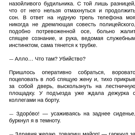
назойливого будильника. С той лишь разницей
что от него нельзя отмахнуться и продолжит
сон. В ответ на нудную трель телефона мо
никогда не дремлющая совесть полицейского
подобно потревоженной осе, больно жали
спящее сознание, и рука, ведомая служебны
инстинктом, сама тянется к трубке.
Алло… Что там? Убийство?
—
Пришлось оперативно собраться, вороват
поцеловать в лоб спящую жену и, тихо прикры
за собой дверь, выскользнуть на лестничну
площадку. У подъезда уже ждала дежурка 
коллегами на борту.
Здорóво! — усаживаясь на заднее сиденье
—
буркнул я в темноту.
Здравия желаю, товарищ майор! — гаркнул з
—