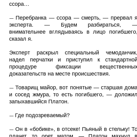
ссора…
Перебранка — ссора — смерть, — прервал 
—
эксперта. — Будем разбираться, 
внимательнее вглядываясь в лицо погибшего
сказал я.
Эксперт раскрыл специальный чемоданчик
надел перчатки и приступил к стандартно
процедуре фиксации вещественны
доказательств на месте происшествия.
Товарищ майор, вот понятые — старшая дом
—
и сосед жмура, то есть погибшего, — доложи
запыхавшийся Платон.
Где подозреваемый?
—
Он в «бобике», в отсеке! Пьяный в стельку! Т
—
плачет, то орет матом, — Платон махнул 