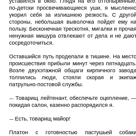
уставился в окно. Глядя на его оттопыренные
по-детски просвечивающиеся уши, я мысленн
укорил себя за излишнюю резкость. С друго
стороны, небольшая выволочка пойдет ему н
пользу. Бесконечная трескотня, мигалки и проча
ненужная мишура отвлекают от дела и не даю
сосредоточиться.
Оставшийся путь проделали в тишине. На мест
происшествия прибыли минут через пятнадцать
Возле двухэтажной общаги кирпичного завод
толпились люди, стояли скорая и экипа
патрульно-постовой службы.
Товарищ лейтенант, обеспечьте оцепление, 
—
покидая салон, казенно распорядился я.
Есть, товарищ майор!
—
Платон с готовностью пастушьей собак