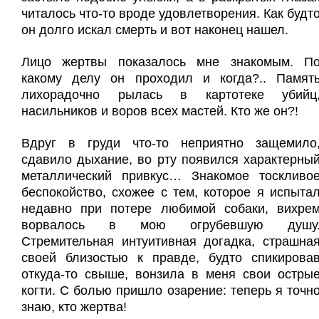
читалось что-то вроде удовлетворения. Как будт
он долго искал смерть и вот наконец нашел.
Лицо жертвы показалось мне знакомым. П
какому делу он проходил и когда?.. Памят
лихорадочно рылась в картотеке убийц
насильников и воров всех мастей. Кто же он?!
Вдруг в груди что-то неприятно защемило
сдавило дыхание, во рту появился характерны
металлический привкус… Знакомое тоскливо
беспокойство, схожее с тем, которое я испыта
недавно при потере любимой собаки, вихре
ворвалось в мою огрубевшую душу
Стремительная интуитивная догадка, страшна
своей близостью к правде, будто спикирова
откуда-то свыше, вонзила в меня свои остры
когти. С болью пришло озарение: теперь я точн
знаю, кто жертва!