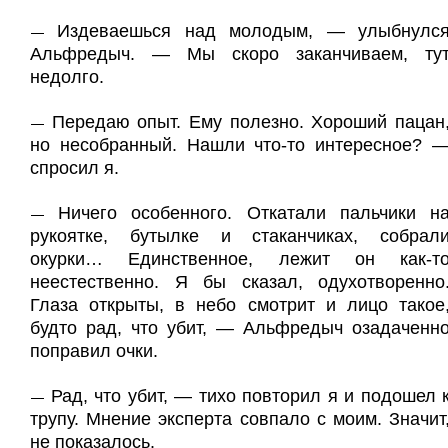
Издеваешься над молодым, — улыбнулс
—
Альфредыч. — Мы скоро заканчиваем, ту
недолго.
Передаю опыт. Ему полезно. Хороший пацан
—
но несобранный. Нашли что-то интересное? 
спросил я.
Ничего особенного. Откатали пальчики н
—
рукоятке, бутылке и стаканчиках, собрал
окурки… Единственное, лежит он как-т
неестественно. Я бы сказал, одухотворенно
Глаза открыты, в небо смотрит и лицо такое
будто рад, что убит, — Альфредыч озадаченн
поправил очки.
Рад, что убит, — тихо повторил я и подошел 
—
трупу. Мнение эксперта совпало с моим. Значит
не показалось.