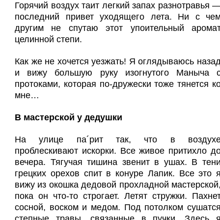
Горячий воздух таит легкий запах разнотравья 
последний привет уходящего лета. Ни с че
другим не спутаю этот упоительный арома
целинной степи.
Как же не хочется уезжать! Я оглядываюсь наза
и вижу большую руку изогнутого Маныча 
протоками, которая по-дружески тоже тянется к
мне…
В мастерской у дедушки
На улице па´рит так, что в воздух
проблескивают искорки. Все живое притихло д
вечера. Тягучая тишина звенит в ушах. В тен
грецких орехов спит в конуре Лапик. Все это 
вижу из окошка дедовой прохладной мастерской
пока он что-то строгает. Летят стружки. Пахне
сосной, воском и медом. Под потолком сушатс
степные травы, связанные в пучки. Здесь 