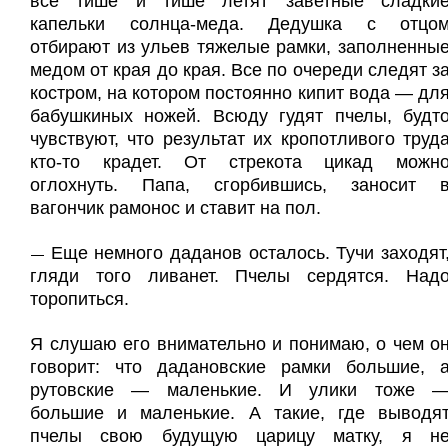
все тише и тише летят заветные сладки
капельки солнца-меда. Дедушка с отцо
отбирают из ульев тяжелые рамки, заполненны
медом от края до края. Все по очереди следят з
костром, на котором постоянно кипит вода — дл
бабушкиных ножей. Всюду гудят пчелы, будт
чувствуют, что результат их кропотливого труд
кто-то крадет. От стрекота цикад можн
оглохнуть. Папа, сгорбившись, заносит 
вагончик рамонос и ставит на пол.
Еще немного даданов осталось. Тучи заходят
—
гляди того ливанет. Пчелы сердятся. Над
торопиться.
Я слушаю его внимательно и понимаю, о чем о
говорит: что дадановские рамки большие, 
рутовские — маленькие. И улики тоже 
большие и маленькие. А такие, где выводя
пчелы свою будущую царицу матку, я н