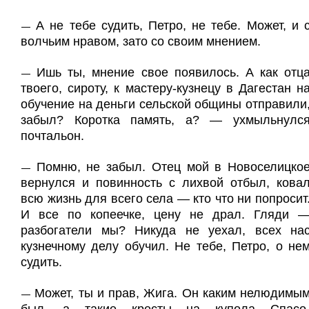
А не тебе судить, Петро, не тебе. Может, и 
—
волчьим нравом, зато со своим мнением.
Ишь ты, мнение свое появилось. А как отц
—
твоего, сироту, к мастеру-кузнецу в Дагестан н
обучение на деньги сельской общины отправили
забыл? Коротка память, а? — ухмыльнулс
почтальон.
Помню, не забыл. Отец мой в Новоселицко
—
вернулся и повинность с лихвой отбыл, кова
всю жизнь для всего села — кто что ни попросит
И все по копеечке, цену не драл. Гляди 
разбогатели мы? Никуда не уехал, всех на
кузнечному делу обучил. Не тебе, Петро, о не
судить.
Может, ты и прав, Жига. Он каким нелюдимы
—