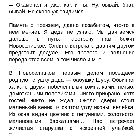
Окаменел я уже, как и ты. Ну, бывай, брат
—
бывай. Не скоро уж свидимся…
Память о прежнем, давно позабытом, что-то 
нем меняет. Я деда не узнаю. Мы двигаемс
дальше в путь, навстречу нам бежи
Новоселицкое. Словно встреча с давним друго
предстоит дедуле. Его тревога и волнени
передаются всем, в том числе и мне.
В Новоселицком первым делом посещае
родную тетушку деда — бабушку Шуру. Обычна
хатка с двумя побеленными комнатками, печью
домоткаными половиками. Чисто прибрано, хот
гостей никто не ждал. Около двери стои
маленький веник. В святом углу иконы. Келейка
Из окна виден цветник с петуниями, золотисто
малиновыми бархатцами… Нас встречае
жилистая старушка с искренней улыбкой