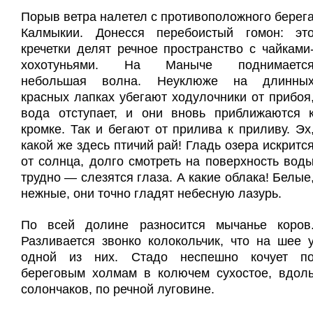
Порыв ветра налетел с противоположного берег
Калмыкии. Донесся перебоистый гомон: эт
кречетки делят речное пространство с чайками
хохотуньями. На Маныче поднимаетс
небольшая волна. Неуклюже на длинны
красных лапках убегают ходулочники от прибоя
вода отступает, и они вновь приближаются 
кромке. Так и бегают от прилива к приливу. Эх
какой же здесь птичий рай! Гладь озера искритс
от солнца, долго смотреть на поверхность вод
трудно — слезятся глаза. А какие облака! Белые
нежные, они точно гладят небесную лазурь.
По всей долине разносится мычанье коров
Разливается звонко колокольчик, что на шее 
одной из них. Стадо неспешно кочует п
береговым холмам в колючем сухостое, вдол
солончаков, по речной луговине.