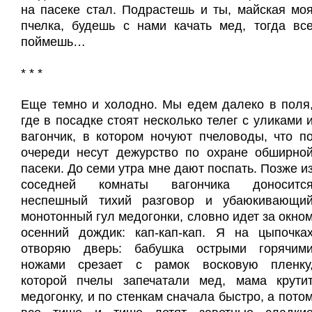
на пасеке стал. Подрастешь и ты, майская мо
пчелка, будешь с нами качать мед, тогда вс
поймешь…
* * *
Еще темно и холодно. Мы едем далеко в поля
где в посадке стоят несколько телег с уликами 
вагончик, в котором ночуют пчеловоды, что п
очереди несут дежурство по охране обширно
пасеки. До семи утра мне дают поспать. Позже и
соседней комнаты вагончика доноситс
неспешный тихий разговор и убаюкивающи
монотонный гул медогонки, словно идет за окно
осенний дождик: кап-кап-кап. Я на цыпочка
отворяю дверь: бабушка острыми горячим
ножами срезает с рамок восковую пленку
которой пчелы запечатали мед, мама крути
медогонку, и по стенкам сначала быстро, а пото