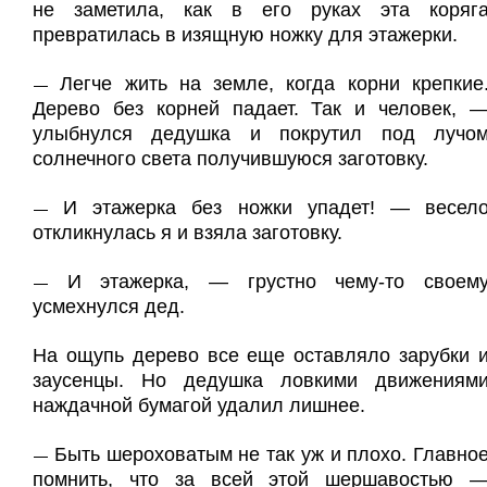
не заметила, как в его руках эта коряг
превратилась в изящную ножку для этажерки.
Легче жить на земле, когда корни крепкие
—
Дерево без корней падает. Так и человек, 
улыбнулся дедушка и покрутил под лучо
солнечного света получившуюся заготовку.
И этажерка без ножки упадет! — весел
—
откликнулась я и взяла заготовку.
И этажерка, — грустно чему-то своем
—
усмехнулся дед.
На ощупь дерево все еще оставляло зарубки 
заусенцы. Но дедушка ловкими движениям
наждачной бумагой удалил лишнее.
Быть шероховатым не так уж и плохо. Главно
—
помнить, что за всей этой шершавостью 