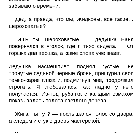
забываю о времени.
Дед, а правда, что мы, Жидковы, все такие
—
шероховатые?
Ишь ты, шероховатые, — дедушка Ван
—
повернулся в уголок, где я тихо сидела. — О
горшка два вершка, а какие слова уже знает.
Дедушка насмешливо поднял густые, н
тронутые сединой черные брови, прищурил сво
темно-карие глаза и, подмигнув мне, продолжи
строгать. Я любовалась, как ладно у нег
получается. Из-под рубанка с каждым взмахо
показывалась полоса светлого дерева.
Жига, ты тут? — послышался голос со двора
—
а следом и стук в дверь мастерской.