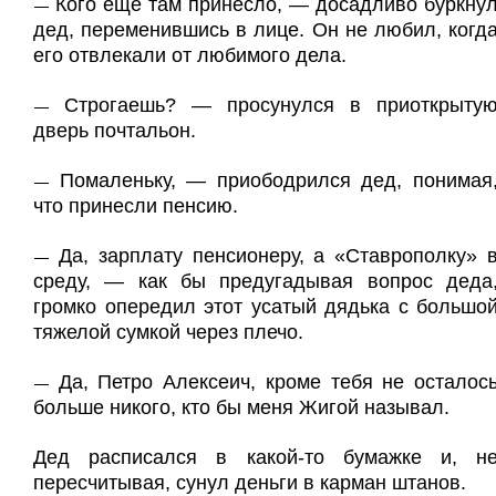
Кого еще там принесло, — досадливо буркну
—
дед, переменившись в лице. Он не любил, когд
его отвлекали от любимого дела.
Строгаешь? — просунулся в приоткрыту
—
дверь почтальон.
Помаленьку, — приободрился дед, понимая
—
что принесли пенсию.
Да, зарплату пенсионеру, а «Ставрополку» 
—
среду, — как бы предугадывая вопрос деда
громко опередил этот усатый дядька с большо
тяжелой сумкой через плечо.
Да, Петро Алексеич, кроме тебя не осталос
—
больше никого, кто бы меня Жигой называл.
Дед расписался в какой-то бумажке и, н
пересчитывая, сунул деньги в карман штанов.