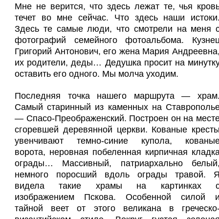
Мне не верится, что здесь лежат те, чья кров
течет во мне сейчас.
Что здесь наши истоки
Здесь те самые люди, что смотрели на меня 
фотографий семейного фотоальбома. Кузне
Григорий Антонович, его жена Мария Андреевна
их родители, деды… Дедушка просит на минутк
оставить его одного. Мы молча уходим.
Последняя точка нашего маршрута — храм
Самый старинный из каменных на Ставрополь
— Спасо-Преображенский. Построен он на мест
сгоревшей деревянной церкви. Кованые крест
увенчивают темно-синие купола, кованы
ворота, неровная побеленная кирпичная кладк
ограды… Массивный, патриархально белый
немного поросший вдоль ограды травой. 
видела такие храмы на картинках 
изображением Пскова. Особенной силой 
тайной веет от этого великана в греческо