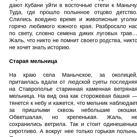
дают Кубани уйти в восточные степи к Манычу
Туда, где прошло полынное отцово детство
Слились воедино время и живописные уголк
горячо любимого южного края. Разбросало на
по свету, словно семена диких луговых трав
Жаль, что никто не помнит своего родства, никт
не хочет знать историю.
Старая мельница
На краю села Манычское, за околицей
притаилась вдали от людской суеты последня
на Ставрополье старинная каменная ветряна
мельница. На вид она как сторожевая башня 
тянется к небу и кажется, что мельник наблюдае
за пришлыми сквозь небольшие окошки
Обветшалая, но крепенькая. Жаль, н
сохранились ветрила. Так и стоит одинешеньк
сиротливо. А вокруг нее только горькая полынь