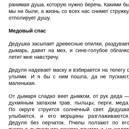
ранимая душа, которую нужно беречь. Какими б
мы ни были, а жизнь со всех нас снимет стружку
отполирует душу.
Медовый спас
Дедушка засыпает древесные опилки, раздувае
дымарь, давит на мех, и сине-голубое облачк
летит мне навстречу.
Дедуля надевает маску и взбирается на телегу 
ульями. И я бы с ним пошла, да не пускают
маленькая.
От дымаря сладко веет дымком, от рук деда 
духмяным запахом трав, пыльцы, перги, меда
По округе струится солнечный свет. Дедушк
улыбается, и его морщины разглаживаются
Дедуля без перчаток. Пчелы ползают по ег