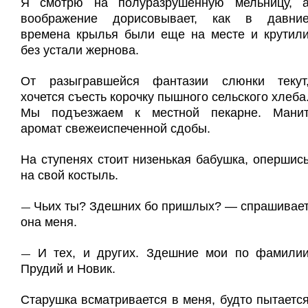
Я смотрю на полуразрушенную мельницу, 
воображение дорисовывает, как в давни
времена крылья были еще на месте и крутил
без устали жернова.
От разыгравшейся фантазии слюнки текут
хочется съесть корочку пышного сельского хлеба
Мы подъезжаем к местной пекарне. Мани
аромат свежеиспеченной сдобы.
На ступенях стоит низенькая бабушка, опершис
на свой костыль.
Чьих ты? Здешних бо пришлых? — спрашивае
—
она меня.
И тех, и других. Здешние мои по фамили
—
Прудий и Новик.
Старушка всматривается в меня, будто пытаетс