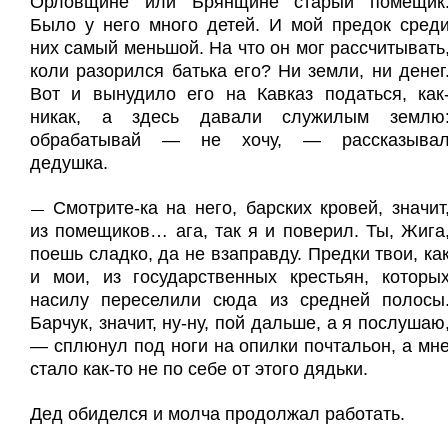
Орловщине или Брянщине старый помещик
Было у него много детей. И мой предок сред
них самый меньшой. На что он мог рассчитывать
коли разорился батька его? Ни земли, ни денег
Вот и вынудило его на Кавказ податься, как
никак, а здесь давали служилым землю
обрабатывай — не хочу, — рассказыва
дедушка.
Смотрите-ка на него, барских кровей, значит
—
из помещиков… ага, так я и поверил. Ты, Жига
поешь сладко, да не взаправду. Предки твои, ка
и мои, из государственных крестьян, которы
насилу переселили сюда из средней полосы
Барчук, значит, ну-ну, пой дальше, а я послушаю
— сплюнул под ноги на опилки почтальон, а мн
стало как-то не по себе от этого дядьки.
Дед обиделся и молча продолжал работать.