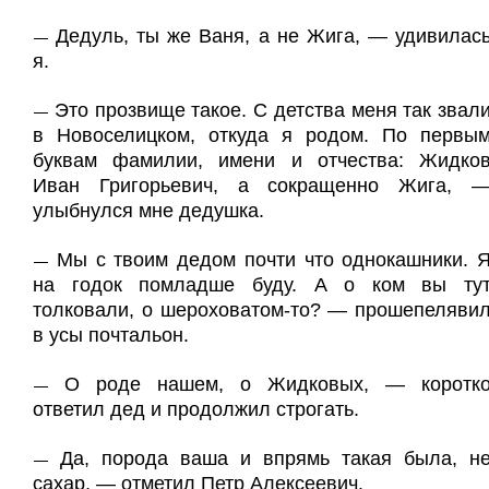
Дедуль, ты же Ваня, а не Жига, — удивилас
—
я.
Это прозвище такое. С детства меня так звал
—
в Новоселицком, откуда я родом. По первы
буквам фамилии, имени и отчества: Жидко
Иван Григорьевич, а сокращенно Жига, 
улыбнулся мне дедушка.
Мы с твоим дедом почти что однокашники. 
—
на годок помладше буду. А о ком вы ту
толковали, о шероховатом-то? — прошепеляви
в усы почтальон.
О роде нашем, о Жидковых, — коротк
—
ответил дед и продолжил строгать.
Да, порода ваша и впрямь такая была, н
—
сахар, — отметил Петр Алексеевич.