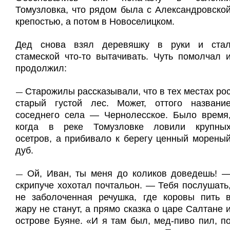
Томузловка, что рядом была с Александровско
крепостью, а потом в Новоселицком.
Дед снова взял деревяшку в руки и ста
стамеской что-то вытачивать. Чуть помолчал 
продолжил:
Старожилы рассказывали, что в тех местах ро
—
старый густой лес. Может, оттого названи
соседнего села — Чернолесское. Было время
когда в реке Томузловке ловили крупны
осетров, а прибивало к берегу ценный морены
дуб.
Ой, Иван, ты меня до коликов доведешь! 
—
скрипуче хохотал почтальон. — Тебя послушать
не заболоченная речушка, где коровы пить 
жару не станут, а прямо сказка о царе Салтане 
острове Буяне. «И я там был, мед-пиво пил, п