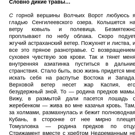
Словно дикие травы…
С
горной вершины Волчьих Ворот любуюсь 
гладью Сенгилеевского озера. Колышется н
ветру ковыль и полевица. Безмятежн
проплывают по небу облака. Скоро подуе
жгучий астраханский ветер. Пожухнет и листва, 
все это пряное разнотравье. С возвращение
суховея чувствую зов крови. Так и тянет мен
внутренняя азиатинка пуститься в дальни
странствия. Стало быть, всю жизнь придется мн
искать себя на распутье Востока и Запада
Верховой ветер несет жар Каспия, ег
безудержный зной. То — родина предков мамы
Вижу, в размытой дали пасется лошадь 
жеребенком — жива во мне казачья кровь. Там
за холмами, размахнулась и бежит полноводна
Кубань, в сторонке от нее мирно плеще
Томузловка — родина предков по отцу
Стрижамент вместе с хребтом Недреманным н