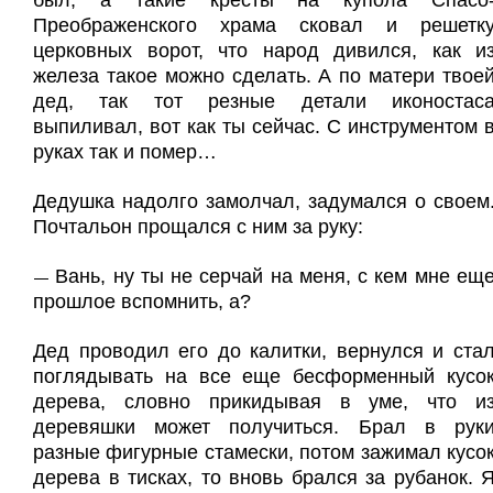
был, а такие кресты на купола Спасо
Преображенского храма сковал и решетк
церковных ворот, что народ дивился, как и
железа такое можно сделать. А по матери твое
дед, так тот резные детали иконостас
выпиливал, вот как ты сейчас. С инструментом 
руках так и помер…
Дедушка надолго замолчал, задумался о своем
Почтальон прощался с ним за руку:
Вань, ну ты не серчай на меня, с кем мне ещ
—
прошлое вспомнить, а?
Дед проводил его до калитки, вернулся и ста
поглядывать на все еще бесформенный кусо
дерева, словно прикидывая в уме, что и
деревяшки может получиться. Брал в рук
разные фигурные стамески, потом зажимал кусо
дерева в тисках, то вновь брался за рубанок. 