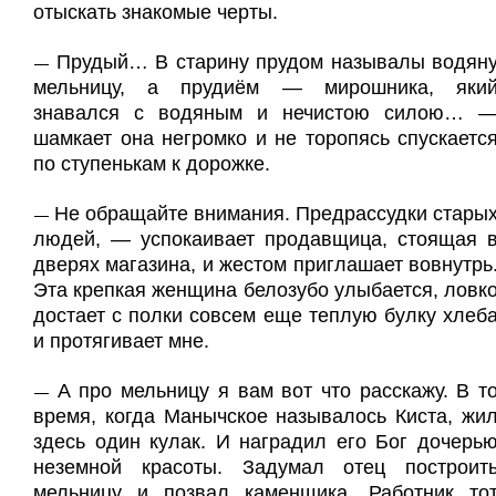
отыскать знакомые черты.
Прудый… В старину прудом называлы водян
—
мельницу, а прудиём — мирошника, яки
знавался с водяным и нечистою силою… 
шамкает она негромко и не торопясь спускаетс
по ступенькам к дорожке.
Не обращайте внимания. Предрассудки стары
—
людей, — успокаивает продавщица, стоящая 
дверях магазина, и жестом приглашает вовнутрь
Эта крепкая женщина белозубо улыбается, ловк
достает с полки совсем еще теплую булку хлеб
и протягивает мне.
А про мельницу я вам вот что расскажу. В т
—
время, когда Манычское называлось Киста, жи
здесь один кулак. И наградил его Бог дочерь
неземной красоты. Задумал отец построит
мельницу и позвал каменщика. Работник то