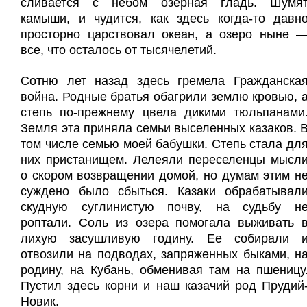
сливается с небом озерная гладь. Шумя
камыши, и чудится, как здесь когда-то давн
просторно царствовал океан, а озеро ныне 
все, что осталось от тысячелетий.
Сотню лет назад здесь гремела Гражданска
война. Родные братья обагрили землю кровью, 
степь по-прежнему цвела дикими тюльпанами
Земля эта приняла семьи выселенных казаков. 
том числе семью моей бабушки. Степь стала дл
них пристанищем. Лелеяли переселенцы мысл
о скором возвращении домой, но думам этим н
суждено было сбыться. Казаки обрабатывал
скудную суглинистую почву, на судьбу н
роптали. Соль из озера помогала выживать 
лихую засушливую годину. Ее собирали 
отвозили на подводах, запряженных быками, н
родину, на Кубань, обменивая там на пшеницу
Пустил здесь корни и наш казачий род Прудий
Новик.