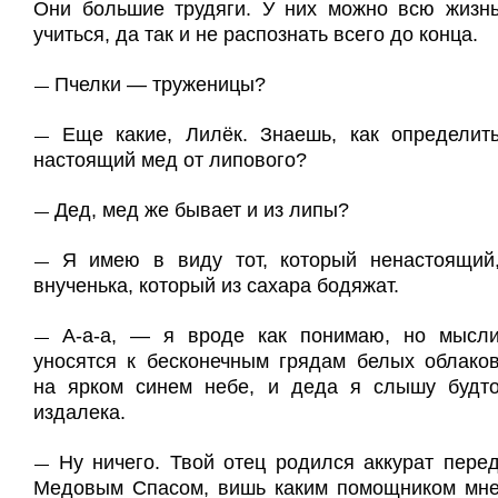
Они большие трудяги. У них можно всю жизн
учиться, да так и не распознать всего до конца.
Пчелки — труженицы?
—
Еще какие, Лилёк. Знаешь, как определит
—
настоящий мед от липового?
Дед, мед же бывает и из липы?
—
Я имею в виду тот, который ненастоящий
—
внученька, который из сахара бодяжат.
А-а-а, — я вроде как понимаю, но мысл
—
уносятся к бесконечным грядам белых облако
на ярком синем небе, и деда я слышу будт
издалека.
Ну ничего. Твой отец родился аккурат пере
—
Медовым Спасом, вишь каким помощником мн