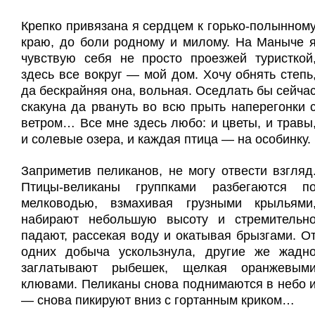
Крепко привязана я сердцем к горько-полынном
краю, до боли родному и милому. На Маныче 
чувствую себя не просто проезжей туристкой
здесь все вокруг — мой дом. Хочу обнять степь
да бескрайняя она, вольная. Оседлать бы сейча
скакуна да рвануть во всю прыть наперегонки 
ветром… Все мне здесь любо: и цветы, и травы
и солевые озера, и каждая птица — на особинку.
Заприметив пеликанов, не могу отвести взгляд
Птицы-великаны группками разбегаются п
мелководью, взмахивая грузными крыльями
набирают небольшую высоту и стремительн
падают, рассекая воду и окатывая брызгами. О
одних добыча ускользнула, другие же жадн
заглатывают рыбешек, щелкая оранжевым
клювами. Пеликаны снова поднимаются в небо 
— снова пикируют вниз с гортанным криком…