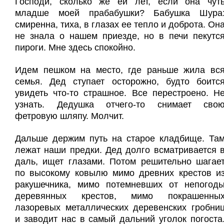
Господи, сколько же ей лет, если она чут
младше моей прабабушки? Бабушка Шура
смиренна, тиха, в глазах ее тепло и доброта. Он
не знала о нашем приезде, но в печи пекутс
пироги. Мне здесь спокойно.
Идем пешком на место, где раньше жила вс
семья. Дед ступает осторожно, будто боитс
увидеть что-то страшное. Все перестроено. Н
узнать. Дедушка отчего-то снимает сво
фетровую шляпу. Молчит.
Дальше держим путь на старое кладбище. Та
лежат наши предки.
Дед долго всматривается 
даль, ищет глазами. Потом решительно шагае
по высокому ковылю мимо древних крестов и
ракушечника, мимо потемневших от непогод
деревянных крестов, мимо покрашенны
лазоревых металлических деревенских гробни
и заводит нас в самый дальний уголок погоста