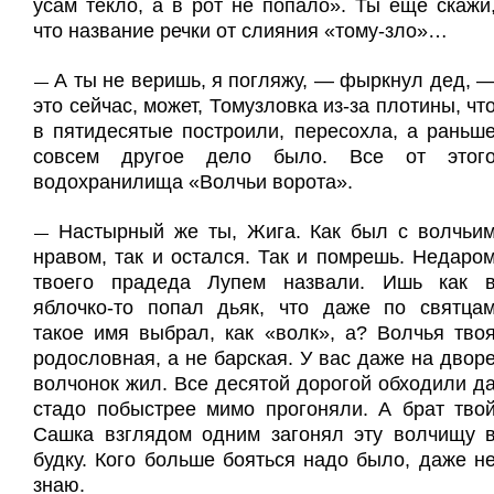
усам текло, а в рот не попало». Ты еще скажи
что название речки от слияния «тому-зло»…
А ты не веришь, я погляжу, — фыркнул дед, 
—
это сейчас, может, Томузловка из-за плотины, чт
в пятидесятые построили, пересохла, а раньш
совсем другое дело было. Все от этог
водохранилища «Волчьи ворота».
Настырный же ты, Жига. Как был с волчьи
—
нравом, так и остался. Так и помрешь. Недаро
твоего прадеда Лупем назвали. Ишь как 
яблочко-то попал дьяк, что даже по святца
такое имя выбрал, как «волк», а? Волчья тво
родословная, а не барская. У вас даже на двор
волчонок жил. Все десятой дорогой обходили д
стадо побыстрее мимо прогоняли. А брат тво
Сашка взглядом одним загонял эту волчищу 
будку. Кого больше бояться надо было, даже н
знаю.