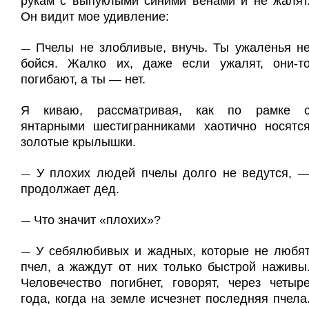
рукам с выпуклыми синими венами и не жалят
Он видит мое удивление:
Пчелы не злобливые, внучь. Ты ужаленья н
—
бойся. Жалко их, даже если ужалят, они-т
погибают, а ты — нет.
Я киваю, рассматривая, как по рамке 
янтарными шестигранниками хаотично носятс
золотые крылышки.
У плохих людей пчелы долго не ведутся, 
—
продолжает дед.
Что значит «плохих»?
—
У себялюбивых и жадных, которые не любя
—
пчел, а жаждут от них только быстрой наживы
Человечество погибнет, говорят, через четыр
года, когда на земле исчезнет последняя пчела