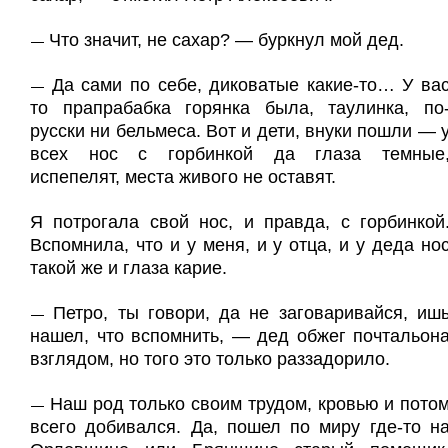
Что значит, не сахар? — буркнул мой дед.
—
Да сами по себе, диковатые какие-то… У ва
—
то прапрабабка горянка была, таулинка, по
русски ни бельмеса. Вот и дети, внуки пошли — 
всех нос с горбинкой да глаза темные
испепелят, места живого не оставят.
Я потрогала свой нос, и правда, с горбинкой
Вспомнила, что и у меня, и у отца, и у деда но
такой же и глаза карие.
Петро, ты говори, да не заговаривайся, иш
—
нашел, что вспомнить, — дед обжег почтальон
взглядом, но того это только раззадорило.
Наш род только своим трудом, кровью и пото
—
всего добивался. Да, пошел по миру где-то н