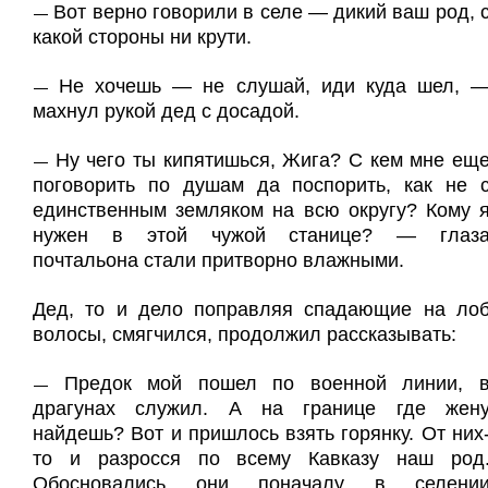
Вот верно говорили в селе — дикий ваш род, 
—
какой стороны ни крути.
Не хочешь — не слушай, иди куда шел, 
—
махнул рукой дед с досадой.
Ну чего ты кипятишься, Жига? С кем мне ещ
—
поговорить по душам да поспорить, как не 
единственным земляком на всю округу? Кому 
нужен в этой чужой станице? — глаз
почтальона стали притворно влажными.
Дед, то и дело поправляя спадающие на ло
волосы, смягчился, продолжил рассказывать:
Предок мой пошел по военной линии, 
—
драгунах служил. А на границе где жен
найдешь? Вот и пришлось взять горянку. От них
то и разросся по всему Кавказу наш род
Обосновались они поначалу в селени