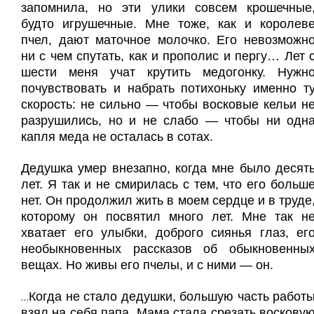
запомнила, но эти улики совсем крошечные
будто игрушечные. Мне тоже, как и королев
пчел, дают маточное молочко. Его невозможн
ни с чем спутать, как и прополис и пергу… Лет 
шести меня учат крутить медогонку. Нужн
почувствовать и набрать потихоньку именно т
скорость: не сильно — чтобы восковые кельи н
разрушились, но и не слабо — чтобы ни одн
капля меда не осталась в сотах.
Дедушка умер внезапно, когда мне было десят
лет. Я так и не смирилась с тем, что его больш
нет. Он продолжил жить в моем сердце и в труде
которому он посвятил много лет. Мне так н
хватает его улыбки, доброго сиянья глаз, ег
необыкновенных рассказов об обыкновенны
вещах. Но живы его пчелы, и с ними — он.
Когда не стало дедушки, большую часть работ
…
взял на себя папа. Мама стала срезать воскову