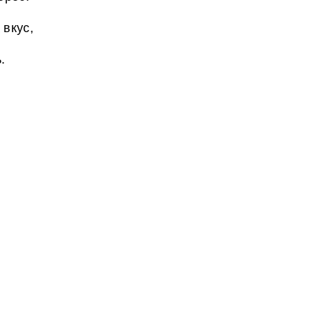
 вкус,
.