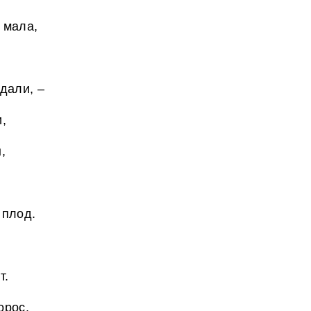
 мала,
дали, –
,
,
 плод.
т.
орос.