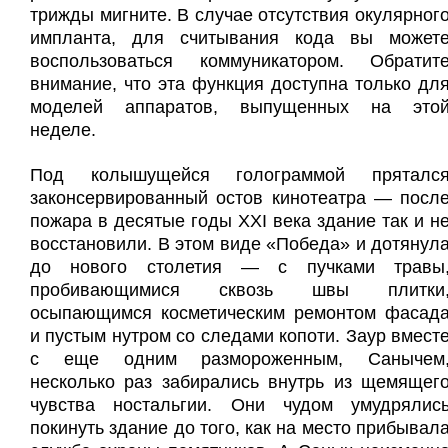
трижды мигните. В случае отсутствия окулярног
импланта, для считывания кода вы может
воспользоваться коммуникатором. Обратит
внимание, что эта функция доступна только дл
моделей аппаратов, выпущенных на это
неделе.
Под колышущейся голограммой пряталс
законсервированный остов кинотеатра — посл
пожара в десятые годы XXI века здание так и н
восстановили. В этом виде «Победа» и дотянул
до нового столетия — с пучками травы
пробивающимися сквозь швы плитки
осыпающимся косметическим ремонтом фасад
и пустым нутром со следами копоти. Заур вмест
с еще одним размороженным, Санычем
несколько раз забирались внутрь из щемящег
чувства ностальгии. Они чудом умудрялис
покинуть здание до того, как на место прибывал