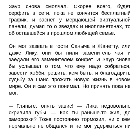
Заур снова смолчал. Скорее всего, буде
серфить в сети, пока не кончится бесплатны
трафик, и заснет у мерцающей виртуально
панели, думая то о звездах и инопланетянах, т
об оставшейся в прошлом любящей семье.
Он мог зазвать в гости Саныча и Жанетту, ил
даже Лику, они бы пили заменитель чая 
заедали его заменителем конфет. И Заур снов
бы услышал о том, что ему надо собраться
завести хобби, решить, кем быть, и благодарит
судьбу за шанс прожить новую жизнь в ново
мире. Он и сам это понимал. Но принять пока н
мог.
Гляньте, опять завис! — Лика недовольн
—
скривила губы. — Как ты раньше-то жил, д
заморозки? Тоже постоянно тормозил, ни с ке
нормально не общался и не мог удержаться н