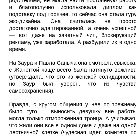
родителями, не могла найти постоянную работ
и благополучно использовала диплом ка
подставку под горячее, то сейчас она стала гур
эко-дизайна. Она считалась не прост
достаточно адаптированной, а очень успешно
— вот даже на заветный чип, блокирующи
рекламу, уже заработала. А разбудили их в одн
время.
На Заура и Павла Саныча она смотрела свысока
с Жанеттой чаще всего была натянуто вежлив
(утверждала, что это из женской солидарности
но Заур был уверен, что из чувств
самосохранения).
Правда, с кругом общения у нее по-прежнем
было туго — выносить девушку вне работ
могла только отмороженная троица. А учитывая
что жили они все в одном доме и даже на одно
лестничной клетке (чудесная идея комитета п