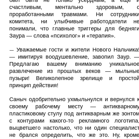
был быть не только усердным, а еще 
счастливым, ментально здоровым, 
проработанными травмами. Ни сотрудник
комитета, ни улыбчивые работодатели н
понимали, что главные триггеры для бедняг
Заура — слова «психолог» и «терапия».
Уважаемые гости и жители Нового Нальчика
—
— имитируя воодушевление, завопил Заур. 
Предлагаю вашему вниманию уникально
развлечение из прошлых веков — мыльны
пузыри! Великолепное зрелище и просто
принцип действия!
Саныч одобрительно ухмыльнулся и вернулся 
своему рабочему месту — антикварном
пластиковому стулу под антикварным же зонто
с контурами какого-то рекламного логотипа
выцветшего настолько, что ни один специалис
не брался определить, что же это. Ну, кром