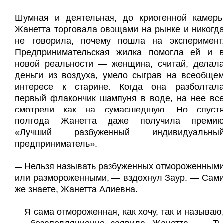
Шумная и деятельная, до криогенной камер
Жанетта торговала овощами на рынке и никогд
не говорила, почему пошла на эксперимент
Предпринимательская жилка помогла ей и 
новой реальности — женщина, считай, делал
деньги из воздуха, умело сыграв на всеобще
интересе к старине. Когда она разболтал
первый флакончик шампуня в воде, на нее вс
смотрели как на сумасшедшую. Но спуст
полгода Жанетта даже получила преми
«Лучший разбуженный индивидуальны
предприниматель».
Нельзя называть разбуженных отмороженным
—
или размороженными, — вздохнул Заур. — Сам
же знаете, Жанетта Алиевна.
Я сама отмороженная, как хочу, так и называю
—