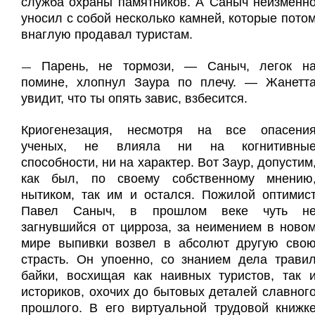
служба охраны памятников. А Саныч неизменн
уносил с собой несколько камней, которые пото
внаглую продавал туристам.
Парень, не тормози, — Саныч, легок н
—
помине, хлопнул Заура по плечу. — Жанетт
увидит, что ты опять завис, взбесится.
Криогенезация, несмотря на все опасени
ученых, не влияла ни на когнитивны
способности, ни на характер. Вот Заур, допустим
как был, по своему собственному мнению
нытиком, так им и остался. Пожилой оптимис
Павел Саныч, в прошлом веке чуть н
загнувшийся от цирроза, за неимением в ново
мире выпивки возвел в абсолют другую сво
страсть. Он упоенно, со знанием дела трави
байки, восхищая как наивных туристов, так 
историков, охочих до бытовых деталей славног
прошлого. В его виртуальной трудовой книжк