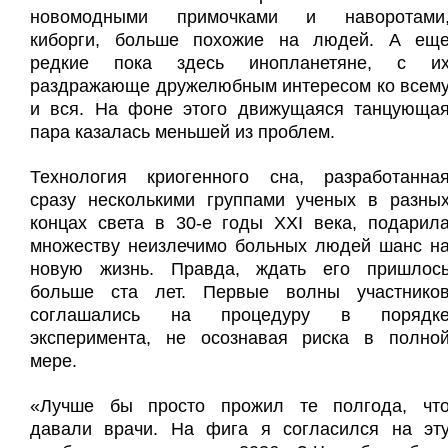
новомодными примочками и наворотами
киборги, больше похожие на людей. А ещ
редкие пока здесь инопланетяне, с и
раздражающе дружелюбным интересом ко всем
и вся. На фоне этого движущаяся танцующа
пара казалась меньшей из проблем.
Технология криогенного сна, разработанна
сразу несколькими группами ученых в разны
концах света в 30-е годы XXI века, подарил
множеству неизлечимо больных людей шанс н
новую жизнь. Правда, ждать его пришлос
больше ста лет. Первые волны участнико
соглашались на процедуру в порядк
эксперимента, не осознавая риска в полно
мере.
«Лучше бы просто прожил те полгода, чт
давали врачи. На фига я согласился на эт