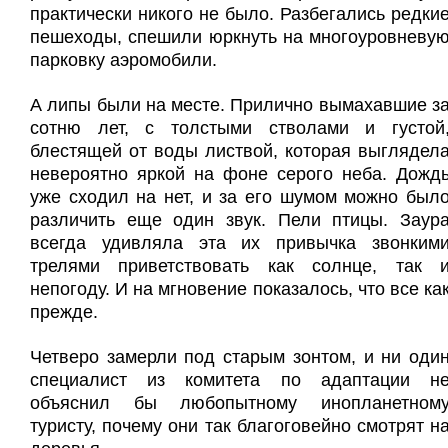
практически никого не было. Разбегались редки
пешеходы, спешили юркнуть на многоуровневу
парковку аэромобили.
А липы были на месте. Прилично вымахавшие з
сотню лет, с толстыми стволами и густой
блестящей от воды листвой, которая выглядел
невероятно яркой на фоне серого неба. Дожд
уже сходил на нет, и за его шумом можно был
различить еще один звук. Пели птицы. Заур
всегда удивляла эта их привычка звонким
трелями приветствовать как солнце, так 
непогоду. И на мгновение показалось, что все ка
прежде.
Четверо замерли под старым зонтом, и ни оди
специалист из комитета по адаптации н
объяснил бы любопытному инопланетном
туристу, почему они так благоговейно смотрят н