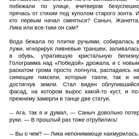
побежали по улице, вчетвером безуспешн
прячась от стихии под куполом старого зонта. 
кто первым начал смеяться? Саныч, Жанетта
Лика или все-таки он сам?
Вода бежала по плитке ручьями, собиралась 
лужи, игнорируя ливневые траншеи, заливалас
в обувь, утратившую кристальную белизну
Голограмма над «Победой» дрожала, и с новы
раскатом грома просто лопнула, распадаясь н
сияющие пиксели, которые таяли, так и н
достигнув земли. Стал виден облупившийс
фасад, на котором вырос какой-то куст, и по
прежнему замерли в танце две статуи.
Ага, так я и думал, — Саныч довольно поте
—
руки. — В прошлый раз тоже отрубились!
Вы о чем? — Лика непонимающе нахмурилась.
—