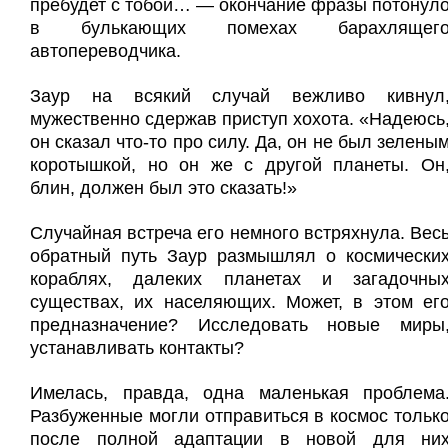
пребудет с тобой… — окончание фразы потонул
в булькающих помехах барахлящег
автопереводчика.
Заур на всякий случай вежливо кивнул
мужественно сдержав приступ хохота. «Надеюсь
он сказал что-то про силу. Да, он не был зелены
коротышкой, но он же с другой планеты. Он
блин, должен был это сказать!»
Случайная встреча его немного встряхнула. Вес
обратный путь Заур размышлял о космически
кораблях, далеких планетах и загадочны
существах, их населяющих. Может, в этом ег
предназначение? Исследовать новые миры
устанавливать контакты?
Имелась, правда, одна маленькая проблема
Разбуженные могли отправиться в космос тольк
после полной адаптации в новой для ни