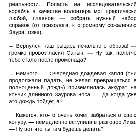
реальности. Попасть на исследовательски
корабль в качестве волонтера мог практическ
любой, главное — собрать нужный набо
справок (от психолога, к огромному сожалени
Заура, тоже).
Вернулся наш рыцарь печального образа! 
—
громко провозгласил Саныч. — Ну как, полегч
тебе стало после променада?
Немного. — Очередная дождевая капля (он
—
продолжали падать, не желая превращаться 
полноценный дождь) приземлилась аккурат н
кончик длинного Заурова носа. — Да когда уж
это дождь пойдет, а?
Кажется, кто-то очень хочет забраться в сво
—
конуру, — немедленно вступила в разговор Лика
— Ну вот что ты там будешь делать?