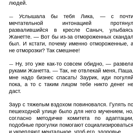
людей.
Услышала бы тебя Лика, — с почт
—
мечтательной интонацией протяну
развалившийся в кресле Саныч, улыбаяс
Жанетте. — Вот бы из-за отмороженных сканда
был. И кстати, почему именно отмороженные, 
не отморозки? Так смешнее!
Ну, это уже как-то совсем обидно, — развел
—
руками Жанетта. — Так, не отвлекай меня, Паша
мне надо бизнес спасать! Заурик, иди погуля
пока, а то с таким лицом тебе никто денег н
даст.
Заур с тяжелым вздохом повиновался. Гулять п
пешеходной улице было для него мучением, но
согласно методичке комитета по адаптации
подобные прогулки помогают социализироватьс
и укрепляют ментальное, чтоб его, здоровье.