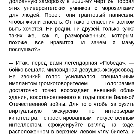
долбанную заморозку в 2036-м? Черт бы побра
этих университетских умников с морозилкам
для людей. Проект они грантовый написали
чтобы жизни спасать. От такого спасения волко
выть хочется. Ни родни, ни друзей, только кучк
таких же, как я, размороженных, которым
похоже, все нравится. И зачем я мам
послушал?»
Итак, перед вами легендарная «Победа», 
—
бойко вещала миловидная девушка-экскурсовод
Ее звонкий голос усиливался специальны
имплантом-громкоговорителем. — Голограмм
достаточно точно воссоздает внешний обли
здания, восстановленного в годы после Велико
Отечественной войны. Для того чтобы загрузит
виртуальную экскурсию по интерьера
кинотеатра, спроектированным искусственны
интеллектом, сфокусируйте взгляд на коде
расположенном в верхнем левом углу билета, 