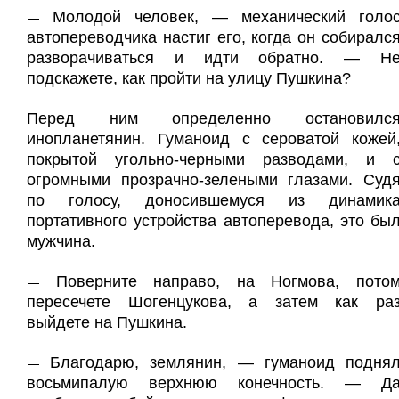
Молодой человек, — механический голо
—
автопереводчика настиг его, когда он собиралс
разворачиваться и идти обратно. — Н
подскажете, как пройти на улицу Пушкина?
Перед ним определенно остановилс
инопланетянин. Гуманоид с сероватой кожей
покрытой угольно-черными разводами, и 
огромными прозрачно-зелеными глазами. Суд
по голосу, доносившемуся из динамик
портативного устройства автоперевода, это бы
мужчина.
Поверните направо, на Ногмова, пото
—
пересечете Шогенцукова, а затем как ра
выйдете на Пушкина.
Благодарю, землянин, — гуманоид подня
—
восьмипалую верхнюю конечность. — Д