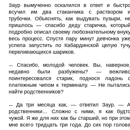
Заур вымученно оскалился в ответ и быстр
всучил им два стаканчика с раствором 
трубочки. Объяснять, как выдувать пузыри, н
пришлось — спасибо деду старичка, которы
подробно описал своему любознательному внук
весь процесс. Спустя пару минут девчонка уж
успела запустить по Кабардинской целую туч
переливающихся шариков.
Спасибо, молодой человек. Вы, наверное
—
недавно были разбужены? — вежлив
поинтересовался старик, поднося ладонь 
платежным чипом к терминалу. — Не пыталис
найти родственников?
Да три месяца как, — ответил Заур. — 
—
родственники… Сложно с ними, я как будт
чужой. Я же для них как бы старший, но при это
мне всего тридцать три года. До сих пор голов