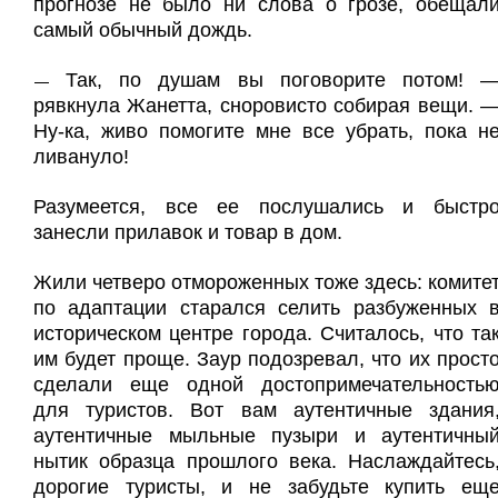
прогнозе не было ни слова о грозе, обещал
самый обычный дождь.
Так, по душам вы поговорите потом! 
—
рявкнула Жанетта, сноровисто собирая вещи. 
Ну-ка, живо помогите мне все убрать, пока н
ливануло!
Разумеется, все ее послушались и быстр
занесли прилавок и товар в дом.
Жили четверо отмороженных тоже здесь: комите
по адаптации старался селить разбуженных 
историческом центре города. Считалось, что та
им будет проще. Заур подозревал, что их прост
сделали еще одной достопримечательность
для туристов. Вот вам аутентичные здания
аутентичные мыльные пузыри и аутентичны
нытик образца прошлого века. Наслаждайтесь
дорогие туристы, и не забудьте купить ещ