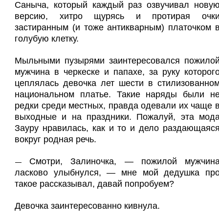
Саныча, который каждый раз озвучивал нову
версию, хитро щурясь и протирая очк
застиранным (и тоже антикварным) платочком 
голубую клетку.
Мыльными пузырями заинтересовался пожило
мужчина в черкеске и папахе, за руку которог
цеплялась девочка лет шести в стилизованно
национальном платье. Такие наряды были н
редки среди местных, правда одевали их чаще 
выходные и на праздники. Пожалуй, эта мод
Зауру нравилась, как и то и дело раздающаяс
вокруг родная речь.
Смотри, Залиночка, — пожилой мужчин
—
ласково улыбнулся, — мне мой дедушка пр
такое рассказывал, давай попробуем?
Девочка заинтересованно кивнула.