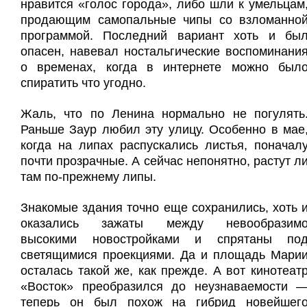
нравится «голос города», либо шли к умельцам
продающим самопальные чипы со взломанно
программой. Последний вариант хоть и бы
опасен, навевал ностальгические воспоминани
о временах, когда в интернете можно был
спиратить что угодно.
Жаль, что по Ленина нормально не погулять
Раньше Заур любил эту улицу. Особенно в мае
когда на липах распускались листья, поначал
почти прозрачные. А сейчас непонятно, растут л
там по-прежнему липы.
Знакомые здания точно еще сохранились, хоть 
оказались зажаты между невообразим
высокими новостройками и спрятаны по
светящимися проекциями. Да и площадь Мари
осталась такой же, как прежде. А вот кинотеат
«Восток» преобразился до неузнаваемости 
теперь он был похож на гибрид новейшег