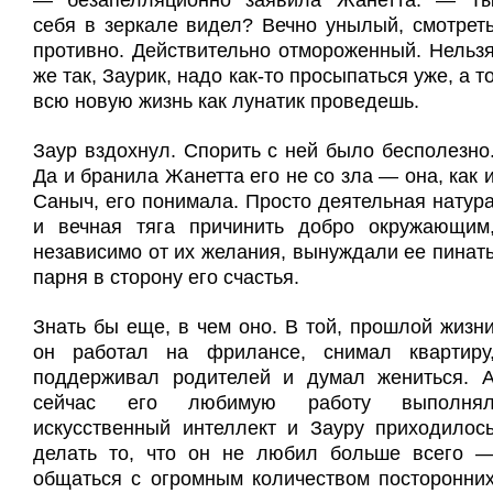
— безапелляционно заявила Жанетта. — Т
себя в зеркале видел? Вечно унылый, смотрет
противно. Действительно отмороженный. Нельз
же так, Заурик, надо как-то просыпаться уже, а т
всю новую жизнь как лунатик проведешь.
Заур вздохнул. Спорить с ней было бесполезно
Да и бранила Жанетта его не со зла — она, как 
Саныч, его понимала. Просто деятельная натур
и вечная тяга причинить добро окружающим
независимо от их желания, вынуждали ее пинат
парня в сторону его счастья.
Знать бы еще, в чем оно. В той, прошлой жизн
он работал на фрилансе, снимал квартиру
поддерживал родителей и думал жениться. 
сейчас его любимую работу выполня
искусственный интеллект и Зауру приходилос
делать то, что он не любил больше всего 
общаться с огромным количеством посторонни