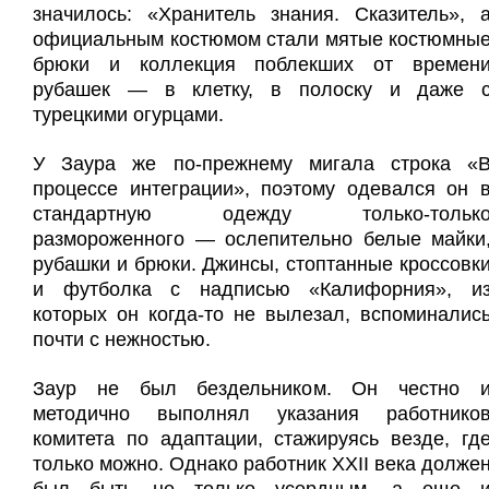
значилось: «Хранитель знания. Сказитель», 
официальным костюмом стали мятые костюмны
брюки и коллекция поблекших от времен
рубашек — в клетку, в полоску и даже 
турецкими огурцами.
У Заура же по-прежнему мигала строка «
процессе интеграции», поэтому одевался он 
стандартную одежду только-тольк
размороженного — ослепительно белые майки
рубашки и брюки. Джинсы, стоптанные кроссовк
и футболка с надписью «Калифорния», и
которых он когда-то не вылезал, вспоминалис
почти с нежностью.
Заур не был бездельником. Он честно 
методично выполнял указания работнико
комитета по адаптации, стажируясь везде, гд
только можно. Однако работник XXII века долже