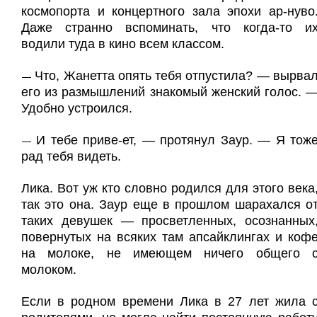
космопорта и концертного зала эпохи ар-нуво
Даже странно вспоминать, что когда-то и
водили туда в кино всем классом.
Что, Жанетта опять тебя отпустила? — вырва
—
его из размышлений знакомый женский голос. 
Удобно устроился.
И тебе приве-ет, — протянул Заур. — Я тож
—
рад тебя видеть.
Лика. Вот уж кто словно родился для этого века
так это она. Заур еще в прошлом шарахался о
таких девушек — просветленных, осознанных
повернутых на всяких там апсайклингах и коф
на молоке, не имеющем ничего общего 
молоком.
Если в родном времени Лика в 27 лет жила 