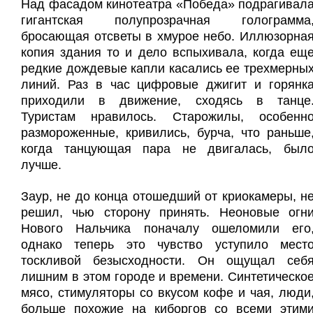
Н
ад фасадом кинотеатра «Победа» подрагивал
гигантская полупрозрачная голограмма
бросающая отсветы в хмурое небо. Иллюзорна
копия здания то и дело вспыхивала, когда ещ
редкие дождевые капли касались ее трехмерны
линий. Раз в час цифровые джигит и горянк
приходили в движение, сходясь в танце
Туристам нравилось. Старожилы, особенн
размороженные, кривились, бурча, что раньше
когда танцующая пара не двигалась, был
лучше.
Заур, не до конца отошедший от криокамеры, н
решил, чью сторону принять. Неоновые огн
Нового Нальчика поначалу ошеломили его
однако теперь это чувство уступило мест
тоскливой безысходности. Он ощущал себ
лишним в этом городе и времени. Синтетическо
мясо, стимуляторы со вкусом кофе и чая, люди
больше похожие на киборгов со всеми этим