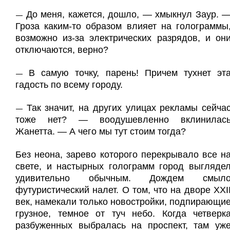
До меня, кажется, дошло, — хмыкнул Заур. 
—
Гроза каким-то образом влияет на голограммы
возможно из-за электрических разрядов, и он
отключаются, верно?
В самую точку, парень! Причем тухнет эт
—
гадость по всему городу.
Так значит, на других улицах рекламы сейча
—
тоже нет? — воодушевленно вклинилас
Жанетта. — А чего мы тут стоим тогда?
Без неона, зарево которого перекрывало все н
свете, и настыр­ных голограмм город выгляде
удивительно обычным. Дождем смыл
футуристический налет. О том, что на дворе XXI
век, намекали только новостройки, подпирающи
грузное, темное от туч небо. Когда четверк
разбуженных выбралась на проспект, там уж