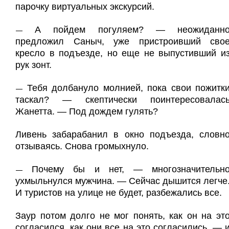
парочку виртуальных экскурсий.
А пойдем погуляем? — неожиданн
—
предложил Саныч, уже пристроивший сво
кресло в подъезде, но еще не выпустивший и
рук зонт.
Тебя долбануло молнией, пока свои пожитк
—
таскал? — скептически поинтересовалас
Жанетта. — Под дождем гулять?
Ливень забарабанил в окно подъезда, словн
отзываясь. Снова громыхнуло.
Почему бы и нет, — многозначительн
—
ухмыльнулся мужчина. — Сейчас дышится легче
И туристов на улице не будет, разбежались все.
Заур потом долго не мог понять, как он на эт
согласился, как они все на это согласились, — 