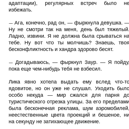
адаптации), регулярных встреч было н
избежать.
Ага, конечно, рад он, — фыркнула девушка. 
—
Ну не смотри так на меня, день был тяжелый
Ладно, извини. Я не должна была срываться н
тебе. Ну вот что ты молчишь? Знаешь, тво
бесконфликтность и хандра здорово бесят.
Догадываюсь, — фыркнул Заур. — Я пойду
—
пока еще чем-нибудь тебя не взбесил.
Лика явно хотела выдать ему вслед что-т
ядовитое, но он уже не слушал. Уходить был
особо некуда — мир сжался для парня д
туристического отрезка улицы. За его пределам
была бесконечная реклама, шум аэромобилей
неестественные цвета проекций и бешеное, н
на секунду не затихающее движение.