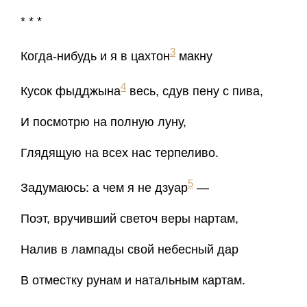
* * *
3
Когда-нибудь и я в цахтон
макну
4
Кусок фыдджына
весь, сдув пену с пива,
И посмотрю на полную луну,
Глядящую на всех нас терпеливо.
5
Задумаюсь: а чем я не дзуар
—
Поэт, вручивший светоч веры нартам,
Налив в лампады свой небесный дар
В отместку рунам и натальным картам.