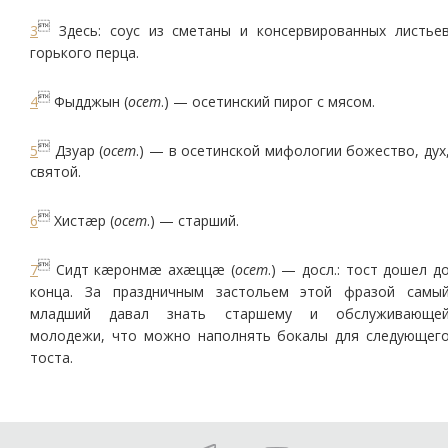

3
Здесь: соус из сметаны и консервированных листье
горького перца.

4
Фыдджын (
осет
.) — осетинский пирог с мясом.

5
Дзуар (
осет
.) — в осетинской мифологии божество, дух
святой.

6
Хистæр (
осет
.) — старший.

7
Сидт кæронмæ ахæццæ (
осет
.) — досл.: тост дошел д
конца. За праздничным застольем этой фразой самы
младший давал знать старшему и обслуживающе
молодежи, что можно наполнять бокалы для следующег
тоста.