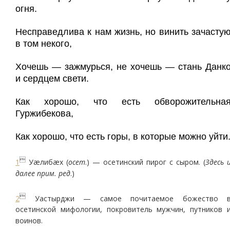
огня.
Несправедлива к нам жизнь, но винить зачасту
в том некого,
Хочешь — зажмурься, не хочешь — стань Данк
и сердцем свети.
Как хорошо, что есть обворожительна
Гуржибекова,
Как хорошо, что есть горы, в которые можно уйти

1
Уæлибæх (
осет
.) — осетинский пирог с сыром. (
Здесь 
далее прим. ред
.)

2
Уастырджи — самое почитаемое божество 
осетинской мифологии, покровитель мужчин, путников 
воинов.