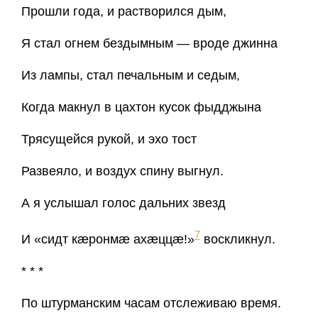
Прошли года, и растворился дым,
Я стал огнем бездымным — вроде джинна
Из лампы, стал печальным и седым,
Когда макнул в цахтон кусок фыдджына
Трясущейся рукой, и эхо тост
Развеяло, и воздух спину выгнул.
А я услышал голос дальних звезд
7
И «сидт кæронмæ ахæццæ!»
воскликнул.
* * *
По штурманским часам отслеживаю время.