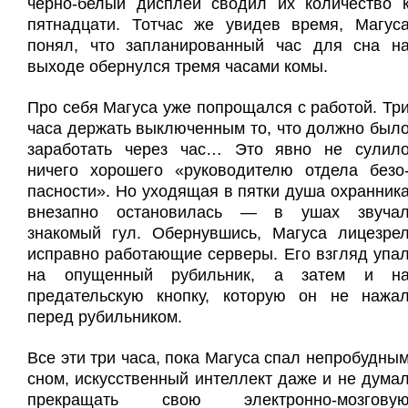
черно-белый дисплей сводил их количество 
пятнадцати. Тотчас же увидев время, Магус
понял, что запланированный час для сна н
выходе обернулся тремя часами комы.
Про себя Магуса уже попрощался с работой. Тр
часа держать выключенным то, что должно был
заработать через час… Это явно не сулил
ничего хорошего «руководителю отдела безо
пасности». Но уходящая в пятки душа охранник
внезапно остановилась — в ушах звуча
знакомый гул. Обернувшись, Магуса лицезре
исправно работающие серверы. Его взгляд упа
на опущенный рубильник, а затем и н
предательскую кнопку, которую он не нажа
перед рубильником.
Все эти три часа, пока Магуса спал непробудны
сном, искусственный интеллект даже и не дума
прекращать свою электронно-мозгову