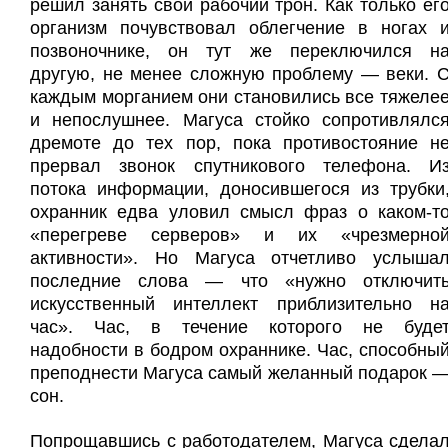
решил занять свой рабочий трон. Как только ег
организм почувствовал облегчение в ногах 
позвоночнике, он тут же переключился н
другую, не менее сложную проблему — веки. 
каждым морганием они становились все тяжеле
и непослушнее. Магуса стойко сопротивлялс
дремоте до тех пор, пока противостояние н
прервал звонок спутникового телефона. И
потока информации, доносившегося из трубки
охранник едва уловил смысл фраз о каком-т
«перегреве серверов» и их «чрезмерно
активности». Но Магуса отчетливо услыша
последние слова — что «нужно отключит
искусственный интеллект приблизительно н
час». Час, в течение которого не буде
надобности в бодром охраннике. Час, способны
преподнести Магуса самый желанный подарок 
сон.
Попрощавшись с работодателем, Магуса сдела