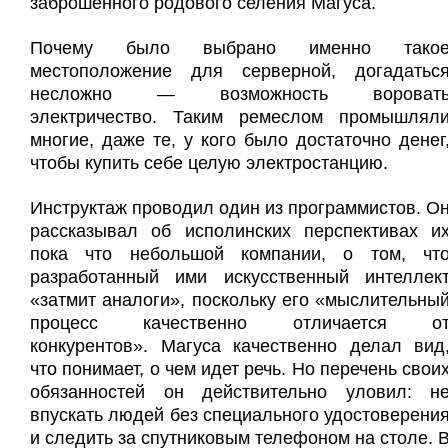
заброшенного родового селения Магуса.
Почему было выбрано именно тако
местоположение для серверной, догадатьс
несложно — возможность вороват
электричество. Таким ремеслом промышлял
многие, даже те, у кого было достаточно денег
чтобы купить себе целую электростанцию.
Инструктаж проводил один из программистов. О
рассказывал об исполинских перспективах и
пока что небольшой компании, о том, чт
разработанный ими искусственный интеллек
«затмит аналоги», поскольку его «мыслительны
процесс качественно отличается о
конкурентов». Магуса качественно делал вид
что понимает, о чем идет речь. Но перечень свои
обязанностей он действительно уловил: н
впускать людей без специального удостоверени
и следить за спутниковым телефоном на столе. 