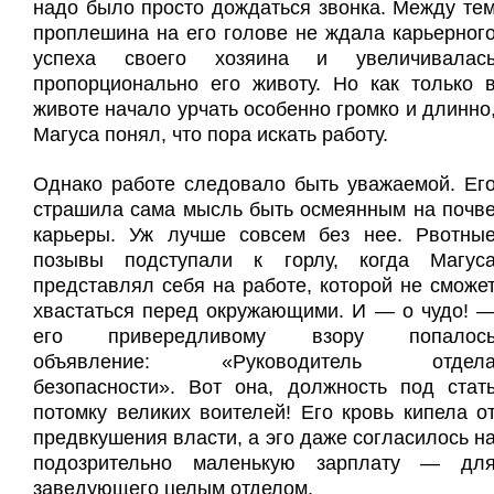
надо было просто дождаться звонка. Между те
проплешина на его голове не ждала карьерног
успеха своего хозяина и увеличивалас
пропорционально его животу. Но как только 
животе начало урчать особенно громко и длинно
Магуса понял, что пора искать работу.
Однако работе следовало быть уважаемой. Ег
страшила сама мысль быть осмеянным на почв
карьеры. Уж лучше совсем без нее. Рвотны
позывы подступали к горлу, когда Магус
представлял себя на работе, которой не сможе
хвастаться перед окружающими. И — о чудо! 
его привередливому взору попалос
объявление: «Руководитель отдел
безопасности». Вот она, должность под стат
потомку великих воителей! Его кровь кипела о
предвкушения власти, а эго даже согласилось н
подозрительно маленькую зарплату — дл
заведующего целым отделом.