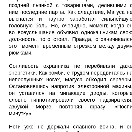
поздней пьянкой с товарищами, делившими 
ним последние парты. Как следствие, Магуса н
выспался и наутро заработал сильнейшу
головную боль. Но, очевидно, момент, когда о
во всеуслышание объявил однокашникам сво
должность, того стоил. Правда, ограничивалс
этот момент временным отрезком между двум
рюмками.
Сонливость охранника не перебивали даж
энергетики. Как зомби, с трудом передвигаясь н
непослушных ногах, Магуса обходил серверы
Остановившись напротив электронной махины
он уставился на мигающие диоды, которы
словно гипнотизировали своего надзирателя
азбукой Морзе повторяя фразу: «Посп
минутку».
Ноги уже не держали славного воина, и о