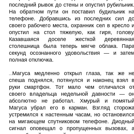
последний рывок до стены и опустил рубильник
На обратном пути он поставил будильник н
телефоне. Добравшись из последних сил д
своего рабочего места, охранник сел в кресло 
опустил на стол тяжелую, как гиря, голову
Казавшаяся доселе жесткой деревянна
столешница была теперь мягче облака. Пар
секунд осознанного удовольствия — и зате
полная отключка.
Магуса медленно открыл глаза, так же н
…
спеша поднялся, потянулся и наконец взял 
руки смартфон. Тот мало чем отличался о
своего владельца недельной давности — о
абсолютно не работал. Хмурый и помяты
Магуса убрал его в карман. Взгляд сторож
устремился к настенным часам, но остановилс
на мигающем спутниковом телефоне. Диодны
сигнал оповещал о пропущенных вызовах, 