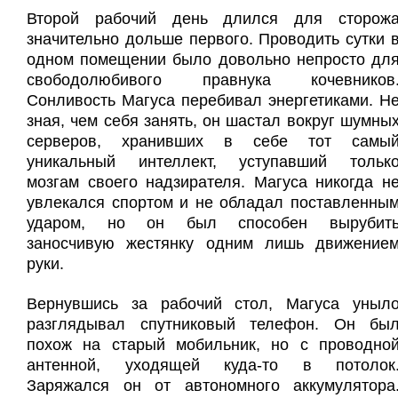
Второй рабочий день длился для сторож
значительно дольше первого. Проводить сутки 
одном помещении было довольно непросто дл
свободолюбивого правнука кочевников
Сонливость Магуса перебивал энергетиками. Н
зная, чем себя занять, он шастал вокруг шумны
серверов, хранивших в себе тот самы
уникальный интеллект, уступавший тольк
мозгам своего надзирателя. Магуса никогда н
увлекался спортом и не обладал поставленны
ударом, но он был способен вырубит
заносчивую жестянку одним лишь движение
руки.
Вернувшись за рабочий стол, Магуса уныл
разглядывал спутниковый телефон. Он бы
похож на старый мобильник, но с проводно
антенной, уходящей куда-то в потолок
Заряжался он от автономного аккумулятора