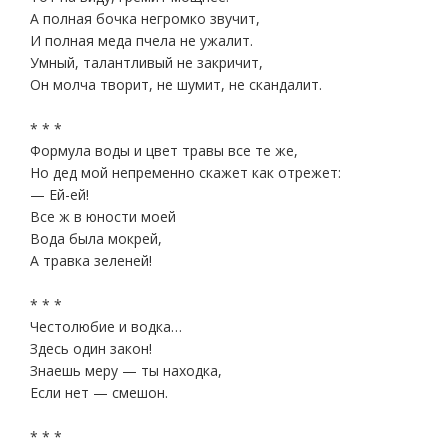
А полная бочка негромко звучит,
И полная меда пчела не ужалит.
Умный, талантливый не закричит,
Он молча творит, не шумит, не скандалит.
* * *
Формула воды и цвет травы все те же,
Но дед мой непременно скажет как отрежет:
— Ей-ей!
Все ж в юности моей
Вода была мокрей,
А травка зеленей!
* * *
Честолюбие и водка…
Здесь один закон!
Знаешь меру — ты находка,
Если нет — смешон.
* * *