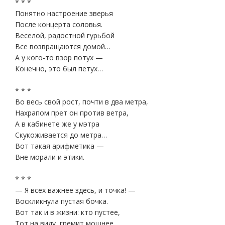
* * *
Понятно настроение зверья
После концерта соловья.
Веселой, радостной гурьбой
Все возвращаются домой…
А у кого-то взор потух —
Конечно, это был петух…
* * *
Во весь свой рост, почти в два метра,
Нахрапом прет он против ветра,
А в кабинете же у мэтра
Скукоживается до метра…
Вот такая арифметика —
Вне морали и этики.
* * *
— Я всех важнее здесь, и точка! —
Воскликнула пустая бочка.
Вот так и в жизни: кто пустее,
Тот на виду, гремит мощнее.