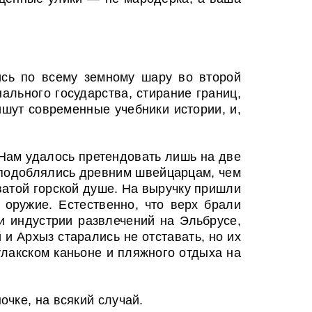
ись по всему земному шару во второй
нального государства, стирание границ,
ишут современные учебники истории, и,
Нам удалось претендовать лишь на две
 уподоблялись древним швейцарцам, чем
оватой горской душе. На выручку пришли
 оружие. Естественно, что верх брали
 индустрии развлечений на Эльбрусе,
и Архыз старались не отставать, но их
лакском каньоне и пляжного отдыха на
чке, на всякий случай.