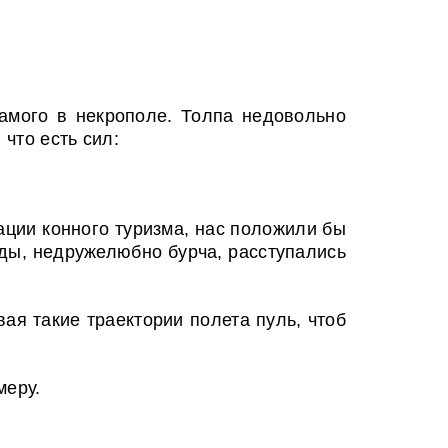
амого в некрополе. Толпа недовольно
 что есть сил:
ации конного туризма, нас положили бы
иды, недружелюбно бурча, расступались
ая такие траектории полета пуль, чтоб
меру.