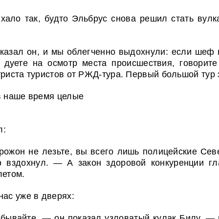
хало так, будто Эльбрус снова решил стать вулк
сказал он, и мы облегченно выдохнули: если шеф 
 дуете на осмотр места происшествия, говорите
триста туристов от РЖД-тура. Первый большой тур 
в наше время целые
л:
 рожон не лезьте, вы всего лишь полицейские Сев
 вздохнул. — А закон здоровой конкуренции гла
летом.
нас уже в дверях:
забывайте, — он показал узловатый кулак Билу, —