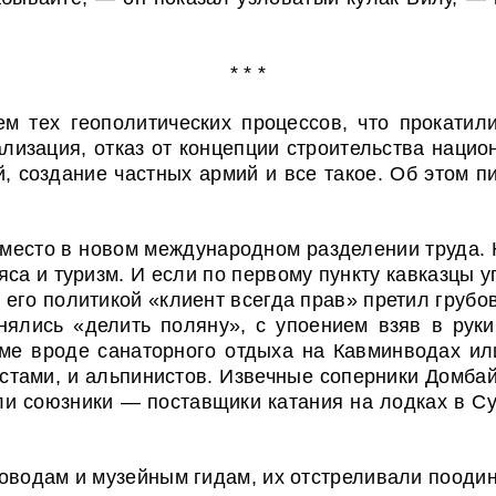
* * *
м тех геополитических процессов, что прокатил
лизация, отказ от концепции строительства нацио
 создание частных армий и все такое. Об этом п
 место в новом международном разделении труда. 
мяса и туризм. И если по первому пункту кавказцы
с его политикой «клиент всегда прав» претил груб
ялись «делить поляну», с упоением взяв в руки
ме вроде санаторного отдыха на Кавминводах или
ами, и альпинистов. Извечные соперники Домбай 
и союзники — поставщики катания на лодках в Су
оводам и музейным гидам, их отстреливали поодино