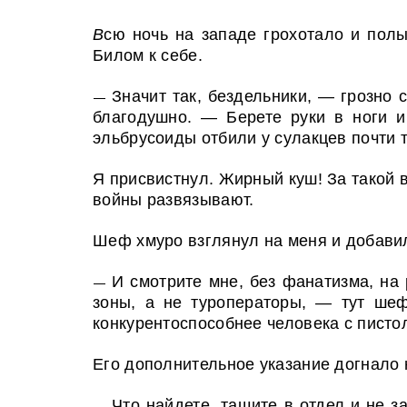
В
сю ночь на западе грохотало и полы
Билом к себе.
Значит так, бездельники, — грозно 
—
благодушно. — Берете руки в ноги и
эльбрусоиды отбили у сулакцев почти 
Я присвистнул. Жирный куш! За такой 
войны развязывают.
Шеф хмуро взглянул на меня и добави
И смотрите мне, без фанатизма, на
—
зоны, а не туроператоры, — тут шеф
конкурентоспособнее человека с писто
Его дополнительное указание догнало 
Что найдете, тащите в отдел и не 
—