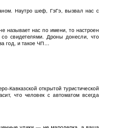
аном. Наутро шеф, ГэГэ, вызвал нас с
не называет нас по имени, то настроен
 со свидетелями. Дроны донесли, что
за год, и такое ЧП…
еро-Кавказской открытой туристической
сит, что человек с автоматом всегда
 ценные улики — не мародерка, а ваша