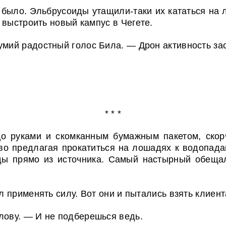
 было. Эльбрусоиды утащили-таки их кататься на
 выстроить новый кампус в Чегете.
умий радостный голос Била. — Дрон активность зас
* * *
цо руками и скомканным бумажным пакетом, скорч
во предлагая прокатиться на лошадях к водопад
ды прямо из источника. Самый настырный обещал
 применять силу. Вот они и пытались взять клиент
лову. — И не подберешься ведь.