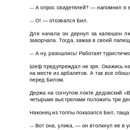
А опрос свидетелей? — напомнил я е
—
О! — отозвался Бил.
—
Для начала он дернул за капюшон лю
заворчала. Тогда, зажав в своей лапищ
А ну, разошлись! Работает туристиче
—
Шеф предупреждал не зря. Окажись на 
на месте из арбалетов. А так все обо
перед Билом.
Держа на согнутом локте дедовский «В
четырьмя выстрелами положить три дес
Наконец из толпы показался Бил, таща
Вот она, улика, — он втолкнул ее в у
—