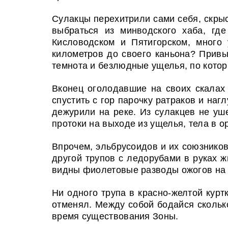
Сулакцы перехитрили сами себя, скры
выбраться из минводского хаба, гд
Кисловодском и Пятигорском, много
километров до своего каньона? Привы
темнота и безлюдные ущелья, по которы
Вконец оголодавшие на своих скалах
спустить с гор парочку ратраков и на
дежурили на реке. Из сулакцев не уш
протоки на выходе из ущелья, тела в 
Впрочем, эльбрусоидов и их союзников
другой трупов с ледорубами в руках ж
видны фиолетовые разводы ожогов на и
Ни одного трупа в красно-желтой курт
отменял. Между собой бодайся сколько
время существования Зоны.