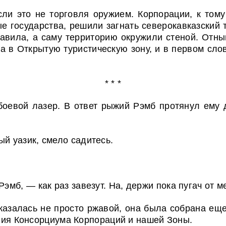
сли это не торговля оружием. Корпорации, к том
 государства, решили загнать северокавказский т
авила, а саму территорию окружили стеной. Отны
 а в Открытую туристическую зону, и в первом сл
* * *
боевой лазер. В ответ рыжий Рэмб протянул ему 
ый уазик, смело садитесь.
Рэмб, — как раз завезут. На, держи пока пугач от м
азалась не просто ржавой, она была собрана ещ
ания Консорциума Корпораций и нашей Зоны.