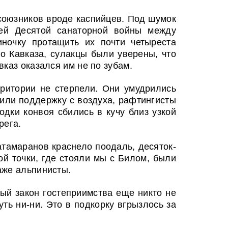
союзников вроде каспийцев. Под шумок
ней Десятой санаторной войны между
ночку протащить их почти четыреста
о Кавказа, сулакцы были уверены, что
каз оказался им не по зубам.
ритории не стерпели. Они умудрились
чили поддержку с воздуха, рафтингисты
дки конвоя сбились в кучу близ узкой
рега.
атамаранов краснело поодаль, десяток-
ой точки, где стояли мы с Билом, были
аже альпинисты.
вый закон гостеприимства еще никто не
ть ни-ни. Это в подкорку вгрызлось за