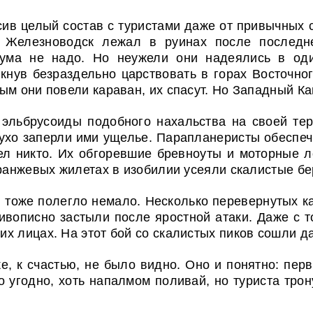
сив целый состав с туристами даже от привычных 
е Железноводск лежал в руинах после послед
 ума не надо. Но неужели они надеялись в оди
кнув безраздельно царствовать в горах Восточног
м они повели караван, их спасут. Но Западный Кав
 эльбрусоиды подобного нахальства на своей тер
глухо заперли ими ущелье. Парапланеристы обеспе
ел никто. Их обгоревшие бревноуты и моторные ло
оранжевых жилетах в изобилии усеяли скалистые бе
 тоже полегло немало. Несколько перевернутых к
ивописно застыли после яростной атаки. Даже с т
х лицах. На этот бой со скалистых пиков сошли д
ке, к счастью, не было видно. Оно и понятно: пер
 угодно, хоть напалмом поливай, но туриста трону