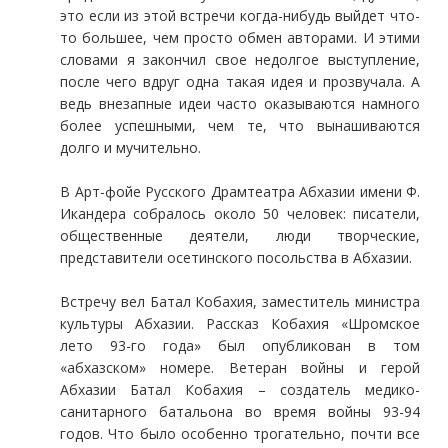
это если из этой встречи когда-нибудь выйдет что-
то большее, чем просто обмен авторами. И этими
словами я закончил свое недолгое выступление,
после чего вдруг одна такая идея и прозвучала. А
ведь внезапные идеи часто оказываются намного
более успешными, чем те, что вынашиваются
долго и мучительно.
В Арт-фойе Русского Драмтеатра Абхазии имени Ф.
Икандера собралось около 50 человек: писатели,
общественные деятели, люди творческие,
представители осетинского посольства в Абхазии.
Встречу вел Батал Кобахия, заместитель министра
культуры Абхазии. Рассказ Кобахия «Шромское
лето 93-го года» был опубликован в том
«абхазском» номере. Ветеран войны и герой
Абхазии Батал Кобахия – создатель медико-
санитарного батальона во время войны 93-94
годов. Что было особенно трогательно, почти все