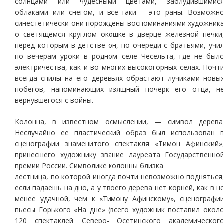
солнцами или чудесными цветами, заблудившимис
облаками или снегом, и все-таки – это раны. Возможн
синестетически они порождены воспоминаниями художник
о светящемся круглом окошке в дверце железной печки
перед которым в детстве он, по очереди с братьями, учи
по вечерам уроки в родном селе Чесельта, где не был
электричества, как и во многих высокогорных селах. Почт
всегда спилы на его деревьях обрастают лучиками новы
побегов, напоминающих изящный почерк его отца, н
вернувшегося с войны.
Колонна, в известном осмыслении, — символ дерева
Неслучайно ее пластический образ был использован 
сценографии знаменитого спектакля «Тимон Афинский»
принесшего художнику звание лауреата Государственно
премии России. Символике колонны близка
лестница, по которой иногда почти невозможно подняться
если падаешь на дно, а у твоего дерева нет корней, как в н
менее удачной, чем к «Тимону Афинскому», сценографи
пьесы Горького «На дне» (всего художник поставил окол
120 спектаклей Северо- Осетинского академическог