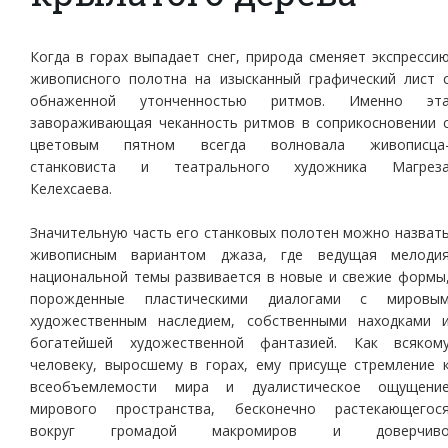
Когда в горах выпадает снег, природа сменяет экспресси
живописного полотна на изысканный графический лист 
обнаженной утонченностью ритмов. Именно эт
завораживающая чеканность ритмов в соприкосновении 
цветовым пятном всегда волновала живописца
станковиста и театрального художника Магрез
Келехсаева.
Значительную часть его станковых полотен можно назват
живописным вариантом джаза, где ведущая мелоди
национальной темы развивается в новые и свежие формы
порожденные пластическими диалогами с мировы
художественным наследием, собственными находками 
богатейшей художественной фантазией. Как всяком
человеку, выросшему в горах, ему присуще стремление 
всеобъемлемости мира и дуалистическое ощущени
мирового пространства, бесконечно растекающегос
вокруг громадой макромиров и доверчив