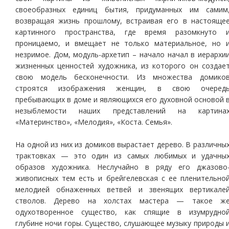
своеобразных единиц бытия, придуманных им самим
возвращая жизнь прошлому, встраивая его в настояще
картинного пространства, где время разомкнуто 
проницаемо, и вмещает не только материальное, но 
незримое. Дом, модуль-архетип – начало начал в иерархи
жизненных ценностей художника, из которого он создае
свою модель бесконечности. Из множества домико
строятся изображения женщин, в свою очеред
пребывающих в доме и являющихся его духовной основой 
незыблемости наших представлений на картина
«Материнство», «Мелодия», «Коста. Семья».
На одной из них из домиков вырастает дерево. В различны
трактовках — это один из самых любимых и удачны
образов художника. Неслучайно в ряду его джазово
живописных тем есть и брейгелевская с ее пленительно
мелодией обнаженных ветвей и звенящих вертикале
стволов. Дерево на холстах мастера — такое ж
одухотворенное существо, как спящие в изумрудно
глубине ночи горы. Существо, слушающее музыку природы 