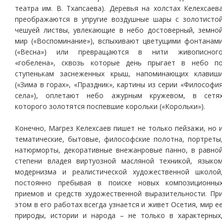
театра им. В. Тхапсаева). Деревья на холстах Келехсаев
преображаются в упругие воздушные шары с золотисто
чешуей листвы, увлекающие в небо достоверный, земно
мир («Воспоминание»), вспыхивают цветущими фонтанам
(«Весна») или превращаются в нити живописног
«гобелена», сквозь которые день прыгает в небо п
ступенькам заснеженных крыш, напоминающих клавиш
(«Зима в горах», «Праздник», картины из серии «Философи
села»), оплетают небо ажурным кружевом, в сетя
которого золотятся поспевшие корольки («Корольки»).
Конечно, Магрез Келехсаев пишет не только пейзажи, но 
тематические, бытовые, философские полотна, портреты
натюрморты, декоративные внежанровые панно, в равно
степени владея виртуозной масляной техникой, языко
модернизма и реалистической художественной школой
постоянно пребывая в поиске новых композиционны
приемов и средств художественной выразительности. Пр
этом в его работах всегда узнается и живет Осетия, мир е
природы, истории и народа – не только в характерных