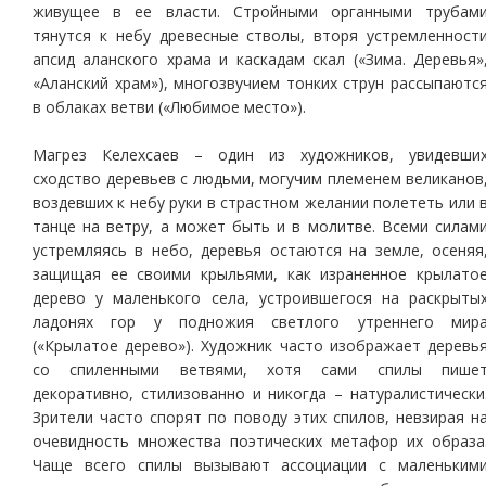
живущее в ее власти. Стройными органными трубам
тянутся к небу древесные стволы, вторя устремленност
апсид аланского храма и каскадам скал («Зима. Деревья»
«Аланский храм»), многозвучием тонких струн рассыпаютс
в облаках ветви («Любимое место»).
Магрез Келехсаев – один из художников, увидевши
сходство деревьев с людьми, могучим племенем великанов
воздевших к небу руки в страстном желании полететь или 
танце на ветру, а может быть и в молитве. Всеми силам
устремляясь в небо, деревья остаются на земле, осеняя
защищая ее своими крыльями, как израненное крылато
дерево у маленького села, устроившегося на раскрыты
ладонях гор у подножия светлого утреннего мир
(«Крылатое дерево»). Художник часто изображает деревь
со спиленными ветвями, хотя сами спилы пише
декоративно, стилизованно и никогда – натуралистически
Зрители часто спорят по поводу этих спилов, невзирая н
очевидность множества поэтических метафор их образа
Чаще всего спилы вызывают ассоциации с маленьким