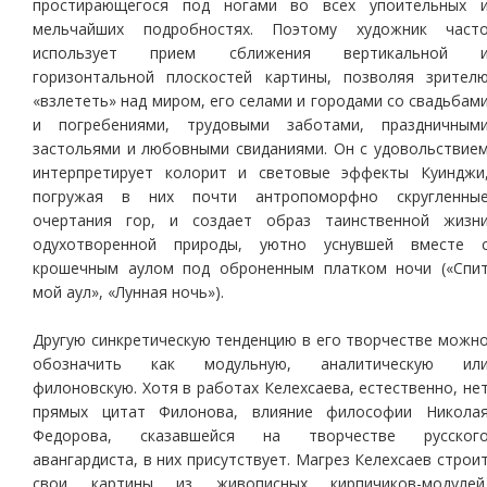
простирающегося под ногами во всех упоительных 
мельчайших подробностях. Поэтому художник част
использует прием сближения вертикальной 
горизонтальной плоскостей картины, позволяя зрител
«взлететь» над миром, его селами и городами со свадьбам
и погребениями, трудовыми заботами, праздничным
застольями и любовными свиданиями. Он с удовольствие
интерпретирует колорит и световые эффекты Куинджи
погружая в них почти антропоморфно скругленны
очертания гор, и создает образ таинственной жизн
одухотворенной природы, уютно уснувшей вместе 
крошечным аулом под оброненным платком ночи («Спи
мой аул», «Лунная ночь»).
Другую синкретическую тенденцию в его творчестве можн
обозначить как модульную, аналитическую ил
филоновскую. Хотя в работах Келехсаева, естественно, не
прямых цитат Филонова, влияние философии Никола
Федорова, сказавшейся на творчестве русског
авангардиста, в них присутствует. Магрез Келехсаев строи
свои картины из живописных кирпичиков-модулей