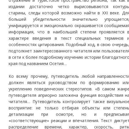
отражение и туристское пространство региона, так как 
издании достаточно четко вырисовываются контур
старины, следы которой возможно найти в ХХI веке. Дл
большей убедительности значительно упрощается
унифицируется и эмоционально окрашивается сообщаема
информация, что в наибольшей степени проявляется 
характере введения в текст специальных терминов 
особенностях цитирования. Подобный ход, в свою очередь
подтолкнет заинтересованного читателя или пользовател
в сети к более подробному изучению истории благодатног
края под названием Осетия…
Ко всему прочему, путеводитель любой направленност
должен являться руководством по формированию ил
укреплению поведенческих стереотипов. «В самом жанр
путеводителя априорно заложена функция воздействия н
читателя… Путеводитель контролирует также визуально
восприятие: не только отбирая объекты или степен
детализации при осмотре, но и предписыва
«соответствующие» реакции и впечатления. Текст диктуе
распределение времени, характер, скорость, рит