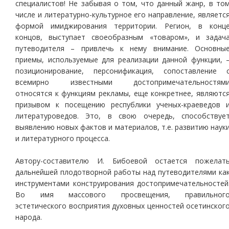
специалистов! Не забывая о том, что данный жанр, в то
числе и литературно-культурное его направление, являетс
формой имиджирования территории. Регион, в конц
концов, выступает своеобразным «товаром», и задач
путеводителя – привлечь к нему внимание. Основны
приемы, используемые для реализации данной функции, 
позиционирование, персонификация, сопоставление 
всемирно известными достопримечательностям
относятся к функциям рекламы, еще конкретнее, являютс
призывом к посещению республики ученых-краеведов 
литературоведов. Это, в свою очередь, способствуе
выявлению новых фактов и материалов, т.е. развитию наук
и литературного процесса.
Автору-составителю И. Бибоевой остается пожелат
дальнейшей плодотворной работы над путеводителями ка
инструментами конструирования достопримечательностей
Во имя массового просвещения, правильног
эстетического восприятия духовных ценностей осетинског
народа.