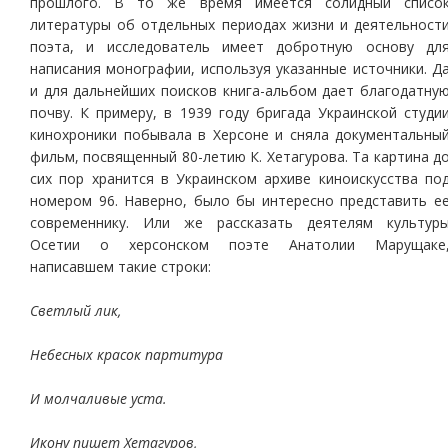
прошлого. В то же время имеется солидный списо
литературы об отдельных периодах жизни и деятельност
поэта, и исследователь имеет добротную основу дл
написания монографии, используя указанные источники. Д
и для дальнейших поисков книга-альбом дает благодатну
почву. К примеру, в 1939 году бригада Украинской студи
кинохроники побывала в Херсоне и сняла документальны
фильм, посвященный 80-летию К. Хетагурова. Та картина д
сих пор хранится в Украинском архиве киноискусства по
номером 96. Наверно, было бы интересно представить е
современнику. Или же рассказать деятелям культур
Осетии о херсонском поэте Анатолии Марущаке
написавшем такие строки:
Светлый лик,
Небесных красок партитура
И молчаливые уста.
Икону пишет Хетагуров,