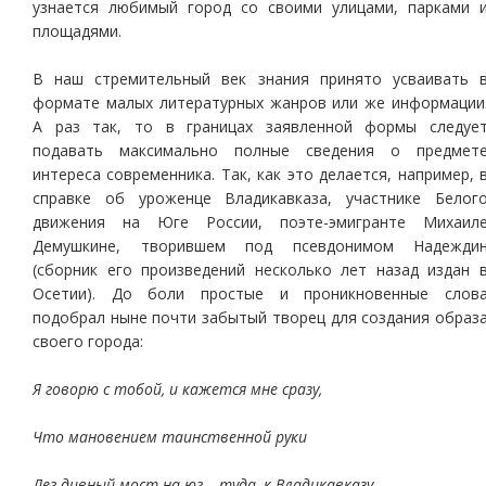
узнается любимый город со своими улицами, парками 
площадями.
В наш стремительный век знания принято усваивать 
формате малых литературных жанров или же информации
А раз так, то в границах заявленной формы следуе
подавать максимально полные сведения о предмет
интереса современника. Так, как это делается, например, 
справке об уроженце Владикавказа, участнике Белог
движения на Юге России, поэте-эмигранте Михаил
Демушкине, творившем под псевдонимом Надежди
(сборник его произведений несколько лет назад издан 
Осетии). До боли простые и проникновенные слов
подобрал ныне почти забытый творец для создания образ
своего города:
Я говорю с тобой, и кажется мне сразу,
Что мановением таинственной руки
Лег дивный мост на юг – туда, к Владикавказу,