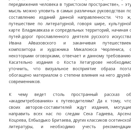
передвижения человека в туристском пространстве», – эт
мысль можно уловить в самых различных руководствах п
составлению изданий данной направленности. Что ж
путешествие по литературной, говоря шире, культурно
карте Владикавказа и сопредельных территорий, начиная 
путей-дорог прославленного деятеля русского искусств
Ивана Айвазовского и заканчивая путешествие
композитора и художника Микалоюса Чюрлениса, 
некоторыми оговорками, отвечает и данному требованию
Касательно издания о Коста Хетагурове необходим
уточнить, что визуальное восприятие образа поэт
обогащено материалом о степени влияния на него друзей
современников.
К чему ведет столь пространный рассказ о
«академтребованиях» к путеводителям? Да к тому, чт
своих авторов-составителей ждут издания, могущи
направить всех нас по следам Сека Гадиева, Арсен
Коцоева, Елбыздыко Бритаева, других классиков осетинско
литературы, и необходимо учесть рекомендаци