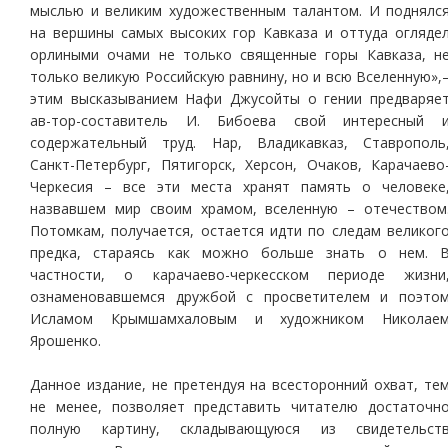
мыслью и великим художественным талантом. И поднялс
на вершины самых высоких гор Кавказа и оттуда огляде
орлиными очами не только священные горы Кавказа, н
только великую Российскую равнину, но и всю Вселенную»,
этим высказыванием Нафи Джусойты о гении предваряе
ав-тор-составитель И. Бибоева свой интересный 
содержательный труд. Нар, Владикавказ, Ставрополь
Санкт-Петербург, Пятигорск, Херсон, Очаков, Карачаево
Черкесия – все эти места хранят память о человеке
назвавшем мир своим храмом, вселенную – отечеством
Потомкам, получается, остается идти по следам великог
предка, стараясь как можно больше знать о нем. 
частности, о карачаево-черкесском периоде жизни
ознаменовавшемся дружбой с просветителем и поэто
Исламом Крымшамхаловым и художником Николае
Ярошенко.
Данное издание, не претендуя на всесторонний охват, те
не менее, позволяет представить читателю достаточн
полную картину, складывающуюся из свидетельст