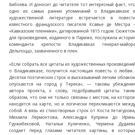
Бибоева. И доносит до читателя тот интересный факт, чт
одно из самых ранних упоминаний о Владикавказе 
художественной литературе встречается в повест
известного французского писателя Ксавье де Местра 
«Кавказские пленники», датированной 1815 годом. Сюжето
для произведения, изданного в Париже, послужила истори
коменданта крепости Владикавказ генерал-майор
Дельпоццо, захваченного в плен.
«Если собрать все цитаты из художественных произведени
о Владикавказе, получится настоящая повесть о любви
Десятки поэтических строк и высказываний легким облако
опускаются на город у Терека», — таковы убеждени
автора проекта, к слову, подобравшей цитаты таки
образом, что они не только связаны с местом, на которо
находятся на карте, но и логически перекликаются межд
собой. А вязь из стихотворных строк от Коста Хетагурова
Михаила Лермонтова, Александра Куприна до Ирин
Гуржибековой, Натальи Куличенко, Чермена Дудаев
создает перед глазами читателя картины, в которы