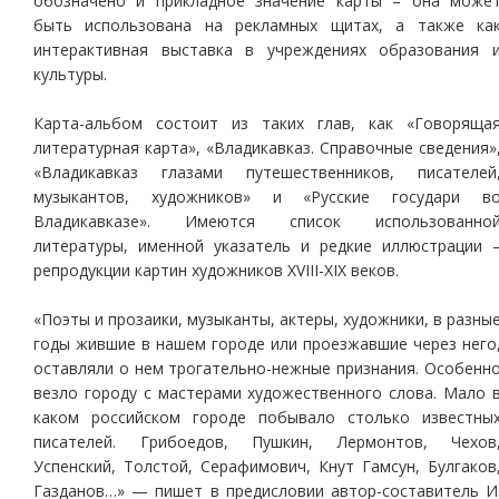
обозначено и прикладное значение карты – она може
быть использована на рекламных щитах, а также ка
интерактивная выставка в учреждениях образования 
культуры.
Карта-альбом состоит из таких глав, как «Говоряща
литературная карта», «Владикавказ. Справочные сведения»
«Владикавказ глазами путешественников, писателей
музыкантов, художников» и «Русские государи в
Владикавказе». Имеются список использованно
литературы, именной указатель и редкие иллюстрации 
репродукции картин художников XVIII-XIX веков.
«Поэты и прозаики, музыканты, актеры, художники, в разны
годы жившие в нашем городе или проезжавшие через него
оставляли о нем трогательно-нежные признания. Особенн
везло городу с мастерами художественного слова. Мало 
каком российском городе побывало столько известны
писателей. Грибоедов, Пушкин, Лермонтов, Чехов
Успенский, Толстой, Серафимович, Кнут Гамсун, Булгаков
Газданов…» — пишет в предисловии автор-составитель И