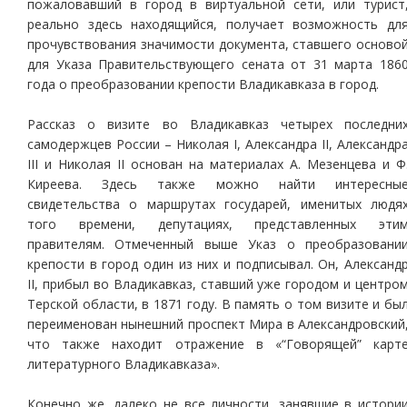
пожаловавший в город в виртуальной сети, или турист
реально здесь находящийся, получает возможность дл
прочувствования значимости документа, ставшего осново
для Указа Правительствующего сената от 31 марта 186
года о преобразовании крепости Владикавказа в город.
Рассказ о визите во Владикавказ четырех последни
самодержцев России – Николая I, Александра II, Александр
III и Николая II основан на материалах А. Мезенцева и Ф
Киреева. Здесь также можно найти интересны
свидетельства о маршрутах государей, именитых людя
того времени, депутациях, представленных эти
правителям. Отмеченный выше Указ о преобразовани
крепости в город один из них и подписывал. Он, Александ
II, прибыл во Владикавказ, ставший уже городом и центро
Терской области, в 1871 году. В память о том визите и бы
переименован нынешний проспект Мира в Александровский
что также находит отражение в «“Говорящей” карт
литературного Владикавказа».
Конечно же, далеко не все личности, занявшие в истори