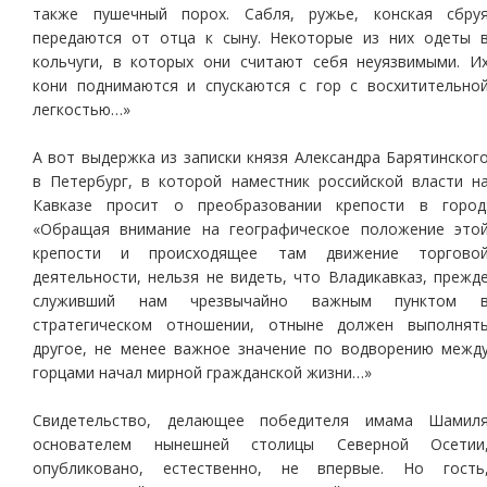
также пушечный порох. Сабля, ружье, конская сбру
передаются от отца к сыну. Некоторые из них одеты 
кольчуги, в которых они считают себя неуязвимыми. И
кони поднимаются и спускаются с гор с восхитительно
легкостью…»
А вот выдержка из записки князя Александра Барятинског
в Петербург, в которой наместник российской власти н
Кавказе просит о преобразовании крепости в город
«Обращая внимание на географическое положение это
крепости и происходящее там движение торгово
деятельности, нельзя не видеть, что Владикавказ, прежд
служивший нам чрезвычайно важным пунктом 
стратегическом отношении, отныне должен выполнят
другое, не менее важное значение по водворению межд
горцами начал мирной гражданской жизни…»
Свидетельство, делающее победителя имама Шамил
основателем нынешней столицы Северной Осетии
опубликовано, естественно, не впервые. Но гость