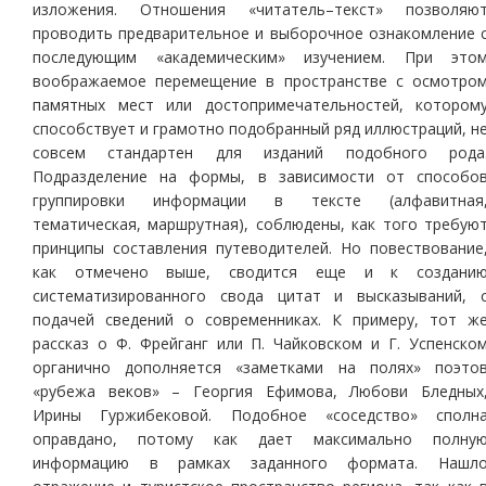
изложения. Отношения «читатель–текст» позволяю
проводить предварительное и выборочное ознакомление 
последующим «академическим» изучением. При это
воображаемое перемещение в пространстве с осмотро
памятных мест или достопримечательностей, котором
способствует и грамотно подобранный ряд иллюстраций, н
совсем стандартен для изданий подобного рода
Подразделение на формы, в зависимости от способо
группировки информации в тексте (алфавитная
тематическая, маршрутная), соблюдены, как того требую
принципы составления путеводителей. Но повествование
как отмечено выше, сводится еще и к создани
систематизированного свода цитат и высказываний, 
подачей сведений о современниках. К примеру, тот ж
рассказ о Ф. Фрейганг или П. Чайковском и Г. Успенско
органично дополняется «заметками на полях» поэто
«рубежа веков» – Георгия Ефимова, Любови Бледных
Ирины Гуржибековой. Подобное «соседство» сполн
оправдано, потому как дает максимально полну
информацию в рамках заданного формата. Нашл