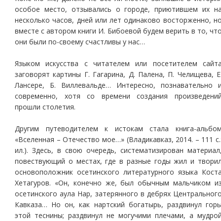
особое место, отзывались о городе, приютившем их н
несколько часов, дней или лет одинаково восторженно, н
вместе с автором книги И. Бибоевой будем верить в то, чт
они были по-своему счастливы у нас…
Языком искусства с читателем или посетителем сайт
заговорят картины Г. Гагарина, Д. Палена, П. Челищева, Е
Лансере, Б. Виллевальде… Интересно, познавательно 
современно, хотя со времени создания произведени
прошли столетия.
Другим путеводителем к истокам стала книга-альбо
«Вселенная – Отечество мое…» (Владикавказ, 2014. – 111 с.
ил.). Здесь, в свою очередь, систематизирован материал
повествующий о местах, где в разные годы жил и твори
основоположник осетинского литературного языка Кост
Хетагуров. «Он, конечно же, был обычным мальчиком и
осетинского аула Нар, затерянного в дебрях Центральног
Кавказа… Но он, как нартский богатырь, раздвинул гор
этой теснины; раздвинул не могучими плечами, а мудро