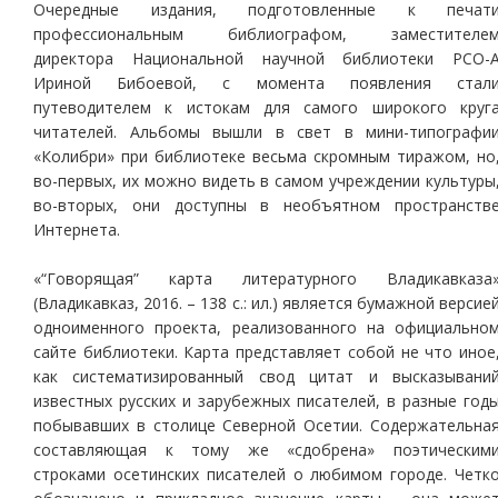
Очередные издания, подготовленные к печат
профессиональным библиографом, заместителе
директора Национальной научной библиотеки РСО-
Ириной Бибоевой, с момента появления стал
путеводителем к истокам для самого широкого круг
читателей. Альбомы вышли в свет в мини-типографи
«Колибри» при библиотеке весьма скромным тиражом, но
во-первых, их можно видеть в самом учреждении культуры
во-вторых, они доступны в необъятном пространств
Интернета.
«“Говорящая” карта литературного Владикавказа
(Владикавказ, 2016. – 138 с.: ил.) является бумажной версие
одноименного проекта, реализованного на официально
сайте библиотеки. Карта представляет собой не что иное
как систематизированный свод цитат и высказывани
известных русских и зарубежных писателей, в разные год
побывавших в столице Северной Осетии. Содержательна
составляющая к тому же «сдобрена» поэтическим
строками осетинских писателей о любимом городе. Четк