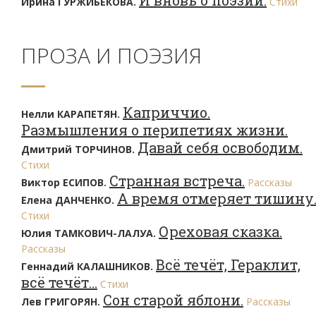
И вновь о поэзии.
Ирина ГУРЖИБЕКОВА.
Стихи
ПРОЗА И ПОЭЗИЯ
Каприччио.
Нелли КАРАПЕТЯН.
Размышления о перипетиях жизни.
Давай себя освободим.
Дмитрий ТОРЧИНОВ.
Стихи
Странная встреча.
Виктор ЕСИПОВ.
Рассказы
А время отмеряет тишину
Елена ДАНЧЕНКО.
Стихи
Ореховая сказка.
Юлия ТАМКОВИЧ-ЛАЛУА.
Рассказы
Всё течёт, Гераклит,
Геннадий КАЛАШНИКОВ.
всё течёт…
Стихи
Сон старой яблони.
Лев ГРИГОРЯН.
Рассказы