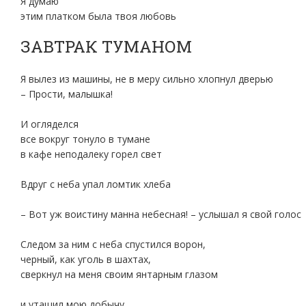
Я думаю
этим платком была твоя любовь
ЗАВТРАК ТУМАНОМ
Я вылез из машины, не в меру сильно хлопнул дверью
– Прости, малышка!
И огляделся
все вокруг тонуло в тумане
в кафе неподалеку горел свет
Вдруг с неба упал ломтик хлеба
– Вот уж воистину манна небесная! – услышал я свой голос
Следом за ним с неба спустился ворон,
черный, как уголь в шахтах,
сверкнул на меня своим янтарным глазом
и утащил мою добычу