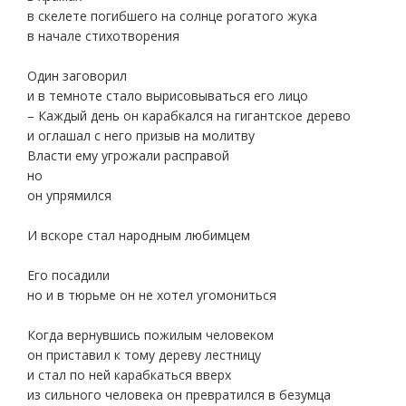
в скелете погибшего на солнце рогатого жука
в начале стихотворения
Один заговорил
и в темноте стало вырисовываться его лицо
– Каждый день он карабкался на гигантское дерево
и оглашал с него призыв на молитву
Власти ему угрожали расправой
но
он упрямился
И вскоре стал народным любимцем
Его посадили
но и в тюрьме он не хотел угомониться
Когда вернувшись пожилым человеком
он приставил к тому дереву лестницу
и стал по ней карабкаться вверх
из сильного человека он превратился в безумца