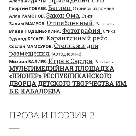
Привидения.
Алета АЙДАРТИ.
Стихи
Беглец.
Георгий ГОБАЕВ.
Отрывок из романа
Закон Ома.
Алан РАМОНОВ.
Стихи
Отшибленный.
Залим МАИРОВ.
Рассказы
Фотография.
Влада ПОДШИБЯКИНА.
Стихи
Карантинный рейс
Эдуард БЕСАЕВ.
Стеллажи для
Сослан МАМСУРОВ.
размещения.
(Автодневник)
Игра в Сартра.
Михаил ВАЛИЕВ.
Рассказы
МУЛЬТИМЕДИЙНАЯ ПЛОЩАДКА
«ПИОНЕР» РЕСПУБЛИКАНСКОГО
ДВОРЦА ДЕТСКОГО ТВОРЧЕСТВА ИМ.
Б.Е. КАБАЛОЕВА
ПРОЗА И ПОЭЗИЯ-2