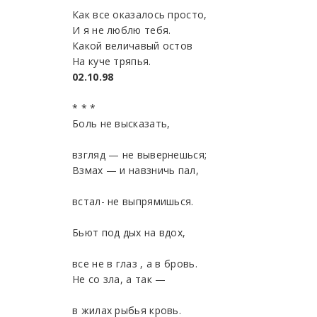
Как все оказалось просто,
И я не люблю тебя.
Какой величавый остов
На куче тряпья.
02.10.98
* * *
Боль не высказать,
взгляд — не вывернешься;
Взмах — и навзничь пал,
встал- не выпрямишься.
Бьют под дых на вдох,
все не в глаз , а в бровь.
Не со зла, а так —
в жилах рыбья кровь.