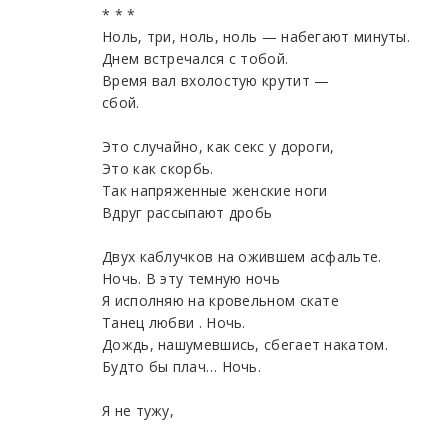
* * *
Ноль, три, ноль, ноль — набегают минуты.
Днем встречался с тобой.
Время вал вхолостую крутит —
сбой.
Это случайно, как секс у дороги,
Это как скорбь.
Так напряженные женские ноги
Вдруг рассыпают дробь
Двух каблучков на ожившем асфальте.
Ночь. В эту темную ночь
Я исполняю на кровельном скате
Танец любви . Ночь.
Дождь, нашумевшись, сбегает накатом.
Будто бы плач… Ночь.
Я не тужу,