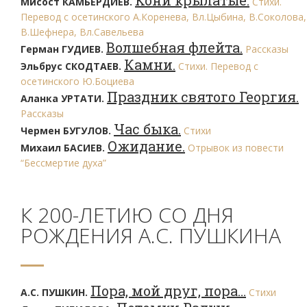
Кони крылатые.
Мисост КАМБЕРДИЕВ.
Стихи.
Перевод с осетинского А.Коренева, Вл.Цыбина, В.Соколова,
В.Шефнера, Вл.Савельева
Волшебная флейта.
Герман ГУДИЕВ.
Рассказы
Камни.
Эльбрус СКОДТАЕВ.
Стихи. Перевод с
осетинского Ю.Боциева
Праздник святого Георгия.
Аланка УРТАТИ.
Рассказы
Час быка.
Чермен БУГУЛОВ.
Стихи
Ожидание.
Михаил БАСИЕВ.
Отрывок из повести
“Бессмертие духа”
К 200-ЛЕТИЮ СО ДНЯ
РОЖДЕНИЯ А.С. ПУШКИНА
Пора, мой друг, пора…
А.С. ПУШКИН.
Стихи