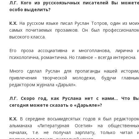
Л.Г. Кого из русскоязычных писателей Вы может
особо выделить?
К.Х.
На русском языке писал Руслан Тотров, один из мои
самых почитаемых прозаиков. Он был профессионало
высокого класса.
Его проза ассоциативна и многопланова, лирична 
психологична, романтична. Но главное – всегда интересна.
Много сделал Руслан для пропаганды нашей истории
привлечения творческой молодежи, будучи главны
редактором журнала «Дарьял».
Л.Г. Скоро год, как Руслана нет с нами… Что В
сегодня можете сказать о «Дарьяле»?
К.Х.
В середине восьмидесятых годов я был редакторо
альманаха «Литературная Осетия» на общественны
началах, т.е. не получал зарплату, только читал 