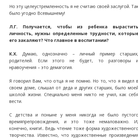
Но эту целеустремленность я не считаю своей заслугой. Та
было угодно Всевышнему!
Л.Г. Получается, чтобы из ребенка вырастит
личность, нужны определенные трудности, которы
его закаляют? Что главное в воспитании?
К.Х.
Думаю, однозначно – личный пример старших
родителей. Если этого не будет, то разговоры 
нравоучения – это демагогия.
Я говорил Вам, что отца я не помню. Но то, что я видел 
своем доме, слышал от деда и других старших, было мое
школой жизни. Специально меня никто не учил, как себ
вести.
С детства и поныне у меня никогда не было пустог
времяпрепровождения, и это тоже немаловажно. И
конечно, книги!.. Ведь чтение тоже форма художественног
творчества. Известно, что художественные произведени