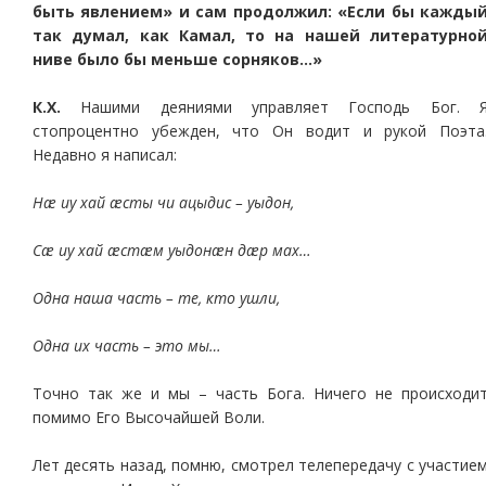
быть явлением» и сам продолжил: «Если бы кажды
так думал, как Камал, то на нашей литературно
ниве было бы меньше сорняков…»
К.Х.
Нашими деяниями управляет Господь Бог. 
стопроцентно убежден, что Он водит и рукой Поэта
Недавно я написал:
Нæ иу хай æсты чи ацыдис – уыдон,
Сæ иу хай æстæм уыдонæн дæр мах…
Одна наша часть – те, кто ушли,
Одна их часть – это мы…
Точно так же и мы – часть Бога. Ничего не происходи
помимо Его Высочайшей Воли.
Лет десять назад, помню, смотрел телепередачу с участие