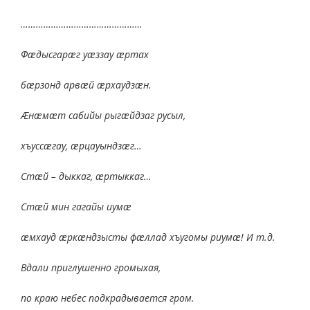
…………………………………………
Фæдысгарæг уæззау æртах
бæрзонд арвæй æрхаудзæн.
Æнæмæт сабийы рыгæйдзаг русыл,
хъуссæгау, æрцауындзæг…
Стæй – дыккаг, æртыккаг…
Стæй мин гагайы иумæ
æмхауд æркæндзысты фæллад хъугомы риумæ! И т.д.
Вдали приглушенно громыхая,
по краю небес подкрадывается гром.