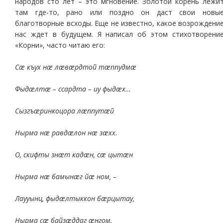
народов сто лет – это мгновение. Золотой корень лежи
там где-то, рано или поздно он даст свои новы
благотворные всходы. Еще не известно, какое возрождени
нас ждет в будущем. Я написал об этом стихотворени
«Корни», часто читаю его:
Сæ къух нæ лæвæрдтой тæппудмæ
Фыдæлтæ – ссардта – иу фыдæх…
Сызгъæринкоцора лæппутæй
Нырма нæ равдæлон нæ зæхх.
О, скифты знæт кадæн, сæ цытæн
Нырма нæ бамынæг йæ ном, –
Лаууынц, фыдæлтыккон бæрцытау,
Нырма сæ байзæддаг æнгом.