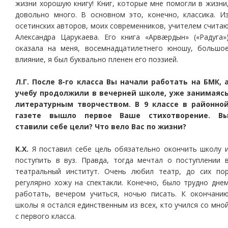
жизни хорошую книгу! Книг, которые мне помогли в жизни
довольно много. В основном это, конечно, классика. И
осетинских авторов, моих современников, учителем счита
Александра Царукаева. Его книга «Арвæрдын» («Радуга»
оказала на меня, восемнадцатилетнего юношу, большо
влияние, я был буквально пленен его поэзией.
Л.Г. После 8-го класса Вы начали работать на БМК, 
учебу продолжили в вечерней школе, уже занимаяс
литературным творчеством. В 9 классе в районно
газете вышло первое Ваше стихотворение. В
ставили себе цели? Что вело Вас по жизни?
К.Х.
Я поставил себе цель обязательно окончить школу 
поступить в вуз. Правда, тогда мечтал о поступлении 
театральный институт. Очень любил театр, до сих по
регулярно хожу на спектакли. Конечно, было трудно дне
работать, вечером учиться, ночью писать. К окончани
школы я остался единственным из всех, кто учился со мно
с первого класса.