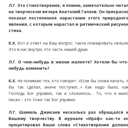
Л.Г. Это стихотворение, я помню, замечательно чита
на творческом вечере Анатолий Галаов. Он прекрасн
показал постепенное нарастание этого природног
явления, с которым нарастал и ритмический рисуно
стиха.
К.Х.
Вот и ответ на Ваш вопрос: такое планировать нельзя
Это в нас внутри, это часть нашей души.
Л.Г. О чем-нибудь в жизни жалеете? Хотели бы что
нибудь изменить?
К.Х.
Не понимаю тех, кто говорит: «Если бы снова начать, 
бы так сделал, иначе поступил…» Как надо было, ка
Господь Бог управил, так и сложилось… То, что я мал
писал – это тоже так Бог управил.
Л.Г. Шамиль Джикаев несколько раз обращался 
Вашему творчеству. В журнале «Ираф» как-то о
процитировал Ваши слова «Стихотворение должн