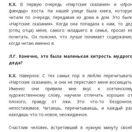
К.Х.
В первую очередь «Нартские сказания» и «Иро
фæндыр» Коста. На нашей улице была книга, котору
читали по очереди, передавая из дома в дом. Это был
«Нартские сказания». Когда она попадала к нам, то де
(отец отца) меня, самого младшего в семье, просил е
почитать. Он пояснял, что лучше понимает содержание
когда читаю именно я.
Л.Г. Конечно, это была маленькая хитрость мудрог
деда?
К.Х.
Наверное. С тех самых пор я люблю перечитыват
«Нартские сказания», и они не перестают меня восхищать
Именно они привили мне вкус к осетинском
художественному слову, научили отличать хорошее о
плохого, правду от лжи. Это что-то бездонное
непостижимое. Читаешь, перечитываешь, и каждый ра
находишь что-то новое, неожиданное.
Счастлив человек, встретивший в нужную минуту свое