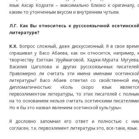
язык Ахсар Кодзати – максимально близко к оригиналу, 
каким-то утонченным вкусом и внутренним чутьем.
Л.Г. Как Вы относитесь к русскоязычной осетинско
литературе?
К.Х.
Вопрос сложный, даже дискуссионный. Я в свое врем
спрашивал у Васо Абаева, как он относится, например, 
творчеству Езетхан Уруймаговой, Хаджи-Мурата Мугуева
Василия Цаголова и других русскоязычных писателей
Правомерно ли считать эти имена именами осетинско
литературы? Васо Абаев ответил со свойственной ем
дипломатичностью: «Коль скоро язык являетс
первоэлементом литературы, то этих писателей с полны
на то основанием нельзя считать осетинскими писателями
Но я бы это назвал явлением осетинской культуры».
Я дословно запомнил его ответ и полностью с ни
согласен, т.к. первоэлемент литературы это, все-таки, язык.