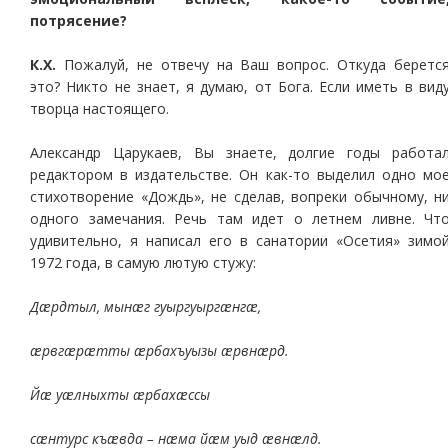
потрясение?
К.Х.
Пожалуй, не отвечу на Ваш вопрос. Откуда беретс
это? Никто не знает, я думаю, от Бога. Если иметь в вид
творца настоящего.
Александр Царукаев, Вы знаете, долгие годы работа
редактором в издательстве. Он как-то выделил одно мо
стихотворение «Дождь», не сделав, вопреки обычному, н
одного замечания. Речь там идет о летнем ливне. Чт
удивительно, я написал его в санатории «Осетия» зимо
1972 года, в самую лютую стужу:
Дæрдтыл, мынæг гуыргуыргæнгæ,
æрвгæрæтты æрбахъуызы æрвнæрд.
Йæ уæлныхты æрбахæссы
сæнтурс къæвда – нæма йæм уыд æвнæлд.