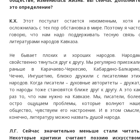
обществе, изменилась жизнь. Вы сейчас дополнит
это определение?
К.Х.
Этот постулат остается неизменным, хотя 
осложнилась с тех пор обстановка в мире. Поэтому я част
говорю, что нам надо поддерживать тесную связь 
литературами народов Кавказа.
Не бывает плохих и хороших народов. Народа
свойственно тянуться друг к другу. Мы регулярно приезжал
раньше в Карачаево-Черкесию, Кабардино-Балкарию
Чечню, Ингушетию, близко дружили с писателями эти
народов. Когда писатели – духовные авторитеты – дружат
то народы тоже становятся ближе друг к другу. А это ка
раз то, что нам нужно на Кавказе. Мы, писатели, боле
остро ощущаем проблемы, которые волнуют наш
общество, чувствуем его настроение. И в этом смысле
конечно, литературу можно назвать душой народа.
Л.Г. Сейчас значительно меньше стали читать
Некоторые критики считают поэзию искусство