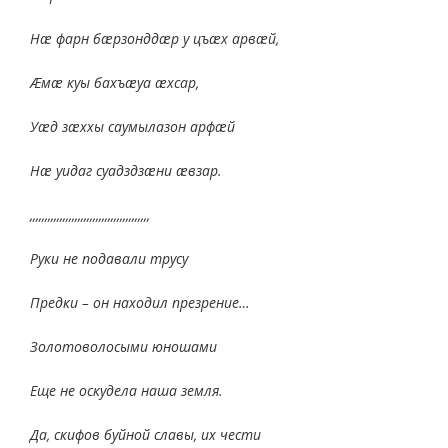
Нæ фарн бæрзонддæр у цъæх арвæй,
Æмæ куы бахъæуа æхсар,
Уæд зæххы саумылазон арфæй
Нæ уидаг суадздзæни æвзар.
,,,,,,,,,,,,,,,,,,,,,,,,,,,,,,,,,,,,,,,,
Руки не подавали трусу
Предки – он находил презрение…
Золотоволосыми юношами
Еще не оскудела наша земля.
Да, скифов буйной славы, их чести