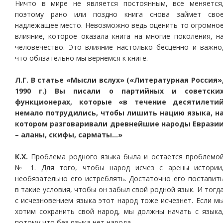
Ничто в мире не является постоянным, все меняется
поэтому рано или поздно книга снова займет сво
надлежащее место. Невозможно ведь оценить то огромно
влияние, которое оказала книга на многие поколения, н
человечество. Это влияние настолько бесценно и важно
что обязательно мы вернемся к книге.
Л.Г. В статье «Мысли вслух» («Литературная Россия»
1990 г.) Вы писали о партийных и советски
функционерах, которые «в течение десятилети
немало потрудились, чтобы лишить нацию языка, н
котором разговаривали древнейшие народы Еврази
– аланы, скифы, сарматы…»
К.Х.
Проблема родного языка была и остается проблемо
№ 1. Для того, чтобы народ исчез с арены истории
необязательно его истреблять. Достаточно его поставит
в такие условия, чтобы он забыл свой родной язык. И тогд
с исчезновением языка этот народ тоже исчезнет. Если м
хотим сохранить свой народ, мы должны начать с языка
потому что без языка нет народа.