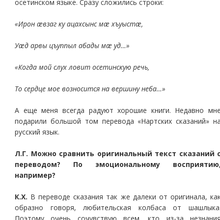
осетинском языке. Сразу сложились строки:
«Ирон æвзаг ку ацахсынс мæ хъуыстæ,
Уæд арвы цъуппыл абады мæ уд…»
«Когда мой слух ловит осетинскую речь,
То сердце мое возносится на вершину неба…»
А еще меня всегда радуют хорошие книги. Недавно мн
подарили большой том перевода «Нартских сказаний» н
русский язык.
Л.Г. Можно сравнить оригинальный текст сказаний 
переводом? По эмоциональному восприятию
например?
К.Х.
В переводе сказания так же далеки от оригинала, ка
образно говоря, любительская колбаса от шашлыка
Поэтому очень сочувствую всем, кто из-за незнани