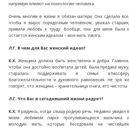
напрямую влияют на психологию человека.
Очень многим в жизни я обязан матери. Она сделала все
чтобы я вырос порядочным человеком, уважал старших
привила любовь к труду. Вообще, она для меня была 
остается женским идеалом – моя мать Уæлга.
Л.Г. В чем для Вас женский идеал?
К.Х.
Женщина должна быть женственна и добра. Главное
чтобы она достойно воспитала детей, была предана мужу
старалась поддерживать в семье атмосфер
благожелательности и духовного равновесия. Не зря ж
говорят, что женщина – хранительница очага, его чистоты.
Л.Г. Что Вас в сегодняшней жизни радует?
К.Х.
Я радуюсь, когда слышу родную речь. Недавно увидел 
моем любимом парке прогуливающихся мальчика 
молодую мать, которые беседовали на чистейше