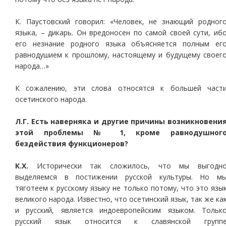
К. Паустовский говорил: «Человек, не знающий родног
языка, – дикарь. Он вредоносен по самой своей сути, иб
его незнание родного языка объясняется полным ег
равнодушием к прошлому, настоящему и будущему своег
народа…»
К сожалению, эти слова относятся к большей част
осетинского народа.
Л.Г. Есть наверняка и другие причины возникновени
этой проблемы № 1, кроме равнодушног
бездействия функционеров?
К.Х.
Исторически так сложилось, что мы выгодн
выделяемся в постижении русской культуры. Но м
тяготеем к русскому языку не только потому, что это язы
великого народа. Известно, что осетинский язык, так же ка
и русский, является индоевропейским языком. Тольк
русский язык относится к славянской групп