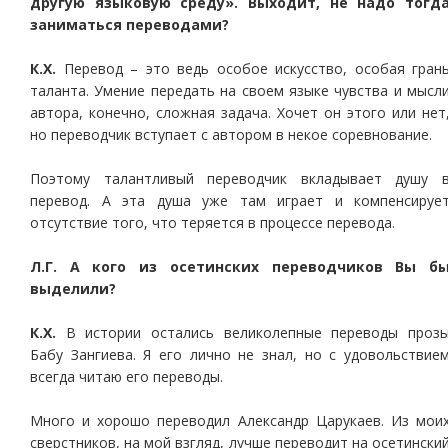
другую языковую среду». Выходит, не надо тогд
заниматься переводами?
К.Х.
Перевод – это ведь особое искусство, особая гран
таланта. Умение передать на своем языке чувства и мысл
автора, конечно, сложная задача. Хочет он этого или нет
но переводчик вступает с автором в некое соревнование.
Поэтому талантливый переводчик вкладывает душу 
перевод. А эта душа уже там играет и компенсируе
отсутствие того, что теряется в процессе перевода.
Л.Г. А кого из осетинских переводчиков Вы б
выделили?
К.Х.
В истории остались великолепные переводы проз
Бабу Зангиева. Я его лично не знал, но с удовольствие
всегда читаю его переводы.
Много и хорошо переводил Александр Царукаев. Из мои
сверстников, на мой взгляд, лучше переводит на осетински