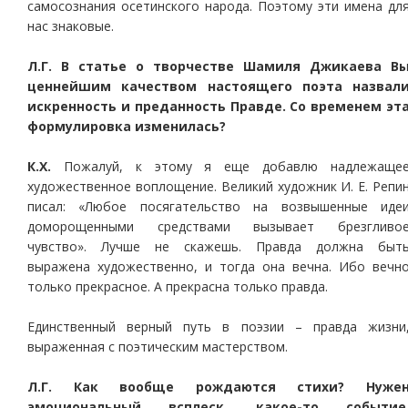
самосознания осетинского народа. Поэтому эти имена дл
нас знаковые.
Л.Г. В статье о творчестве Шамиля Джикаева В
ценнейшим качеством настоящего поэта назвал
искренность и преданность Правде. Со временем эт
формулировка изменилась?
К.Х.
Пожалуй, к этому я еще добавлю надлежаще
художественное воплощение. Великий художник И. Е. Репи
писал: «Любое посягательство на возвышенные иде
доморощенными средствами вызывает брезгливо
чувство». Лучше не скажешь. Правда должна быт
выражена художественно, и тогда она вечна. Ибо вечн
только прекрасное. А прекрасна только правда.
Единственный верный путь в поэзии – правда жизни
выраженная с поэтическим мастерством.
Л.Г. Как вообще рождаются стихи? Нуже
эмоциональный всплеск, какое-то событие