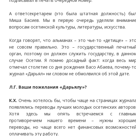
подписывал в печать очередной номер.
А ответсекретарем (это была штатная должность) бы
Миша Басиев. Мы в первую очередь уделяли внимани
вопросам осетинской культуры, литературы, искусства.
Когда говорят, что альманах – это чье-то «детище» – эт
не совсем правильно. Это – государственный печатны
орган, поэтому он должен служить государству, в данно
случае Осетии. Я помню досадный факт: когда весь ми
отмечал столетие со дня рождения Васо Абаева, почему-т
журнал «Дарьял» ни словом не обмолвился об этой дате.
Л.Г. Ваши пожелания «Дарьялу»?
К.Х.
Очень хотелось бы, чтобы чаще на страницах журнал
появлялись переводы лучших молодых осетинских авторов
Хотя здесь мы опять встречаемся с главны
противоречием нашего времени – нужны хороши
переводы, но чаще всего нет финансовых возможносте
оплачивать эту работу.