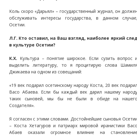
Коль скоро «Дарьял» – государственный журнал, он долже
обслуживать интересы государства, в данном случае
Осетии.
Л.Г. Кто оставил, на Ваш взгляд, наиболее яркий сле
в культуре Осетии?
К.Х.
Культура – понятие широкое. Если сузить вопрос 
выделить литературу, то я процитирую слова Шамил
Джикаева на одном из совещаний:
«19 век подарил осетинскому народу Коста, 20 век подари
Васо Абаева. Если бы каждый век дарил нашему народ
таких сыновей, мы бы не были в обиде на нашег
Создателя».
Я согласен с этими словами. Достойнейшие сыновья Осети
– Коста Хетагуров и патриарх мировой иранистики Вас
Абаев оказали огромное влияние на становлени