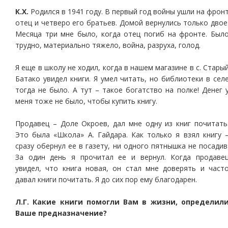
К.Х.
Родился в 1941 году. В первый год войны ушли на фрон
отец и четверо его братьев. Домой вернулись только двое
Месяца три мне было, когда отец погиб на фронте. Был
трудно, материально тяжело, война, разруха, голод.
Я еще в школу не ходил, когда в нашем магазине в с. Стары
Батако увидел книги. Я умел читать, но библиотеки в сел
тогда не было. А тут – такое богатство на полке! Денег 
меня тоже не было, чтобы купить книгу.
Продавец – Доле Окроев, дал мне одну из книг почитать
Это была «Школа» А. Гайдара. Как только я взял книгу 
сразу обернул ее в газету, ни одного пятнышка не посадив
За один день я прочитал ее и вернул. Когда продаве
увидел, что книга новая, он стал мне доверять и част
давал книги почитать. Я до сих пор ему благодарен.
Л.Г. Какие книги помогли Вам в жизни, определил
Ваше предназначение?