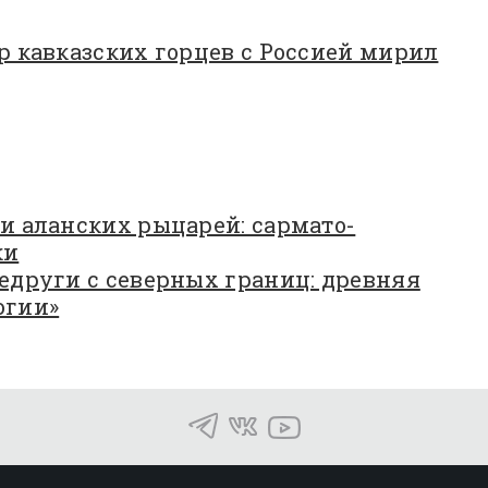
р кавказских горцев с Россией мирил
и аланских рыцарей: сармато-
ки
едруги с северных границ: древняя
огии»