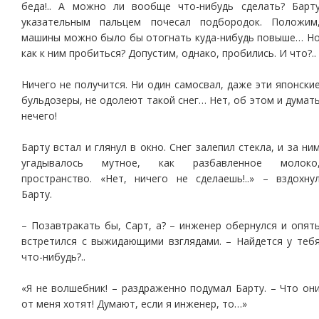
беда!.. А можно ли вообще что-нибудь сделать? Барт
указательным пальцем почесал подбородок. Положим
машины можно было бы отогнать куда-нибудь повыше… Н
как к ним пробиться? Допустим, однако, пробились. И что?..
Ничего не получится. Ни один самосвал, даже эти японски
бульдозеры, не одолеют такой снег… Нет, об этом и думат
нечего!
Барту встал и глянул в окно. Снег залепил стекла, и за ни
угадывалось мутное, как разбавленное молоко
пространство. «Нет, ничего не сделаешь!..» – вздохну
Барту.
– Позавтракать бы, Сарт, а? – инженер обернулся и опят
встретился с выжидающими взглядами. – Найдется у теб
что-нибудь?..
«Я не волшебник! – раздраженно подумал Барту. – Что он
от меня хотят! Думают, если я инженер, то…»