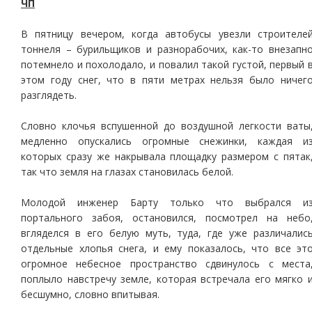
ЧП
В пятницу вечером, когда автобусы увезли строителе
тоннеля – бурильщиков и разнорабочих, как-то внезапн
потемнело и похолодало, и повалил такой густой, первый 
этом году снег, что в пяти метрах нельзя было ничег
разглядеть.
Словно клочья вспушенной до воздушной легкости ваты
медленно опускались огромные снежинки, каждая и
которых сразу же накрывала площадку размером с пятак
так что земля на глазах становилась белой.
Молодой инженер Барту только что выбрался и
портального забоя, остановился, посмотрел на небо
вгляделся в его белую муть, туда, где уже различалис
отдельные хлопья снега, и ему показалось, что все эт
огромное небесное пространство сдвинулось с места
поплыло навстречу земле, которая встречала его мягко 
бесшумно, словно впитывая.