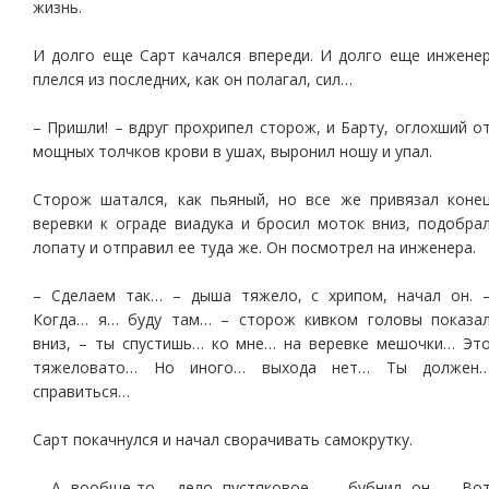
жизнь.
И долго еще Сарт качался впереди. И долго еще инжене
плелся из последних, как он полагал, сил…
– Пришли! – вдруг прохрипел сторож, и Барту, оглохший о
мощных толчков крови в ушах, выронил ношу и упал.
Сторож шатался, как пьяный, но все же привязал коне
веревки к ограде виадука и бросил моток вниз, подобра
лопату и отправил ее туда же. Он посмотрел на инженера.
– Сделаем так… – дыша тяжело, с хрипом, начал он. 
Когда… я… буду там… – сторож кивком головы показа
вниз, – ты спустишь… ко мне… на веревке мешочки… Эт
тяжеловато… Но иного… выхода нет… Ты должен
справиться…
Сарт покачнулся и начал сворачивать самокрутку.
– А вообще-то… дело пустяковое… – бубнил он. – Во