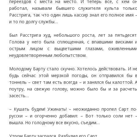
переездов с места на место. И теперь все, с кем о
работал, называли бывшего служителя культа тольк
Расстрига, так что один лишь кассир знал его полное имя 
и то по долгу службы…
Был Расстрига худ, небольшого роста, лет за пятьдесят
Голова у него была сплющенная, с впавшими висками 
острым лицом с выцветшими глазами, оживленным
неудовлетворенным любопытством.
Молодому Барту стало скучно. Хотелось действовать. И н
будь сейчас этой мерзкой погоды, он отправился бы 
тоннель – свет там есть всегда – и занялся бы калоттой. 
поутру, на свежую голову, можно было бы и за расчет
засесть…
– Кушать будем! Ужинать! – неожиданно пропел Сарт по
русски – и огорченно добавил: – Вот только соли нет 
вышла. Но голодному все вкусно, съедим…
Утром Барту заспался. Разбудил его Сарт.