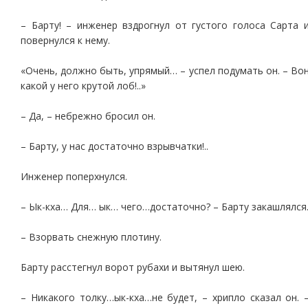
– Барту! – инженер вздрогнул от густого голоса Сарта 
повернулся к нему.
«Очень, должно быть, упрямый… – успел подумать он. – Во
какой у него крутой лоб!..»
– Да, – небрежно бросил он.
– Барту, у нас достаточно взрывчатки!..
Инженер поперхнулся.
– Ык-кха… Для… ык… чего…достаточно? – Барту закашлялся
– Взорвать снежную плотину.
Барту расстегнул ворот рубахи и вытянул шею.
– Никакого толку…ык-кха…не будет, – хрипло сказал он. 