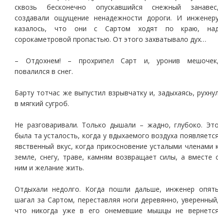
сквозь бесконечно опускавшийся снежный занавес
создавали ощущение ненадежности дороги. И инженер
казалось, что они с Сартом ходят по краю, на
сорокаметровой пропастью. От этого захватывало дух…
– Отдохнем! – прохрипел Сарт и, уронив мешочек
повалился в снег.
Барту тотчас же выпустил взрывчатку и, задыхаясь, рухну
в мягкий сугроб.
Не разговаривали. Только дышали – жадно, глубоко. Эт
была та усталость, когда у вдыхаемого воздуха появляетс
явственный вкус, когда прикосновение усталыми членами 
земле, снегу, траве, камням возвращает силы, а вместе 
ним и желание жить.
Отдыхали недолго. Когда пошли дальше, инженер опят
шагал за Сартом, переставляя ноги деревянно, уверенный
что никогда уже в его онемевшие мышцы не вернетс