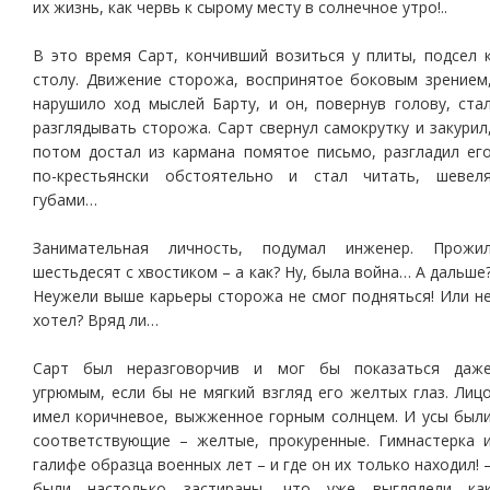
их жизнь, как червь к сырому месту в солнечное утро!..
В это время Сарт, кончивший возиться у плиты, подсел 
столу. Движение сторожа, воспринятое боковым зрением
нарушило ход мыслей Барту, и он, повернув голову, ста
разглядывать сторожа. Сарт свернул самокрутку и закурил
потом достал из кармана помятое письмо, разгладил ег
по-крестьянски обстоятельно и стал читать, шевел
губами…
Занимательная личность, подумал инженер. Прожи
шестьдесят с хвостиком – а как? Ну, была война… А дальше
Неужели выше карьеры сторожа не смог подняться! Или н
хотел? Вряд ли…
Сарт был неразговорчив и мог бы показаться даж
угрюмым, если бы не мягкий взгляд его желтых глаз. Лиц
имел коричневое, выжженное горным солнцем. И усы был
соответствующие – желтые, прокуренные. Гимнастерка 
галифе образца военных лет – и где он их только находил! 
были настолько застираны, что уже выглядели ка