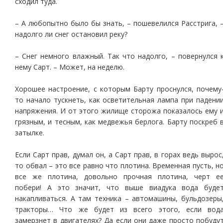
сходил туда.
– А любопытно было бы знать, – пошевелился Расстрига, 
надолго ли снег остановил реку?
– Снег немного влажный. Так что надолго, – повернулся 
нему Сарт. – Может, на неделю.
Хорошее настроение, с которым Барту проснулся, почему
то начало тускнеть, как осветительная лампа при падени
напряжения. И от этого жилище сторожа показалось ему 
грязным, и тесным, как медвежья берлога. Барту поскреб 
затылке.
Если Сарт прав, думал он, а Сарт прав, в горах ведь вырос
то обвал – это все равно что плотина. Временная пусть, н
все же плотина, довольно прочная плотина, черт е
побери! А это значит, что выше виадука вода буде
накапливаться. А там техника – автомашины, бульдозеры
тракторы… Что же будет из всего этого, если вод
замерзнет в двигателях? Да если они даже просто побуду