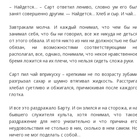
– Найдется… – Сарт ответил лениво, словно ум его бы
занят совершенно другим. — Найдется… Хлеб и сыр. И чай…
Завтракали молча. И каждый понимал, что чем бы н
занимал себя, что бы ни говорил, все же никуда не детьс
от этого обвала. И хотя никто из них ни должностью не бы
обязан, ни возможностями соответствующими н
располагал, все, однако, понимали, что некое нравственно
бремя ложится на их плечи, что нельзя сидеть сложа руки.
Сарт пил чай вприкуску – крепкими не по возрасту зубам
разгрызал сахар и шумно втягивал жидкость. Расстриг
хлебал суетливо и обжигался, причмокивая после каждог
глотка.
И все это раздражало Барту. И он злился и на сторожа, и н
бывшего служителя культа, хотя понимал, что тако
раздражение для него унизительно и что причина ег
неудовольствия не столько в них, сколько в нем самом. Н
ничего не мог поделать с собой…