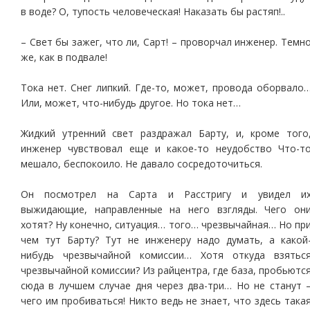
в воде? О, тупость человеческая! Наказать бы растяп!..
– Свет бы зажег, что ли, Сарт! – проворчал инженер. Темн
же, как в подвале!
Тока нет. Снег липкий. Где-то, может, провода оборвало
Или, может, что-нибудь другое. Но тока нет…
Жидкий утренний свет раздражал Барту, и, кроме того
инженер чувствовал еще и какое-то неудобство Что-т
мешало, беспокоило. Не давало сосредоточиться.
Он посмотрел на Сарта и Расстригу и увидел и
выжидающие, направленные на него взгляды. Чего он
хотят? Ну конечно, ситуация… того… чрезвычайная… Но пр
чем тут Барту? Тут не инженеру надо думать, а какой
нибудь чрезвычайной комиссии… Хотя откуда взятьс
чрезвычайной комиссии? Из райцентра, где база, пробьютс
сюда в лучшем случае дня через два-три… Но не станут 
чего им пробиваться! Никто ведь не знает, что здесь така