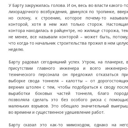
У Барту закружилась голова. И он, весь во власти какого-т
лихорадочного возбуждения, двинулся по тропинке, ввер
но склону, к строению, которое почему-то называл
конторой, хотя в нем жил только сторож. Настояща
контора находилась в райцентре, но жилище сторожа, те
не менее, все называли конторой – может быть, потому
что когда-то начальник строительства прожил в нем целу
неделю.
Барту радовал сегодняшний успех. Утром, на планерке, 
присутствии главного инженера и всего инженерно
технического персонала он предложил отказаться пр
выборке свода тоннеля – калотты – от дорогостоящи
верхних штолен с тем, чтобы подобраться к своду посл
выработки боковых частей тоннеля, благо пород
позволяла сделать это без особого риска с помощь
маленьких взрывов. Это обещало значительный выигры
во времени и существенное удешевление работ.
Барту сказал это как-то мимоходом, однако на нег