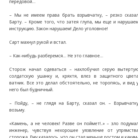
передовой…
– Мы не имеем права брать взрывчатку, – резко сказа
Барту. – Кроме того, что затея глупа, мы еще и нарушае
инструкцию. Закон нарушаем! Дело уголовное!
Сарт махнул рукой и встал.
– Как-нибудь разберемся… Не это главное…
Сторож начал одеваться – нахлобучил серую вытерту
солдатскую ушанку и, кряхтя, влез в защитного цвет
ватник. Все это делал обстоятельно, не торопясь, и вид 
него был будничный.
– Пойду, – не глядя на Барту, сказал он. – Взрывчатк
возьму.
«Камень, а не человек! Разве он поймет!..» – зло подума
инженер, чувствуя нехорошее уязвление от упрямств
сторожа. Ему казалось, что он стал меньше ростом и каким