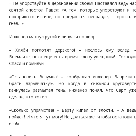
– Не упорствуйте в дерзновении своем! Наставлял ведь на
святой апостол Павел: «А тем, которые упорствуют и н
покоряются истине, но предаются неправде, – ярость 
гнев…»
Инженер махнул рукой и ринулся во двор.
– Хляби поглотят дерзкого! – неслось ему вслед. 
Внемлите, пока еще есть время, слову увещания!.. Господи
Спаси и помилуй!
«Остановить безумца! – соображал инженер. Запретит
брать взрывчатку!». Но когда в снежной круговерт
качнулась размытая тень, инженер понял, что Сарт уж
сделал, что хотел.
«Сколько упрямства! – Барту кипел от злости. – А вед
пойдет! И что я тут могу! Не драться же, чтобы остановит
его!»