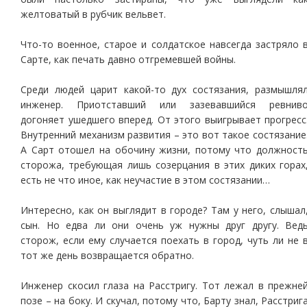
желтоватый в рубчик вельвет.
Что-то военное, старое и солдатское навсегда застряло 
Сарте, как печать давно отгремевшей войны.
Среди людей царит какой-то дух состязания, размышля
инженер. Приотставший или зазевавшийся ревнив
догоняет ушедшего вперед. От этого выигрывает прогресс
Внутренний механизм развития – это вот такое состязание
А Сарт отошел на обочину жизни, потому что должност
сторожа, требующая лишь созерцания в этих диких горах
есть не что иное, как неучастие в этом состязании…
Интересно, как он выглядит в городе? Там у него, слышал
сын. Но едва ли они очень уж нужны друг другу. Вед
сторож, если ему случается поехать в город, чуть ли не 
тот же день возвращается обратно.
Инженер скосил глаза на Расстригу. Тот лежал в прежне
позе – на боку. И скучал, потому что, Барту знал, Расстриг