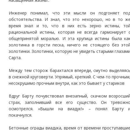
насыщенная жизнь!..
Инженер понимал, что эти мысли он подгоняет по
обстоятельства. И знал, что это нехорошо, но в то ж
время знал и то, что в них есть зерно истины, то
рациональной истины, которая не всегда гармонирует 
общепринятой моралью. И эта крупица истины была ка
золотинка в горсти песка, ничего не стоящего без это
золотинки. Золотинки, которую не увидеть старыми глазам
Сарта.
Между тем сторож барахтался впереди, смутно выделяяс
в снежной круговерти. Упрямый, крепкий. С чем-то прочным
несокрушимо прочным внутри, как это бывает у стариков
Вдруг Барту почувствовал внезапный, скачком возросши
страх, заполнивший все его существо. Он тревожн
осмотрелся. «Вышли на виадук!» – понял Барту 
покачнулся.
Бетонные ограды виадука, время от времени проступавши