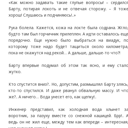
«Как можно задавать такие глупые вопросы! – сердилс
Барту, потирая локоть и не отвечая сторожу. – Я тож
хорош! Слушаюсь и подчиняюсь!..»
Рука болела. Кажется, кожа на локте была содрана. Жгло
будто там был горчичник прилеплен. А идти оставалось ещ
порядочно. Еще нужно было выбраться на виадук, п
которому тоже надо будет тащиться около километра
пока не окажутся над рекой… А дальше, дальше-то что?!
Барту впервые подумал об этом так ясно, и ему стал
жутко.
Кто спустится вниз?.. Но, допустим, размышлял Барту злясь
кто-то спустился. И даже рванул обвальную массу. И чт
же?.. А ничего… Вода унесет его, как щепку!..
Инженер представил, как холодная вода хлынет з
воротник, за пазуху вместе со снежной кашицей. Брр!.. 
ведь он не жил еще, между тем как впереди – интересная