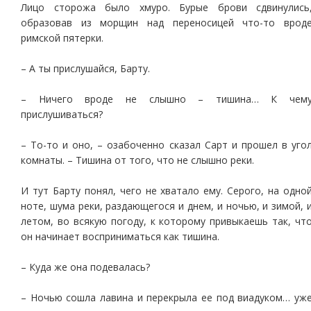
Лицо сторожа было хмуро. Бурые брови сдвинулись
образовав из морщин над переносицей что-то врод
римской пятерки.
– А ты прислушайся, Барту.
– Ничего вроде не слышно – тишина… К чем
прислушиваться?
– То-то и оно, – озабоченно сказал Сарт и прошел в уго
комнаты. – Тишина от того, что не слышно реки.
И тут Барту понял, чего не хватало ему. Серого, на одно
ноте, шума реки, раздающегося и днем, и ночью, и зимой, 
летом, во всякую погоду, к которому привыкаешь так, чт
он начинает восприниматься как тишина.
– Куда же она подевалась?
– Ночью сошла лавина и перекрыла ее под виадуком… уж