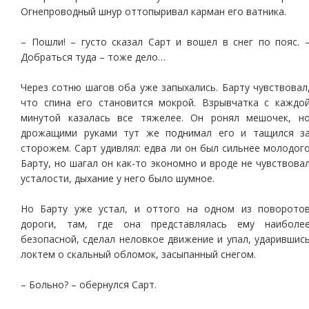
Огнепроводный шнур оттопыривал карман его ватника.
– Пошли! – густо сказал Сарт и вошел в снег по пояс. 
Добраться туда – тоже дело…
Через сотню шагов оба уже запыхались. Барту чувствовал
что спина его становится мокрой. Взрывчатка с каждо
минутой казалась все тяжелее. Он ронял мешочек, н
дрожащими руками тут же поднимал его и тащился з
сторожем. Сарт удивлял: едва ли он был сильнее молодог
Барту, но шагал он как-то экономно и вроде не чувствова
усталости, дыхание у него было шумное.
Но Барту уже устал, и оттого на одном из поворото
дороги, там, где она представлялась ему наиболе
безопасной, сделал неловкое движение и упал, ударившис
локтем о скальный обломок, засыпанный снегом.
– Больно? – обернулся Сарт.