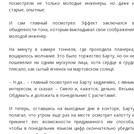
посмотрели не только молодые инженеры, но даже 
старые, опытные.
И сам главный посмотрел. Эффект заключался 
обыденности тона, которым выкладывал свои соображени
молодой инженер.
На минуту в камере тоннеля, где проходила планерка
воцарилось молчание. Это было торжество Барту, но он н
пошевелил ни одним мускулом лица, хотя сердце в груд
плясало, как сытый ягненок на мартовском солнце.
– Н-да… – главный посмотрел на Барту задумчиво, с явны
интересом, и сказал: – Смело и, кажется, дельно. Весьма
Обдумать и доложить в понедельник! С расчетами!..
И теперь, оставшись на выходные дни в конторе, Барт
полагал, что утром еще раз на месте осмотрит калотту 
прикинет вес возможности придуманного им способа
чтобы в понедельник языком цифр окончательно убедит