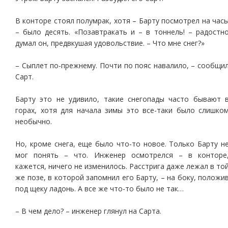
В конторе стоял полумрак, хотя – Барту посмотрел на час
– было десять. «Позавтракать и – в тоннель! – радостн
думал он, предвкушая удовольствие. – Что мне снег?»
– Сыплет по-прежнему. Почти по пояс навалило, – сообщи
Сарт.
Барту это не удивило, такие снегопады часто бывают 
горах, хотя для начала зимы это все-таки было слишко
необычно.
Но, кроме снега, еще было что-то новое. Только Барту н
мог понять – что. Инженер осмотрелся – в конторе
кажется, ничего не изменилось. Расстрига даже лежал в то
же позе, в которой запомнил его Барту, – на боку, положи
под щеку ладонь. А все же что-то было не так…
– В чем дело? – инженер глянул на Сарта.