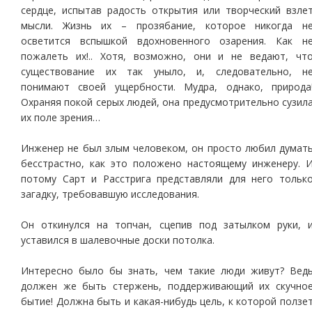
сердце, испытав радость открытия или творческий взле
мысли. Жизнь их – прозябание, которое никогда н
осветится вспышкой вдохновенного озарения. Как н
пожалеть их!.. Хотя, возможно, они и не ведают, чт
существование их так уныло, и, следовательно, н
понимают своей ущербности. Мудра, однако, природа
Охраняя покой серых людей, она предусмотрительно сузил
их поле зрения…
Инженер не был злым человеком, он просто любил думат
бесстрастно, как это положено настоящему инженеру. 
потому Сарт и Расстрига представляли для него тольк
загадку, требовавшую исследования.
Он откинулся на топчан, сцепив под затылком руки, 
уставился в шалевочные доски потолка.
Интересно было бы знать, чем такие люди живут? Вед
должен же быть стержень, поддерживающий их скучно
бытие! Должна быть и какая-нибудь цель, к которой ползе