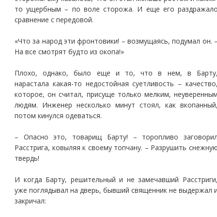
то ущербным – по воле сторожа. И еще его раздражал
сравнение с передовой.
«Что за народ эти фронтовики! – возмущаясь, подумал он. 
На все смотрят будто из окопа!»
Плохо, однако, было еще и то, что в нем, в Барту
нарастала какая-то недостойная суетливость – качество
которое, он считал, присуще только мелким, неуверенны
людям. Инженер несколько минут стоял, как вкопанный
потом кинулся одеваться.
– Опасно это, товарищ Барту! – торопливо заговори
Расстрига, ковыляя к своему топчану. – Разрушить снежну
твердь!
И когда Барту, решительный и не замечавший Расстриги
уже поглядывал на дверь, бывший священник не выдержал 
закричал: