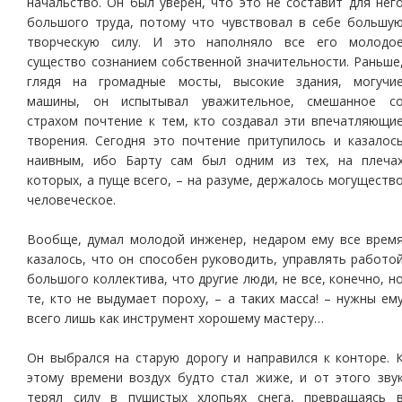
начальство. Он был уверен, что это не составит для нег
большого труда, потому что чувствовал в себе большу
творческую силу. И это наполняло все его молодо
существо сознанием собственной значительности. Раньше
глядя на громадные мосты, высокие здания, могучи
машины, он испытывал уважительное, смешанное с
страхом почтение к тем, кто создавал эти впечатляющи
творения. Сегодня это почтение притупилось и казалос
наивным, ибо Барту сам был одним из тех, на плеча
которых, а пуще всего, – на разуме, держалось могуществ
человеческое.
Вообще, думал молодой инженер, недаром ему все врем
казалось, что он способен руководить, управлять работо
большого коллектива, что другие люди, не все, конечно, н
те, кто не выдумает пороху, – а таких масса! – нужны ем
всего лишь как инструмент хорошему мастеру…
Он выбрался на старую дорогу и направился к конторе. 
этому времени воздух будто стал жиже, и от этого зву
терял силу в пушистых хлопьях снега, превращаясь 