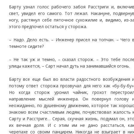
Барту узнал голос рабочего забоя Расстриги и, включи
свет, увидел его самого. Тот лежал. Накануне, подверну
ногу, растянул себе пяточное сухожилие и, видимо, из-з
этого предпочел остаться у сторожа.
– Надо. Дело есть. – Инженер присел на топчан. – Чего 
темноте сидите?
– Не так уж и темно, – сказал сторож. – Это тебе посл
улицы кажется, – Сарт начал дуть на занимавшийся огонь.
Барту все еще был во власти радостного возбуждения 
потому ответ сторожа прозвучал для него как «бу-бу-бу»
Но когда сторож уронил чайник, грохот перестрои
направление мыслей инженера. Он повернул голову 
неожиданно, по душевному движению, которое так хорош
знакомо всем счастливым людям, почувствовал жалость 
Сарту и Расстриге… Серая, скучная жизнь, подумал он, эт
их вечная доля. И с этим им не дано расстаться, ка
черепахе со своим панцирем. Никогда не взыграет в ни