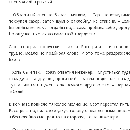
Снег мягкий и рыхлый.
– Обвальный снег не бывает мягким, – Сарт невозмутим
похрупал сахар, затем шумно отхлебнул из стакана. – Есл
бы он был мягким, тогда бы вода сама пробила себе дорогу
Но он уплотняется до каменной твердости.
Сарт говорил по-русски – из-за Расстриги – и говори
трудно, медленно подбирая слова. И это тоже раздражал
Барту
– Хоть бы и так, – сразу ответил инженер. – Спуститься туд
с виадука – а другой дороги нет! – затем подняться назад
Тут альпинист нужен. Для всякого другого это – верна
гибель!
В комнате повисло тяжелое молчание. Сарт перестал пить
Расстрига поднял свою узкую голову с вдавленными виска
и беспокойно смотрел то на сторожа, то на инженера.
– Спуститься – это что! – наконец выговорил Сарт. – А во