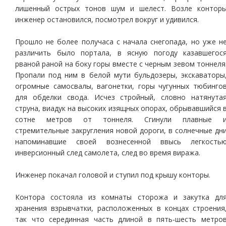
лишенный острых тонов шум и шелест. Возле контор
инженер остановился, посмотрел вокруг и удивился.
Прошло не более получаса с начала снегопада, но уже н
различить было портала, в ясную погоду казавшегос
рваной раной на боку горы вместе с черным зевом тоннеля
Пропали под ним в белой мути бульдозеры, экскаваторы
огромные самосвалы, вагонетки, горы чугунных тюбинго
для обделки свода. Исчез стройный, словно натянута
струна, виадук на высоких изящных опорах, обрывавшийся 
сотне метров от тоннеля. Сгинули плавные 
стремительные закругления новой дороги, в солнечные дн
напоминавшие своей вознесенной ввысь легкость
инверсионный след самолета, след во время виража.
Инженер покачал головой и ступил под крышу конторы.
Контора состояла из комнаты сторожа и закутка дл
хранения взрывчатки, расположенных в концах строения
так что серединная часть длиной в пять-шесть метро