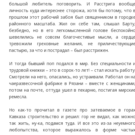
большой любитель поговорить. И Расстрига вообщ
личность куда интереснее сторожа, хотя бы потому, что 
прошлом этот рабочий забоя был священником в городк
районного масштаба. Жил он себе там, слышал Барту
безбедно, но в его легкомысленной голове беспокойн
шевелились не совсем благочестивые мысли, а сердц
тревожили греховные желания, не приличествующи
пастырю, за что и пострадал – был расстрижен.
И тогда бывший поп подался в мир. Без специальности 
трудовой книжки – это в сорок-то лет! – стал искать работу
Смотрели на него, опасались, но устраивали. Работал он н
чаеразвесочной фабрике в Рязани – вместе с женщинами
потом на почте, оттуда ушел в пекарню, постигая мирски
ремесла.
Но как-то прочитал в газете про затеваемое в гора
Кавказа строительство и решил: гор не видал, как можн
так жить, ну-ка, подамся туда. И все это из-за неуемног
любопытства, которое выражалось в форме часты