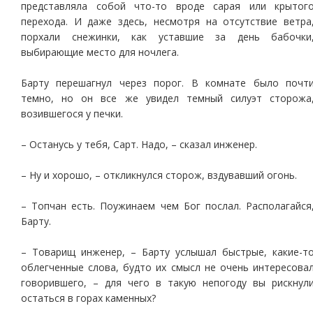
представляла собой что-то вроде сарая или крытог
перехода. И даже здесь, несмотря на отсутствие ветра
порхали снежинки, как уставшие за день бабочки
выбирающие место для ночлега.
Барту перешагнул через порог. В комнате было почт
темно, но он все же увидел темный силуэт сторожа
возившегося у печки.
– Останусь у тебя, Сарт. Надо, – сказал инженер.
– Ну и хорошо, – откликнулся сторож, вздувавший огонь.
– Топчан есть. Поужинаем чем Бог послал. Располагайся
Барту.
– Товарищ инженер, – Барту услышал быстрые, какие-т
облегченные слова, будто их смысл не очень интересова
говорившего, – для чего в такую непогоду вы рискнул
остаться в горах каменных?