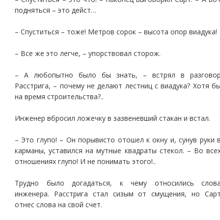
подняться – это дейст…
– Спуститься – тоже! Метров сорок – высота опор виадука!
– Все же это легче, – упорствовал сторож.
– А любопытно было бы знать, – встрял в разгово
Расстрига, – почему не делают лестниц с виадука? Хотя б
на время строительства?..
Инженер вбросил ложечку в зазвеневший стакан и встал.
– Это глупо! – Он порывисто отошел к окну и, сунув руки 
карманы, уставился на мутные квадраты стекол. – Во все
отношениях глупо! И не понимать этого!..
Трудно было догадаться, к чему относились слов
инженера. Расстрига стал сизым от смущения, но Сар
отнес слова на свой счет.