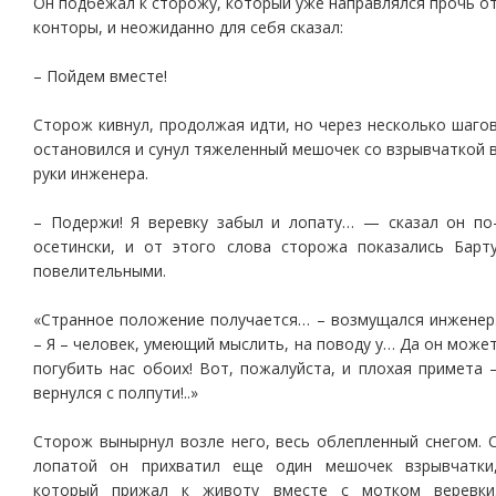
Он подбежал к сторожу, который уже направлялся прочь о
конторы, и неожиданно для себя сказал:
– Пойдем вместе!
Сторож кивнул, продолжая идти, но через несколько шаго
остановился и сунул тяжеленный мешочек со взрывчаткой 
руки инженера.
– Подержи! Я веревку забыл и лопату… — сказал он по
осетински, и от этого слова сторожа показались Барт
повелительными.
«Странное положение получается… – возмущался инженер
– Я – человек, умеющий мыслить, на поводу у… Да он може
погубить нас обоих! Вот, пожалуйста, и плохая примета 
вернулся с полпути!..»
Сторож вынырнул возле него, весь облепленный снегом. 
лопатой он прихватил еще один мешочек взрывчатки
который прижал к животу вместе с мотком веревки