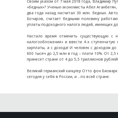
Своим указом от 7 мая 2018 года, Владимир Пут
«бедных»? Ученые-экономисты Абел Аганбегян, 
два года назад насчитал 30 млн. бедных. Ав
Бочаров, считает бедными половину работаю
уплаты подоходного налога людей, имеющих дох
Настало время отменить существующую с на
налогообложения» и ввести 4-х ступенчатую
зарплаты, а с дохода! И человек с доходом до 
600 тысяч до 2,5 млн в год – плати 10%. От 2,
принесет стране от 4 до 5,5 триллионов рублей
Великий германский канцлер Отто фон Бисмарк 
сегодня у себя в России, и …по всей стране.