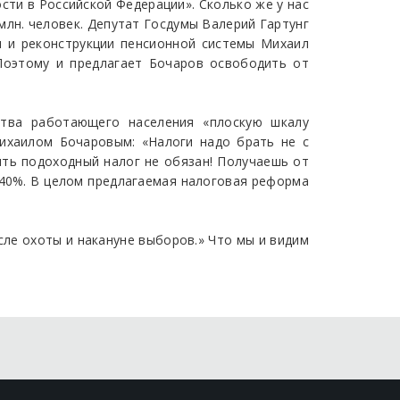
ости в Российской Федерации». Сколько же у нас
млн. человек. Депутат Госдумы Валерий Гартунг
и и реконструкции пенсионной системы Михаил
Поэтому и предлагает Бочаров освободить от
ства работающего населения «плоскую шкалу
ихаилом Бочаровым: «Налоги надо брать не с
атить подоходный налог не обязан! Получаешь от
ти 40%. В целом предлагаемая налоговая реформа
сле охоты и накануне выборов.» Что мы и видим