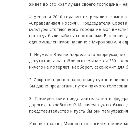
живет во сто крат лучше своего господина – н
4 февраля 2010 года мы встречали в самом 
«Справедливая Россия», Председателя Совета
культуры стотысячного города не мог вмести
проходы были забиты горожанами. В течение д
единомышленников наедине с Мироновым, я адр
1. Неужели Вам не надоела эта «порнуха», ко
депутатов, а на табло высвечивается 330 голо
ничего не потеряет, наоборот, сэкономит для
2. Сократить ровно наполовину нужно и число 
Вы давно предлагали, путем прямого голосован
3. Президентские представительства в федер
дорогих нахлебников? И зачем нужно было 
представительство и пусть бы они там упражн
Как ни странно, Миронов согласился с моим м