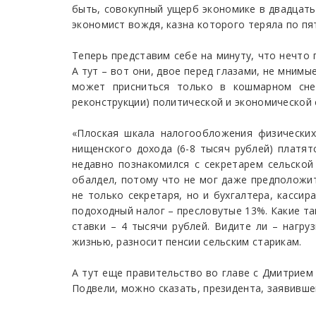
быть, совокупный ущерб экономике в двадцать 
экономист вождя, казна которого теряла по п
Теперь представим себе на минуту, что нечто 
А тут – вот они, двое перед глазами, не мнимы
может присниться только в кошмарном сне
реконструкции) политической и экономической 
«Плоская шкала налогообложения физических
нищенского дохода (6-8 тысяч рублей) платя
недавно познакомился с секретарем сельской
обалдел, потому что не мог даже предположит
не только секретаря, но и бухгалтера, касси
подоходный налог – пресловутые 13%. Какие та
ставки – 4 тысячи рублей. Видите ли – нагруз
жизнью, разносит пенсии сельским старикам.
А тут еще правительство во главе с Дмитрием
Подвели, можно сказать, президента, заявившег