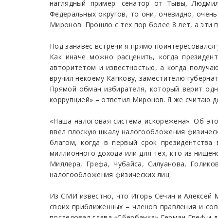
наглядный пример: сенатор от Тывы, Людмил
Федеральных округов, то они, очевидно, очень 
Миронов. Прошло с тех пор более 8 лет, а эти
Под занавес встречи я прямо поинтересовался 
Как иначе можно расценить, когда президен
авторитетом и известностью, а когда получаю
вручил некоему Капкову, заместителю губерна
Прямой обман избирателя, который верит одн
коррупцией» – ответил Миронов. Я же считаю д
«Наша налоговая система искорежена». Об это
ввел плоскую шкалу налогообложения физическ
благом, когда в первый срок президентства
миллионного дохода или для тех, кто из нищен
Миллера, Грефа, Чубайса, Силуанова, Голико
налогообложения физических лиц.
Из СМИ известно, что Игорь Сечин и Алексей М
своих приближенных – членов правления и сов
последовал глава «Сбербанка» Герман Греф и д