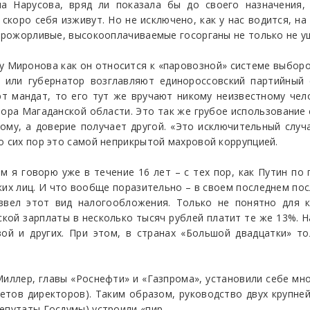
а Нарусова, вряд ли показала бы до своего назначения, 
скоро себя изживут. Но не исключено, как у нас водится, на
 прожорливые, высокооплачиваемые госорганы не только не уш
у Миронова как он относится к «паровозной» системе выборо
т или губернатор возглавляют единороссовский партийный 
т мандат, то его тут же вручают никому неизвестному чело
тора Магаданской области. Это так же грубое использование
ому, а доверие получает другой. «Это исключительный случ
о сих пор это самой неприкрытой махровой коррупцией.
м я говорю уже в течение 16 лет – с тех пор, как Путин п
их лиц. И что вообще поразительно – в своем последнем пос
 ввел этот вид налогообложения. Только не понятно для к
ской зарплаты в несколько тысяч рублей платит те же 13%. 
вой и других. При этом, в странах «Большой двадцатки» т
иллер, главы «Роснефти» и «Газпрома», установили себе мн
етов директоров). Таким образом, руководство двух крупней
епутаты Госдумы) устроили «пир