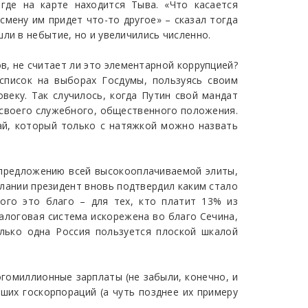
где на карте находится Тыва. «Что касается
 смену им придет что-то другое» – сказал тогда
ли в небытие, но и увеличились численно.
в, не считает ли это элементарной коррупцией?
список на выборах Госдумы, пользуясь своим
веку. Так случилось, когда Путин свой мандат
 своего служебного, общественного положения.
ай, который только с натяжкой можно назвать
о предложению всей высокооплачиваемой элиты,
лании президент вновь подтвердил каким стало
ого это благо – для тех, кто платит 13% из
Налоговая система искорежена во благо Сечина,
олько одна Россия пользуется плоской шкалой
огомиллионные зарплаты (не забыли, конечно, и
ших госкорпораций (а чуть позднее их примеру