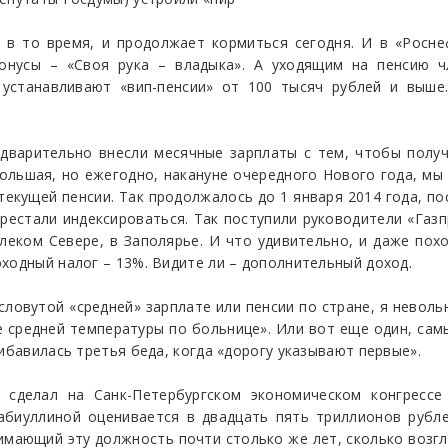
 в то время, и продолжает кормиться сегодня. И в «Росне
онусы – «Своя рука – владыка». А уходящим на пенсию чл
 устанавливают «вип-пенсии» от 100 тысяч рублей и выше.
редварительно внесли месячные зарплаты с тем, чтобы полу
ольшая, но ежегодно, накануне очередного Нового года, мы
екущей пенсии. Так продолжалось до 1 января 2014 года, по
рестали индексироваться. Так поступили руководители «Газ
еком Севере, в Заполярье. И что удивительно, и даже пох
ходный налог – 13%. Видите ли – дополнительный доход.
есловутой «средней» зарплате или пенсии по стране, я нево
 средней температуры по больнице». Или вот еще один, сам
ибавилась третья беда, когда «дорогу указывают первые».
 сделал на Санк-Петербургском экономическом конгрессе 
абиуллиной оценивается в двадцать пять триллионов рубле
нимающий эту должность почти столько же лет, сколько возг