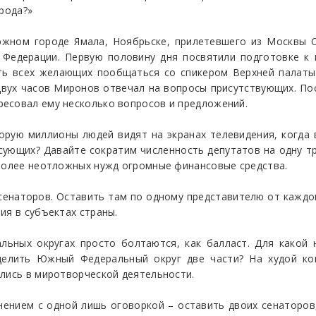
арода?»
южном городе Ямала, Ноябрьске, прилетевшего из Москвы С
 Федерации. Первую половину дня посвятили подготовке к
ть всех желающих пообщаться со спикером Верхней палаты
вух часов Миронов отвечал на вопросы присутствующих. По
есовал ему несколько вопросов и предложений.
торую миллионы людей видят на экранах телевидения, когда 
сующих? Давайте сократим численность депутатов на одну тр
 более неотложных нужд огромные финансовые средства.
сенаторов. Оставить там по одному представителю от каждо
ия в субъектах страны.
альных округах просто болтаются, как балласт. Для какой 
делить Южный Федеральный округ две части? На худой ко
ялись в миротворческой деятельности.
нением с одной лишь оговоркой – оставить двоих сенаторов,