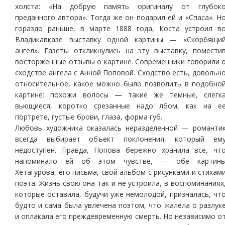
холста: «На добрую память оригиналу от глубок
преданного автора». Тогда же он подарил ей и «Спаса». Н
гораздо раньше, в марте 1888 года, Коста устроил в
Владикавказе выставку одной картины — «Скорбящи
ангел». Газеты откликнулись на эту выставку, помести
восторженные отзывы о картине. Современники говорили 
сходстве ангела с Анной Поповой. Сходство есть, довольн
относительное, какое можно было позволить в подобно
картине: похожи волосы — такие же темные, слегк
вьющиеся, коротко срезанные надо лбом, как на е
портрете, густые брови, глаза, форма губ.
Любовь художника оказалась неразделенной — романти
всегда выбирает объект поклонения, который ем
недоступен. Правда, Попова бережно хранила все, чт
напоминало ей об этом чувстве, — обе картин
Хетагурова, его письма, свой альбом с рисунками и стихам
поэта. Жизнь свою она так и не устроила, в воспоминаниях
которые оставила, будучи уже немолодой, призналась, чт
будто и сама была увлечена поэтом, что жалела о разлук
и оплакала его преждевременную смерть. Но независимо о