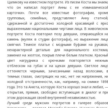
Цаликову на известном портрете. Из писем Коста мы знаем
что он написал портрет Анны с ее «гимназическо
карточки». Почти все известные фотографии, кром
групповых, семейных, представляют Анну статной
сдержанной и достаточно холодной красавицей с ярк
выраженными национальными чертами лица. В живописно
портрете Коста повторил позу девушки, опирающейся н
камень (муляж в студии фотографа), но выражение лиц
смягчил. Темное платье с модными буфами на рукавах
нехарактерной деталью для национального костюма
заменил на желтое, покрыв плечи белым платком. Красны
цвет нагрудника с крючками повторяется нежны
отблеском на губах и на щеках девушки. Светлое лиц
оттеняется черными, зачесанными назад волосами, 
темных глазах, смотрящих на нас, нет ни напряжения, н
холодной отстраненности, как, например, на снимке 189
года. Это та Анюта, которую Коста хорошо знал и любил, 
открытая, прямая, свободно вступающая в диалог и пр
этом дорожащая своей внутренней независимостью.
Лучший среди мужских портретов в галерее образо