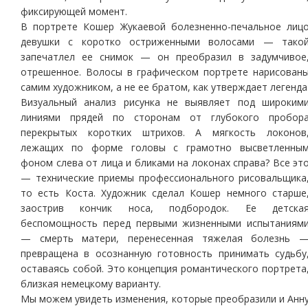
фиксирующей момент.
В портрете Кошер Жукаевой болезненно-печальное лиц
девушки с коротко остриженными волосами — тако
запечатлел ее снимок — он преобразил в задумчивое
отрешенное. Волосы в графическом портрете нарисован
самим художником, а не ее братом, как утверждает легенда
Визуальный анализ рисунка не выявляет под широким
линиями прядей по сторонам от глубокого пробор
перекрытых коротких штрихов. А мягкость локонов
лежащих по форме головы с грамотно высветленны
фоном слева от лица и бликами на локонах справа? Все эт
— технические приемы профессионального рисовальщика
то есть Коста. Художник сделал Кошер немного старше
заострив кончик носа, подбородок. Ее детска
беспомощность перед первыми жизненными испытаниям
— смерть матери, перенесенная тяжелая болезнь 
превращена в осознанную готовность принимать судьбу
оставаясь собой. Это концепция романтического портрета
близкая немецкому варианту.
Мы можем увидеть изменения, которые преобразили и Анн