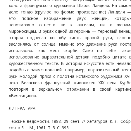
холста французского художника Шарля Ланделя. На само
деле тондо (круглое по форме произведение) Ланделя 
это поясное изображение двух женщин, которы
невозможно отнести ни к ангелам, ни к женам
мироносицам. В руках одной из героинь — терновый венец
вторая поднесла ко лбу кисть правой руки, словн
заслоняясь от солнца. Именно это движение руки Кост
использовал как жест скорби. Само по себе тако
использование выразительной детали подобно цитате 
художественном тексте. В истории искусства есть немал
подобных заимствований: например, выразительный жес
руки молодой пряхи с полотна испанского художника ХVI
века Веласкеса французский живописец ХIХ века Курб
повторил в зеркальном отражении в своей картин
«Веяльщицы».
ЛИТЕРАТУРА
Терские ведомости. 1888. 29 сент. // Хетагуров К. Л. Собр
соч. в 5 т. М., 1961, Т. 5. С. 395.