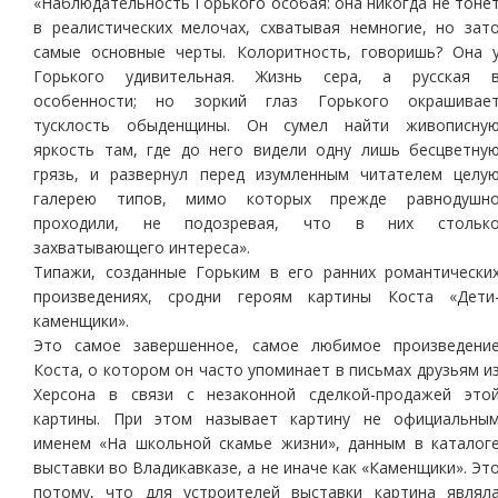
«Наблюдательность Горького особая: она никогда не тоне
в реалистических мелочах, схватывая немногие, но зат
самые основные черты. Колоритность, говоришь? Она 
Горького удивительная. Жизнь сера, а русская 
особенности; но зоркий глаз Горького окрашивае
тусклость обыденщины. Он сумел найти живописну
яркость там, где до него видели одну лишь бесцветну
грязь, и развернул перед изумленным читателем целу
галерею типов, мимо которых прежде равнодушн
проходили, не подозревая, что в них стольк
захватывающего интереса».
Типажи, созданные Горьким в его ранних романтически
произведениях, сродни героям картины Коста «Дети
каменщики».
Это самое завершенное, самое любимое произведени
Коста, о котором он часто упоминает в письмах друзьям и
Херсона в связи с незаконной сделкой-продажей это
картины. При этом называет картину не официальны
именем «На школьной скамье жизни», данным в каталог
выставки во Владикавказе, а не иначе как «Каменщики». Эт
потому, что для устроителей выставки картина являл