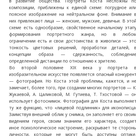
в развитие общества. Портреты Коста несложны п
композиции, приближены к единой схеме: погрудное ил
поясное изображение на нейтральном фоне. Внимание 
них привлекают лица — женские, мужские, девичьи. В это
схеме есть однообразие, свойственное начальному этап
формирования портретного жанра, но в любо
ограничении есть и свои достоинства: в живописи — эт
тонкость цветовых решений, проработки деталей, 
концепции образа — сдержанность, соблюдени
определенной дистанции по отношению к зрителю.
Во второй половине ХIХ века у портрета 
изобразительном искусстве появляется опасный конкурен
— фотография. Но Коста этой проблемы, кажется, и н
замечает, более того, при создании многих портретов — К
Жукаевой, А. Цаликовой, М. Гутиева, Т. Тхостовой — о
использует фотоснимок. Фотография для Коста выполняе
ту же функцию, что «лицевой подлинник» для иконописца
Заимствуя внешний облик у снимка, он заполняет его свои
видением героя, своим знанием его характера, создае
иное психологическое настроение, раскрывает те сторон
личности, которые не могут быть доступны оптике