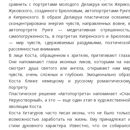
сравнить с портретами молодого Делакруа кисти Жерико
Жуковского, созданного Брюлловым, автопортретами Рунг
и Кипренского. В образе Делакруа пластически осязаем
сконцентрирована энергия чувств, направленных вовне, 
автопортрете Рунге — медитативная отрешенность
самопогруженность, в портретах Кипренского и Брюллов
— мир чувств, сдерживаемых раздумьями, поэтическо
рассеянностью внимания.
В лице Коста, обращенном к зрителю, притягивают глаза
Они напоминают глаза иконных ликов, которыми на на
смотрит душа святого или ангела, открывают нам ми
чувств, очень сложных и глубоких. Эмоционально обра
Коста ближе немецкому и русскому романтическом
портрету.
Пластическое решение «Автопортрета» напоминает «Спа
Нерукотворный», а это — еще один этап в художественно
эволюции Коста.
Коста Хетагуров часто писал иконы, что не было тольк
возможностью заработать на жизнь. Ему принадлежат 
стихи духовного характера. Известно, что он собиралс