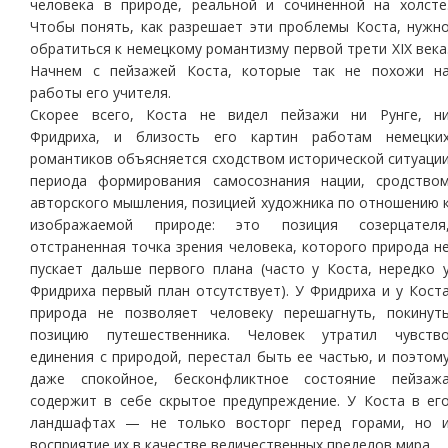
человека в природе, реальной и сочиненной на холсте
Чтобы понять, как разрешает эти проблемы Коста, нужн
обратиться к немецкому романтизму первой трети ХIХ века
Начнем с пейзажей Коста, которые так не похожи н
работы его учителя.
Скорее всего, Коста не видел пейзажи ни Рунге, н
Фридриха, и близость его картин работам немецки
романтиков объясняется сходством исторической ситуаци
периода формирования самосознания нации, сродство
авторского мышления, позицией художника по отношению 
изображаемой природе: это позиция созерцателя
отстраненная точка зрения человека, которого природа н
пускает дальше первого плана (часто у Коста, нередко 
Фридриха первый план отсутствует). У Фридриха и у Кост
природа не позволяет человеку перешагнуть, покинут
позицию путешественника. Человек утратил чувств
единения с природой, перестал быть ее частью, и поэтом
даже спокойное, бесконфликтное состояние пейзаж
содержит в себе скрытое предупреждение. У Коста в ег
ландшафтах — не только восторг перед горами, но 
восприятие их в качестве величественных пределов мира.