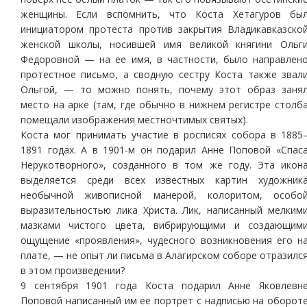
женщины. Если вспомнить, что Коста Хетагуров бы
инициатором протеста против закрытия Владикавказско
женской школы, носившей имя великой княгини Ольг
Федоровной — на ее имя, в частности, было направлен
протестное письмо, а сводную сестру Коста также звал
Ольгой, — то можно понять, почему этот образ заня
место на арке (там, где обычно в нижнем регистре столб
помещали изображения местночтимых святых).
Коста мог принимать участие в росписях собора в 1885
1891 годах. А в 1901-м он подарил Анне Поповой «Спас
Нерукотворного», созданного в том же году. Эта икон
выделяется среди всех известных картин художник
необычной живописной манерой, колоритом, особо
выразительностью лика Христа. Лик, написанный мелким
мазками чистого цвета, вибрирующими и создающим
ощущение «проявления», чудесного возникновения его н
плате, — не опыт ли письма в Алагирском соборе отразилс
в этом произведении?
9 сентября 1901 года Коста подарил Анне Яковлевн
Поповой написанный им ее портрет с надписью на оборот