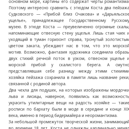
основном море, картины его содержат черты романтизма
Поэтому интересно сравнить с этюдом Коста два пейзаж
Судковского — «Прибой близ Очакова» и «Дарьяльско
ущелье», принадлежащее Государственному Русском
музею. В этюде Коста — преувеличенно огромные скалы
напоминающие отвесную стену ущелья. Лишь стая чаек 
уходящий в туман горизонт справа, тронутый золотисты
цветом заката, убеждают нас в том, что это морско
мотив. Возможно, фантазия художника соединила образ
двух стихий: речной поток в узком, отвесном ущелье 
морской прибой у скалистого берега. А смутн
представлявшая себе разницу между этими стихиям
хозяйка пейзажа сохранила в памяти лишь название реки
связанной с родиной автора.
Два чехла для подушек, на которых изображены мордочк
льва и лисицы, наверное, появились как возможност
украсить утилитарные вещи на радость хозяйке — таки
росписи по бархату были в моде в середине и конце ХI
века, именно в период бидермайера и неоромантизма.
За небольшой промежуток творческой жизни, занимающи
во времени 18 лет, Коста не однажды кардинально меня