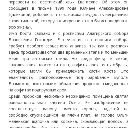
перевести на осетинский язык Евангелие. Об этом о
сообщает в письме 1899 года Юлиане Александровн
Цаликовой, добавляя, что «…никакая мудрость несравним
с христианской, которую я искренне хотел бы исповедоват
всю жизнь».
Имя Коста связано и с росписями Алагирского собор
Вознесения Господня. Его участие в стенописи собор
требует особого серьезного анализа, так как в роспися
здесь просматриваются два временных этапа и по меньше
мере три авторских стиля. Но среди фигур и ликов
заполняющих плоскости стен, софиты арок, есть образы
которые могли бы принадлежать кисти Коста. Эт
евангелисты, расположенные под барабаном купола
Возможно, некоторые изображения пророков в медальона
на софитах подпружных арок.
Среди пророков несколько неожиданно помещена свята
равноапостольная княгиня Ольга. Ее изображение н
соответствует канону: вместо короны, надетой н
свободно спускающийся на плечи плат, на голове Ольг
маленькая шапочка или косынка, скрывающая волосы, 
поверх нее белый платок — так его повязывают осетински