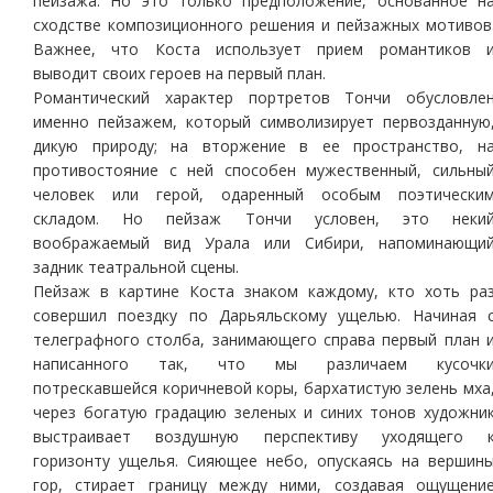
пейзажа. Но это только предположение, основанное н
сходстве композиционного решения и пейзажных мотивов
Важнее, что Коста использует прием романтиков 
выводит своих героев на первый план.
Романтический характер портретов Тончи обусловле
именно пейзажем, который символизирует первозданную
дикую природу; на вторжение в ее пространство, н
противостояние с ней способен мужественный, сильны
человек или герой, одаренный особым поэтически
складом. Но пейзаж Тончи условен, это неки
воображаемый вид Урала или Сибири, напоминающи
задник театральной сцены.
Пейзаж в картине Коста знаком каждому, кто хоть ра
совершил поездку по Дарьяльскому ущелью. Начиная 
телеграфного столба, занимающего справа первый план 
написанного так, что мы различаем кусочк
потрескавшейся коричневой коры, бархатистую зелень мха
через богатую градацию зеленых и синих тонов художни
выстраивает воздушную перспективу уходящего 
горизонту ущелья. Сияющее небо, опускаясь на вершин
гор, стирает границу между ними, создавая ощущени