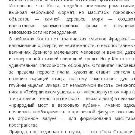
Интересно, что Коста, подобно немецким романтикам
выбирал небольшой формат; но масштабы природны
объектов — камней, деревьев, моря — создаю
впечатление монументальных форм и ощущени
невозможности их преодоления.
В пейзажах Коста нет трагических смыслов Фридриха 
напоминаний о смерти, ее неизбежности, о несопоставимы
величинах бренного маленького человека и вечной, даж
исковерканной стихией природной среды. Но у Коста ест
удивительная способность обобщать. Отодвигая человек
за пределы первого плана, художник ставит зрителя 
позицию парящей птицы, поэтому захватывает дух о
глубины ущелья Зикара, от немыслимой высоты снежног
пика в «Тебердинском ущелье», от «перевернутого» мира (
точки зрения темного и светлого — верха и низа) в пейзаж
«Природный мост в верховьях Кубани». Именно здес
появилась необходимость в крошечной фигурке охотник
на огромном валуне — для формирования масштаб
пространства.
Природа, воссозданная с натуры, — это «Гора Столовая