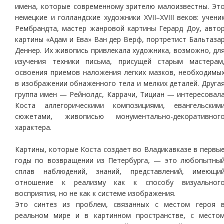
имена, которые современному зрителю малоизвестны. Эт
немецкие и голландские художники ХVII–ХVIII веков: учени
Рембрандта, мастер жанровой картины Герард Доу, авто
картины «Адам и Ева» Ван дер Верф, портретист Бальтаза
Деннер. Их живопись привлекала художника, возможно, дл
изучения техники письма, присущей старым мастерам
освоения приемов наложения легких мазков, необходимы
в изображении обнаженного тела и мелких деталей. Друга
группа имен — Рейнолдс, Каррачи, Тициан — интересовал
Коста аллегорическими композициями, евангельским
сюжетами, живописью монументально-декоративног
характера.
Картины, которые Коста создает во Владикавказе в первы
годы по возвращении из Петербурга, — это любопытны
сплав наблюдений, знаний, представлений, имеющи
отношение к реализму как к способу визуальног
восприятия, но не как к системе изображения.
Это синтез из проблем, связанных с местом героя 
реальном мире и в картинном пространстве, с место