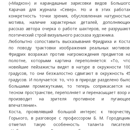
(«Мадхох») и карандашные зарисовки видов Большог
Карачая для журнала «Север». Но и в этих работа
конкретность точки зрения, обусловленная натурность
мотива, наличие характерных деталей, дополняющи
рассказ автора очерка о работе шахтеров, не разрушаю
поэтический строй визуального рассказа художника.
Любопытно сопоставить высказывания Фридриха и Кост
по поводу трактовки изображения реальных мотивов
Фридрих возражал против нагромождения предметов н
полотне, которыми картина переполняется: «То, чт
новейшие пейзажисты видят в натуре в окружности 10
градусов, то они безжалостно сдвигают в окружность 4
градусов. И получается: то, что в природе разделено был
большими промежутками, то теперь соприкасается н
тесном пространстве, переполняет и перенасыщает взор 
производит на зрителя противное и пугающе
впечатление».
Коста, проявлявший большой интерес к творчеств
Горького, в разговоре с профессором Б. М. Городецки
отметил такую особенность таланта писателя