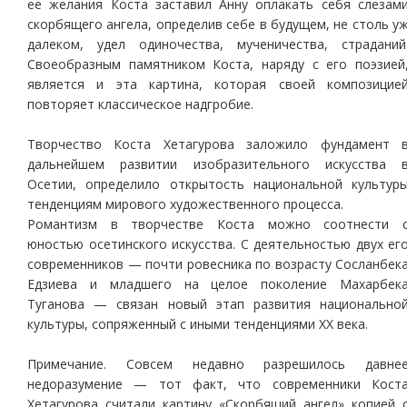
ее желания Коста заставил Анну оплакать себя слезам
скорбящего ангела, определив себе в будущем, не столь у
далеком, удел одиночества, мученичества, страданий
Своеобразным памятником Коста, наряду с его поэзией
является и эта картина, которая своей композицие
повторяет классическое надгробие.
Творчество Коста Хетагурова заложило фундамент 
дальнейшем развитии изобразительного искусства 
Осетии, определило открытость национальной культур
тенденциям мирового художественного процесса.
Романтизм в творчестве Коста можно соотнести 
юностью осетинского искусства. С деятельностью двух ег
современников — почти ровесника по возрасту Сосланбек
Едзиева и младшего на целое поколение Махарбек
Туганова — связан новый этап развития национально
культуры, сопряженный с иными тенденциями ХХ века.
Примечание. Совсем недавно разрешилось давне
недоразумение — тот факт, что современники Кост
Хетагурова считали картину «Скорбящий ангел» копией 