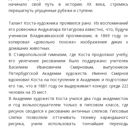
начинало свой путь в историю ХХ века, стремяс
перешагнуть упущенные рубежи и ступени.
Талант Коста-художника проявился рано. Из воспоминани
его ровесника Андукапара Хетагурова известно, что, будуч
учеником Владикавказской прогимназии, в 1869 году о
копировал «довольно похоже» изображения диких 
домашних животных.
В Ставропольской гимназии, где Коста продолжил учебу
его увлечение рисованием было поддержано учителе
Василием Ивановичем Смирновым, выпускнико
Петербургской Академии художеств. Именно Смирно
вдохновил Коста на поступление в Академию и подготови
его так, что в 1881 году он выдерживает конкурс среди 22
человек на 35 мест.
В Академии художеств Коста учился два года академисто
и год вольнослушателем только в гипсовом классе, гд
рисунок сводился к рисованию античных слепков. Гипсовы
слепки позволяли оттачивать технику карандашног
рисунка, учили использовать тончайшие переход