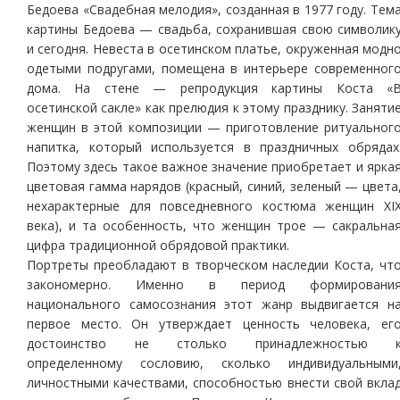
Бедоева «Свадебная мелодия», созданная в 1977 году. Тем
картины Бедоева — свадьба, сохранившая свою символик
и сегодня. Невеста в осетинском платье, окруженная модн
одетыми подругами, помещена в интерьере современног
дома. На стене — репродукция картины Коста «
осетинской сакле» как прелюдия к этому празднику. Заняти
женщин в этой композиции — приготовление ритуальног
напитка, который используется в праздничных обрядах
Поэтому здесь такое важное значение приобретает и ярка
цветовая гамма нарядов (красный, синий, зеленый — цвета
нехарактерные для повседневного костюма женщин XI
века), и та особенность, что женщин трое — сакральна
цифра традиционной обрядовой практики.
Портреты преобладают в творческом наследии Коста, чт
закономерно. Именно в период формировани
национального самосознания этот жанр выдвигается н
первое место. Он утверждает ценность человека, ег
достоинство не столько принадлежностью 
определенному сословию, сколько индивидуальными
личностными качествами, способностью внести свой вкла