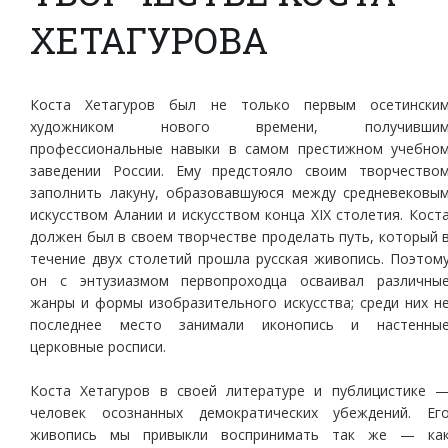
ХЕТАГУРОВА
Коста Хетагуров был не только первым осетински
художником нового времени, получивши
профессиональные навыки в самом престижном учебно
заведении России. Ему предстояло своим творчество
заполнить лакуну, образовавшуюся между средневековы
искусством Алании и искусством конца XIX столетия. Кост
должен был в своем творчестве проделать путь, который 
течение двух столетий прошла русская живопись. Поэтом
он с энтузиазмом первопроходца осваивал различны
жанры и формы изобразительного искусства; среди них н
последнее место занимали иконопись и настенны
церковные росписи.
Коста Хетагуров в своей литературе и публицистике 
человек осознанных демократических убеждений. Ег
живопись мы привыкли воспринимать так же — ка