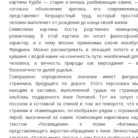
картины Курбе — старик и юноша, разбивающие камни, 
согласно объяснению критика, его современника
представляют безрадостный труд, который просто
человек выполняет от рождения до конца своей жизни.
Символизм картины Коста родственен немецком
романтизму. В этой картине он носит философски
характер, и к нему вполне применимы ключи вокабу
Фридриха. Можно рассматривать в лежащей лопате и 
кувшине с водой намек на конечность пути, неизбежный дл
человека, а вечность природы как мироздания — 
бесконечности далей ущелья.
Совершенно определенное значение имеет фигурк
странника, бредущего по дороге. Этого персонажа м
находим в заставке, выполненной тушью на страниц
альбома, подаренного Анне Поповой. Тот же силуэт 
посохом и котомкой за спиной в том же повороте, что 
странник в «Каменщиках», он изображен рядом с огромно
лирой, высеченной из камня. Композиция нарисована на
текстом «Посвящения» к поэме «Фатима»
представляющего акростих-обращение к Анне. Личностны
характер «Посвящения» (листок с ним Коста подбросил и 