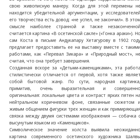
свою живописную манеру. Когда для этой перемены н
находится убедительной аргументации, у исследователе
его творчества есть довод: «не успел, не закончил». В это
смысле наиболее странной и также незаконченно
считается картина «В осетинской сакле» («Гонка араки»). Н
сам Коста в письме Андукапару Хетагурову в 1902 год
предлагает предоставить ее на выставку вместе с таким
работами, как «Перевал Зикара» и «Природный мост», н
считая, что она требует завершения.
Созданная вскоре за «Детьми-каменщиками», эта работ
стилистически отличается от первой, хотя также являе
собой бытовой жанр. По сути, народная картинка
примитив, очень выразительная и совершенн
оригинальная: локальные цвета и контраст ярких пятен н
нейтральном коричневом фоне, связанные сюжетом 
живым общением фигурки трех женщин и как примиряюща
связка между двумя системами изображения — собачка 
высунутым языком из «Каменщиков».
Символическое значение холста выявила неожиданн
картина современного осетинского художника Шалв