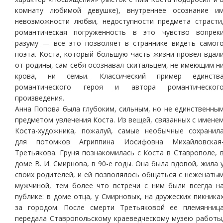
комнату любимой девушке), внутреннее осознание и
невозможности любви, недоступности предмета страсти
романтическая погруженность в это чувство вопрек
разуму — все это позволяет в страннике видеть самог
поэта. Коста, который большую часть жизни провел вдал
от родины, сам себя осознавал скитальцем, не имеющим н
крова, ни семьи. Классический пример единств
романтического героя и автора романтическог
произведения.
Анна Попова была глубоким, сильным, но не единственны
предметом увлечения Коста. Из вещей, связанных с имене
Коста-художника, пожалуй, самые необычные сохранил
для потомков Агриппина Иосифовна Михайловская
Третьякова. Груня познакомилась с Коста в Ставрополе, 
доме В. И. Смирнова, в 90-е годы. Она была вдовой, жила 
своих родителей, и ей позволялось общаться с неженаты
мужчиной, тем более что встречи с ним были всегда н
публике: в доме отца, у Смирновых, на дружеских пикника
за городом. После смерти Третьяковой ее племянниц
передала Ставропольскому краеведческому музею работы