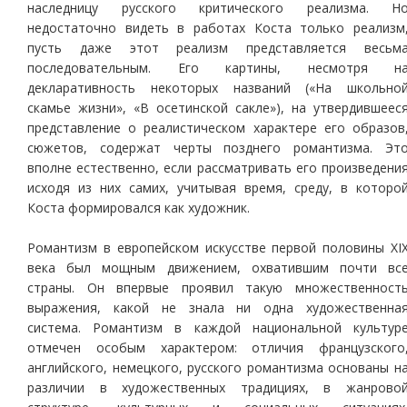
наследницу русского критического реализма. Н
недостаточно видеть в работах Коста только реализм
пусть даже этот реализм представляется весьм
последовательным. Его картины, несмотря н
декларативность некоторых названий («На школьно
скамье жизни», «В осетинской сакле»), на утвердившеес
представление о реалистическом характере его образов
сюжетов, содержат черты позднего романтизма. Эт
вполне естественно, если рассматривать его произведени
исходя из них самих, учитывая время, среду, в которо
Коста формировался как художник.
Романтизм в европейском искусстве первой половины XI
века был мощным движением, охватившим почти вс
страны. Он впервые проявил такую множественност
выражения, какой не знала ни одна художественна
система. Романтизм в каждой национальной культур
отмечен особым характером: отличия французского
английского, немецкого, русского романтизма основаны н
различии в художественных традициях, в жанрово