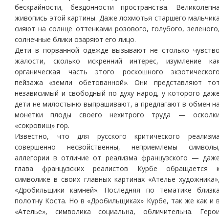
бескрайности, бездонности пространства. Великолепн
живопись этой картины. Даже лохмотья старшего мальчик
сияют на солнце оттенками розового, голубого, зеленого
солнечные блики озаряют его лицо.
Дети в порванной одежде вызывают не столько чувств
жалости, сколько искренний интерес, изумление ка
органическая часть этого роскошного экзотическог
пейзажа «земли обетованной». Они представляют то
независимый и свободный по духу народ, у которого даж
дети не милостыню выпрашивают, а предлагают в обмен н
монетки плоды своего нехитрого труда — осколк
«сокровищ» гор.
Известно, что для русского критического реализм
совершенно несвойственны, неприемлемы символы
аллегории в отличие от реализма французского — даж
глава французских реалистов Курбе обращается 
символике в своих главных картинах «Ателье художника»
«Дробильщики камней». Последняя по тематике близк
полотну Коста. Но в «Дробильщиках» Курбе, так же как и 
«Ателье», символика социальна, обличительна. Геро