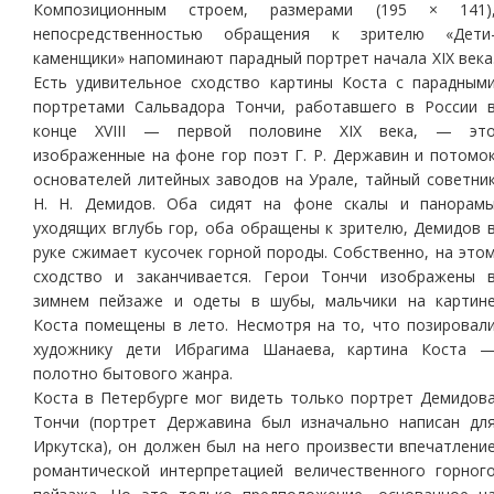
Композиционным строем, размерами (195 × 141)
непосредственностью обращения к зрителю «Дети
каменщики» напоминают парадный портрет начала ХIХ века
Есть удивительное сходство картины Коста с парадным
портретами Сальвадора Тончи, работавшего в России 
конце ХVIII — первой половине ХIХ века, — эт
изображенные на фоне гор поэт Г. Р. Державин и потомо
основателей литейных заводов на Урале, тайный советни
Н. Н. Демидов. Оба сидят на фоне скалы и панорам
уходящих вглубь гор, оба обращены к зрителю, Демидов 
руке сжимает кусочек горной породы. Собственно, на это
сходство и заканчивается. Герои Тончи изображены 
зимнем пейзаже и одеты в шубы, мальчики на картин
Коста помещены в лето. Несмотря на то, что позировал
художнику дети Ибрагима Шанаева, картина Коста 
полотно бытового жанра.
Коста в Петербурге мог видеть только портрет Демидов
Тончи (портрет Державина был изначально написан дл
Иркутска), он должен был на него произвести впечатлени
романтической интерпретацией величественного горног