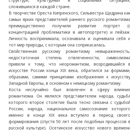
структуре, культурных и социальных ситуациях
сложившихся в каждой стране.
В творчестве Ореста Кипренского, Сильвестра Щедрина ка
самых ярких представителей раннего русского романтизм
преимущественно получили развитие портрет (
концентрацией проблематики в автопортрете) и пейзаж
Личность воспринимала, осознавала и оценивала себя 
тот мир природы, с которым она соприкасалась.
Свойственная русскому романтизму невыраженность
недостаточная степень отвлеченности, символизм
привели к тому, что неоромантизм, возродившийся 
искусстве России конца ХIХ века, обратился за формами
образами, самими принципами изображения к искусств
Западной Европы, в основном к немецкому романтизму.
Коста неслучайно был вовлечен в сферу влияни
романтизма. Он являлся представителем народа, судьб
которого второе столетие была тесно связана с судьбо
России, народа, национальное самосознание которог
именно в конце ХIХ века вступило в период своег
формирования (спустя 50 лет после подобных процессов 
русской культуре). Осетинское искусство нового времен