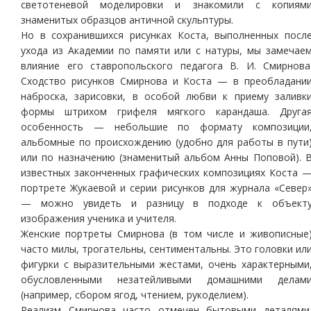
светотеневой моделировки и знакомили с копиям
знаменитых образцов античной скульптуры.
Но в сохранившихся рисунках Коста, выполненных посл
ухода из Академии по памяти или с натуры, мы замечае
влияние его ставропольского педагога В. И. Смирнова
Сходство рисунков Смирнова и Коста — в преобладани
наброска, зарисовки, в особой любви к приему заливк
формы штрихом грифеля мягкого карандаша. Друга
особенность — небольшие по формату композиции
альбомные по происхождению (удобно для работы в пути
или по назначению (знаменитый альбом Анны Поповой). 
известных законченных графических композициях Коста 
портрете Жукаевой и серии рисунков для журнала «Север
— можно увидеть и разницу в подходе к объект
изображения ученика и учителя.
Женские портреты Смирнова (в том числе и живописные
часто милы, трогательны, сентиментальны. Это головки ил
фигурки с выразительными жестами, очень характерными
обусловленными незатейливыми домашними делам
(например, сбором ягод, чтением, рукоделием).
Реализм Смирнова часто отмечен бытовыми деталями