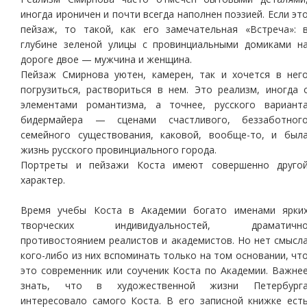
иногда ироничен и почти всегда наполнен поэзией. Если эт
пейзаж, то такой, как его замечательная «Встреча»: 
глубине зеленой улицы с провинциальными домиками н
дороге двое — мужчина и женщина.
Пейзаж Смирнова уютен, камерен, так и хочется в нег
погрузиться, раствориться в нем. Это реализм, иногда 
элементами романтизма, а точнее, русского вариант
бидермайера — сценами счастливого, беззаботног
семейного существования, каковой, вообще-то, и был
жизнь русского провинциального города.
Портреты и пейзажи Коста имеют совершенно друго
характер.
Время учебы Коста в Академии богато именами ярки
творческих индивидуальностей, драматичн
противостоянием реалистов и академистов. Но нет смысл
кого-либо из них вспоминать только на том основании, чт
это современник или соученик Коста по Академии. Важне
знать, что в художественной жизни Петербург
интересовало самого Коста. В его записной книжке ест