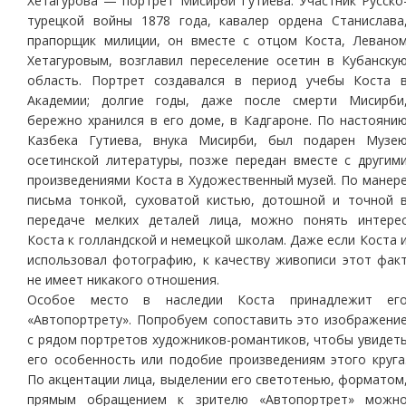
Хетагурова — портрет Мисирби Гутиева. Участник Русско
турецкой войны 1878 года, кавалер ордена Станислава
прапорщик милиции, он вместе с отцом Коста, Левано
Хетагуровым, возглавил переселение осетин в Кубанску
область. Портрет создавался в период учебы Коста 
Академии; долгие годы, даже после смерти Мисирби
бережно хранился в его доме, в Кадгароне. По настояни
Казбека Гутиева, внука Мисирби, был подарен Музе
осетинской литературы, позже передан вместе с другим
произведениями Коста в Художественный музей. По манер
письма тонкой, суховатой кистью, дотошной и точной 
передаче мелких деталей лица, можно понять интере
Коста к голландской и немецкой школам. Даже если Коста 
использовал фотографию, к качеству живописи этот фак
не имеет никакого отношения.
Особое место в наследии Коста принадлежит ег
«Автопортрету». Попробуем сопоставить это изображени
с рядом портретов художников-романтиков, чтобы увидет
его особенность или подобие произведениям этого круга
По акцентации лица, выделении его светотенью, форматом
прямым обращением к зрителю «Автопортрет» можн