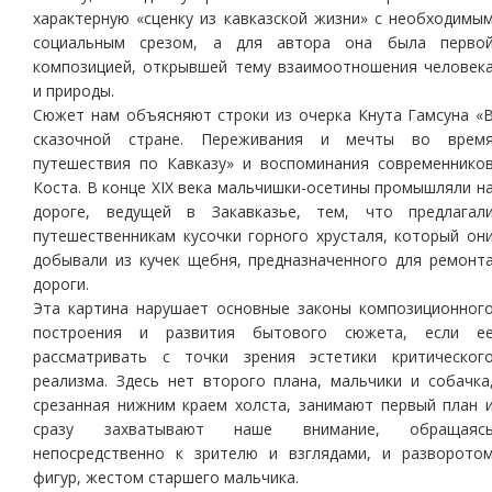
характерную «сценку из кавказской жизни» с необходимы
социальным срезом, а для автора она была перво
композицией, открывшей тему взаимоотношения человек
и природы.
Сюжет нам объясняют строки из очерка Кнута Гамсуна «
сказочной стране. Переживания и мечты во врем
путешествия по Кавказу» и воспоминания современнико
Коста. В конце ХIХ века мальчишки-осетины промышляли н
дороге, ведущей в Закавказье, тем, что предлагал
путешественникам кусочки горного хрусталя, который он
добывали из кучек щебня, предназначенного для ремонт
дороги.
Эта картина нарушает основные законы композиционног
построения и развития бытового сюжета, если е
рассматривать с точки зрения эстетики критическог
реализма. Здесь нет второго плана, мальчики и собачка
срезанная нижним краем холста, занимают первый план 
сразу захватывают наше внимание, обращаяс
непосредственно к зрителю и взглядами, и разворото
фигур, жестом старшего мальчика.