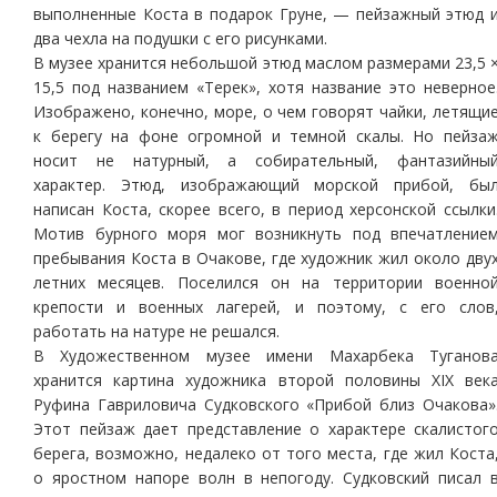
выполненные Коста в подарок Груне, — пейзажный этюд 
два чехла на подушки с его рисунками.
В музее хранится небольшой этюд маслом размерами 23,5 
15,5 под названием «Терек», хотя название это неверное
Изображено, конечно, море, о чем говорят чайки, летящи
к берегу на фоне огромной и темной скалы. Но пейза
носит не натурный, а собирательный, фантазийны
характер. Этюд, изображающий морской прибой, бы
написан Коста, скорее всего, в период херсонской ссылки
Мотив бурного моря мог возникнуть под впечатление
пребывания Коста в Очакове, где художник жил около дву
летних месяцев. Поселился он на территории военно
крепости и военных лагерей, и поэтому, с его слов
работать на натуре не решался.
В Художественном музее имени Махарбека Туганов
хранится картина художника второй половины ХIХ век
Руфина Гавриловича Судковского «Прибой близ Очакова»
Этот пейзаж дает представление о характере скалистог
берега, возможно, недалеко от того места, где жил Коста
о яростном напоре волн в непогоду. Судковский писал 