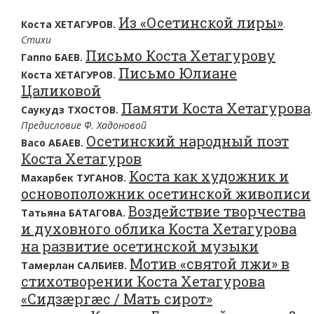
Из «Осетинской лиры»
Коста ХЕТАГУРОВ.
.
Стихи
Письмо Коста Хетагурову
Гаппо БАЕВ.
Письмо Юлиане
Коста ХЕТАГУРОВ.
Цаликовой
Памяти Коста Хетагурова
Саукудз ТХОСТОВ.
.
Предисловие Ф. Хадоновой
Осетинский народный поэт
Васо АБАЕВ.
Коста Хетагуров
Коста как художник и
Махарбек ТУГАНОВ.
основоположник осетинской живописи
Воздействие творчества
Татьяна БАТАГОВА.
и духовного облика Коста Хетагурова
на развитие осетинской музыки
Мотив «святой лжи» в
Тамерлан САЛБИЕВ.
стихотворении Коста Хетагурова
«Сидзæргæс / Мать сирот»