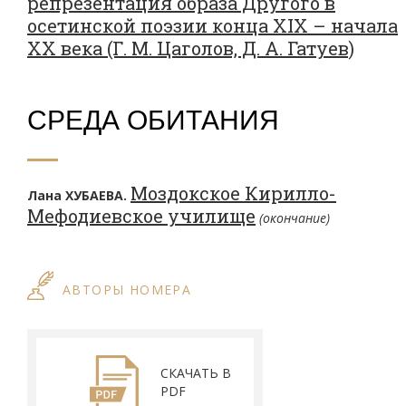
репрезентация образа Другого в
осетинской поэзии конца XIX – начала
ХХ века (Г. М. Цаголов, Д. А. Гатуев)
СРЕДА ОБИТАНИЯ
Моздокское Кирилло-
Лана ХУБАЕВА.
Мефодиевское училище
(окончание)
АВТОРЫ НОМЕРА
СКАЧАТЬ В
PDF